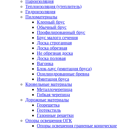
Пароизоляция
Теплоизоляция (утеплитель)
Гидроизоляция
Пиломатериалы
Клееный брус
Обычный брус
Профилированный брус
Брус малого сечения
Доска строганная
Доска обрезная
Не обрезная доска
Доска половая
Вагонка
Блок-хаус (имитация бруса)
Оцилиндрованные бревна
Имитация бруса
Кровельные материалы
Металлочерепица
Гибкая черепица
Дорожные материалы
Георешетка
Геотекстиль
Газонные решетки
Опоры освещения ОГК
Опоры освещения граненые конические