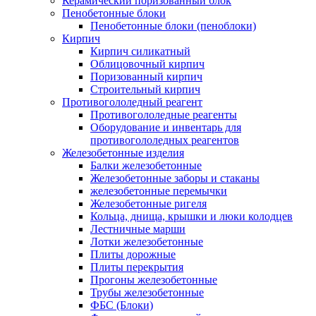
Керамический поризованный блок
Пенобетонные блоки
Пенобетонные блоки (пеноблоки)
Кирпич
Кирпич силикатный
Облицовочный кирпич
Поризованный кирпич
Строительный кирпич
Противогололедный реагент
Противогололедные реагенты
Оборудование и инвентарь для
противогололедных реагентов
Железобетонные изделия
Балки железобетонные
Железобетонные заборы и стаканы
железобетонные перемычки
Железобетонные ригеля
Кольца, днища, крышки и люки колодцев
Лестничные марши
Лотки железобетонные
Плиты дорожные
Плиты перекрытия
Прогоны железобетонные
Трубы железобетонные
ФБС (Блоки)