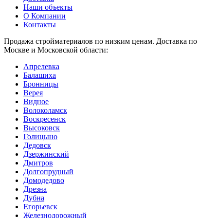
Наши объекты
О Компании
Контакты
Продажа стройматериалов по низким ценам. Доставка по
Москве и Московской области:
Апрелевка
Балашиха
Бронницы
Верея
Видное
Волоколамск
Воскресенск
Высоковск
Голицыно
Дедовск
Дзержинский
Дмитров
Долгопрудный
Домодедово
Дрезна
Дубна
Егорьевск
Железнодорожный