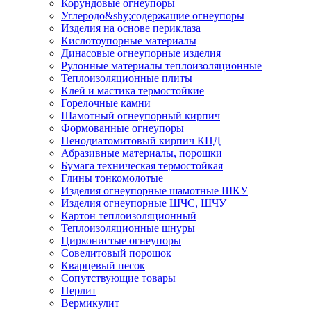
Корундовые огнеупоры
Углеродо&shy;содержащие огнеупоры
Изделия на основе периклаза
Кислотоупорные материалы
Динасовые огнеупорные изделия
Рулонные материалы теплоизоляционные
Тепло­изоляционные плиты
Клей и мастика термостойкие
Горелочные камни
Шамотный огнеупорный кирпич
Формованные огнеупоры
Пенодиатомитовый кирпич КПД
Абразивные материалы, порошки
Бумага техническая термостойкая
Глины тонкомолотые
Изделия огнеупорные шамотные ШКУ
Изделия огнеупорные ШЧС, ШЧУ
Картон теплоизоляционный
Теплоизоляционные шнуры
Цирконистые огнеупоры
Совелитовый порошок
Кварцевый песок
Сопутствующие товары
Перлит
Вермикулит