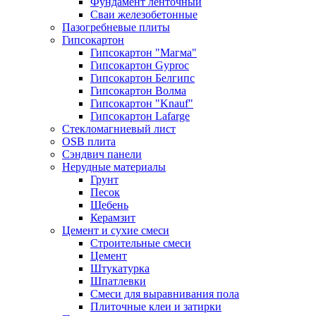
Фундамент ленточный
Сваи железобетонные
Пазогребневые плиты
Гипсокартон
Гипсокартон "Магма"
Гипсокартон Gyproc
Гипсокартон Белгипс
Гипсокартон Волма
Гипсокартон "Knauf"
Гипсокартон Lafarge
Стекломагниевый лист
OSB плита
Сэндвич панели
Нерудные материалы
Грунт
Песок
Щебень
Керамзит
Цемент и сухие смеси
Строительные смеси
Цемент
Штукатурка
Шпатлевки
Смеси для выравнивания пола
Плиточные клеи и затирки