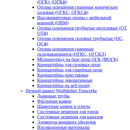
(ОГК), (ОГКф)
Опоры освещения граненые конические
силовые (ОГКС, ОГКСф)
Высокомачтовые опоры с мобильной
короной (ОВМ)
Опоры освещения трубчатые несиловые (ОТ,
ОТф)
Опоры освещения силовые трубчатые (ОС,
ОСф)
Опоры освещения граненые
складывающиеся (ОГКС, ОГСКЛ)
Молниеотвод на базе опор ОГК (МОГК)
Кронштейны для силовых опор
Кронштейны для гранёных опор
Кронштейны приставные
Кронштейны декоративные
Кронштейны на ж/б опору
Печной шамот Wolfshöher Tonwerke
Дымовые трубы
Фасонные камни
Шамотные камни и плиты
Системные решения для топок
Системные решения для каналов
Элементы внешних оболочек
Изоляционные материалы