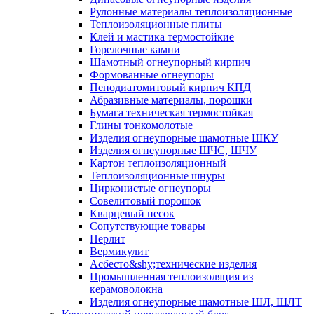
Рулонные материалы теплоизоляционные
Тепло­изоляционные плиты
Клей и мастика термостойкие
Горелочные камни
Шамотный огнеупорный кирпич
Формованные огнеупоры
Пенодиатомитовый кирпич КПД
Абразивные материалы, порошки
Бумага техническая термостойкая
Глины тонкомолотые
Изделия огнеупорные шамотные ШКУ
Изделия огнеупорные ШЧС, ШЧУ
Картон теплоизоляционный
Теплоизоляционные шнуры
Цирконистые огнеупоры
Совелитовый порошок
Кварцевый песок
Сопутствующие товары
Перлит
Вермикулит
Асбесто&shy;технические изделия
Промышленная теплоизоляция из
керамоволокна
Изделия огнеупорные шамотные ШЛ, ШЛТ