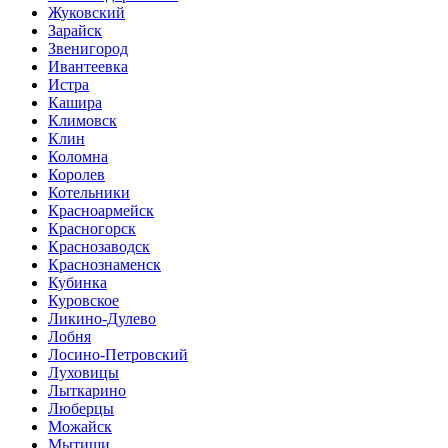
Жуковский
Зарайск
Звенигород
Ивантеевка
Истра
Кашира
Климовск
Клин
Коломна
Королев
Котельники
Красноармейск
Красногорск
Краснозаводск
Краснознаменск
Кубинка
Куровское
Ликино-Дулево
Лобня
Лосино-Петровский
Луховицы
Лыткарино
Люберцы
Можайск
Мытищи