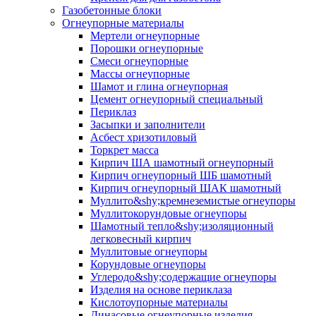
Газобетонные блоки
Огнеупорные материалы
Мертели огнеупорные
Порошки огнеупорные
Смеси огнеупорные
Массы огнеупорные
Шамот и глина огнеупорная
Цемент огнеупорный специальный
Периклаз
Засыпки и заполнители
Асбест хризотиловый
Торкрет масса
Кирпич ША шамотный огнеупорный
Кирпич огнеупорный ШБ шамотный
Кирпич огнеупорный ШАК шамотный
Муллито&shy;­кремнеземистые огнеупоры
Муллито­корундовые огнеупоры
Шамотный тепло&shy;изоляционный
легковесный кирпич
Муллитовые огнеупоры
Корундовые огнеупоры
Углеродо&shy;содержащие огнеупоры
Изделия на основе периклаза
Кислотоупорные материалы
Динасовые огнеупорные изделия