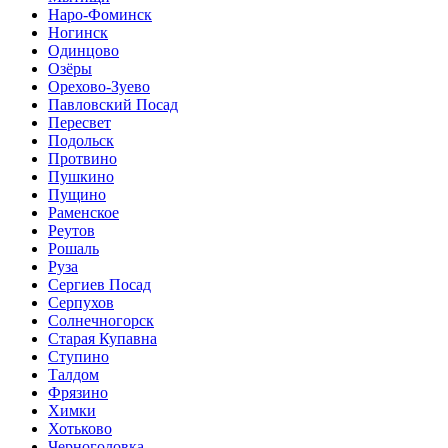
Наро-Фоминск
Ногинск
Одинцово
Озёры
Орехово-Зуево
Павловский Посад
Пересвет
Подольск
Протвино
Пушкино
Пущино
Раменское
Реутов
Рошаль
Руза
Сергиев Посад
Серпухов
Солнечногорск
Старая Купавна
Ступино
Талдом
Фрязино
Химки
Хотьково
Черноголовка