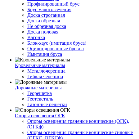
Профилированный брус
Брус малого сечения
Доска строганная
Доска обрезная
Не обрезная доска
Доска половая
Вагонка
Блок-хаус (имитация бруса)
Оцилиндрованные бревна
Имитация бруса
Кровельные материалы
Металлочерепица
Гибкая черепица
Дорожные материалы
Георешетка
Геотекстиль
Газонные решетки
Опоры освещения ОГК
Опоры освещения граненые конические (ОГК),
(ОГКф)
Опоры освещения граненые конические силовые
(ОГКС, ОГКСф)