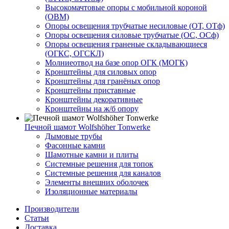
Высокомачтовые опоры с мобильной короной
(ОВМ)
Опоры освещения трубчатые несиловые (ОТ, ОТф)
Опоры освещения силовые трубчатые (ОС, ОСф)
Опоры освещения граненые складывающиеся
(ОГКС, ОГСКЛ)
Молниеотвод на базе опор ОГК (МОГК)
Кронштейны для силовых опор
Кронштейны для гранёных опор
Кронштейны приставные
Кронштейны декоративные
Кронштейны на ж/б опору
Печной шамот Wolfshöher Tonwerke
Дымовые трубы
Фасонные камни
Шамотные камни и плиты
Системные решения для топок
Системные решения для каналов
Элементы внешних оболочек
Изоляционные материалы
Производители
Статьи
Доставка