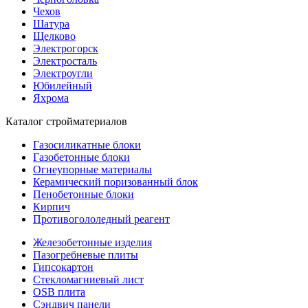
Чехов
Шатура
Щелково
Электрогорск
Электросталь
Электроугли
Юбилейный
Яхрома
Каталог стройматериалов
Газосиликатные блоки
Газобетонные блоки
Огнеупорные материалы
Керамический поризованный блок
Пенобетонные блоки
Кирпич
Противогололедный реагент
Железобетонные изделия
Пазогребневые плиты
Гипсокартон
Стекломагниевый лист
OSB плита
Сэндвич панели