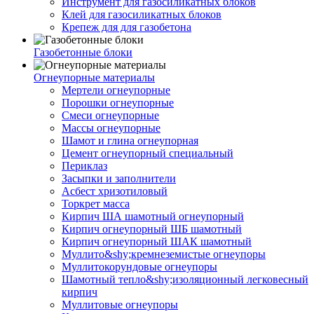
Инструмент для газосиликатных блоков
Клей для газосиликатных блоков
Крепеж для для газобетона
Газобетонные блоки
Огнеупорные материалы
Мертели огнеупорные
Порошки огнеупорные
Смеси огнеупорные
Массы огнеупорные
Шамот и глина огнеупорная
Цемент огнеупорный специальный
Периклаз
Засыпки и заполнители
Асбест хризотиловый
Торкрет масса
Кирпич ША шамотный огнеупорный
Кирпич огнеупорный ШБ шамотный
Кирпич огнеупорный ШАК шамотный
Муллито&shy;­кремнеземистые огнеупоры
Муллито­корундовые огнеупоры
Шамотный тепло&shy;изоляционный легковесный
кирпич
Муллитовые огнеупоры