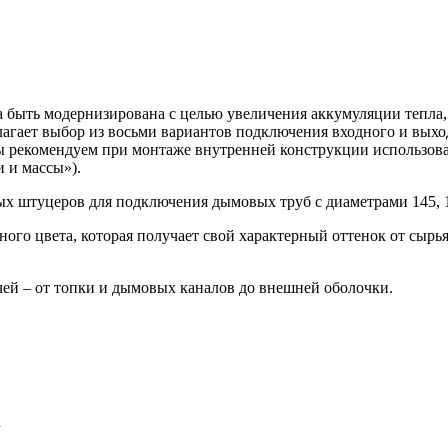
а быть модернизирована с целью увеличения аккумуляции тепл
гает выбор из восьми вариантов подключения входного и выход
ы рекомендуем при монтаже внутренней конструкции использов
и и массы»).
 штуцеров для подключения дымовых труб с диаметрами 145, 160
ного цвета, которая получает свой характерный оттенок от сырь
чей – от топки и дымовых каналов до внешней оболочки.