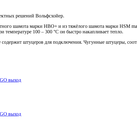
оектных решений Вольфсхойер.
тного шамота марки HBO+ и из тяжёлого шамота марки HSM mas
и температуре 100 – 300 °C он быстро накапливает тепло.
е содержит штуцеров для подключения. Чугунные штуцеры, со
NGO выход
NGO выход