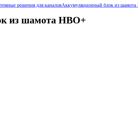
темные решения для каналов
Аккумуляционный блок из шамот
к из шамота HBO+