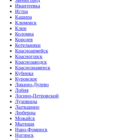
Звенигород
Ивантеевка
Истра
Кашира
Климовск
Клин
Коломна
Королев
Котельники
Красноармейск
Красногорск
Краснозаводск
Краснознаменск
Кубинка
Куровское
Ликино-Дулево
Лобня
Лосино-Петровский
Луховицы
Лыткарино
Люберцы
Можайск
Мытищи
Наро-Фоминск
Ногинск