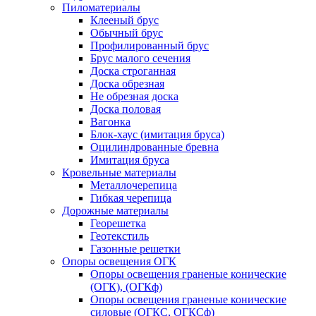
Пиломатериалы
Клееный брус
Обычный брус
Профилированный брус
Брус малого сечения
Доска строганная
Доска обрезная
Не обрезная доска
Доска половая
Вагонка
Блок-хаус (имитация бруса)
Оцилиндрованные бревна
Имитация бруса
Кровельные материалы
Металлочерепица
Гибкая черепица
Дорожные материалы
Георешетка
Геотекстиль
Газонные решетки
Опоры освещения ОГК
Опоры освещения граненые конические
(ОГК), (ОГКф)
Опоры освещения граненые конические
силовые (ОГКС, ОГКСф)