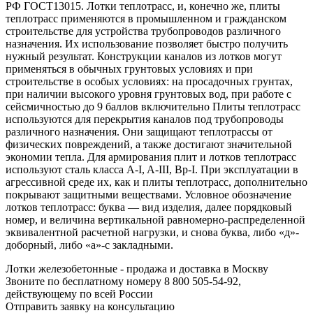
РФ ГОСТ13015. Лотки теплотрасс, и, конечно же, плиты
теплотрасс применяются в промышленном и гражданском
строительстве для устройства трубопроводов различного
назначения. Их использование позволяет быстро получить
нужный результат. Конструкции каналов из лотков могут
применяться в обычных грунтовых условиях и при
строительстве в особых условиях: на просадочных грунтах,
при наличии высокого уровня грунтовых вод, при работе с
сейсмичностью до 9 баллов включительно Плиты теплотрасс
используются для перекрытия каналов под трубопроводы
различного назначения. Они защищают теплотрассы от
физических повреждений, а также достигают значительной
экономии тепла. Для армирования плит и лотков теплотрасс
используют сталь класса A-I, A-III, Bp-I. При эксплуатации в
агрессивной среде их, как и плиты теплотрасс, дополнительно
покрывают защитными веществами. Условное обозначение
лотков теплотрасс: буква — вид изделия, далее порядковый
номер, и величина вертикальной равномерно-распределенной
эквивалентной расчетной нагрузки, и снова буква, либо «д»-
доборный, либо «а»-с закладными.
Лотки железобетонные - продажа и доставка в Москву
Звоните по бесплатному номеру 8 800 505-54-92,
действующему по всей России
Отправить заявку на консультацию