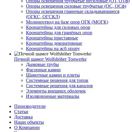
Опоры освещения трубчатые несиловые (ОТ, ОТф)
Опоры освещения силовые трубчатые (ОС, ОСф)
Опоры освещения граненые складывающиеся
(ОГКС, ОГСКЛ)
Молниеотвод на базе опор ОГК (МОГК)
Кронштейны для силовых опор
Кронштейны для гранёных опор
Кронштейны приставные
Кронштейны декоративные
Кронштейны на ж/б опору
Печной шамот Wolfshöher Tonwerke
Дымовые трубы
Фасонные камни
Шамотные камни и плиты
Системные решения для топок
Системные решения для каналов
Элементы внешних оболочек
Изоляционные материалы
Производители
Статьи
Доставка
Наши объекты
О Компании