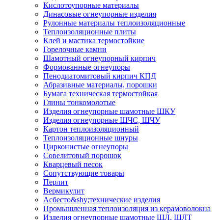
Кислотоупорные материалы
Динасовые огнеупорные изделия
Рулонные материалы теплоизоляционные
Тепло­изоляционные плиты
Клей и мастика термостойкие
Горелочные камни
Шамотный огнеупорный кирпич
Формованные огнеупоры
Пенодиатомитовый кирпич КПД
Абразивные материалы, порошки
Бумага техническая термостойкая
Глины тонкомолотые
Изделия огнеупорные шамотные ШКУ
Изделия огнеупорные ШЧС, ШЧУ
Картон теплоизоляционный
Теплоизоляционные шнуры
Цирконистые огнеупоры
Совелитовый порошок
Кварцевый песок
Сопутствующие товары
Перлит
Вермикулит
Асбесто&shy;технические изделия
Промышленная теплоизоляция из керамоволокна
Изделия огнеупорные шамотные ШЛ, ШЛТ