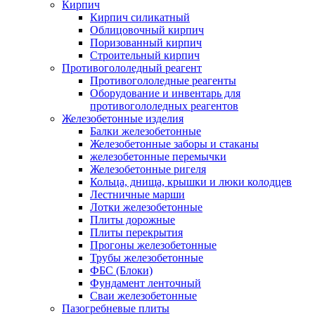
Кирпич
Кирпич силикатный
Облицовочный кирпич
Поризованный кирпич
Строительный кирпич
Противогололедный реагент
Противогололедные реагенты
Оборудование и инвентарь для
противогололедных реагентов
Железобетонные изделия
Балки железобетонные
Железобетонные заборы и стаканы
железобетонные перемычки
Железобетонные ригеля
Кольца, днища, крышки и люки колодцев
Лестничные марши
Лотки железобетонные
Плиты дорожные
Плиты перекрытия
Прогоны железобетонные
Трубы железобетонные
ФБС (Блоки)
Фундамент ленточный
Сваи железобетонные
Пазогребневые плиты