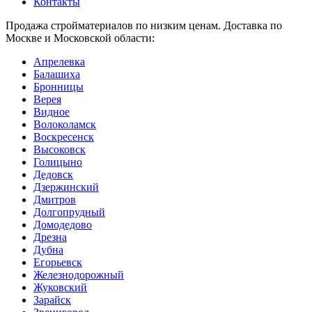
Контакты
Продажа стройматериалов по низким ценам. Доставка по
Москве и Московской области:
Апрелевка
Балашиха
Бронницы
Верея
Видное
Волоколамск
Воскресенск
Высоковск
Голицыно
Дедовск
Дзержинский
Дмитров
Долгопрудный
Домодедово
Дрезна
Дубна
Егорьевск
Железнодорожный
Жуковский
Зарайск