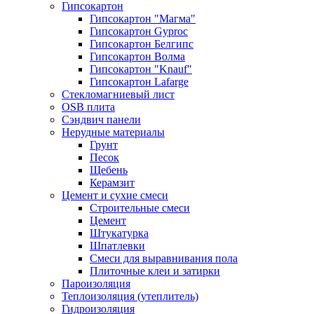
Гипсокартон
Гипсокартон "Магма"
Гипсокартон Gyproc
Гипсокартон Белгипс
Гипсокартон Волма
Гипсокартон "Knauf"
Гипсокартон Lafarge
Стекломагниевый лист
OSB плита
Сэндвич панели
Нерудные материалы
Грунт
Песок
Щебень
Керамзит
Цемент и сухие смеси
Строительные смеси
Цемент
Штукатурка
Шпатлевки
Смеси для выравнивания пола
Плиточные клеи и затирки
Пароизоляция
Теплоизоляция (утеплитель)
Гидроизоляция