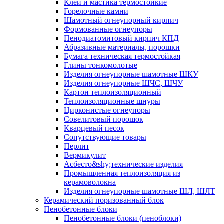
Клей и мастика термостойкие
Горелочные камни
Шамотный огнеупорный кирпич
Формованные огнеупоры
Пенодиатомитовый кирпич КПД
Абразивные материалы, порошки
Бумага техническая термостойкая
Глины тонкомолотые
Изделия огнеупорные шамотные ШКУ
Изделия огнеупорные ШЧС, ШЧУ
Картон теплоизоляционный
Теплоизоляционные шнуры
Цирконистые огнеупоры
Совелитовый порошок
Кварцевый песок
Сопутствующие товары
Перлит
Вермикулит
Асбесто&shy;технические изделия
Промышленная теплоизоляция из
керамоволокна
Изделия огнеупорные шамотные ШЛ, ШЛТ
Керамический поризованный блок
Пенобетонные блоки
Пенобетонные блоки (пеноблоки)