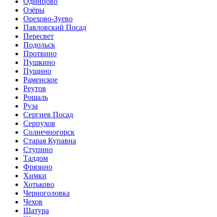
Одинцово
Озёры
Орехово-Зуево
Павловский Посад
Пересвет
Подольск
Протвино
Пушкино
Пущино
Раменское
Реутов
Рошаль
Руза
Сергиев Посад
Серпухов
Солнечногорск
Старая Купавна
Ступино
Талдом
Фрязино
Химки
Хотьково
Черноголовка
Чехов
Шатура