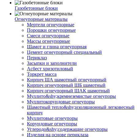
Газобетонные блоки
Огнеупорные материалы
Мертели огнеупорные
Порошки огнеупорные
Смеси огнеупорные
Массы огнеупорные
Шамот и глина огнеупорная
Цемент огнеупорный специальный
Периклаз
Засыпки и заполнители
Асбест хризотиловый
Торкрет масса
Кирпич ША шамотный огнеупорный
Кирпич огнеупорный ШБ шамотный
Кирпич огнеупорный ШАК шамотный
Муллито&shy;­кремнеземистые огнеупоры
Муллито­корундовые огнеупоры
Шамотный тепло&shy;изоляционный легковесный
кирпич
Муллитовые огнеупоры
Корундовые огнеупоры
Углеродо&shy;содержащие огнеупоры
Изделия на основе периклаза