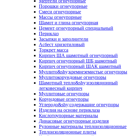
Мертели огнеупорные
Порошки огнеупорные
Смеси огнеупорные
Массы огнеупорные
Шамот и глина огнеупорная
Цемент огнеупорный специальный
Периклаз
Засыпки и заполнители
Асбест хризотиловый
Торкрет масса
Кирпич ША шамотный огнеупорный
Кирпич огнеупорный ШБ шамотный
Кирпич огнеупорный ШАК шамотный
Муллито&shy;­кремнеземистые огнеупоры
Муллито­корундовые огнеупоры
Шамотный тепло&shy;изоляционный
легковесный кирпич
Муллитовые огнеупоры
Корундовые огнеупоры
Углеродо&shy;содержащие огнеупоры
Изделия на основе периклаза
Кислотоупорные материалы
Динасовые огнеупорные изделия
Рулонные материалы теплоизоляционные
Тепло­изоляционные плиты