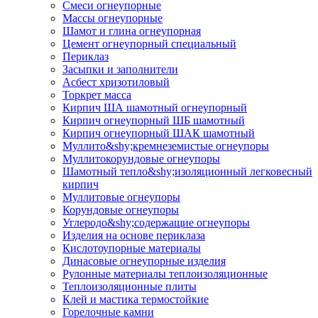
Смеси огнеупорные
Массы огнеупорные
Шамот и глина огнеупорная
Цемент огнеупорный специальный
Периклаз
Засыпки и заполнители
Асбест хризотиловый
Торкрет масса
Кирпич ША шамотный огнеупорный
Кирпич огнеупорный ШБ шамотный
Кирпич огнеупорный ШАК шамотный
Муллито&shy;­кремнеземистые огнеупоры
Муллито­корундовые огнеупоры
Шамотный тепло&shy;изоляционный легковесный
кирпич
Муллитовые огнеупоры
Корундовые огнеупоры
Углеродо&shy;содержащие огнеупоры
Изделия на основе периклаза
Кислотоупорные материалы
Динасовые огнеупорные изделия
Рулонные материалы теплоизоляционные
Тепло­изоляционные плиты
Клей и мастика термостойкие
Горелочные камни