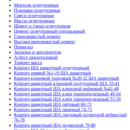
Мертели огнеупорные
Порошки огнеупорные
Смеси огнеупорные
Массы огнеупорные
Шамот и глина огнеупорная
Цемент огнеупорный специальный
Глиноземистый цемент
Высокоглиноземистый цемент
Периклаз
Засыпки и заполнители
Асбест хризотиловый
Торкрет масса
Кирпич ША шамотный огнеупорный
Кирпич прямой №1-19 ША шамотный
Кирпич клиновой торцовый №20-32 ША шамотный
Кирпич шамотный клиновой полуторный ША 33-41
Кирпич шамотный ША клиновой ребровый №42-48
Кирпич шамотный ША клин трапецеидальный 49-54
Кирпич шамотный ША клин трапецеидальный 55-59
Кирпич шамотный ША пятовый 60-73
Кирпич шамотный ША оконный 74-75
Кирпич шамотный ША сводовый подвесной ребристый
76-78
Кирпич шамотный ША подвесной 79-80