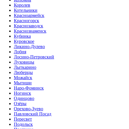
Королев
Котельники
Красноармейск
Красногорск
Краснозаводск
Краснознаменск
Кубинка
Куровское
Ликино-Дулево
Лобня
Лосино-Петровский
Луховицы
Лыткарино
Люберцы
Можайск
Мытищи
Наро-Фоминск
Ногинск
Одинцово
Озёры
Орехово-Зуево
Павловский Посад
Пересвет
Подольск