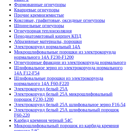
Формованные огнеупоры
Кварцевые огнеупоры
Прочие кремниземистые
Коксовые, графитовые, оксидные огнеупоры
Шпинельные огнеупоры
Огнеупорная теплоизоляция
Пенодиатомитовый кирпич КПД
Абразивные материалы, порошки
Электрокорунд нормальный 14А
Микрошлифовальные порошки из электрокорунда
нормального 14А F230-F1200
Огнеупорные фракции из электрокорунда нормального
Шлифовальное зерно из электрокорунда нормального
14А F12-F54
Шлифовальные порошки из электрокорунда
нормального 14А F60-F220
Электрокорунд белый 25А
Электрокорунд белый 25А микрошлифовальный
порошок F230-1200
Электрокорунд белый 25А шлифовальное зерно F16-54
Электрокорунд белый 25А шлифовальный порошок
F60-220
Карбид кремния черный 54С
Микрошлифовальный порошок из карбида кремния
черного 54С