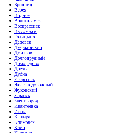
Бронницы
Верея
Видное
Волоколамск
Воскресенск
Высоковск
Голицыно
Дедовск
Дзержинский
Дмитров
Долгопрудный
Домодедово
Дрезна
Дубна
Егорьевск
Железнодорожный
Жуковский
Зарайск
Звенигород
Ивантеевка
Истра
Кашира
Климовск
Клин
Коломна