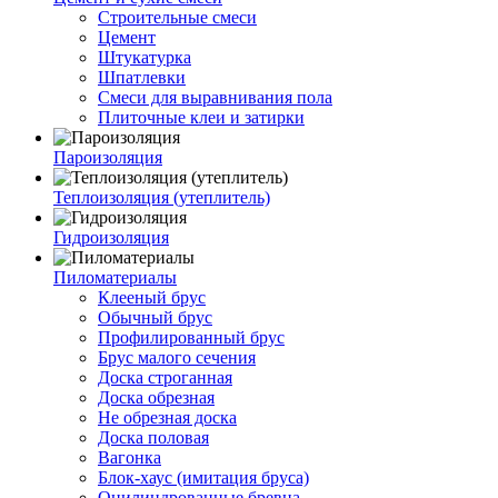
Строительные смеси
Цемент
Штукатурка
Шпатлевки
Смеси для выравнивания пола
Плиточные клеи и затирки
Пароизоляция
Теплоизоляция (утеплитель)
Гидроизоляция
Пиломатериалы
Клееный брус
Обычный брус
Профилированный брус
Брус малого сечения
Доска строганная
Доска обрезная
Не обрезная доска
Доска половая
Вагонка
Блок-хаус (имитация бруса)
Оцилиндрованные бревна