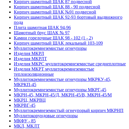
Кирпич шамотный ШАК 87 подвесной
Кирпич шамотный ШАК 88 - 90 подвесной
Кирпич шамотный ШАК №91 подвесной
Кирпич шамотный ШАК 92-93 бортовый выдвижного
пода
Плита шамотная ШАК 94-96
Шамотный брус ШАК № 97
Камни горелочные ШАК 98 - 102 (1 - 2)
Кирпич шамотный ШАК лекальный 103-109
Муллито­­кремнеземистые огнеупоры
Изделия МКРЛ
Изделия МКРЛТ
Изделия МКРС муллитокремнеземистые среднеплотные
Изделия МКРТ муллитокремнеземистые
теплоизоляционные
Муллитокремнеземистые огнеупоры МКРКУ-45,
МКРКП-45
Муллитокремнеземистые огнеупоры МКРГ-45
МКРН-45, МКРН-45/Д, МКРН-45/В, МКРН-45/М
МКРЦ, МКРВЦ
МКРВГ-45
Муллитокремнеземистый огнеупорый кирпич МКРНП
Муллито­корундовые огнеупоры
МКФУ - 85
МКЛ, МКЛТ