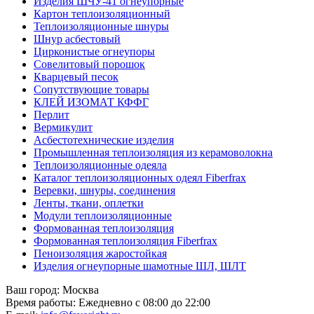
Изделия ШЧУ-41 огнеупорные
Картон теплоизоляционный
Теплоизоляционные шнуры
Шнур асбестовый
Цирконистые огнеупоры
Совелитовый порошок
Кварцевый песок
Сопутствующие товары
КЛЕЙ ИЗОМАТ КФФГ
Перлит
Вермикулит
Асбесто­технические изделия
Промышленная теплоизоляция из керамоволокна
Теплоизоляционные одеяла
Каталог теплоизоляционных одеял Fiberfrax
Веревки, шнуры, соединения
Ленты, ткани, оплетки
Модули теплоизоляционные
Формованная теплоизоляция
Формованная теплоизоляция Fiberfrax
Пеноизоляция жаростойкая
Изделия огнеупорные шамотные ШЛ, ШЛТ
Ваш город:
Москва
Время работы:
Ежедневно с 08:00 до 22:00