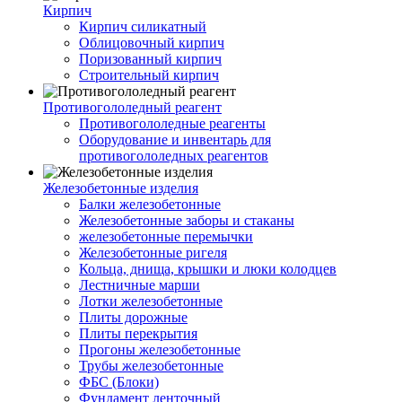
Кирпич
Кирпич силикатный
Облицовочный кирпич
Поризованный кирпич
Строительный кирпич
Противогололедный реагент
Противогололедные реагенты
Оборудование и инвентарь для
противогололедных реагентов
Железобетонные изделия
Балки железобетонные
Железобетонные заборы и стаканы
железобетонные перемычки
Железобетонные ригеля
Кольца, днища, крышки и люки колодцев
Лестничные марши
Лотки железобетонные
Плиты дорожные
Плиты перекрытия
Прогоны железобетонные
Трубы железобетонные
ФБС (Блоки)
Фундамент ленточный