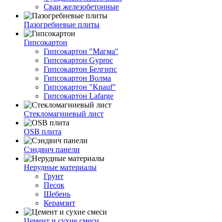
Сваи железобетонные
Пазогребневые плиты
Гипсокартон
Гипсокартон "Магма"
Гипсокартон Gyproc
Гипсокартон Белгипс
Гипсокартон Волма
Гипсокартон "Knauf"
Гипсокартон Lafarge
Стекломагниевый лист
OSB плита
Сэндвич панели
Нерудные материалы
Грунт
Песок
Щебень
Керамзит
Цемент и сухие смеси