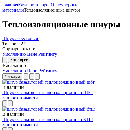
Главная
Каталог товаров
Огнеупорные
материалы
Теплоизоляционные шнуры
Теплоизоляционные шнуры
Шнур асбестовый
Товаров:
27
Сортировать по:
Умолчанию
Цене
Рейтингу
Категории
Умолчанию
Умолчанию
Цене
Рейтингу
Фильтры
В наличии
Шнур базальтовый теплоизоляционный ШБТ
Запрос стоимости
В наличии
Шнур базальтовый теплоизоляционный БТШ
Запрос стоимости