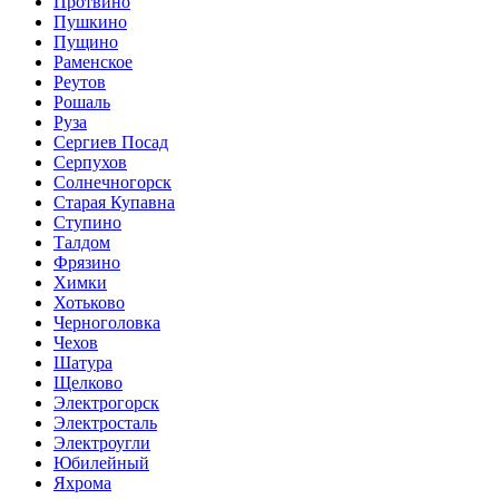
Протвино
Пушкино
Пущино
Раменское
Реутов
Рошаль
Руза
Сергиев Посад
Серпухов
Солнечногорск
Старая Купавна
Ступино
Талдом
Фрязино
Химки
Хотьково
Черноголовка
Чехов
Шатура
Щелково
Электрогорск
Электросталь
Электроугли
Юбилейный
Яхрома