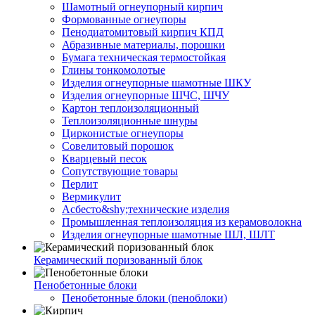
Шамотный огнеупорный кирпич
Формованные огнеупоры
Пенодиатомитовый кирпич КПД
Абразивные материалы, порошки
Бумага техническая термостойкая
Глины тонкомолотые
Изделия огнеупорные шамотные ШКУ
Изделия огнеупорные ШЧС, ШЧУ
Картон теплоизоляционный
Теплоизоляционные шнуры
Цирконистые огнеупоры
Совелитовый порошок
Кварцевый песок
Сопутствующие товары
Перлит
Вермикулит
Асбесто&shy;технические изделия
Промышленная теплоизоляция из керамоволокна
Изделия огнеупорные шамотные ШЛ, ШЛТ
Керамический поризованный блок
Пенобетонные блоки
Пенобетонные блоки (пеноблоки)