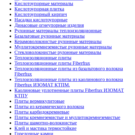
Кислотоупорные материалы
Кислотоупорная плитка
Кислотоупорный кирпич
Насадки кислотоупорные
Динасовые огнеупорные изделия
Рулонные материалы теплоизоляционные
Базальтовые рулонные материалы
Керамоволокнистые рулонные материалы
Муллитокремнеземистые рулонные материалы
Стекловолокнистые рулонные материалы
Тепло­изоляционные плиты
Теплоизоляционные плиты Fiberfrax
Теплоизоляционные плиты из базальтового волокна
Fiberfrax
Теплоизоляционные плиты из каолинового волокна
Fiberfrax ИЗОМАТ КТПМ.
Каолиновые уплотненные плиты Fiberfrax ИЗОМАТ
КТПУ
Плиты вермикулитовые
Плиты из керамического волокна
Плиты карбидокремневые
Плиты кремнеземистые и муллитокремнеземистые
Плиты шамотно-волокнистые
Клей и мастика термостойкие
Горелочные камни