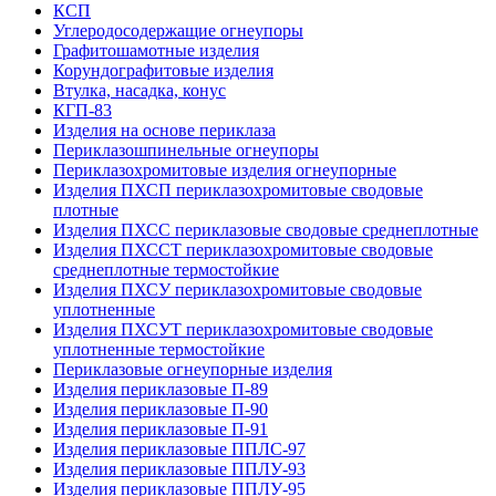
КСП
Углеродо­содержащие огнеупоры
Графитошамотные изделия
Корундографитовые изделия
Втулка, насадка, конус
КГП-83
Изделия на основе периклаза
Периклазошпинельные огнеупоры
Периклазохромитовые изделия огнеупорные
Изделия ПХСП периклазохромитовые сводовые
плотные
Изделия ПХСС периклазовые сводовые среднеплотные
Изделия ПХССТ периклазохромитовые сводовые
среднеплотные термостойкие
Изделия ПХСУ периклазохромитовые сводовые
уплотненные
Изделия ПХСУТ периклазохромитовые сводовые
уплотненные термостойкие
Периклазовые огнеупорные изделия
Изделия периклазовые П-89
Изделия периклазовые П-90
Изделия периклазовые П-91
Изделия периклазовые ППЛС-97
Изделия периклазовые ППЛУ-93
Изделия периклазовые ППЛУ-95