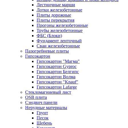
Лестничные марши
Лотки железобетонные
Плиты дорожные
Плиты перекрытия
Прогоны железобетонные
Трубы железобетонные
ФБС (Блоки)
Фундамент ленточный
Сваи железобетонные
Пазогребневые плиты
Гипсокартон
Гипсокартон "Магма"
Гипсокартон Gyproc
Гипсокартон Белгипс
Гипсокартон Волма
Гипсокартон "Knauf"
Гипсокартон Lafarge
Стекломагниевый лист
OSB плита
Сэндвич панели
Нерудные материалы
Грунт
Песок
Щебень