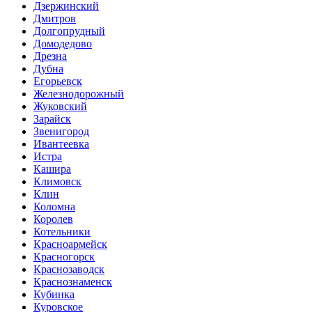
Дзержинский
Дмитров
Долгопрудный
Домодедово
Дрезна
Дубна
Егорьевск
Железнодорожный
Жуковский
Зарайск
Звенигород
Ивантеевка
Истра
Кашира
Климовск
Клин
Коломна
Королев
Котельники
Красноармейск
Красногорск
Краснозаводск
Краснознаменск
Кубинка
Куровское