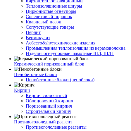
Картон теплоизоляционный
Теплоизоляционные шнуры
Цирконистые огнеупоры
Совелитовый порошок
Кварцевый песок
Сопутствующие товары
Перлит
Вермикулит
Асбесто&shy;технические изделия
Промышленная теплоизоляция из керамоволокна
Изделия огнеупорные шамотные ШЛ, ШЛТ
Керамический поризованный блок
Пенобетонные блоки
Пенобетонные блоки (пеноблоки)
Кирпич
Кирпич силикатный
Облицовочный кирпич
Поризованный кирпич
Строительный кирпич
Противогололедный реагент
Противогололедные реагенты