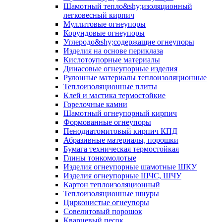
Шамотный тепло&shy;изоляционный
легковесный кирпич
Муллитовые огнеупоры
Корундовые огнеупоры
Углеродо&shy;содержащие огнеупоры
Изделия на основе периклаза
Кислотоупорные материалы
Динасовые огнеупорные изделия
Рулонные материалы теплоизоляционные
Тепло­изоляционные плиты
Клей и мастика термостойкие
Горелочные камни
Шамотный огнеупорный кирпич
Формованные огнеупоры
Пенодиатомитовый кирпич КПД
Абразивные материалы, порошки
Бумага техническая термостойкая
Глины тонкомолотые
Изделия огнеупорные шамотные ШКУ
Изделия огнеупорные ШЧС, ШЧУ
Картон теплоизоляционный
Теплоизоляционные шнуры
Цирконистые огнеупоры
Совелитовый порошок
Кварцевый песок