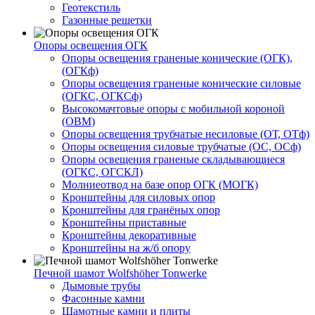
Геотекстиль
Газонные решетки
Опоры освещения ОГК
Опоры освещения граненые конические (ОГК),
(ОГКф)
Опоры освещения граненые конические силовые
(ОГКС, ОГКСф)
Высокомачтовые опоры с мобильной короной
(ОВМ)
Опоры освещения трубчатые несиловые (ОТ, ОТф)
Опоры освещения силовые трубчатые (ОС, ОСф)
Опоры освещения граненые складывающиеся
(ОГКС, ОГСКЛ)
Молниеотвод на базе опор ОГК (МОГК)
Кронштейны для силовых опор
Кронштейны для гранёных опор
Кронштейны приставные
Кронштейны декоративные
Кронштейны на ж/б опору
Печной шамот Wolfshöher Tonwerke
Дымовые трубы
Фасонные камни
Шамотные камни и плиты