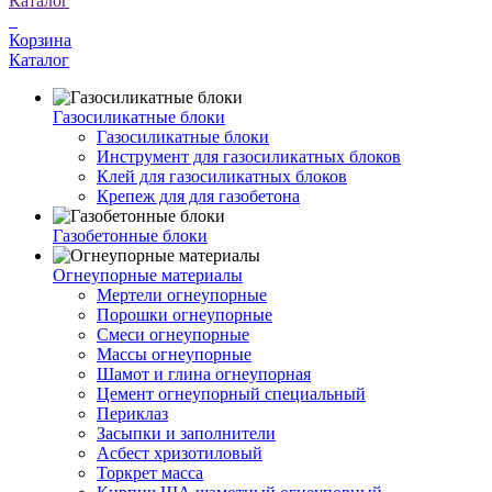
Каталог
Корзина
Каталог
Газосиликатные блоки
Газосиликатные блоки
Инструмент для газосиликатных блоков
Клей для газосиликатных блоков
Крепеж для для газобетона
Газобетонные блоки
Огнеупорные материалы
Мертели огнеупорные
Порошки огнеупорные
Смеси огнеупорные
Массы огнеупорные
Шамот и глина огнеупорная
Цемент огнеупорный специальный
Периклаз
Засыпки и заполнители
Асбест хризотиловый
Торкрет масса