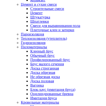
Керамзит
Цемент и сухие смеси
Строительные смеси
Цемент
Штукатурка
Шпатлевки
Смеси для выравнивания пола
Плиточные клеи и затирки
Пароизоляция
Теплоизоляция (утеплитель)
Гидроизоляция
Пиломатериалы
Клееный брус
Обычный брус
Профилированный брус
Брус малого сечения
Доска строганная
Доска обрезная
Не обрезная доска
Доска половая
Вагонка
Блок-хаус (имитация бруса)
Оцилиндрованные бревна
Имитация бруса
Кровельные материалы