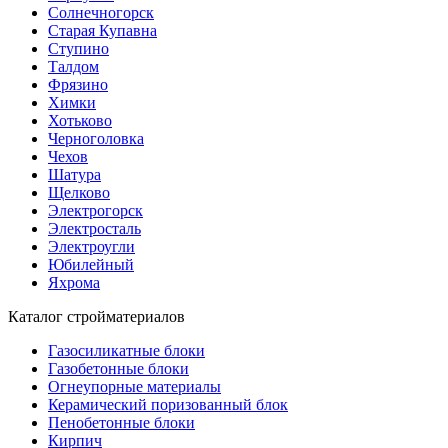
Солнечногорск
Старая Купавна
Ступино
Талдом
Фрязино
Химки
Хотьково
Черноголовка
Чехов
Шатура
Щелково
Электрогорск
Электросталь
Электроугли
Юбилейный
Яхрома
Каталог стройматериалов
Газосиликатные блоки
Газобетонные блоки
Огнеупорные материалы
Керамический поризованный блок
Пенобетонные блоки
Кирпич