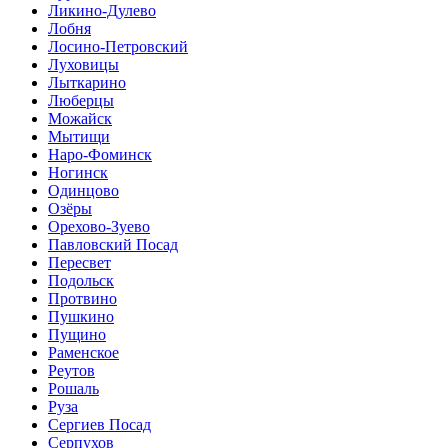
Ликино-Дулево
Лобня
Лосино-Петровский
Луховицы
Лыткарино
Люберцы
Можайск
Мытищи
Наро-Фоминск
Ногинск
Одинцово
Озёры
Орехово-Зуево
Павловский Посад
Пересвет
Подольск
Протвино
Пушкино
Пущино
Раменское
Реутов
Рошаль
Руза
Сергиев Посад
Серпухов