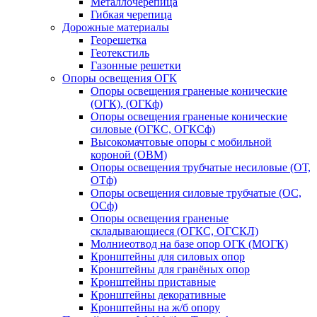
Металлочерепица
Гибкая черепица
Дорожные материалы
Георешетка
Геотекстиль
Газонные решетки
Опоры освещения ОГК
Опоры освещения граненые конические
(ОГК), (ОГКф)
Опоры освещения граненые конические
силовые (ОГКС, ОГКСф)
Высокомачтовые опоры с мобильной
короной (ОВМ)
Опоры освещения трубчатые несиловые (ОТ,
ОТф)
Опоры освещения силовые трубчатые (ОС,
ОСф)
Опоры освещения граненые
складывающиеся (ОГКС, ОГСКЛ)
Молниеотвод на базе опор ОГК (МОГК)
Кронштейны для силовых опор
Кронштейны для гранёных опор
Кронштейны приставные
Кронштейны декоративные
Кронштейны на ж/б опору