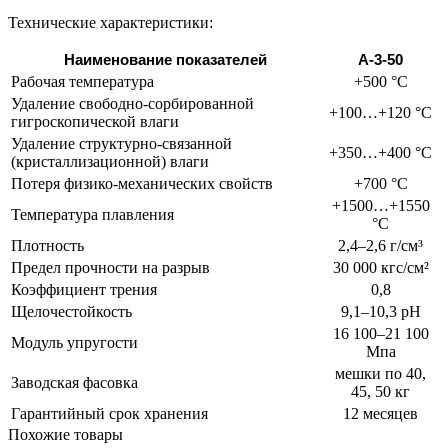
Технические характеристики:
Наименование показателей
А-3-50
Рабочая температура
+500 °С
Удаление свободно-сорбированной
+100…+120 °С
гигроскопической влаги
Удаление структурно-связанной
+350…+400 °С
(кристаллизационной) влаги
Потеря физико-механических свойств
+700 °С
+1500…+1550
Температура плавления
°С
Плотность
2,4–2,6 г/см³
Предел прочности на разрыв
30 000 кгс/см²
Коэффициент трения
0,8
Щелочестойкость
9,1–10,3 рН
16 100–21 100
Модуль упругости
Мпа
мешки по 40,
Заводская фасовка
45, 50 кг
Гарантийный срок хранения
12 месяцев
Похожие товары