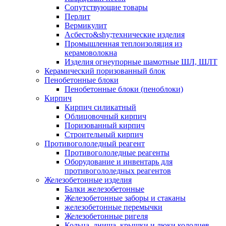
Сопутствующие товары
Перлит
Вермикулит
Асбесто&shy;технические изделия
Промышленная теплоизоляция из
керамоволокна
Изделия огнеупорные шамотные ШЛ, ШЛТ
Керамический поризованный блок
Пенобетонные блоки
Пенобетонные блоки (пеноблоки)
Кирпич
Кирпич силикатный
Облицовочный кирпич
Поризованный кирпич
Строительный кирпич
Противогололедный реагент
Противогололедные реагенты
Оборудование и инвентарь для
противогололедных реагентов
Железобетонные изделия
Балки железобетонные
Железобетонные заборы и стаканы
железобетонные перемычки
Железобетонные ригеля
Кольца, днища, крышки и люки колодцев