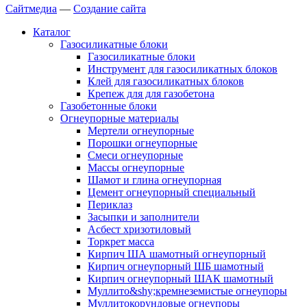
Сайтмедиа
—
Создание сайта
Каталог
Газосиликатные блоки
Газосиликатные блоки
Инструмент для газосиликатных блоков
Клей для газосиликатных блоков
Крепеж для для газобетона
Газобетонные блоки
Огнеупорные материалы
Мертели огнеупорные
Порошки огнеупорные
Смеси огнеупорные
Массы огнеупорные
Шамот и глина огнеупорная
Цемент огнеупорный специальный
Периклаз
Засыпки и заполнители
Асбест хризотиловый
Торкрет масса
Кирпич ША шамотный огнеупорный
Кирпич огнеупорный ШБ шамотный
Кирпич огнеупорный ШАК шамотный
Муллито&shy;­кремнеземистые огнеупоры
Муллито­корундовые огнеупоры