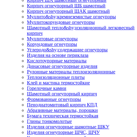
Кирпич ША шамотный огнеупорный
Кирпич огнеупорный ШБ шамотный
Кирпич огнеупорный ШАК шамотный
Муллито&shy;­кремнеземистые огнеупоры
Муллито­корундовые огнеупоры
Шамотный тепло&shy;изоляционный легковесный
кирпич
Муллитовые огнеупоры
Корундовые огнеупоры
Углеродо&shy;содержащие огнеупоры
Изделия на основе периклаза
Кислотоупорные материалы
Динасовые огнеупорные изделия
Рулонные материалы теплоизоляционные
Тепло­изоляционные плиты
Клей и мастика термостойкие
Горелочные камни
Шамотный огнеупорный кирпич
Формованные огнеупоры
Пенодиатомитовый кирпич КПД
Абразивные материалы, порошки
Бумага техническая термостойкая
Глины тонкомолотые
Изделия огнеупорные шамотные ШКУ
Изделия огнеупорные ШЧС, ШЧУ