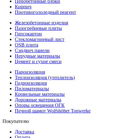
Пенобетонные блоки
Кирпич
Противогололедный реагент
Железобетонные изделия
Пазогребневые плиты
Гипсокартон
Стекломагниевый лист
OSB плита
Сэндвич панели
Нерудные материалы
Цемент и сухие смеси
Пароизоляция
Теплоизоляция (утеплитель)
Гидроизоляция
Пиломатериалы
Кровельные материалы
Дорожные материалы
Опоры освещения ОГК
Печной шамот Wolfshöher Tonwerke
Покупателю
Доставка
Оплата