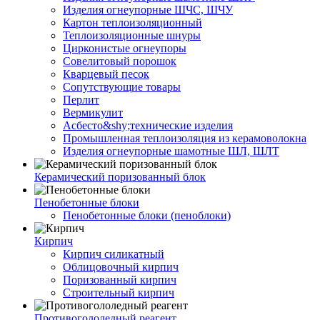
Изделия огнеупорные ШЧС, ШЧУ
Картон теплоизоляционный
Теплоизоляционные шнуры
Цирконистые огнеупоры
Совелитовый порошок
Кварцевый песок
Сопутствующие товары
Перлит
Вермикулит
Асбесто&shy;технические изделия
Промышленная теплоизоляция из керамоволокна
Изделия огнеупорные шамотные ШЛ, ШЛТ
Керамический поризованный блок
Пенобетонные блоки
Пенобетонные блоки (пеноблоки)
Кирпич
Кирпич силикатный
Облицовочный кирпич
Поризованный кирпич
Строительный кирпич
Противогололедный реагент