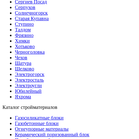
Сергиев Посад
Серпухов
Солнечногорск
Старая Купавна
Ступино
Талдом
Фрязино
Химки
Хотьково
Черноголовка
Чехов
Шатура
Щелково
Электрогорск
Электросталь
Электроугли
Юбилейный
Яхрома
Каталог стройматериалов
Газосиликатные блоки
Газобетонные блоки
Огнеупорные материалы
Керамический поризованный блок