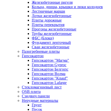
Железобетонные ригеля
Кольца, днища, крышки и люки колодцев
Лестничные марши
Лотки железобетонные
Плиты дорожные
Плиты перекрытия
Прогоны железобетонные
Трубы железобетонные
ФБС (Блоки)
Фундамент ленточный
Сваи железобетонные
Пазогребневые плиты
Гипсокартон
Гипсокартон "Магма"
Гипсокартон Gyproc
Гипсокартон Белгипс
Гипсокартон Волма
Гипсокартон "Knauf"
Гипсокартон Lafarge
Стекломагниевый лист
OSB плита
Сэндвич панели
Нерудные материалы
Грунт
Песок