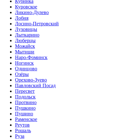
Кубинка
Куровское
Ликино-Дулево
Лобня
Лосино-Петровский
Луховицы
Лыткарино
Люберцы
Можайск
Мытищи
Наро-Фоминск
Ногинск
Одинцово
Озёры
Орехово-Зуево
Павловский Посад
Пересвет
Подольск
Протвино
Пушкино
Пущино
Раменское
Реутов
Рошаль
Руза