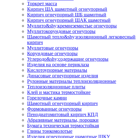
Торкрет масса
Кирпич ША шамотный огнеупорный
Кирпич огнеупорный ШБ шамотный
Кирпич огнеупорный ШАК шамотный
Муллито&shy;­кремнеземистые огнеупоры
Муллито­корундовые огнеупоры
Шамотный тепло&shy;изоляционный легковесный
кирпич
Муллитовые огнеупоры
Корундовые огнеупоры
Углеродо&shy;содержащие огнеупоры
Изделия на основе периклаза
Кислотоупорные материалы
Динасовые огнеупорные изделия
Рулонные материалы теплоизоляционные
Тепло­изоляционные плиты
Клей и мастика термостойкие
Горелочные камни
Шамотный огнеупорный кирпич
Формованные огнеупоры
Пенодиатомитовый кирпич КПД
Абразивные материалы, порошки
Бумага техническая термостойкая
Глины тонкомолотые
Изделия огнеупорные шамотные ШКУ