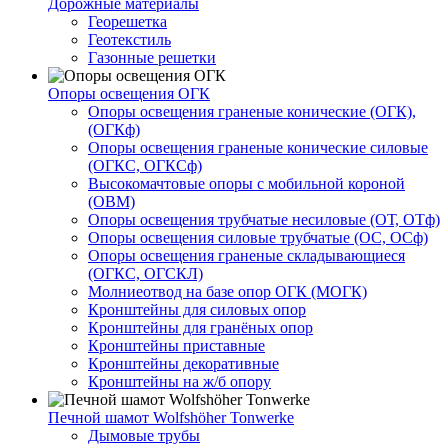
Дорожные материалы
Георешетка
Геотекстиль
Газонные решетки
Опоры освещения ОГК
Опоры освещения граненые конические (ОГК),
(ОГКф)
Опоры освещения граненые конические силовые
(ОГКС, ОГКСф)
Высокомачтовые опоры с мобильной короной
(ОВМ)
Опоры освещения трубчатые несиловые (ОТ, ОТф)
Опоры освещения силовые трубчатые (ОС, ОСф)
Опоры освещения граненые складывающиеся
(ОГКС, ОГСКЛ)
Молниеотвод на базе опор ОГК (МОГК)
Кронштейны для силовых опор
Кронштейны для гранёных опор
Кронштейны приставные
Кронштейны декоративные
Кронштейны на ж/б опору
Печной шамот Wolfshöher Tonwerke
Дымовые трубы