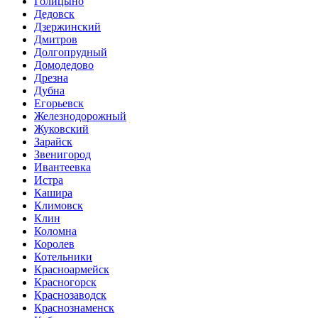
Голицыно
Дедовск
Дзержинский
Дмитров
Долгопрудный
Домодедово
Дрезна
Дубна
Егорьевск
Железнодорожный
Жуковский
Зарайск
Звенигород
Ивантеевка
Истра
Кашира
Климовск
Клин
Коломна
Королев
Котельники
Красноармейск
Красногорск
Краснозаводск
Краснознаменск