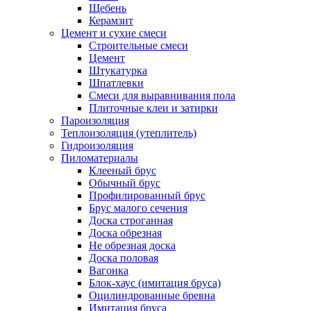
Щебень
Керамзит
Цемент и сухие смеси
Строительные смеси
Цемент
Штукатурка
Шпатлевки
Смеси для выравнивания пола
Плиточные клеи и затирки
Пароизоляция
Теплоизоляция (утеплитель)
Гидроизоляция
Пиломатериалы
Клееный брус
Обычный брус
Профилированный брус
Брус малого сечения
Доска строганная
Доска обрезная
Не обрезная доска
Доска половая
Вагонка
Блок-хаус (имитация бруса)
Оцилиндрованные бревна
Имитация бруса