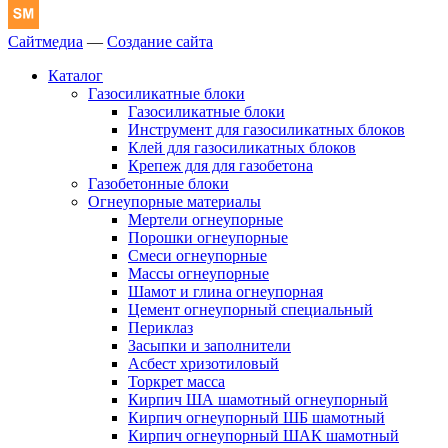
Сайтмедиа
—
Создание сайта
Каталог
Газосиликатные блоки
Газосиликатные блоки
Инструмент для газосиликатных блоков
Клей для газосиликатных блоков
Крепеж для для газобетона
Газобетонные блоки
Огнеупорные материалы
Мертели огнеупорные
Порошки огнеупорные
Смеси огнеупорные
Массы огнеупорные
Шамот и глина огнеупорная
Цемент огнеупорный специальный
Периклаз
Засыпки и заполнители
Асбест хризотиловый
Торкрет масса
Кирпич ША шамотный огнеупорный
Кирпич огнеупорный ШБ шамотный
Кирпич огнеупорный ШАК шамотный