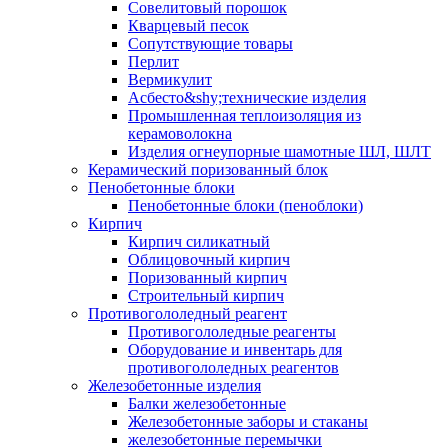
Совелитовый порошок
Кварцевый песок
Сопутствующие товары
Перлит
Вермикулит
Асбесто&shy;технические изделия
Промышленная теплоизоляция из
керамоволокна
Изделия огнеупорные шамотные ШЛ, ШЛТ
Керамический поризованный блок
Пенобетонные блоки
Пенобетонные блоки (пеноблоки)
Кирпич
Кирпич силикатный
Облицовочный кирпич
Поризованный кирпич
Строительный кирпич
Противогололедный реагент
Противогололедные реагенты
Оборудование и инвентарь для
противогололедных реагентов
Железобетонные изделия
Балки железобетонные
Железобетонные заборы и стаканы
железобетонные перемычки