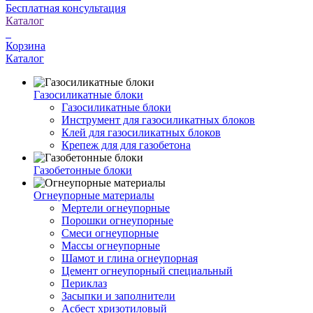
Бесплатная консультация
Каталог
Корзина
Каталог
Газосиликатные блоки
Газосиликатные блоки
Инструмент для газосиликатных блоков
Клей для газосиликатных блоков
Крепеж для для газобетона
Газобетонные блоки
Огнеупорные материалы
Мертели огнеупорные
Порошки огнеупорные
Смеси огнеупорные
Массы огнеупорные
Шамот и глина огнеупорная
Цемент огнеупорный специальный
Периклаз
Засыпки и заполнители
Асбест хризотиловый