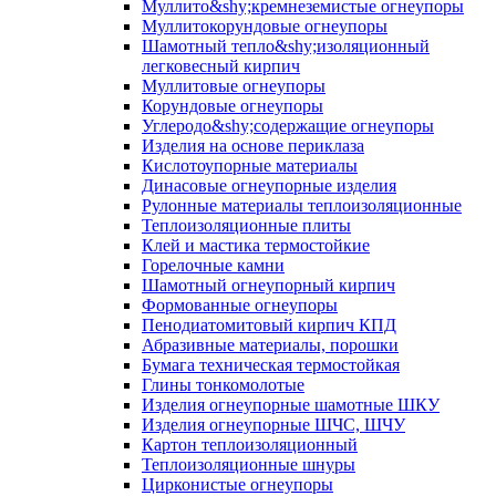
Муллито&shy;­кремнеземистые огнеупоры
Муллито­корундовые огнеупоры
Шамотный тепло&shy;изоляционный
легковесный кирпич
Муллитовые огнеупоры
Корундовые огнеупоры
Углеродо&shy;содержащие огнеупоры
Изделия на основе периклаза
Кислотоупорные материалы
Динасовые огнеупорные изделия
Рулонные материалы теплоизоляционные
Тепло­изоляционные плиты
Клей и мастика термостойкие
Горелочные камни
Шамотный огнеупорный кирпич
Формованные огнеупоры
Пенодиатомитовый кирпич КПД
Абразивные материалы, порошки
Бумага техническая термостойкая
Глины тонкомолотые
Изделия огнеупорные шамотные ШКУ
Изделия огнеупорные ШЧС, ШЧУ
Картон теплоизоляционный
Теплоизоляционные шнуры
Цирконистые огнеупоры