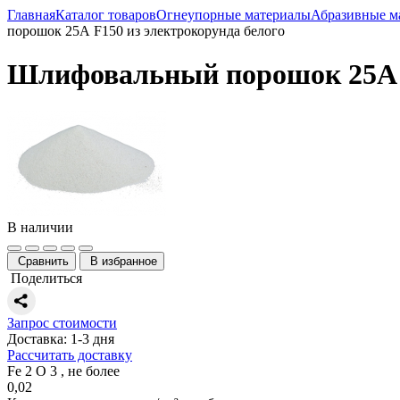
Главная
Каталог товаров
Огнеупорные материалы
Абразивные м
порошок 25А F150 из электрокорунда белого
Шлифовальный порошок 25А F
В наличии
Сравнить
В избранное
Поделиться
Запрос стоимости
Доставка: 1-3 дня
Рассчитать доставку
Fe 2 O 3 , не более
0,02