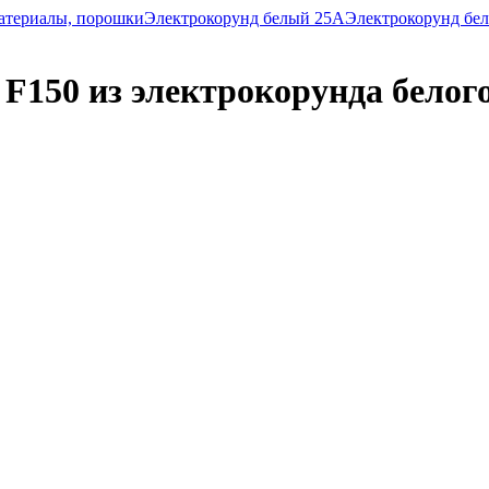
атериалы, порошки
Электрокорунд белый 25А
Электрокорунд бе
150 из электрокорунда белог