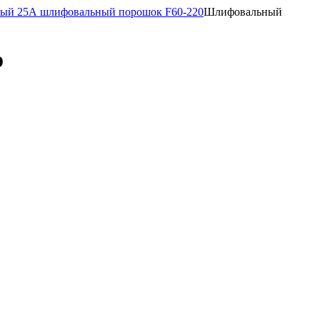
лый 25А шлифовальный порошок F60-220
Шлифовальный
о