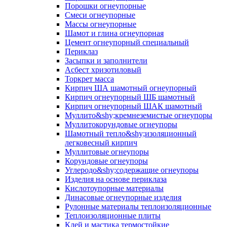
Порошки огнеупорные
Смеси огнеупорные
Массы огнеупорные
Шамот и глина огнеупорная
Цемент огнеупорный специальный
Периклаз
Засыпки и заполнители
Асбест хризотиловый
Торкрет масса
Кирпич ША шамотный огнеупорный
Кирпич огнеупорный ШБ шамотный
Кирпич огнеупорный ШАК шамотный
Муллито&shy;­кремнеземистые огнеупоры
Муллито­корундовые огнеупоры
Шамотный тепло&shy;изоляционный
легковесный кирпич
Муллитовые огнеупоры
Корундовые огнеупоры
Углеродо&shy;содержащие огнеупоры
Изделия на основе периклаза
Кислотоупорные материалы
Динасовые огнеупорные изделия
Рулонные материалы теплоизоляционные
Тепло­изоляционные плиты
Клей и мастика термостойкие