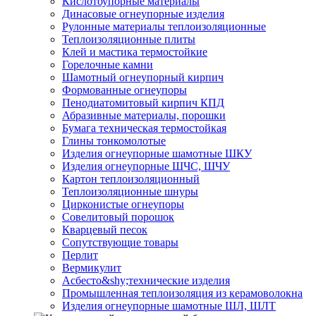
Кислотоупорные материалы
Динасовые огнеупорные изделия
Рулонные материалы теплоизоляционные
Тепло­изоляционные плиты
Клей и мастика термостойкие
Горелочные камни
Шамотный огнеупорный кирпич
Формованные огнеупоры
Пенодиатомитовый кирпич КПД
Абразивные материалы, порошки
Бумага техническая термостойкая
Глины тонкомолотые
Изделия огнеупорные шамотные ШКУ
Изделия огнеупорные ШЧС, ШЧУ
Картон теплоизоляционный
Теплоизоляционные шнуры
Цирконистые огнеупоры
Совелитовый порошок
Кварцевый песок
Сопутствующие товары
Перлит
Вермикулит
Асбесто&shy;технические изделия
Промышленная теплоизоляция из керамоволокна
Изделия огнеупорные шамотные ШЛ, ШЛТ