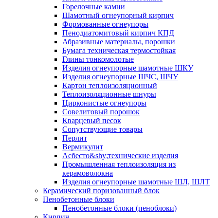
Горелочные камни
Шамотный огнеупорный кирпич
Формованные огнеупоры
Пенодиатомитовый кирпич КПД
Абразивные материалы, порошки
Бумага техническая термостойкая
Глины тонкомолотые
Изделия огнеупорные шамотные ШКУ
Изделия огнеупорные ШЧС, ШЧУ
Картон теплоизоляционный
Теплоизоляционные шнуры
Цирконистые огнеупоры
Совелитовый порошок
Кварцевый песок
Сопутствующие товары
Перлит
Вермикулит
Асбесто&shy;технические изделия
Промышленная теплоизоляция из
керамоволокна
Изделия огнеупорные шамотные ШЛ, ШЛТ
Керамический поризованный блок
Пенобетонные блоки
Пенобетонные блоки (пеноблоки)
Кирпич