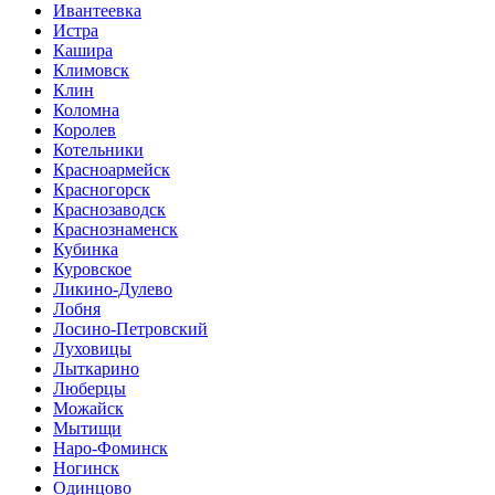
Ивантеевка
Истра
Кашира
Климовск
Клин
Коломна
Королев
Котельники
Красноармейск
Красногорск
Краснозаводск
Краснознаменск
Кубинка
Куровское
Ликино-Дулево
Лобня
Лосино-Петровский
Луховицы
Лыткарино
Люберцы
Можайск
Мытищи
Наро-Фоминск
Ногинск
Одинцово