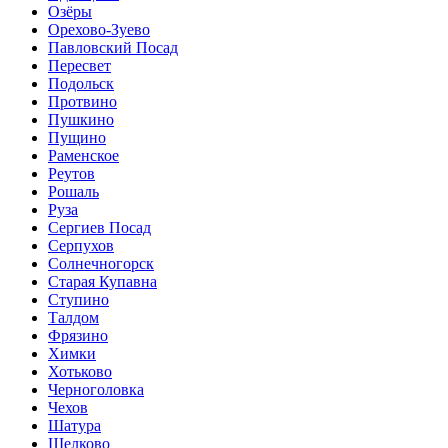
Озёры
Орехово-Зуево
Павловский Посад
Пересвет
Подольск
Протвино
Пушкино
Пущино
Раменское
Реутов
Рошаль
Руза
Сергиев Посад
Серпухов
Солнечногорск
Старая Купавна
Ступино
Талдом
Фрязино
Химки
Хотьково
Черноголовка
Чехов
Шатура
Щелково