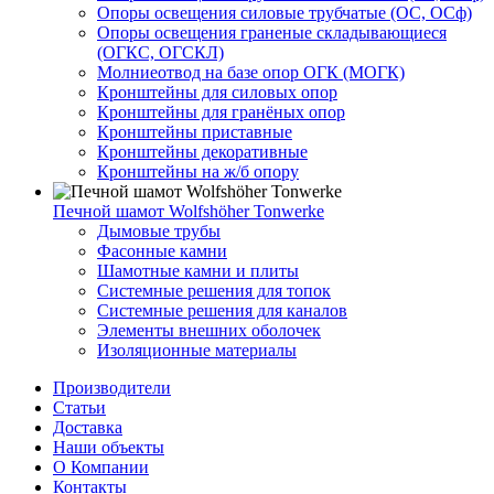
Опоры освещения силовые трубчатые (ОС, ОСф)
Опоры освещения граненые складывающиеся
(ОГКС, ОГСКЛ)
Молниеотвод на базе опор ОГК (МОГК)
Кронштейны для силовых опор
Кронштейны для гранёных опор
Кронштейны приставные
Кронштейны декоративные
Кронштейны на ж/б опору
Печной шамот Wolfshöher Tonwerke
Дымовые трубы
Фасонные камни
Шамотные камни и плиты
Системные решения для топок
Системные решения для каналов
Элементы внешних оболочек
Изоляционные материалы
Производители
Статьи
Доставка
Наши объекты
О Компании
Контакты