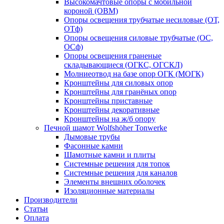
Высокомачтовые опоры с мобильной
короной (ОВМ)
Опоры освещения трубчатые несиловые (ОТ,
ОТф)
Опоры освещения силовые трубчатые (ОС,
ОСф)
Опоры освещения граненые
складывающиеся (ОГКС, ОГСКЛ)
Молниеотвод на базе опор ОГК (МОГК)
Кронштейны для силовых опор
Кронштейны для гранёных опор
Кронштейны приставные
Кронштейны декоративные
Кронштейны на ж/б опору
Печной шамот Wolfshöher Tonwerke
Дымовые трубы
Фасонные камни
Шамотные камни и плиты
Системные решения для топок
Системные решения для каналов
Элементы внешних оболочек
Изоляционные материалы
Производители
Статьи
Оплата