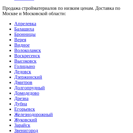
Продажа стройматериалов по низким ценам. Доставка по
Москве и Московской области:
Апрелевка
Балашиха
Бронницы
Верея
Видное
Волоколамск
Воскресенск
Высоковск
Голицыно
Дедовск
Дзержинский
Дмитров
Долгопрудный
Домодедово
Дрезна
Дубна
Егорьевск
Железнодорожный
Жуковский
Зарайск
Звенигород