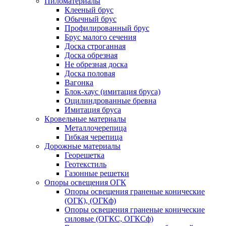
Пиломатериалы
Клееный брус
Обычный брус
Профилированный брус
Брус малого сечения
Доска строганная
Доска обрезная
Не обрезная доска
Доска половая
Вагонка
Блок-хаус (имитация бруса)
Оцилиндрованные бревна
Имитация бруса
Кровельные материалы
Металлочерепица
Гибкая черепица
Дорожные материалы
Георешетка
Геотекстиль
Газонные решетки
Опоры освещения ОГК
Опоры освещения граненые конические
(ОГК), (ОГКф)
Опоры освещения граненые конические
силовые (ОГКС, ОГКСф)