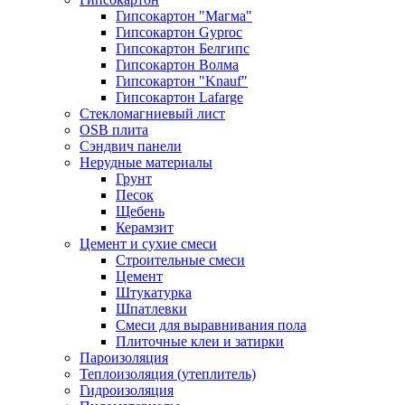
Гипсокартон "Магма"
Гипсокартон Gyproc
Гипсокартон Белгипс
Гипсокартон Волма
Гипсокартон "Knauf"
Гипсокартон Lafarge
Стекломагниевый лист
OSB плита
Сэндвич панели
Нерудные материалы
Грунт
Песок
Щебень
Керамзит
Цемент и сухие смеси
Строительные смеси
Цемент
Штукатурка
Шпатлевки
Смеси для выравнивания пола
Плиточные клеи и затирки
Пароизоляция
Теплоизоляция (утеплитель)
Гидроизоляция