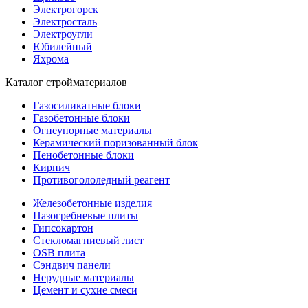
Электрогорск
Электросталь
Электроугли
Юбилейный
Яхрома
Каталог стройматериалов
Газосиликатные блоки
Газобетонные блоки
Огнеупорные материалы
Керамический поризованный блок
Пенобетонные блоки
Кирпич
Противогололедный реагент
Железобетонные изделия
Пазогребневые плиты
Гипсокартон
Стекломагниевый лист
OSB плита
Сэндвич панели
Нерудные материалы
Цемент и сухие смеси