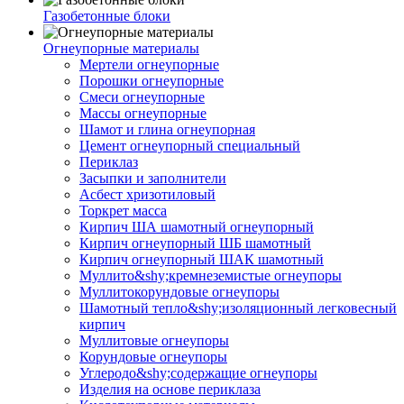
Газобетонные блоки
Огнеупорные материалы
Мертели огнеупорные
Порошки огнеупорные
Смеси огнеупорные
Массы огнеупорные
Шамот и глина огнеупорная
Цемент огнеупорный специальный
Периклаз
Засыпки и заполнители
Асбест хризотиловый
Торкрет масса
Кирпич ША шамотный огнеупорный
Кирпич огнеупорный ШБ шамотный
Кирпич огнеупорный ШАК шамотный
Муллито&shy;­кремнеземистые огнеупоры
Муллито­корундовые огнеупоры
Шамотный тепло&shy;изоляционный легковесный
кирпич
Муллитовые огнеупоры
Корундовые огнеупоры
Углеродо&shy;содержащие огнеупоры
Изделия на основе периклаза