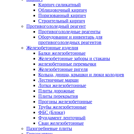
Кирпич силикатный
Облицовочный кирпич
Поризованный кирпич
Строительный кирпич
Противогололедный реагент
Противогололедные реагенты
Оборудование и инвентарь для
противогололедных реагентов
Железобетонные изделия
Балки железобетонные
Железобетонные заборы и стаканы
железобетонные перемычки
Железобетонные ригеля
Кольца, днища, крышки и люки колодцев
Лестничные марши
Лотки железобетонные
Плиты дорожные
Плиты перекрытия
Прогоны железобетонные
Трубы железобетонные
ФБС (Блоки)
Фундамент ленточный
Сваи железобетонные
Пазогребневые плиты
Гипсокартон