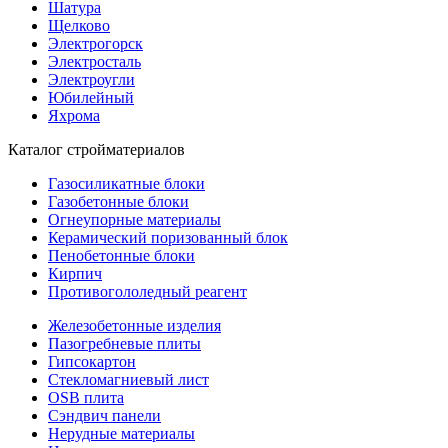
Шатура
Щелково
Электрогорск
Электросталь
Электроугли
Юбилейный
Яхрома
Каталог стройматериалов
Газосиликатные блоки
Газобетонные блоки
Огнеупорные материалы
Керамический поризованный блок
Пенобетонные блоки
Кирпич
Противогололедный реагент
Железобетонные изделия
Пазогребневые плиты
Гипсокартон
Стекломагниевый лист
OSB плита
Сэндвич панели
Нерудные материалы