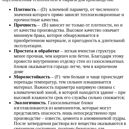
Плотность
– (D) ключевой параметр, от численного
значения которого прямо зависят теплоизоляционные и
прочностные качества.
Прочность
– (B) зависит не только от плотности, но и
от качества производства. Высокое качество означает
минимум брака, которое обнаруживается в
приобретенном материале, и пригодность к длительной
эксплуатации.
Простота в обработке
– легкая ячеистая структура
менее прочная, чем кирпич или бетон. Благодаря этому
провести внутреннюю отделку стен из газосиликатных
блоков оказывается гораздо легче, чем в кирпичном
доме
Морозостойкость
– (F) чем больше и чаще происходят
перепады температур, тем сильнее изнашивается
материал. Важность параметра напрямую связана с
климатической зоной, в которой находится здание – при
высокой влажности срок его службы сильно снижается;
Экологичность
. Газосиликатные блоки
изготавливаются из компонентов, которые могут
представлять опасность лишь непосредственно при
производстве – извести, цемента и алюминиевой пудры.
После затвердения раствора все вещества оказываются в
связанном состоянии, поэтому безопасны для