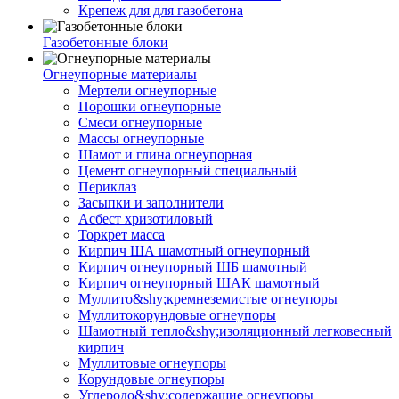
Крепеж для для газобетона
Газобетонные блоки
Огнеупорные материалы
Мертели огнеупорные
Порошки огнеупорные
Смеси огнеупорные
Массы огнеупорные
Шамот и глина огнеупорная
Цемент огнеупорный специальный
Периклаз
Засыпки и заполнители
Асбест хризотиловый
Торкрет масса
Кирпич ША шамотный огнеупорный
Кирпич огнеупорный ШБ шамотный
Кирпич огнеупорный ШАК шамотный
Муллито&shy;­кремнеземистые огнеупоры
Муллито­корундовые огнеупоры
Шамотный тепло&shy;изоляционный легковесный
кирпич
Муллитовые огнеупоры
Корундовые огнеупоры
Углеродо&shy;содержащие огнеупоры