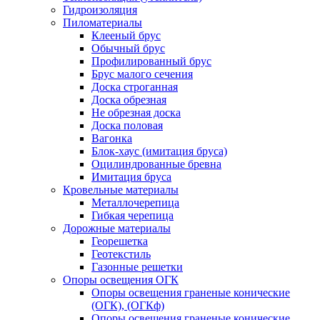
Гидроизоляция
Пиломатериалы
Клееный брус
Обычный брус
Профилированный брус
Брус малого сечения
Доска строганная
Доска обрезная
Не обрезная доска
Доска половая
Вагонка
Блок-хаус (имитация бруса)
Оцилиндрованные бревна
Имитация бруса
Кровельные материалы
Металлочерепица
Гибкая черепица
Дорожные материалы
Георешетка
Геотекстиль
Газонные решетки
Опоры освещения ОГК
Опоры освещения граненые конические
(ОГК), (ОГКф)
Опоры освещения граненые конические