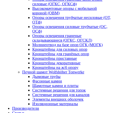
силовые (ОГКС, ОГКСф)
Высокомачтовые опоры с мобильной
короной (ОВМ)
Опоры освещения трубчатые несиловые (ОТ,
ОТф)
Опоры освещения силовые трубчатые (ОС,
ОСф)
Опоры освещения граненые
складывающиеся (ОГКС, ОГСКЛ)
Молниеотвод на базе опор ОГК (МОГК)
Кронштейны для силовых опор
Кронштейны для гранёных опор
Кронштейны приставные
Кронштейны декоративные
Кронштейны на ж/б опору
Печной шамот Wolfshöher Tonwerke
Дымовые трубы
Фасонные камни
Шамотные камни и плиты
Системные решения для топок
Системные решения для каналов
Элементы внешних оболочек
Изоляционные материалы
Производители
Статьи