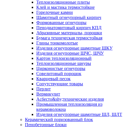
Тепло­изоляционные плиты
Клей и мастика термостойкие
Горелочные камни
Шамотный огнеупорный кирпич
Формованные огнеупоры
Пенодиатомитовый кирпич КПД
Абразивные материалы, порошки
Бумага техническая термостойкая
Глины тонкомолотые
Изделия огнеупорные шамотные ШКУ
Изделия огнеупорные ШЧС, ШЧУ
Картон теплоизоляционный
Теплоизоляционные шнуры
Цирконистые огнеупоры
Совелитовый порошок
Кварцевый песок
Сопутствующие товары
Перлит
Вермикулит
Асбесто&shy;технические изделия
Промышленная теплоизоляция из
керамоволокна
Изделия огнеупорные шамотные ШЛ, ШЛТ
Керамический поризованный блок
Пенобетонные блоки