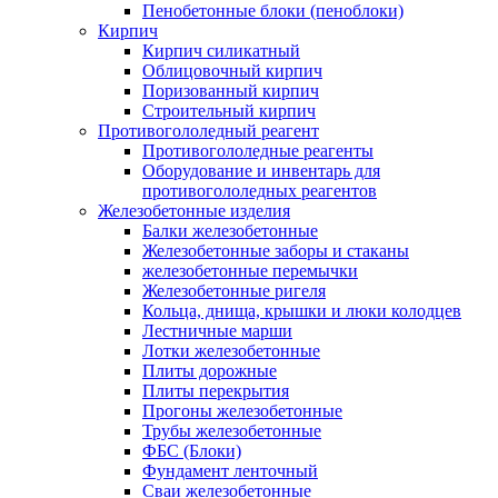
Пенобетонные блоки (пеноблоки)
Кирпич
Кирпич силикатный
Облицовочный кирпич
Поризованный кирпич
Строительный кирпич
Противогололедный реагент
Противогололедные реагенты
Оборудование и инвентарь для
противогололедных реагентов
Железобетонные изделия
Балки железобетонные
Железобетонные заборы и стаканы
железобетонные перемычки
Железобетонные ригеля
Кольца, днища, крышки и люки колодцев
Лестничные марши
Лотки железобетонные
Плиты дорожные
Плиты перекрытия
Прогоны железобетонные
Трубы железобетонные
ФБС (Блоки)
Фундамент ленточный
Сваи железобетонные