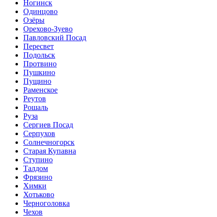
Ногинск
Одинцово
Озёры
Орехово-Зуево
Павловский Посад
Пересвет
Подольск
Протвино
Пушкино
Пущино
Раменское
Реутов
Рошаль
Руза
Сергиев Посад
Серпухов
Солнечногорск
Старая Купавна
Ступино
Талдом
Фрязино
Химки
Хотьково
Черноголовка
Чехов