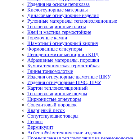
Изделия на основе периклаза
Кислотоупорные материалы
Динасовые огнеупорные изделия
Рулонные материалы теплоизоляционные
Тепло­изоляционные плиты
Клей и мастика термостойкие
Горелочные камни
Шамотный огнеупорный кирпич
Формованные огнеупоры
Пенодиатомитовый кирпич КПД
Абразивные материалы, порошки
Бумага техническая термостойкая
Глины тонкомолотые
Изделия огнеупорные шамотные ШКУ
Изделия огнеупорные ШЧС, ШЧУ
Картон теплоизоляционный
Теплоизоляционные шнуры
Цирконистые огнеупоры
Совелитовый порошок
Кварцевый песок
Сопутствующие товары
Перлит
Вермикулит
Асбесто&shy;технические изделия
Промышленная теплоизоляция из керамоволокна