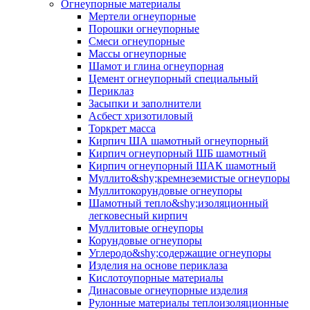
Огнеупорные материалы
Мертели огнеупорные
Порошки огнеупорные
Смеси огнеупорные
Массы огнеупорные
Шамот и глина огнеупорная
Цемент огнеупорный специальный
Периклаз
Засыпки и заполнители
Асбест хризотиловый
Торкрет масса
Кирпич ША шамотный огнеупорный
Кирпич огнеупорный ШБ шамотный
Кирпич огнеупорный ШАК шамотный
Муллито&shy;­кремнеземистые огнеупоры
Муллито­корундовые огнеупоры
Шамотный тепло&shy;изоляционный
легковесный кирпич
Муллитовые огнеупоры
Корундовые огнеупоры
Углеродо&shy;содержащие огнеупоры
Изделия на основе периклаза
Кислотоупорные материалы
Динасовые огнеупорные изделия
Рулонные материалы теплоизоляционные