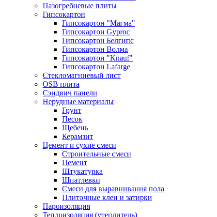
Пазогребневые плиты
Гипсокартон
Гипсокартон "Магма"
Гипсокартон Gyproc
Гипсокартон Белгипс
Гипсокартон Волма
Гипсокартон "Knauf"
Гипсокартон Lafarge
Стекломагниевый лист
OSB плита
Сэндвич панели
Нерудные материалы
Грунт
Песок
Щебень
Керамзит
Цемент и сухие смеси
Строительные смеси
Цемент
Штукатурка
Шпатлевки
Смеси для выравнивания пола
Плиточные клеи и затирки
Пароизоляция
Теплоизоляция (утеплитель)