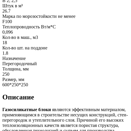
В 2; 2,5
Штук в м³
26.7
Марка по морозостойкости не менее
F100
Теплопроводность Вт/м*С
0,096
Кол-во в маш., м3
18
Кол-во шт. на поддоне
1.8
Назначение
Перегородочный
Толщина, мм
250
Размер, мм
600*250*250
Описание
Газосиликатные блоки
являются эффективным материалом,
применяющимся в строительстве несущих конструкций, стен-
перегородок и утеплительного слоя. Причиной его высоких
теплоизоляционных качеств является пористая структура,
обусловленная технологией и сырьем для производства.