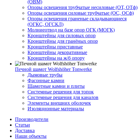
(ОВМ)
Опоры освещения трубчатые несиловые (ОТ, ОТф)
Опоры освещения силовые трубчатые (ОС, ОСф)
Опоры освещения граненые складывающиеся
(ОГКС, ОГСКЛ)
Молниеотвод на базе опор ОГК (МОГК)
Кронштейны для силовых опор
Кронштейны для гранёных опор
Кронштейны приставные
Кронштейны декоративные
Кронштейны на ж/б опору
Печной шамот Wolfshöher Tonwerke
Дымовые трубы
Фасонные камни
Шамотные камни и плиты
Системные решения для топок
Системные решения для каналов
Элементы внешних оболочек
Изоляционные материалы
Производители
Статьи
Доставка
Наши объекты