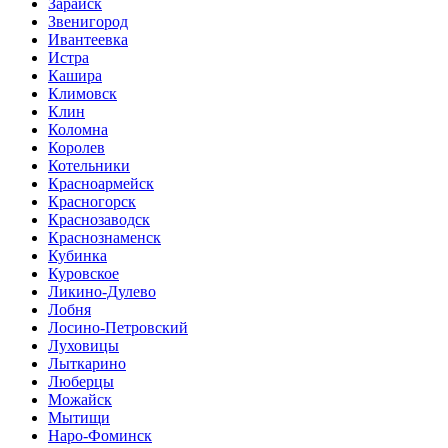
Зарайск
Звенигород
Ивантеевка
Истра
Кашира
Климовск
Клин
Коломна
Королев
Котельники
Красноармейск
Красногорск
Краснозаводск
Краснознаменск
Кубинка
Куровское
Ликино-Дулево
Лобня
Лосино-Петровский
Луховицы
Лыткарино
Люберцы
Можайск
Мытищи
Наро-Фоминск