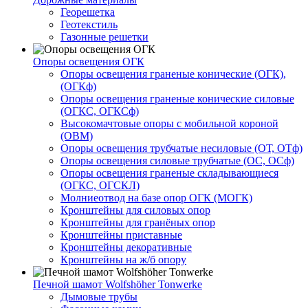
Георешетка
Геотекстиль
Газонные решетки
Опоры освещения ОГК
Опоры освещения граненые конические (ОГК),
(ОГКф)
Опоры освещения граненые конические силовые
(ОГКС, ОГКСф)
Высокомачтовые опоры с мобильной короной
(ОВМ)
Опоры освещения трубчатые несиловые (ОТ, ОТф)
Опоры освещения силовые трубчатые (ОС, ОСф)
Опоры освещения граненые складывающиеся
(ОГКС, ОГСКЛ)
Молниеотвод на базе опор ОГК (МОГК)
Кронштейны для силовых опор
Кронштейны для гранёных опор
Кронштейны приставные
Кронштейны декоративные
Кронштейны на ж/б опору
Печной шамот Wolfshöher Tonwerke
Дымовые трубы