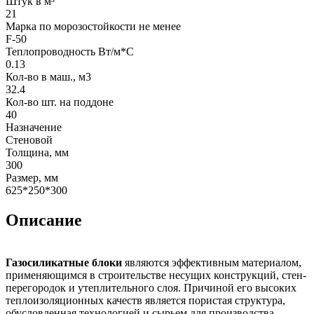
Штук в м³
21
Марка по морозостойкости не менее
F-50
Теплопроводность Вт/м*С
0.13
Кол-во в маш., м3
32.4
Кол-во шт. на поддоне
40
Назначение
Стеновой
Толщина, мм
300
Размер, мм
625*250*300
Описание
Газосиликатные блоки
являются эффективным материалом,
применяющимся в строительстве несущих конструкций, стен-
перегородок и утеплительного слоя. Причиной его высоких
теплоизоляционных качеств является пористая структура,
обусловленная технологией и сырьем для производства.