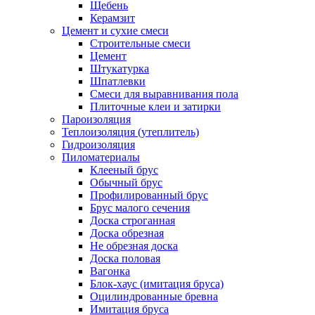
Щебень
Керамзит
Цемент и сухие смеси
Строительные смеси
Цемент
Штукатурка
Шпатлевки
Смеси для выравнивания пола
Плиточные клеи и затирки
Пароизоляция
Теплоизоляция (утеплитель)
Гидроизоляция
Пиломатериалы
Клееный брус
Обычный брус
Профилированный брус
Брус малого сечения
Доска строганная
Доска обрезная
Не обрезная доска
Доска половая
Вагонка
Блок-хаус (имитация бруса)
Оцилиндрованные бревна
Имитация бруса