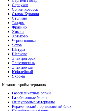
Сергиев Посад
Серпухов
Солнечногорск
Старая Купавна
Ступино
Талдом
Фрязино
Химки
Хотьково
Черноголовка
Чехов
Шатура
Щелково
Электрогорск
Электросталь
Электроугли
Юбилейный
Яхрома
Каталог стройматериалов
Газосиликатные блоки
Газобетонные блоки
Огнеупорные материалы
Керамический поризованный блок
Пенобетонные блоки