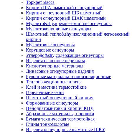
Торкрет масса
Кирпич ША шамотный огнеупорный
Кирпич огнеупорный ШБ шамотный
Кирпич огнеупорный ШАК шамотный
Муллито&shy;­кремнеземистые огнеупоры
Муллито­корундовые огнеупоры
Шамотный тепло&shy;изоляционный легковесный
кирпич
Муллитовые огнеупоры
Корундовые огнеупоры
Углеродо&shy;содержащие огнеупоры
Изделия на основе периклаза
Кислотоупорные материалы
Динасовые огнеупорные изделия
Рулонные материалы теплоизоляционные
Тепло­изоляционные плиты
Клей и мастика термостойкие
Горелочные камни
Шамотный огнеупорный кирпич
Формованные огнеупоры
Пенодиатомитовый кирпич КПД
Абразивные материалы, порошки
Бумага техническая термостойкая
Глины тонкомолотые
Изделия огнеупорные шамотные ШКУ