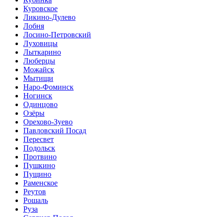
Куровское
Ликино-Дулево
Лобня
Лосино-Петровский
Луховицы
Лыткарино
Люберцы
Можайск
Мытищи
Наро-Фоминск
Ногинск
Одинцово
Озёры
Орехово-Зуево
Павловский Посад
Пересвет
Подольск
Протвино
Пушкино
Пущино
Раменское
Реутов
Рошаль
Руза