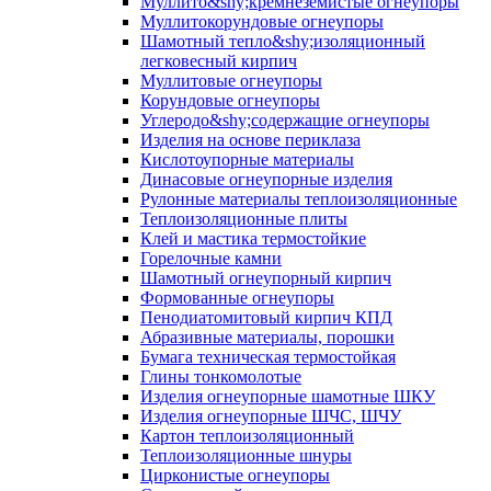
Муллито&shy;­кремнеземистые огнеупоры
Муллито­корундовые огнеупоры
Шамотный тепло&shy;изоляционный
легковесный кирпич
Муллитовые огнеупоры
Корундовые огнеупоры
Углеродо&shy;содержащие огнеупоры
Изделия на основе периклаза
Кислотоупорные материалы
Динасовые огнеупорные изделия
Рулонные материалы теплоизоляционные
Тепло­изоляционные плиты
Клей и мастика термостойкие
Горелочные камни
Шамотный огнеупорный кирпич
Формованные огнеупоры
Пенодиатомитовый кирпич КПД
Абразивные материалы, порошки
Бумага техническая термостойкая
Глины тонкомолотые
Изделия огнеупорные шамотные ШКУ
Изделия огнеупорные ШЧС, ШЧУ
Картон теплоизоляционный
Теплоизоляционные шнуры
Цирконистые огнеупоры