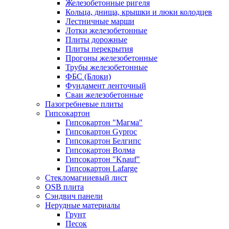
Железобетонные ригеля
Кольца, днища, крышки и люки колодцев
Лестничные марши
Лотки железобетонные
Плиты дорожные
Плиты перекрытия
Прогоны железобетонные
Трубы железобетонные
ФБС (Блоки)
Фундамент ленточный
Сваи железобетонные
Пазогребневые плиты
Гипсокартон
Гипсокартон "Магма"
Гипсокартон Gyproc
Гипсокартон Белгипс
Гипсокартон Волма
Гипсокартон "Knauf"
Гипсокартон Lafarge
Стекломагниевый лист
OSB плита
Сэндвич панели
Нерудные материалы
Грунт
Песок