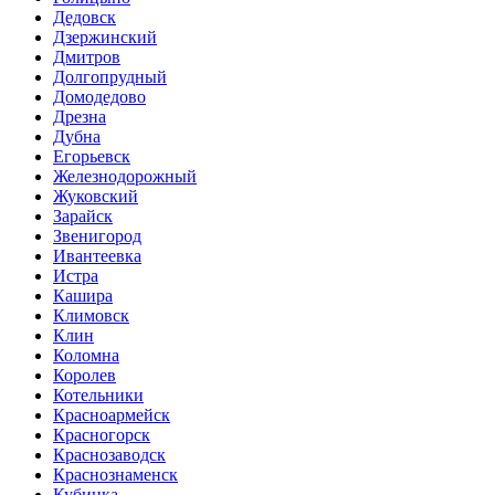
Дедовск
Дзержинский
Дмитров
Долгопрудный
Домодедово
Дрезна
Дубна
Егорьевск
Железнодорожный
Жуковский
Зарайск
Звенигород
Ивантеевка
Истра
Кашира
Климовск
Клин
Коломна
Королев
Котельники
Красноармейск
Красногорск
Краснозаводск
Краснознаменск
Кубинка