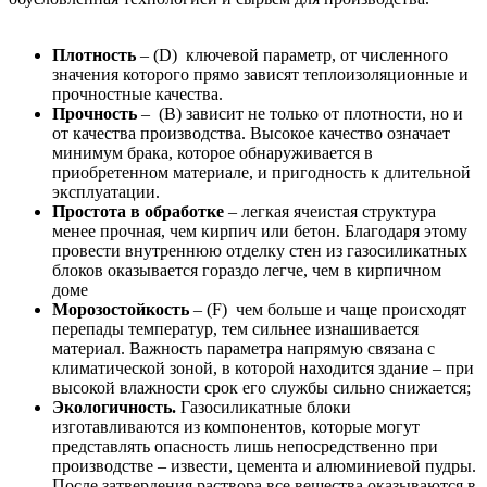
Плотность
– (D) ключевой параметр, от численного
значения которого прямо зависят теплоизоляционные и
прочностные качества.
Прочность
– (B) зависит не только от плотности, но и
от качества производства. Высокое качество означает
минимум брака, которое обнаруживается в
приобретенном материале, и пригодность к длительной
эксплуатации.
Простота в обработке
– легкая ячеистая структура
менее прочная, чем кирпич или бетон. Благодаря этому
провести внутреннюю отделку стен из газосиликатных
блоков оказывается гораздо легче, чем в кирпичном
доме
Морозостойкость
– (F) чем больше и чаще происходят
перепады температур, тем сильнее изнашивается
материал. Важность параметра напрямую связана с
климатической зоной, в которой находится здание – при
высокой влажности срок его службы сильно снижается;
Экологичность.
Газосиликатные блоки
изготавливаются из компонентов, которые могут
представлять опасность лишь непосредственно при
производстве – извести, цемента и алюминиевой пудры.
После затвердения раствора все вещества оказываются в