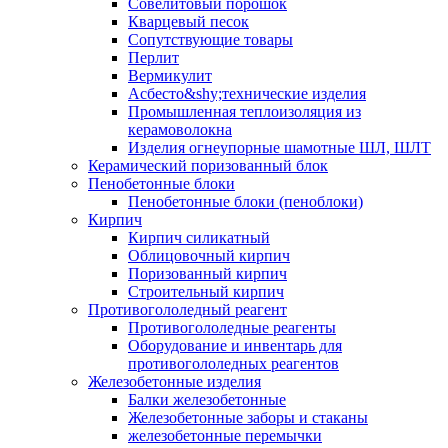
Совелитовый порошок
Кварцевый песок
Сопутствующие товары
Перлит
Вермикулит
Асбесто&shy;технические изделия
Промышленная теплоизоляция из
керамоволокна
Изделия огнеупорные шамотные ШЛ, ШЛТ
Керамический поризованный блок
Пенобетонные блоки
Пенобетонные блоки (пеноблоки)
Кирпич
Кирпич силикатный
Облицовочный кирпич
Поризованный кирпич
Строительный кирпич
Противогололедный реагент
Противогололедные реагенты
Оборудование и инвентарь для
противогололедных реагентов
Железобетонные изделия
Балки железобетонные
Железобетонные заборы и стаканы
железобетонные перемычки