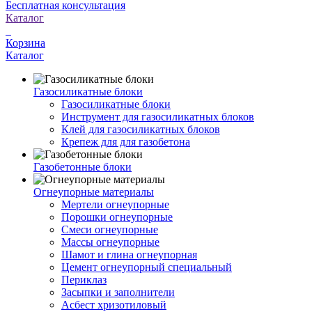
Бесплатная консультация
Каталог
Корзина
Каталог
Газосиликатные блоки
Газосиликатные блоки
Инструмент для газосиликатных блоков
Клей для газосиликатных блоков
Крепеж для для газобетона
Газобетонные блоки
Огнеупорные материалы
Мертели огнеупорные
Порошки огнеупорные
Смеси огнеупорные
Массы огнеупорные
Шамот и глина огнеупорная
Цемент огнеупорный специальный
Периклаз
Засыпки и заполнители
Асбест хризотиловый