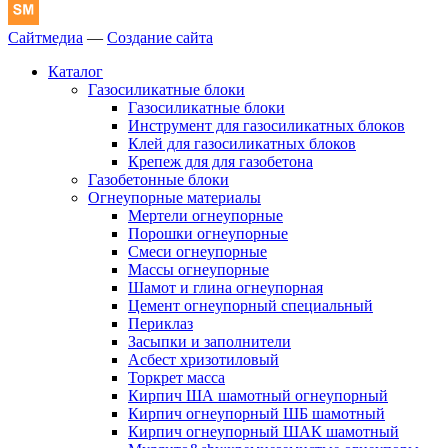
Сайтмедиа
—
Создание сайта
Каталог
Газосиликатные блоки
Газосиликатные блоки
Инструмент для газосиликатных блоков
Клей для газосиликатных блоков
Крепеж для для газобетона
Газобетонные блоки
Огнеупорные материалы
Мертели огнеупорные
Порошки огнеупорные
Смеси огнеупорные
Массы огнеупорные
Шамот и глина огнеупорная
Цемент огнеупорный специальный
Периклаз
Засыпки и заполнители
Асбест хризотиловый
Торкрет масса
Кирпич ША шамотный огнеупорный
Кирпич огнеупорный ШБ шамотный
Кирпич огнеупорный ШАК шамотный