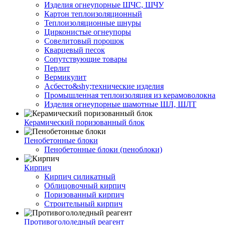
Изделия огнеупорные ШЧС, ШЧУ
Картон теплоизоляционный
Теплоизоляционные шнуры
Цирконистые огнеупоры
Совелитовый порошок
Кварцевый песок
Сопутствующие товары
Перлит
Вермикулит
Асбесто&shy;технические изделия
Промышленная теплоизоляция из керамоволокна
Изделия огнеупорные шамотные ШЛ, ШЛТ
Керамический поризованный блок
Пенобетонные блоки
Пенобетонные блоки (пеноблоки)
Кирпич
Кирпич силикатный
Облицовочный кирпич
Поризованный кирпич
Строительный кирпич
Противогололедный реагент