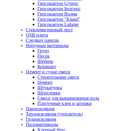
Гипсокартон Gyproc
Гипсокартон Белгипс
Гипсокартон Волма
Гипсокартон "Knauf"
Гипсокартон Lafarge
Стекломагниевый лист
OSB плита
Сэндвич панели
Нерудные материалы
Грунт
Песок
Щебень
Керамзит
Цемент и сухие смеси
Строительные смеси
Цемент
Штукатурка
Шпатлевки
Смеси для выравнивания пола
Плиточные клеи и затирки
Пароизоляция
Теплоизоляция (утеплитель)
Гидроизоляция
Пиломатериалы
Клееный брус