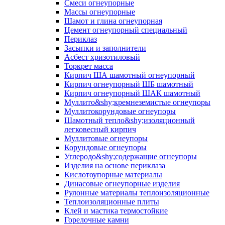
Смеси огнеупорные
Массы огнеупорные
Шамот и глина огнеупорная
Цемент огнеупорный специальный
Периклаз
Засыпки и заполнители
Асбест хризотиловый
Торкрет масса
Кирпич ША шамотный огнеупорный
Кирпич огнеупорный ШБ шамотный
Кирпич огнеупорный ШАК шамотный
Муллито&shy;­кремнеземистые огнеупоры
Муллито­корундовые огнеупоры
Шамотный тепло&shy;изоляционный
легковесный кирпич
Муллитовые огнеупоры
Корундовые огнеупоры
Углеродо&shy;содержащие огнеупоры
Изделия на основе периклаза
Кислотоупорные материалы
Динасовые огнеупорные изделия
Рулонные материалы теплоизоляционные
Тепло­изоляционные плиты
Клей и мастика термостойкие
Горелочные камни