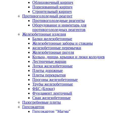
Облицовочный кирпич
Поризованный кирпич
Строительный кирпич
Противогололедный реагент
Противогололедные реагенты
Оборудование и инвентарь для
противогололедных реагентов
Железобетонные изделия
Балки железобетонные
Железобетонные заборы и стаканы
железобетонные перемычки
Железобетонные ригеля
Кольца, днища, крышки и люки колодцев
Лестничные марши
Лотки железобетонные
Плиты дорожные
Плиты перекрытия
Прогоны железобетонные
Трубы железобетонные
ФБС (Блоки)
Фундамент ленточный
Сваи железобетонные
Пазогребневые плиты
Гипсокартон
Гипсокартон "Магма"