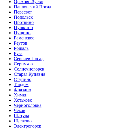
Орехово-Зуево
Павловский Посад
Пересвет
Подольск
Протвино
Пушкино
Пущино
Раменское
Реутов
Рошаль
Руза
Сергиев Посад
Серпухов
Солнечногорск
Старая Купавна
Ступино
Талдом
Фрязино
Химки
Хотьково
Черноголовка
Чехов
Шатура
Щелково
Электрогорск