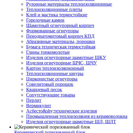
Рулонные материалы теплоизоляционные
Тепло­изоляционные плиты
Клей и мастика термостойкие
Горелочные камни
Шамотный огнеупорный кирпич
Формованные огнеупоры
Пенодиатомитовый кирпич КПД
Абразивные материалы, порошки
Бумага техническая термостойкая
Глины тонкомолотые
Изделия огнеупорные шамотные ШКУ
Изделия огнеупорные ШЧС, ШЧУ
Картон теплоизоляционный
Теплоизоляционные шнуры
Цирконистые огнеупоры
Совелитовый порошок
Кварцевый песок
Сопутствующие товары
Перлит
Вермикулит
Асбесто&shy;технические изделия
Промышленная теплоизоляция из керамоволокна
Изделия огнеупорные шамотные ШЛ, ШЛТ
Керамический поризованный блок