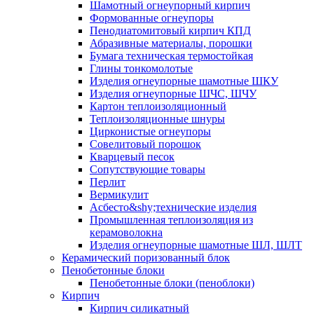
Шамотный огнеупорный кирпич
Формованные огнеупоры
Пенодиатомитовый кирпич КПД
Абразивные материалы, порошки
Бумага техническая термостойкая
Глины тонкомолотые
Изделия огнеупорные шамотные ШКУ
Изделия огнеупорные ШЧС, ШЧУ
Картон теплоизоляционный
Теплоизоляционные шнуры
Цирконистые огнеупоры
Совелитовый порошок
Кварцевый песок
Сопутствующие товары
Перлит
Вермикулит
Асбесто&shy;технические изделия
Промышленная теплоизоляция из
керамоволокна
Изделия огнеупорные шамотные ШЛ, ШЛТ
Керамический поризованный блок
Пенобетонные блоки
Пенобетонные блоки (пеноблоки)
Кирпич
Кирпич силикатный