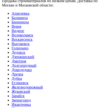
Продажа стройматериалов по низким ценам. Доставка по
Москве и Московской области:
Апрелевка
Балашиха
Бронницы
Верея
Видное
Волоколамск
Воскресенск
Высоковск
Голицыно
Дедовск
Дзержинский
Дмитров
Долгопрудный
Домодедово
Дрезна
Дубна
Егорьевск
Железнодорожный
Жуковский
Зарайск
Звенигород
Ивантеевка