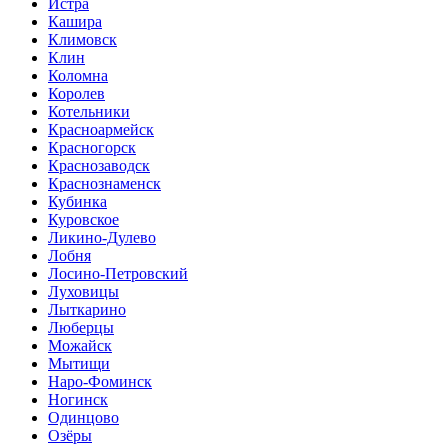
Истра
Кашира
Климовск
Клин
Коломна
Королев
Котельники
Красноармейск
Красногорск
Краснозаводск
Краснознаменск
Кубинка
Куровское
Ликино-Дулево
Лобня
Лосино-Петровский
Луховицы
Лыткарино
Люберцы
Можайск
Мытищи
Наро-Фоминск
Ногинск
Одинцово
Озёры