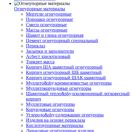
Огнеупорные материалы
Мертели огнеупорные
Порошки огнеупорные
Смеси огнеупорные
Массы огнеупорные
Шамот и глина огнеупорная
Цемент огнеупорный специальный
Периклаз
Засыпки и заполнители
Асбест хризотиловый
Торкрет масса
Кирпич ША шамотный огнеупорный
Кирпич огнеупорный ШБ шамотный
Кирпич огнеупорный ШАК шамотный
Муллито&shy;­кремнеземистые огнеупоры
Муллито­корундовые огнеупоры
Шамотный тепло&shy;изоляционный легковесный
кирпич
Муллитовые огнеупоры
Корундовые огнеупоры
Углеродо&shy;содержащие огнеупоры
Изделия на основе периклаза
Кислотоупорные материалы
Динасовые огнеупорные изделия