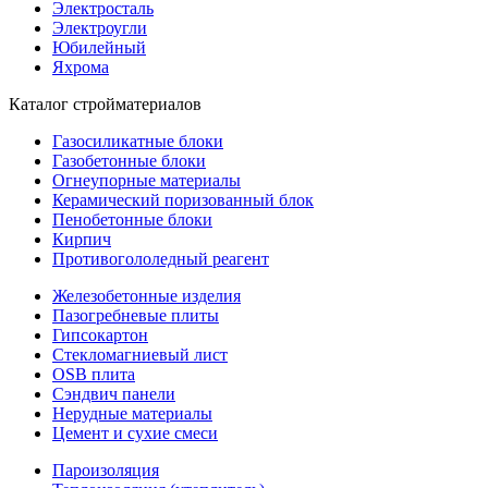
Электросталь
Электроугли
Юбилейный
Яхрома
Каталог стройматериалов
Газосиликатные блоки
Газобетонные блоки
Огнеупорные материалы
Керамический поризованный блок
Пенобетонные блоки
Кирпич
Противогололедный реагент
Железобетонные изделия
Пазогребневые плиты
Гипсокартон
Стекломагниевый лист
OSB плита
Сэндвич панели
Нерудные материалы
Цемент и сухие смеси
Пароизоляция