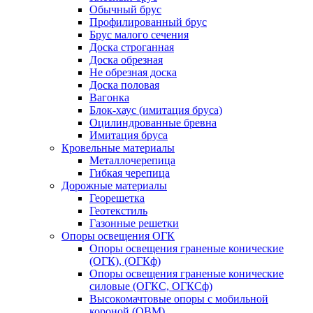
Обычный брус
Профилированный брус
Брус малого сечения
Доска строганная
Доска обрезная
Не обрезная доска
Доска половая
Вагонка
Блок-хаус (имитация бруса)
Оцилиндрованные бревна
Имитация бруса
Кровельные материалы
Металлочерепица
Гибкая черепица
Дорожные материалы
Георешетка
Геотекстиль
Газонные решетки
Опоры освещения ОГК
Опоры освещения граненые конические
(ОГК), (ОГКф)
Опоры освещения граненые конические
силовые (ОГКС, ОГКСф)
Высокомачтовые опоры с мобильной
короной (ОВМ)