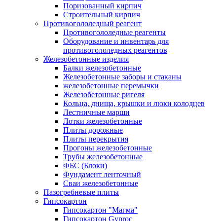
Поризованный кирпич
Строительный кирпич
Противогололедный реагент
Противогололедные реагенты
Оборудование и инвентарь для
противогололедных реагентов
Железобетонные изделия
Балки железобетонные
Железобетонные заборы и стаканы
железобетонные перемычки
Железобетонные ригеля
Кольца, днища, крышки и люки колодцев
Лестничные марши
Лотки железобетонные
Плиты дорожные
Плиты перекрытия
Прогоны железобетонные
Трубы железобетонные
ФБС (Блоки)
Фундамент ленточный
Сваи железобетонные
Пазогребневые плиты
Гипсокартон
Гипсокартон "Магма"
Гипсокартон Gyproc