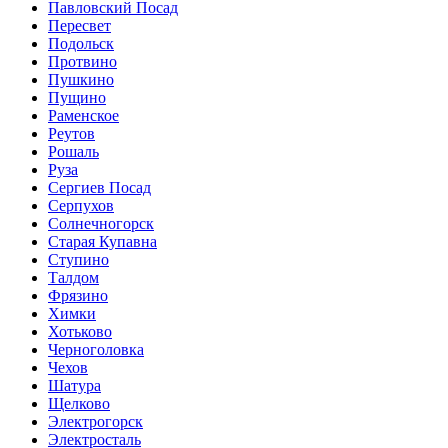
Павловский Посад
Пересвет
Подольск
Протвино
Пушкино
Пущино
Раменское
Реутов
Рошаль
Руза
Сергиев Посад
Серпухов
Солнечногорск
Старая Купавна
Ступино
Талдом
Фрязино
Химки
Хотьково
Черноголовка
Чехов
Шатура
Щелково
Электрогорск
Электросталь