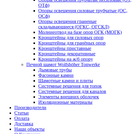
ОТф)
Опоры освещения силовые трубчатые (ОС,
ОСф)
Опоры освещения граненые
складывающиеся (ОГКС, ОГСКЛ)
Молниеотвод на базе опор ОГК (МОГК)
Кронштейны для силовых опор
Кронштейны для гранёных опор
Кронштейны приставные
Кронштейны декоративные
Кронштейны на ж/б опору
Печной шамот Wolfshöher Tonwerke
Дымовые трубы
Фасонные камни
Шамотные камни и плиты
Системные решения для топок
Системные решения для каналов
Элементы внешних оболочек
Изоляционные материалы
Производители
Статьи
Оплата
Доставка
Наши объекты