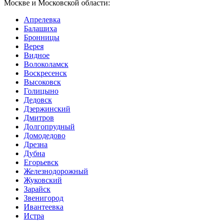
Москве и Московской области:
Апрелевка
Балашиха
Бронницы
Верея
Видное
Волоколамск
Воскресенск
Высоковск
Голицыно
Дедовск
Дзержинский
Дмитров
Долгопрудный
Домодедово
Дрезна
Дубна
Егорьевск
Железнодорожный
Жуковский
Зарайск
Звенигород
Ивантеевка
Истра