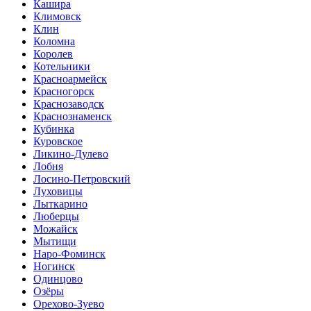
Кашира
Климовск
Клин
Коломна
Королев
Котельники
Красноармейск
Красногорск
Краснозаводск
Краснознаменск
Кубинка
Куровское
Ликино-Дулево
Лобня
Лосино-Петровский
Луховицы
Лыткарино
Люберцы
Можайск
Мытищи
Наро-Фоминск
Ногинск
Одинцово
Озёры
Орехово-Зуево