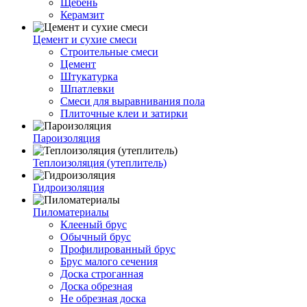
Щебень
Керамзит
Цемент и сухие смеси
Строительные смеси
Цемент
Штукатурка
Шпатлевки
Смеси для выравнивания пола
Плиточные клеи и затирки
Пароизоляция
Теплоизоляция (утеплитель)
Гидроизоляция
Пиломатериалы
Клееный брус
Обычный брус
Профилированный брус
Брус малого сечения
Доска строганная
Доска обрезная
Не обрезная доска