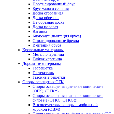
Профилированный брус
Брус малого сечения
Доска строганная
Доска обрезная
Не обрезная доска
Доска половая
Вагонка
Блок-хаус (имитация бруса)
Оцилиндрованные бревна
Имитация бруса
Кровельные материалы
Металлочерепица
Гибкая черепица
Дорожные материалы
Георешетка
Геотекстиль
Газонные решетки
Опоры освещения ОГК
Опоры освещения граненые конические
(ОГК), (ОГКф)
Опоры освещения граненые конические
силовые (ОГКС, ОГКСф)
Высокомачтовые опоры с мобильной
короной (ОВМ)
Опоры освещения трубчатые несиловые (ОТ,