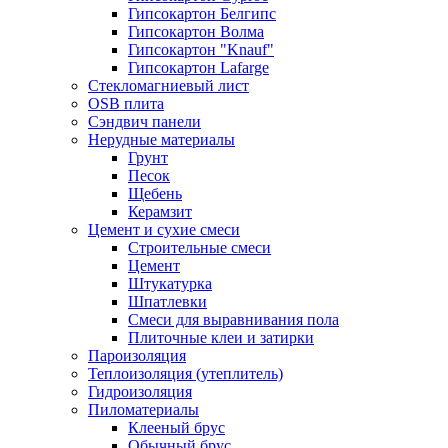
Гипсокартон Белгипс
Гипсокартон Волма
Гипсокартон "Knauf"
Гипсокартон Lafarge
Стекломагниевый лист
OSB плита
Сэндвич панели
Нерудные материалы
Грунт
Песок
Щебень
Керамзит
Цемент и сухие смеси
Строительные смеси
Цемент
Штукатурка
Шпатлевки
Смеси для выравнивания пола
Плиточные клеи и затирки
Пароизоляция
Теплоизоляция (утеплитель)
Гидроизоляция
Пиломатериалы
Клееный брус
Обычный брус