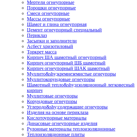
Мертели огнеупорные
Порошки огнеупорные
Смеси огнеупорные
Массы огнеупорные
Шамот и глина огнеупорная
Цемент огнеупорный специальный
Периклаз
Засыпки и заполнители
Асбест хризотиловый
Торкрет масса
Кирпич ША шамотный огнеупорный
Кирпич огнеупорный ШБ шамотный
Кирпич огнеупорный ШАК шамотный
Муллито&shy;­кремнеземистые огнеупоры
Муллито­корундовые огнеупоры
Шамотный тепло&shy;изоляционный легковесный
кирпич
Муллитовые огнеупоры
Корундовые огнеупоры
Углеродо&shy;содержащие огнеупоры
Изделия на основе периклаза
Кислотоупорные материалы
Динасовые огнеупорные изделия
Рулонные материалы теплоизоляционные
Тепло­изоляционные плиты