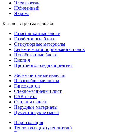
Электроугли
Юбилейный
Яхрома
Каталог стройматериалов
Газосиликатные блоки
Газобетонные блоки
Огнеупорные материалы
Керамический поризованный блок
Пенобетонные блоки
Кирпич
Противогололедный реагент
Железобетонные изделия
Пазогребневые плиты
Гипсокартон
Стекломагниевый лист
OSB плита
Сэндвич панели
Нерудные материалы
Цемент и сухие смеси
Пароизоляция
Теплоизоляция (утеплитель)