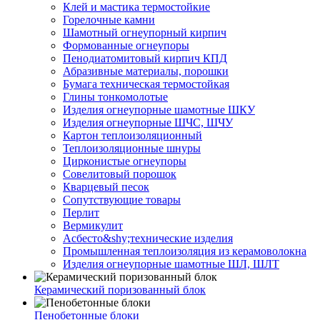
Клей и мастика термостойкие
Горелочные камни
Шамотный огнеупорный кирпич
Формованные огнеупоры
Пенодиатомитовый кирпич КПД
Абразивные материалы, порошки
Бумага техническая термостойкая
Глины тонкомолотые
Изделия огнеупорные шамотные ШКУ
Изделия огнеупорные ШЧС, ШЧУ
Картон теплоизоляционный
Теплоизоляционные шнуры
Цирконистые огнеупоры
Совелитовый порошок
Кварцевый песок
Сопутствующие товары
Перлит
Вермикулит
Асбесто&shy;технические изделия
Промышленная теплоизоляция из керамоволокна
Изделия огнеупорные шамотные ШЛ, ШЛТ
Керамический поризованный блок
Пенобетонные блоки