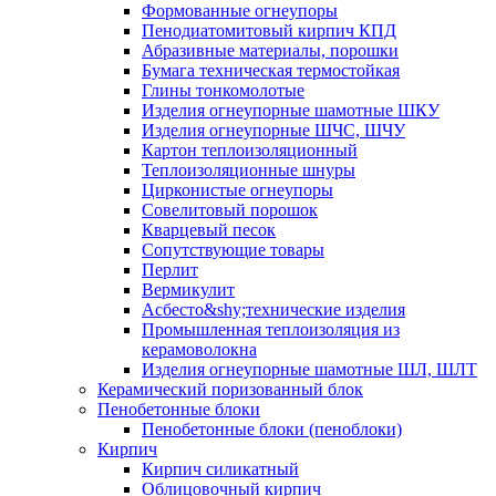
Формованные огнеупоры
Пенодиатомитовый кирпич КПД
Абразивные материалы, порошки
Бумага техническая термостойкая
Глины тонкомолотые
Изделия огнеупорные шамотные ШКУ
Изделия огнеупорные ШЧС, ШЧУ
Картон теплоизоляционный
Теплоизоляционные шнуры
Цирконистые огнеупоры
Совелитовый порошок
Кварцевый песок
Сопутствующие товары
Перлит
Вермикулит
Асбесто&shy;технические изделия
Промышленная теплоизоляция из
керамоволокна
Изделия огнеупорные шамотные ШЛ, ШЛТ
Керамический поризованный блок
Пенобетонные блоки
Пенобетонные блоки (пеноблоки)
Кирпич
Кирпич силикатный
Облицовочный кирпич