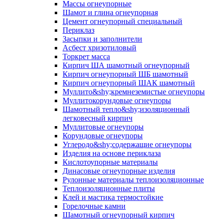
Массы огнеупорные
Шамот и глина огнеупорная
Цемент огнеупорный специальный
Периклаз
Засыпки и заполнители
Асбест хризотиловый
Торкрет масса
Кирпич ША шамотный огнеупорный
Кирпич огнеупорный ШБ шамотный
Кирпич огнеупорный ШАК шамотный
Муллито&shy;­кремнеземистые огнеупоры
Муллито­корундовые огнеупоры
Шамотный тепло&shy;изоляционный
легковесный кирпич
Муллитовые огнеупоры
Корундовые огнеупоры
Углеродо&shy;содержащие огнеупоры
Изделия на основе периклаза
Кислотоупорные материалы
Динасовые огнеупорные изделия
Рулонные материалы теплоизоляционные
Тепло­изоляционные плиты
Клей и мастика термостойкие
Горелочные камни
Шамотный огнеупорный кирпич