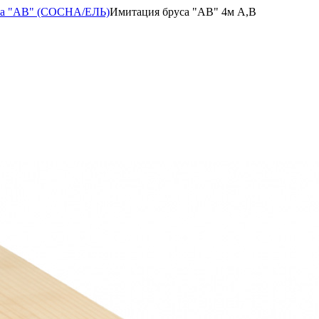
са "АВ" (СОСНА/ЕЛЬ)
Имитация бруса "АВ" 4м А,В