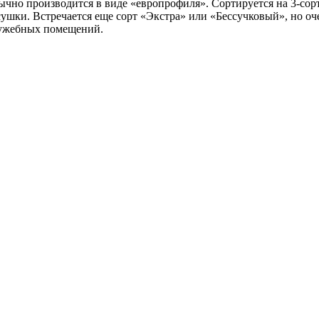
о производится в виде «европрофиля». Сортируется на 3-сорта:
ки. Встречается еще сорт «Экстра» или «Бессучковый», но оче
лужебных помещений.