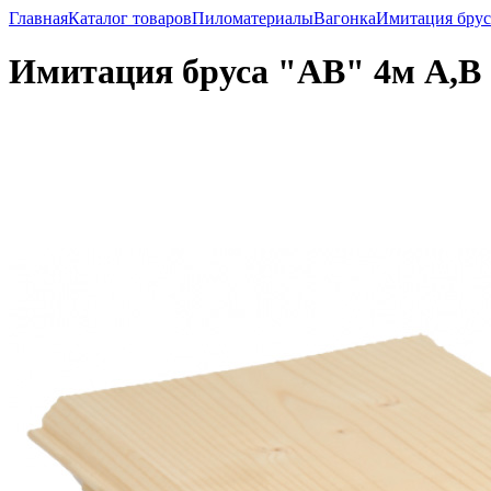
Главная
Каталог товаров
Пиломатериалы
Вагонка
Имитация бру
Имитация бруса "АВ" 4м А,В