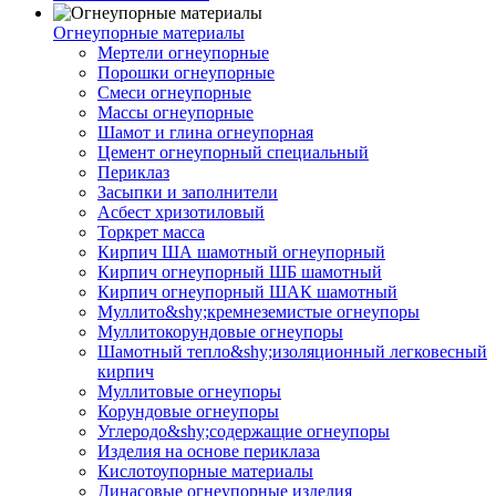
Огнеупорные материалы
Мертели огнеупорные
Порошки огнеупорные
Смеси огнеупорные
Массы огнеупорные
Шамот и глина огнеупорная
Цемент огнеупорный специальный
Периклаз
Засыпки и заполнители
Асбест хризотиловый
Торкрет масса
Кирпич ША шамотный огнеупорный
Кирпич огнеупорный ШБ шамотный
Кирпич огнеупорный ШАК шамотный
Муллито&shy;­кремнеземистые огнеупоры
Муллито­корундовые огнеупоры
Шамотный тепло&shy;изоляционный легковесный
кирпич
Муллитовые огнеупоры
Корундовые огнеупоры
Углеродо&shy;содержащие огнеупоры
Изделия на основе периклаза
Кислотоупорные материалы
Динасовые огнеупорные изделия