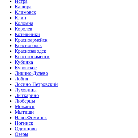
Истра
Кашира
Климовск
Клин
Коломна
Королев
Котельники
Красноармейск
Красногорск
Краснозаводск
Краснознаменск
Кубинка
Куровское
Ликино-Дулево
Лобня
Лосино-Петровский
Луховицы
Лыткарино
Люберцы
Можайск
Мытищи
Наро-Фоминск
Ногинск
Одинцово
Озёры