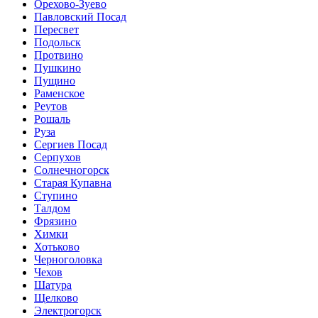
Орехово-Зуево
Павловский Посад
Пересвет
Подольск
Протвино
Пушкино
Пущино
Раменское
Реутов
Рошаль
Руза
Сергиев Посад
Серпухов
Солнечногорск
Старая Купавна
Ступино
Талдом
Фрязино
Химки
Хотьково
Черноголовка
Чехов
Шатура
Щелково
Электрогорск