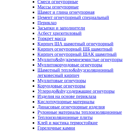
Смеси огнеупорные
Массы огнеупорные
Шамот и глина огнеупорная
Цемент огнеупорный специальный
Периклаз
Засыпки и заполнители
Асбест хризотиловый
Торкрет масса
Кирпич ША шамотный огнеупорный
Кирпич огнеупорный ШБ шамотный
Кирпич огнеупорный ШАК шамотный
Муллито&shy;­кремнеземистые огнеупоры
Муллито­корундовые огнеупоры
Шамотный тепло&shy;изоляционный
легковесный кирпич
Муллитовые огнеупоры
Корундовые огнеупоры
Углеродо&shy;содержащие огнеупоры
Изделия на основе периклаза
Кислотоупорные материалы
Динасовые огнеупорные изделия
Рулонные материалы теплоизоляционные
Тепло­изоляционные плиты
Клей и мастика термостойкие
Горелочные камни