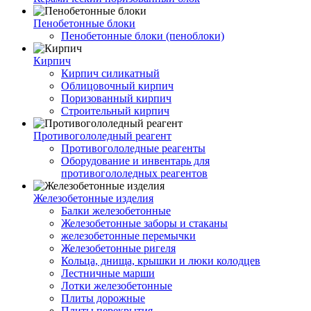
Пенобетонные блоки
Пенобетонные блоки (пеноблоки)
Кирпич
Кирпич силикатный
Облицовочный кирпич
Поризованный кирпич
Строительный кирпич
Противогололедный реагент
Противогололедные реагенты
Оборудование и инвентарь для
противогололедных реагентов
Железобетонные изделия
Балки железобетонные
Железобетонные заборы и стаканы
железобетонные перемычки
Железобетонные ригеля
Кольца, днища, крышки и люки колодцев
Лестничные марши
Лотки железобетонные
Плиты дорожные
Плиты перекрытия