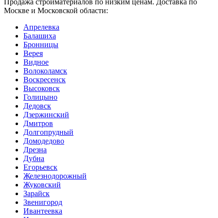
Продажа стройматериалов по низким ценам. Доставка по
Москве и Московской области:
Апрелевка
Балашиха
Бронницы
Верея
Видное
Волоколамск
Воскресенск
Высоковск
Голицыно
Дедовск
Дзержинский
Дмитров
Долгопрудный
Домодедово
Дрезна
Дубна
Егорьевск
Железнодорожный
Жуковский
Зарайск
Звенигород
Ивантеевка