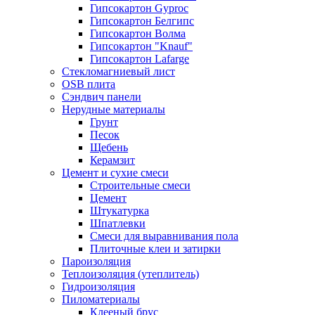
Гипсокартон Gyproc
Гипсокартон Белгипс
Гипсокартон Волма
Гипсокартон "Knauf"
Гипсокартон Lafarge
Стекломагниевый лист
OSB плита
Сэндвич панели
Нерудные материалы
Грунт
Песок
Щебень
Керамзит
Цемент и сухие смеси
Строительные смеси
Цемент
Штукатурка
Шпатлевки
Смеси для выравнивания пола
Плиточные клеи и затирки
Пароизоляция
Теплоизоляция (утеплитель)
Гидроизоляция
Пиломатериалы
Клееный брус