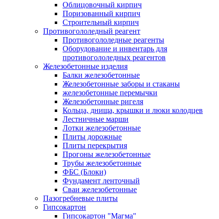
Облицовочный кирпич
Поризованный кирпич
Строительный кирпич
Противогололедный реагент
Противогололедные реагенты
Оборудование и инвентарь для
противогололедных реагентов
Железобетонные изделия
Балки железобетонные
Железобетонные заборы и стаканы
железобетонные перемычки
Железобетонные ригеля
Кольца, днища, крышки и люки колодцев
Лестничные марши
Лотки железобетонные
Плиты дорожные
Плиты перекрытия
Прогоны железобетонные
Трубы железобетонные
ФБС (Блоки)
Фундамент ленточный
Сваи железобетонные
Пазогребневые плиты
Гипсокартон
Гипсокартон "Магма"