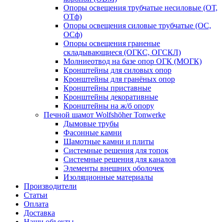
Опоры освещения трубчатые несиловые (ОТ,
ОТф)
Опоры освещения силовые трубчатые (ОС,
ОСф)
Опоры освещения граненые
складывающиеся (ОГКС, ОГСКЛ)
Молниеотвод на базе опор ОГК (МОГК)
Кронштейны для силовых опор
Кронштейны для гранёных опор
Кронштейны приставные
Кронштейны декоративные
Кронштейны на ж/б опору
Печной шамот Wolfshöher Tonwerke
Дымовые трубы
Фасонные камни
Шамотные камни и плиты
Системные решения для топок
Системные решения для каналов
Элементы внешних оболочек
Изоляционные материалы
Производители
Статьи
Оплата
Доставка
Наши объекты