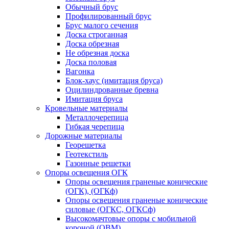
Обычный брус
Профилированный брус
Брус малого сечения
Доска строганная
Доска обрезная
Не обрезная доска
Доска половая
Вагонка
Блок-хаус (имитация бруса)
Оцилиндрованные бревна
Имитация бруса
Кровельные материалы
Металлочерепица
Гибкая черепица
Дорожные материалы
Георешетка
Геотекстиль
Газонные решетки
Опоры освещения ОГК
Опоры освещения граненые конические
(ОГК), (ОГКф)
Опоры освещения граненые конические
силовые (ОГКС, ОГКСф)
Высокомачтовые опоры с мобильной
короной (ОВМ)