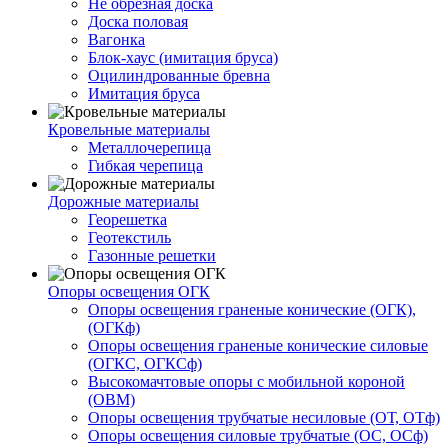
Не обрезная доска
Доска половая
Вагонка
Блок-хаус (имитация бруса)
Оцилиндрованные бревна
Имитация бруса
Кровельные материалы
Металлочерепица
Гибкая черепица
Дорожные материалы
Георешетка
Геотекстиль
Газонные решетки
Опоры освещения ОГК
Опоры освещения граненые конические (ОГК),
(ОГКф)
Опоры освещения граненые конические силовые
(ОГКС, ОГКСф)
Высокомачтовые опоры с мобильной короной
(ОВМ)
Опоры освещения трубчатые несиловые (ОТ, ОТф)
Опоры освещения силовые трубчатые (ОС, ОСф)