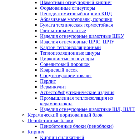
Шамотный огнеупорный кирпич
Формованные огнеупоры
Пенодиатомитовый кирпич КПД
Абразивные материалы, порошки
Бумага техническая термостойкая
Глины тонкомолотые
Изделия огнеупорные шамотные ШКУ
Изделия огнеупорные ШЧС, ШЧУ
Картон теплоизоляционный
Теплоизоляционные шнуры
Цирконистые огнеупоры
Совелитовый порошок
Кварцевый песок
Сопутствующие товары
Перлит
Вермикулит
Асбесто&shy;технические изделия
Промышленная теплоизоляция из
керамоволокна
Изделия огнеупорные шамотные ШЛ, ШЛТ
Керамический поризованный блок
Пенобетонные блоки
Пенобетонные блоки (пеноблоки)
Кирпич
Кирпич силикатный