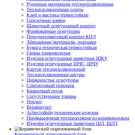
Рулонные материалы теплоизоляционные
Тепло­изоляционные плиты
Клей и мастика термостойкие
Горелочные камни
Шамотный огнеупорный кирпич
Формованные огнеупоры
Пенодиатомитовый кирпич КПД
Абразивные материалы, порошки
Бумага техническая термостойкая
Глины тонкомолотые
Изделия огнеупорные шамотные ШКУ
Изделия огнеупорные ШЧС, ШЧУ
Картон теплоизоляционный
Теплоизоляционные шнуры
Цирконистые огнеупоры
Совелитовый порошок
Кварцевый песок
Сопутствующие товары
Перлит
Вермикулит
Асбесто&shy;технические изделия
Промышленная теплоизоляция из керамоволокна
Изделия огнеупорные шамотные ШЛ, ШЛТ
Керамический поризованный блок