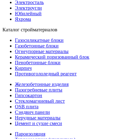
Электросталь
Электроугли
Юбилейный
Яхрома
Каталог стройматериалов
Газосиликатные блоки
Газобетонные блоки
Огнеупорные материалы
Керамический поризованный блок
Пенобетонные блоки
Кирпич
Противогололедный реагент
Железобетонные изделия
Пазогребневые плиты
Гипсокартон
Стекломагниевый лист
OSB плита
Сэндвич панели
Нерудные материалы
Цемент и сухие смеси
Пароизоляция