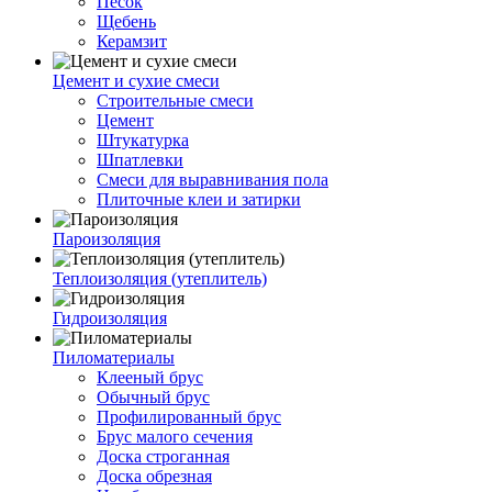
Песок
Щебень
Керамзит
Цемент и сухие смеси
Строительные смеси
Цемент
Штукатурка
Шпатлевки
Смеси для выравнивания пола
Плиточные клеи и затирки
Пароизоляция
Теплоизоляция (утеплитель)
Гидроизоляция
Пиломатериалы
Клееный брус
Обычный брус
Профилированный брус
Брус малого сечения
Доска строганная
Доска обрезная