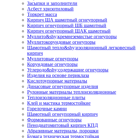
Засыпки и заполнители
Асбест хризотиловый
Торкрет масса
Кирпич ША шамотный огнеупорный
Кирпич огнеупорный ШБ шамотный
Кирпич огнеупорный ШАК шамотный
Муллито&shy;­кремнеземистые огнеупоры
Муллито­корундовые огнеупоры
Шамотный тепло&shy;изоляционный легковесный
кирпич
Муллитовые огнеупоры
Корундовые огнеупоры
Углеродо&shy;содержащие огнеупоры
Изделия на основе периклаза
Кислотоупорные материалы
Динасовые огнеупорные изделия
Рулонные материалы теплоизоляционные
Тепло­изоляционные плиты
Клей и мастика термостойкие
Горелочные камни
Шамотный огнеупорный кирпич
Формованные огнеупоры
Пенодиатомитовый кирпич КПД
Абразивные материалы, порошки
Бумага техническая термостойкая