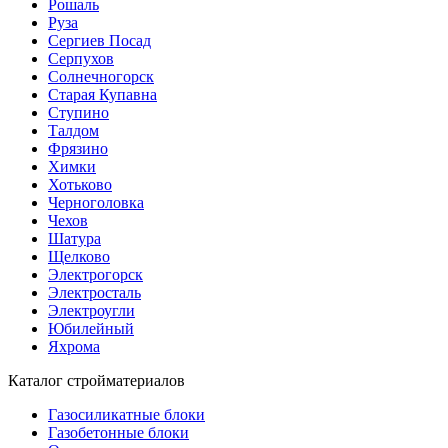
Рошаль
Руза
Сергиев Посад
Серпухов
Солнечногорск
Старая Купавна
Ступино
Талдом
Фрязино
Химки
Хотьково
Черноголовка
Чехов
Шатура
Щелково
Электрогорск
Электросталь
Электроугли
Юбилейный
Яхрома
Каталог стройматериалов
Газосиликатные блоки
Газобетонные блоки