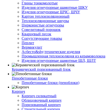
Глины тонкомолотые
Изделия огнеупорные шамотные ШКУ
Изделия огнеупорные ШЧС, ШЧУ
Картон теплоизоляционный
Теплоизоляционные шнуры
Цирконистые огнеупоры
Совелитовый порошок
Кварцевый песок
Сопутствующие товары
Перлит
Вермикулит
Асбесто&shy;технические изделия
Промышленная теплоизоляция из керамоволокна
Изделия огнеупорные шамотные ШЛ, ШЛТ
Керамический поризованный блок
Пенобетонные блоки
Пенобетонные блоки (пеноблоки)
Кирпич
Кирпич силикатный
Облицовочный кирпич
Поризованный кирпич
Строительный кирпич