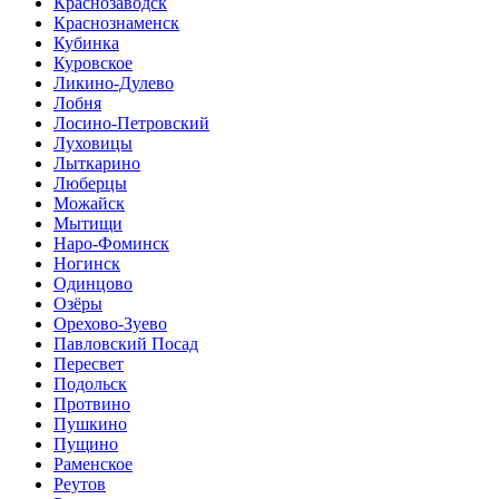
Краснозаводск
Краснознаменск
Кубинка
Куровское
Ликино-Дулево
Лобня
Лосино-Петровский
Луховицы
Лыткарино
Люберцы
Можайск
Мытищи
Наро-Фоминск
Ногинск
Одинцово
Озёры
Орехово-Зуево
Павловский Посад
Пересвет
Подольск
Протвино
Пушкино
Пущино
Раменское
Реутов