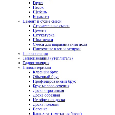
Грунт
Песок
Щебень
Керамзит
Цемент и сухие смеси
Строительные смеси
Цемент
Штукатурка
Шпатлевки
Смеси для выравнивания пола
Плиточные клеи и затирки
Пароизоляция
Теплоизоляция (утеплитель)
Гидроизоляция
Пиломатериалы
Клееный брус
Обычный брус
Профилированный брус
Брус малого сечения
Доска строганная
Доска обрезная
Не обрезная доска
Доска половая
Вагонка
Блок-хаус (имитация бруса)