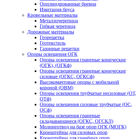
Оцилиндрованные бревна
Имитация бруса
Кровельные материалы
Металлочерепица
Гибкая черепица
Дорожные материалы
Георешетка
Геотекстиль
Газонные решетки
Опоры освещения ОГК
Опоры освещения граненые конические
(ОГК), (ОГКф)
Опоры освещения граненые конические
силовые (ОГКС, ОГКСф)
Высокомачтовые опоры с мобильной
короной (ОВМ)
Опоры освещения трубчатые несиловые (ОТ,
ОТф)
Опоры освещения силовые трубчатые (ОС,
ОСф)
Опоры освещения граненые
складывающиеся (ОГКС, ОГСКЛ)
Молниеотвод на базе опор ОГК (МОГК)
Кронштейны для силовых опор
Кронштейны для гранёных опор