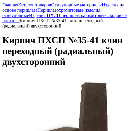
Главная
Каталог товаров
Огнеупорные материалы
Изделия на
основе периклаза
Периклазохромитовые изделия
огнеупорные
Изделия ПХСП периклазохромитовые сводовые
плотные
Кирпич ПХСП №35-41 клин переходный
(радиальный) двухсторонний
Кирпич ПХСП №35-41 клин
переходный (радиальный)
двухсторонний