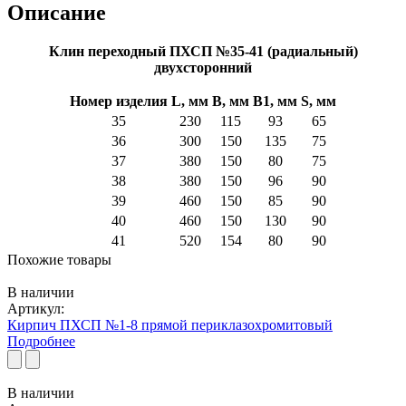
Описание
Клин переходный ПХСП №35-41 (радиальный)
двухсторонний
Номер изделия
L, мм
B
, мм
B
1
, мм
S, мм
35
230
115
93
65
36
300
150
135
75
37
380
150
80
75
38
380
150
96
90
39
460
150
85
90
40
460
150
130
90
41
520
154
80
90
Похожие товары
В наличии
Артикул:
Кирпич ПХСП №1-8 прямой периклазохромитовый
Подробнее
В наличии