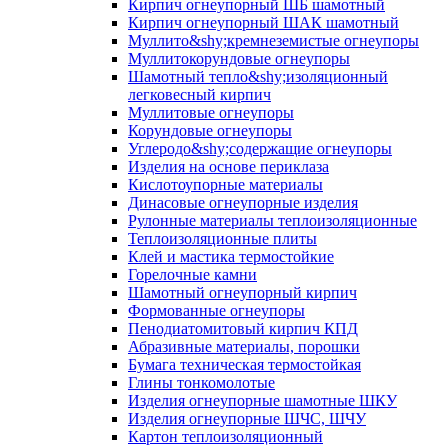
Кирпич огнеупорный ШБ шамотный
Кирпич огнеупорный ШАК шамотный
Муллито&shy;­кремнеземистые огнеупоры
Муллито­корундовые огнеупоры
Шамотный тепло&shy;изоляционный
легковесный кирпич
Муллитовые огнеупоры
Корундовые огнеупоры
Углеродо&shy;содержащие огнеупоры
Изделия на основе периклаза
Кислотоупорные материалы
Динасовые огнеупорные изделия
Рулонные материалы теплоизоляционные
Тепло­изоляционные плиты
Клей и мастика термостойкие
Горелочные камни
Шамотный огнеупорный кирпич
Формованные огнеупоры
Пенодиатомитовый кирпич КПД
Абразивные материалы, порошки
Бумага техническая термостойкая
Глины тонкомолотые
Изделия огнеупорные шамотные ШКУ
Изделия огнеупорные ШЧС, ШЧУ
Картон теплоизоляционный