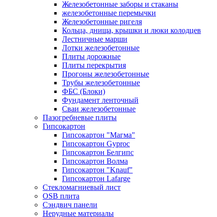
Железобетонные заборы и стаканы
железобетонные перемычки
Железобетонные ригеля
Кольца, днища, крышки и люки колодцев
Лестничные марши
Лотки железобетонные
Плиты дорожные
Плиты перекрытия
Прогоны железобетонные
Трубы железобетонные
ФБС (Блоки)
Фундамент ленточный
Сваи железобетонные
Пазогребневые плиты
Гипсокартон
Гипсокартон "Магма"
Гипсокартон Gyproc
Гипсокартон Белгипс
Гипсокартон Волма
Гипсокартон "Knauf"
Гипсокартон Lafarge
Стекломагниевый лист
OSB плита
Сэндвич панели
Нерудные материалы