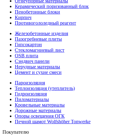
Огнеупорные материалы
Керамический поризованный блок
Пенобетонные блоки
Кирпич
Противогололедный реагент
Железобетонные изделия
Пазогребневые плиты
Гипсокартон
Стекломагниевый лист
OSB плита
Сэндвич панели
Нерудные материалы
Цемент и сухие смеси
Пароизоляция
Теплоизоляция (утеплитель)
Гидроизоляция
Пиломатериалы
Кровельные материалы
Дорожные материалы
Опоры освещения ОГК
Печной шамот Wolfshöher Tonwerke
Покупателю