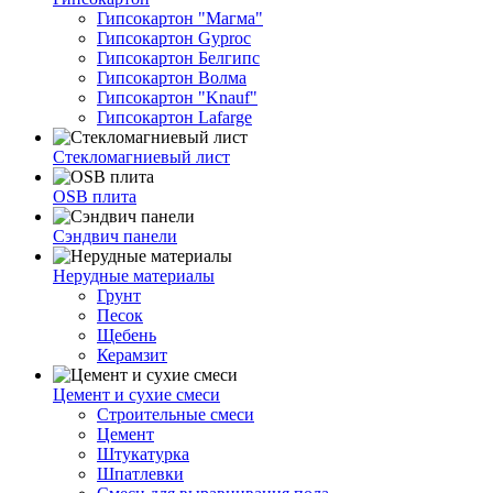
Гипсокартон "Магма"
Гипсокартон Gyproc
Гипсокартон Белгипс
Гипсокартон Волма
Гипсокартон "Knauf"
Гипсокартон Lafarge
Стекломагниевый лист
OSB плита
Сэндвич панели
Нерудные материалы
Грунт
Песок
Щебень
Керамзит
Цемент и сухие смеси
Строительные смеси
Цемент
Штукатурка
Шпатлевки