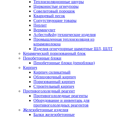
Теплоизоляционные шнуры
Цирконистые огнеупоры
Совелитовый порошок
Кварцевый песок
Сопутствующие товары
Перлит
Вермикулит
Асбесто&shy;технические изделия
Промышленная теплоизоляция из
керамоволокна
Изделия огнеупорные шамотные ШЛ, ШЛТ
Керамический поризованный блок
Пенобетонные блоки
Пенобетонные блоки (пеноблоки)
Кирпич
Кирпич силикатный
Облицовочный кирпич
Поризованный кирпич
Строительный кирпич
Противогололедный реагент
Противогололедные реагенты
Оборудование и инвентарь для
противогололедных реагентов
Железобетонные изделия
Балки железобетонные