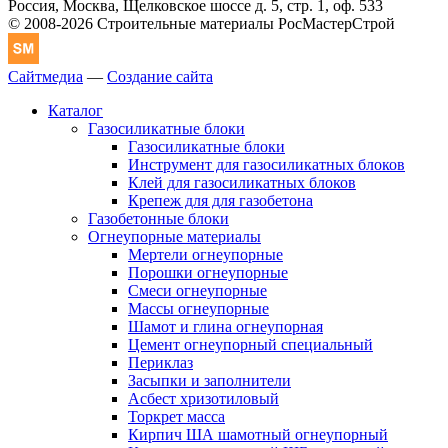
Россия, Москва, Щелковское шоссе д. 5, стр. 1, оф. 533
© 2008-2026 Строительные материалы РосМастерСтрой
Сайтмедиа
—
Создание сайта
Каталог
Газосиликатные блоки
Газосиликатные блоки
Инструмент для газосиликатных блоков
Клей для газосиликатных блоков
Крепеж для для газобетона
Газобетонные блоки
Огнеупорные материалы
Мертели огнеупорные
Порошки огнеупорные
Смеси огнеупорные
Массы огнеупорные
Шамот и глина огнеупорная
Цемент огнеупорный специальный
Периклаз
Засыпки и заполнители
Асбест хризотиловый
Торкрет масса
Кирпич ША шамотный огнеупорный