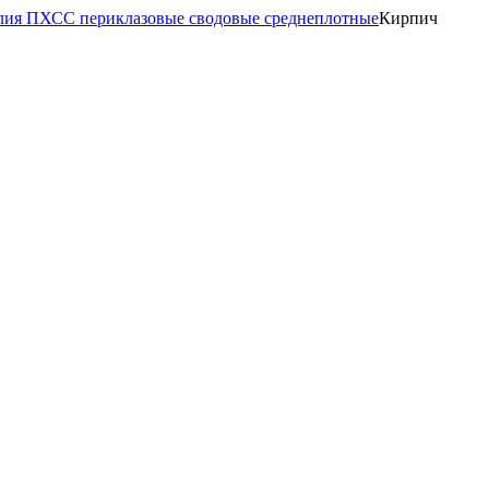
лия ПХСС периклазовые сводовые среднеплотные
Кирпич