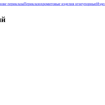
нове периклаза
Периклазохромитовые изделия огнеупорные
Изде
ый