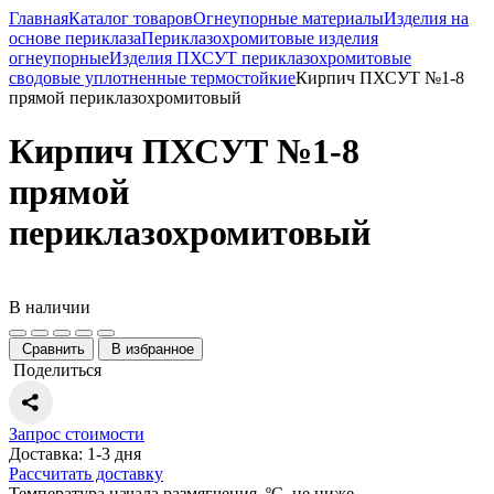
Главная
Каталог товаров
Огнеупорные материалы
Изделия на
основе периклаза
Периклазохромитовые изделия
огнеупорные
Изделия ПХСУТ периклазохромитовые
сводовые уплотненные термостойкие
Кирпич ПХСУТ №1-8
прямой периклазохромитовый
Кирпич ПХСУТ №1-8
прямой
периклазохромитовый
В наличии
Сравнить
В избранное
Поделиться
Запрос стоимости
Доставка: 1-3 дня
Рассчитать доставку
Температура начала размягчения, ºС, не ниже