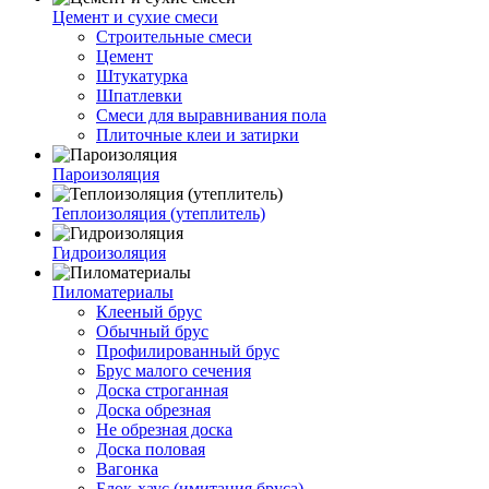
Цемент и сухие смеси
Строительные смеси
Цемент
Штукатурка
Шпатлевки
Смеси для выравнивания пола
Плиточные клеи и затирки
Пароизоляция
Теплоизоляция (утеплитель)
Гидроизоляция
Пиломатериалы
Клееный брус
Обычный брус
Профилированный брус
Брус малого сечения
Доска строганная
Доска обрезная
Не обрезная доска
Доска половая
Вагонка
Блок-хаус (имитация бруса)