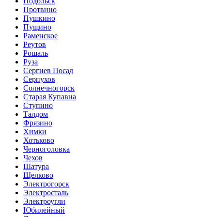
Подольск
Протвино
Пушкино
Пущино
Раменское
Реутов
Рошаль
Руза
Сергиев Посад
Серпухов
Солнечногорск
Старая Купавна
Ступино
Талдом
Фрязино
Химки
Хотьково
Черноголовка
Чехов
Шатура
Щелково
Электрогорск
Электросталь
Электроугли
Юбилейный