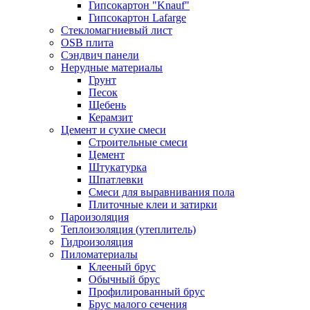
Гипсокартон "Knauf"
Гипсокартон Lafarge
Стекломагниевый лист
OSB плита
Сэндвич панели
Нерудные материалы
Грунт
Песок
Щебень
Керамзит
Цемент и сухие смеси
Строительные смеси
Цемент
Штукатурка
Шпатлевки
Смеси для выравнивания пола
Плиточные клеи и затирки
Пароизоляция
Теплоизоляция (утеплитель)
Гидроизоляция
Пиломатериалы
Клееный брус
Обычный брус
Профилированный брус
Брус малого сечения