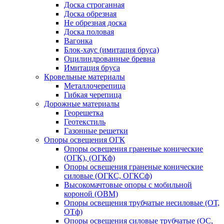
Доска строганная
Доска обрезная
Не обрезная доска
Доска половая
Вагонка
Блок-хаус (имитация бруса)
Оцилиндрованные бревна
Имитация бруса
Кровельные материалы
Металлочерепица
Гибкая черепица
Дорожные материалы
Георешетка
Геотекстиль
Газонные решетки
Опоры освещения ОГК
Опоры освещения граненые конические
(ОГК), (ОГКф)
Опоры освещения граненые конические
силовые (ОГКС, ОГКСф)
Высокомачтовые опоры с мобильной
короной (ОВМ)
Опоры освещения трубчатые несиловые (ОТ,
ОТф)
Опоры освещения силовые трубчатые (ОС,