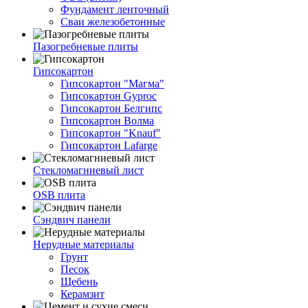
Фундамент ленточный
Сваи железобетонные
Пазогребневые плиты
Гипсокартон
Гипсокартон "Магма"
Гипсокартон Gyproc
Гипсокартон Белгипс
Гипсокартон Волма
Гипсокартон "Knauf"
Гипсокартон Lafarge
Стекломагниевый лист
OSB плита
Сэндвич панели
Нерудные материалы
Грунт
Песок
Щебень
Керамзит