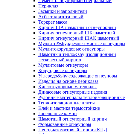
Цемент огнеупорный специальный
Периклаз
Засыпки и заполнители
Асбест хризотиловый
Торкрет масса
Кирпич ША шамотный огнеупорный
Кирпич огнеупорный ШБ шамотный
Кирпич огнеупорный ШАК шамотный
Муллито&shy;­кремнеземистые огнеупоры
Муллито­корундовые огнеупоры
Шамотный тепло&shy;изоляционный
легковесный кирпич
Муллитовые огнеупоры
Корундовые огнеупоры
Углеродо&shy;содержащие огнеупоры
Изделия на основе периклаза
Кислотоупорные материалы
Динасовые огнеупорные изделия
Рулонные материалы теплоизоляционные
Тепло­изоляционные плиты
Клей и мастика термостойкие
Горелочные камни
Шамотный огнеупорный кирпич
Формованные огнеупоры
Пенодиатомитовый кирпич КПД