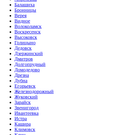
Балашиха
Бронницы
Верея
Видное
Волоколамск
Воскресенск
Высоковск
Голицыно
Дедовск
Дзержинский
Дмитров
Долгопрудный
Домодедово
Дрезна
Дубна
Егорьевск
Железнодорожный
Жуковский
Зарайск
Звенигород
Ивантеевка
Истра
Кашира
Климовск
Клин