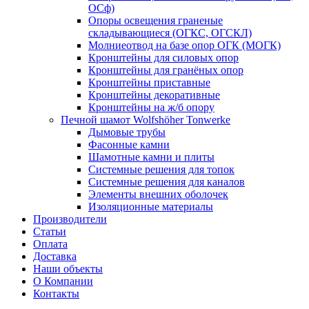
ОСф)
Опоры освещения граненые
складывающиеся (ОГКС, ОГСКЛ)
Молниеотвод на базе опор ОГК (МОГК)
Кронштейны для силовых опор
Кронштейны для гранёных опор
Кронштейны приставные
Кронштейны декоративные
Кронштейны на ж/б опору
Печной шамот Wolfshöher Tonwerke
Дымовые трубы
Фасонные камни
Шамотные камни и плиты
Системные решения для топок
Системные решения для каналов
Элементы внешних оболочек
Изоляционные материалы
Производители
Статьи
Оплата
Доставка
Наши объекты
О Компании
Контакты