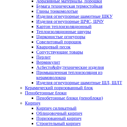
Абразивные материалы, порошки
Бумага техническая термостойкая
Глины тонкомолотые
Изделия огнеупорные шамотные ШКУ
Изделия огнеупорные ШЧС, ШЧУ
Картон теплоизоляционный
Теплоизоляционные шнуры
Цирконистые огнеупоры
Совелитовый порошок
Кварцевый песок
Сопутствующие товары
Перлит
Вермикулит
Асбесто&shy;технические изделия
Промышленная теплоизоляция из
керамоволокна
Изделия огнеупорные шамотные ШЛ, ШЛТ
Керамический поризованный блок
Пенобетонные блоки
Пенобетонные блоки (пеноблоки)
Кирпич
Кирпич силикатный
Облицовочный кирпич
Поризованный кирпич
Строительный кирпич