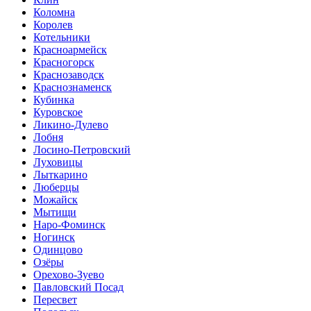
Коломна
Королев
Котельники
Красноармейск
Красногорск
Краснозаводск
Краснознаменск
Кубинка
Куровское
Ликино-Дулево
Лобня
Лосино-Петровский
Луховицы
Лыткарино
Люберцы
Можайск
Мытищи
Наро-Фоминск
Ногинск
Одинцово
Озёры
Орехово-Зуево
Павловский Посад
Пересвет