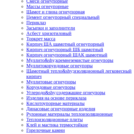
Смеси огнеупорные
Массы огнеупорные
Шамот и глина огнеупорная
Цемент огнеупорный специальный
Периклаз
Засыпки и заполнители
Асбест хризотиловый
Торкрет масса
Кирпич ША шамотный огнеупорный
Кирпич огнеупорный ШБ шамотный
Кирпич огнеупорный ШАК шамотный
Муллито&shy;­кремнеземистые огнеупоры
Муллито­корундовые огнеупоры
Шамотный тепло&shy;изоляционный легковесный
кирпич
Муллитовые огнеупоры
Корундовые огнеупоры
Углеродо&shy;содержащие огнеупоры
Изделия на основе периклаза
Кислотоупорные материалы
Динасовые огнеупорные изделия
Рулонные материалы теплоизоляционные
Тепло­изоляционные плиты
Клей и мастика термостойкие
Горелочные камни