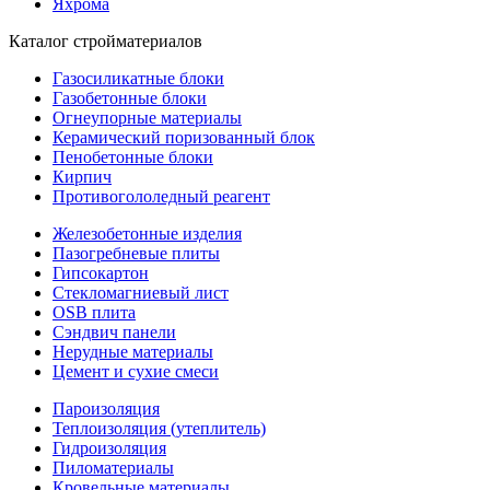
Яхрома
Каталог стройматериалов
Газосиликатные блоки
Газобетонные блоки
Огнеупорные материалы
Керамический поризованный блок
Пенобетонные блоки
Кирпич
Противогололедный реагент
Железобетонные изделия
Пазогребневые плиты
Гипсокартон
Стекломагниевый лист
OSB плита
Сэндвич панели
Нерудные материалы
Цемент и сухие смеси
Пароизоляция
Теплоизоляция (утеплитель)
Гидроизоляция
Пиломатериалы
Кровельные материалы