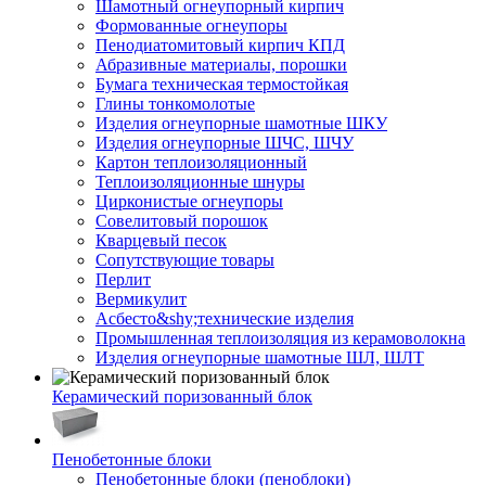
Шамотный огнеупорный кирпич
Формованные огнеупоры
Пенодиатомитовый кирпич КПД
Абразивные материалы, порошки
Бумага техническая термостойкая
Глины тонкомолотые
Изделия огнеупорные шамотные ШКУ
Изделия огнеупорные ШЧС, ШЧУ
Картон теплоизоляционный
Теплоизоляционные шнуры
Цирконистые огнеупоры
Совелитовый порошок
Кварцевый песок
Сопутствующие товары
Перлит
Вермикулит
Асбесто&shy;технические изделия
Промышленная теплоизоляция из керамоволокна
Изделия огнеупорные шамотные ШЛ, ШЛТ
Керамический поризованный блок
Пенобетонные блоки
Пенобетонные блоки (пеноблоки)