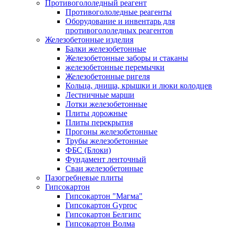
Противогололедный реагент
Противогололедные реагенты
Оборудование и инвентарь для
противогололедных реагентов
Железобетонные изделия
Балки железобетонные
Железобетонные заборы и стаканы
железобетонные перемычки
Железобетонные ригеля
Кольца, днища, крышки и люки колодцев
Лестничные марши
Лотки железобетонные
Плиты дорожные
Плиты перекрытия
Прогоны железобетонные
Трубы железобетонные
ФБС (Блоки)
Фундамент ленточный
Сваи железобетонные
Пазогребневые плиты
Гипсокартон
Гипсокартон "Магма"
Гипсокартон Gyproc
Гипсокартон Белгипс
Гипсокартон Волма