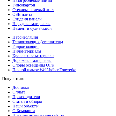
Пазогребневые плиты
Гипсокартон
Стекломагниевый лист
OSB плита
Сэндвич панели
Нерудные материалы
Цемент и сухие смеси
Пароизоляция
Теплоизоляция (утеплитель)
Гидроизоляция
Пиломатериалы
Кровельные материалы
Дорожные материалы
Опоры освещения ОГК
Печной шамот Wolfshöher Tonwerke
Покупателю
Доставка
Оплата
Производители
Статьи и обзоры
Наши объекты
О Компании
Правила пользования сайтом