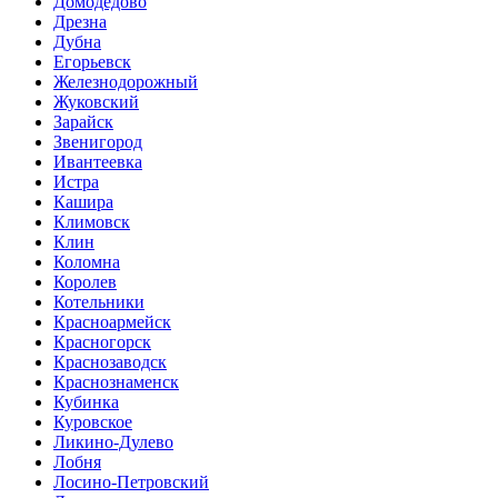
Домодедово
Дрезна
Дубна
Егорьевск
Железнодорожный
Жуковский
Зарайск
Звенигород
Ивантеевка
Истра
Кашира
Климовск
Клин
Коломна
Королев
Котельники
Красноармейск
Красногорск
Краснозаводск
Краснознаменск
Кубинка
Куровское
Ликино-Дулево
Лобня
Лосино-Петровский