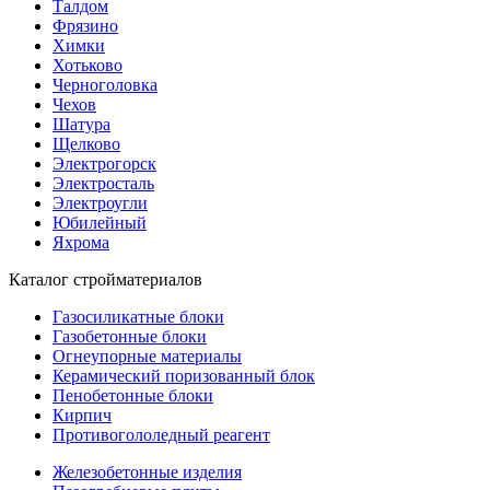
Талдом
Фрязино
Химки
Хотьково
Черноголовка
Чехов
Шатура
Щелково
Электрогорск
Электросталь
Электроугли
Юбилейный
Яхрома
Каталог стройматериалов
Газосиликатные блоки
Газобетонные блоки
Огнеупорные материалы
Керамический поризованный блок
Пенобетонные блоки
Кирпич
Противогололедный реагент
Железобетонные изделия