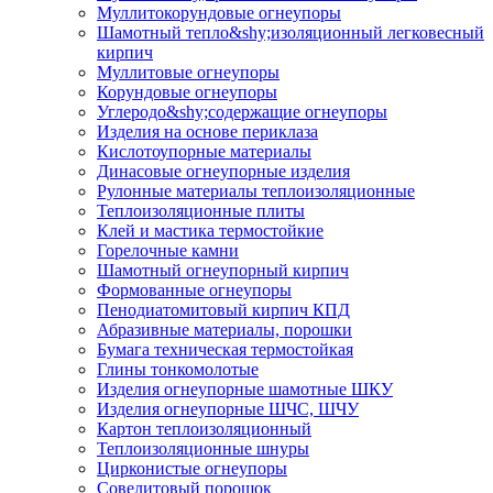
Муллито­корундовые огнеупоры
Шамотный тепло&shy;изоляционный легковесный
кирпич
Муллитовые огнеупоры
Корундовые огнеупоры
Углеродо&shy;содержащие огнеупоры
Изделия на основе периклаза
Кислотоупорные материалы
Динасовые огнеупорные изделия
Рулонные материалы теплоизоляционные
Тепло­изоляционные плиты
Клей и мастика термостойкие
Горелочные камни
Шамотный огнеупорный кирпич
Формованные огнеупоры
Пенодиатомитовый кирпич КПД
Абразивные материалы, порошки
Бумага техническая термостойкая
Глины тонкомолотые
Изделия огнеупорные шамотные ШКУ
Изделия огнеупорные ШЧС, ШЧУ
Картон теплоизоляционный
Теплоизоляционные шнуры
Цирконистые огнеупоры
Совелитовый порошок