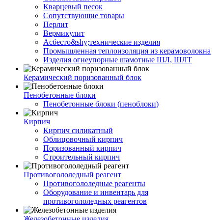
Кварцевый песок
Сопутствующие товары
Перлит
Вермикулит
Асбесто&shy;технические изделия
Промышленная теплоизоляция из керамоволокна
Изделия огнеупорные шамотные ШЛ, ШЛТ
Керамический поризованный блок
Пенобетонные блоки
Пенобетонные блоки (пеноблоки)
Кирпич
Кирпич силикатный
Облицовочный кирпич
Поризованный кирпич
Строительный кирпич
Противогололедный реагент
Противогололедные реагенты
Оборудование и инвентарь для
противогололедных реагентов
Железобетонные изделия