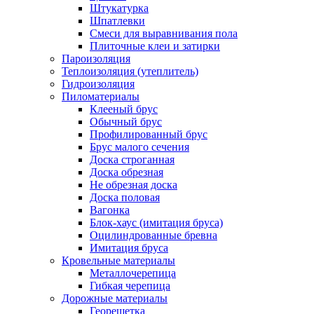
Штукатурка
Шпатлевки
Смеси для выравнивания пола
Плиточные клеи и затирки
Пароизоляция
Теплоизоляция (утеплитель)
Гидроизоляция
Пиломатериалы
Клееный брус
Обычный брус
Профилированный брус
Брус малого сечения
Доска строганная
Доска обрезная
Не обрезная доска
Доска половая
Вагонка
Блок-хаус (имитация бруса)
Оцилиндрованные бревна
Имитация бруса
Кровельные материалы
Металлочерепица
Гибкая черепица
Дорожные материалы
Георешетка