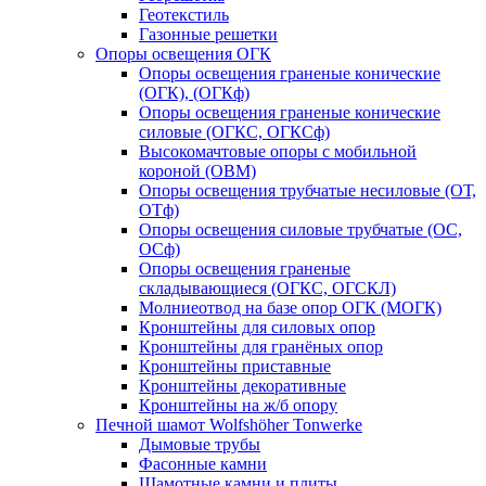
Геотекстиль
Газонные решетки
Опоры освещения ОГК
Опоры освещения граненые конические
(ОГК), (ОГКф)
Опоры освещения граненые конические
силовые (ОГКС, ОГКСф)
Высокомачтовые опоры с мобильной
короной (ОВМ)
Опоры освещения трубчатые несиловые (ОТ,
ОТф)
Опоры освещения силовые трубчатые (ОС,
ОСф)
Опоры освещения граненые
складывающиеся (ОГКС, ОГСКЛ)
Молниеотвод на базе опор ОГК (МОГК)
Кронштейны для силовых опор
Кронштейны для гранёных опор
Кронштейны приставные
Кронштейны декоративные
Кронштейны на ж/б опору
Печной шамот Wolfshöher Tonwerke
Дымовые трубы
Фасонные камни
Шамотные камни и плиты