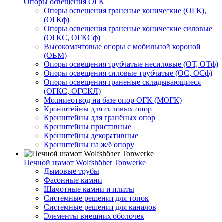
Опоры освещения ОГК
Опоры освещения граненые конические (ОГК),
(ОГКф)
Опоры освещения граненые конические силовые
(ОГКС, ОГКСф)
Высокомачтовые опоры с мобильной короной
(ОВМ)
Опоры освещения трубчатые несиловые (ОТ, ОТф)
Опоры освещения силовые трубчатые (ОС, ОСф)
Опоры освещения граненые складывающиеся
(ОГКС, ОГСКЛ)
Молниеотвод на базе опор ОГК (МОГК)
Кронштейны для силовых опор
Кронштейны для гранёных опор
Кронштейны приставные
Кронштейны декоративные
Кронштейны на ж/б опору
Печной шамот Wolfshöher Tonwerke
Дымовые трубы
Фасонные камни
Шамотные камни и плиты
Системные решения для топок
Системные решения для каналов
Элементы внешних оболочек