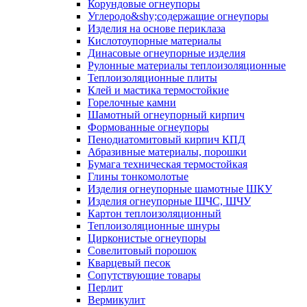
Корундовые огнеупоры
Углеродо&shy;содержащие огнеупоры
Изделия на основе периклаза
Кислотоупорные материалы
Динасовые огнеупорные изделия
Рулонные материалы теплоизоляционные
Тепло­изоляционные плиты
Клей и мастика термостойкие
Горелочные камни
Шамотный огнеупорный кирпич
Формованные огнеупоры
Пенодиатомитовый кирпич КПД
Абразивные материалы, порошки
Бумага техническая термостойкая
Глины тонкомолотые
Изделия огнеупорные шамотные ШКУ
Изделия огнеупорные ШЧС, ШЧУ
Картон теплоизоляционный
Теплоизоляционные шнуры
Цирконистые огнеупоры
Совелитовый порошок
Кварцевый песок
Сопутствующие товары
Перлит
Вермикулит