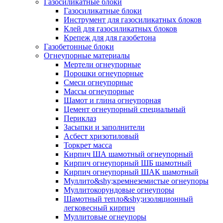
Газосиликатные блоки
Газосиликатные блоки
Инструмент для газосиликатных блоков
Клей для газосиликатных блоков
Крепеж для для газобетона
Газобетонные блоки
Огнеупорные материалы
Мертели огнеупорные
Порошки огнеупорные
Смеси огнеупорные
Массы огнеупорные
Шамот и глина огнеупорная
Цемент огнеупорный специальный
Периклаз
Засыпки и заполнители
Асбест хризотиловый
Торкрет масса
Кирпич ША шамотный огнеупорный
Кирпич огнеупорный ШБ шамотный
Кирпич огнеупорный ШАК шамотный
Муллито&shy;­кремнеземистые огнеупоры
Муллито­корундовые огнеупоры
Шамотный тепло&shy;изоляционный
легковесный кирпич
Муллитовые огнеупоры