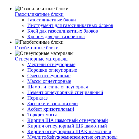
Газосиликатные блоки
Газосиликатные блоки
Инструмент для газосиликатных блоков
Клей для газосиликатных блоков
Крепеж для для газобетона
Газобетонные блоки
Огнеупорные материалы
Мертели огнеупорные
Порошки огнеупорные
Смеси огнеупорные
Массы огнеупорные
Шамот и глина огнеупорная
Цемент огнеупорный специальный
Периклаз
Засыпки и заполнители
Асбест хризотиловый
Торкрет масса
Кирпич ША шамотный огнеупорный
Кирпич огнеупорный ШБ шамотный
Кирпич огнеупорный ШАК шамотный
Муллито&shy;­кремнеземистые огнеупоры