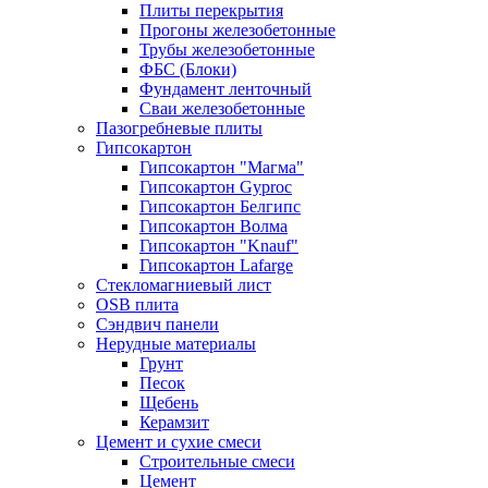
Плиты перекрытия
Прогоны железобетонные
Трубы железобетонные
ФБС (Блоки)
Фундамент ленточный
Сваи железобетонные
Пазогребневые плиты
Гипсокартон
Гипсокартон "Магма"
Гипсокартон Gyproc
Гипсокартон Белгипс
Гипсокартон Волма
Гипсокартон "Knauf"
Гипсокартон Lafarge
Стекломагниевый лист
OSB плита
Сэндвич панели
Нерудные материалы
Грунт
Песок
Щебень
Керамзит
Цемент и сухие смеси
Строительные смеси
Цемент