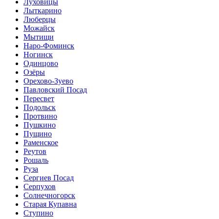
Луховицы
Лыткарино
Люберцы
Можайск
Мытищи
Наро-Фоминск
Ногинск
Одинцово
Озёры
Орехово-Зуево
Павловский Посад
Пересвет
Подольск
Протвино
Пушкино
Пущино
Раменское
Реутов
Рошаль
Руза
Сергиев Посад
Серпухов
Солнечногорск
Старая Купавна
Ступино