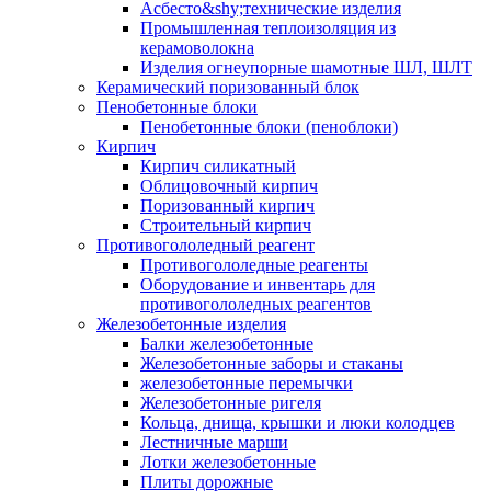
Асбесто&shy;технические изделия
Промышленная теплоизоляция из
керамоволокна
Изделия огнеупорные шамотные ШЛ, ШЛТ
Керамический поризованный блок
Пенобетонные блоки
Пенобетонные блоки (пеноблоки)
Кирпич
Кирпич силикатный
Облицовочный кирпич
Поризованный кирпич
Строительный кирпич
Противогололедный реагент
Противогололедные реагенты
Оборудование и инвентарь для
противогололедных реагентов
Железобетонные изделия
Балки железобетонные
Железобетонные заборы и стаканы
железобетонные перемычки
Железобетонные ригеля
Кольца, днища, крышки и люки колодцев
Лестничные марши
Лотки железобетонные
Плиты дорожные