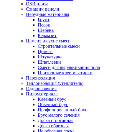
OSB плита
Сэндвич панели
Нерудные материалы
Грунт
Песок
Щебень
Керамзит
Цемент и сухие смеси
Строительные смеси
Цемент
Штукатурка
Шпатлевки
Смеси для выравнивания пола
Плиточные клеи и затирки
Пароизоляция
Теплоизоляция (утеплитель)
Гидроизоляция
Пиломатериалы
Клееный брус
Обычный брус
Профилированный брус
Брус малого сечения
Доска строганная
Доска обрезная
Не обрезная доска