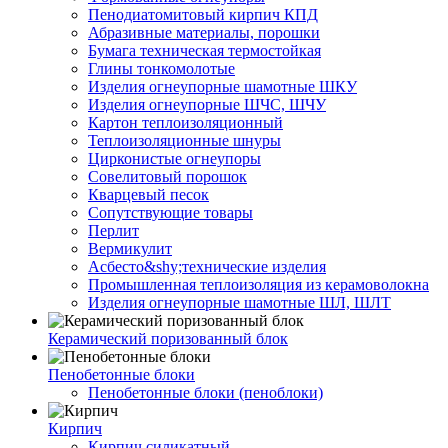
Пенодиатомитовый кирпич КПД
Абразивные материалы, порошки
Бумага техническая термостойкая
Глины тонкомолотые
Изделия огнеупорные шамотные ШКУ
Изделия огнеупорные ШЧС, ШЧУ
Картон теплоизоляционный
Теплоизоляционные шнуры
Цирконистые огнеупоры
Совелитовый порошок
Кварцевый песок
Сопутствующие товары
Перлит
Вермикулит
Асбесто&shy;технические изделия
Промышленная теплоизоляция из керамоволокна
Изделия огнеупорные шамотные ШЛ, ШЛТ
Керамический поризованный блок
Пенобетонные блоки
Пенобетонные блоки (пеноблоки)
Кирпич
Кирпич силикатный