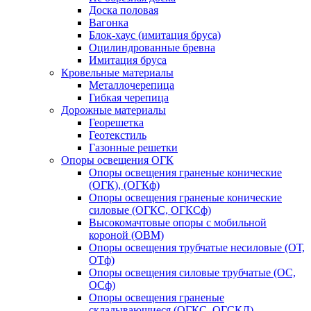
Доска половая
Вагонка
Блок-хаус (имитация бруса)
Оцилиндрованные бревна
Имитация бруса
Кровельные материалы
Металлочерепица
Гибкая черепица
Дорожные материалы
Георешетка
Геотекстиль
Газонные решетки
Опоры освещения ОГК
Опоры освещения граненые конические
(ОГК), (ОГКф)
Опоры освещения граненые конические
силовые (ОГКС, ОГКСф)
Высокомачтовые опоры с мобильной
короной (ОВМ)
Опоры освещения трубчатые несиловые (ОТ,
ОТф)
Опоры освещения силовые трубчатые (ОС,
ОСф)
Опоры освещения граненые
складывающиеся (ОГКС, ОГСКЛ)