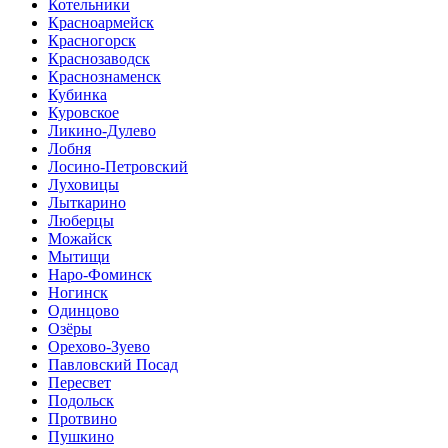
Котельники
Красноармейск
Красногорск
Краснозаводск
Краснознаменск
Кубинка
Куровское
Ликино-Дулево
Лобня
Лосино-Петровский
Луховицы
Лыткарино
Люберцы
Можайск
Мытищи
Наро-Фоминск
Ногинск
Одинцово
Озёры
Орехово-Зуево
Павловский Посад
Пересвет
Подольск
Протвино
Пушкино