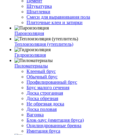
Цемент
Штукатурка
Шпатлевки
Смеси для выравнивания пола
Плиточные клеи и затирки
Пароизоляция
Теплоизоляция (утеплитель)
Гидроизоляция
Пиломатериалы
Клееный брус
Обычный брус
Профилированный брус
Брус малого сечения
Доска строганная
Доска обрезная
Не обрезная доска
Доска половая
Вагонка
Блок-хаус (имитация бруса)
Оцилиндрованные бревна
Имитация бруса