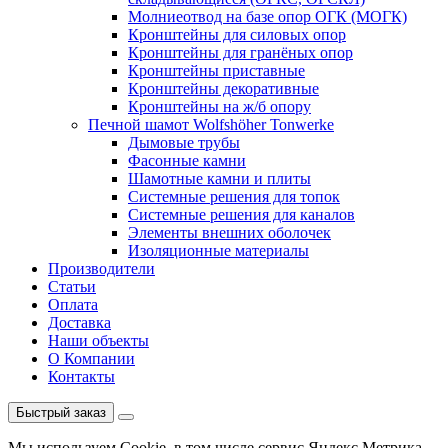
Молниеотвод на базе опор ОГК (МОГК)
Кронштейны для силовых опор
Кронштейны для гранёных опор
Кронштейны приставные
Кронштейны декоративные
Кронштейны на ж/б опору
Печной шамот Wolfshöher Tonwerke
Дымовые трубы
Фасонные камни
Шамотные камни и плиты
Системные решения для топок
Системные решения для каналов
Элементы внешних оболочек
Изоляционные материалы
Производители
Статьи
Оплата
Доставка
Наши объекты
О Компании
Контакты
Быстрый заказ
Мы используем Cookie, в том числе сервис Яндекс.Метрика.