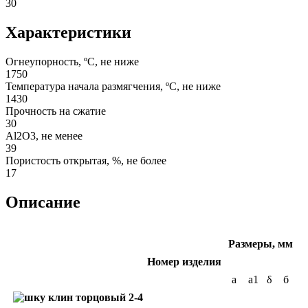
30
Характеристики
Огнеупорность, ºС, не ниже
1750
Температура начала размягчения, ºС, не ниже
1430
Прочность на сжатие
30
Al2O3, не менее
39
Пористость открытая, %, не более
17
Описание
Размеры, мм
Номер изделия
а
а1
δ
б