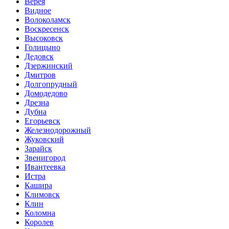
Верея
Видное
Волоколамск
Воскресенск
Высоковск
Голицыно
Дедовск
Дзержинский
Дмитров
Долгопрудный
Домодедово
Дрезна
Дубна
Егорьевск
Железнодорожный
Жуковский
Зарайск
Звенигород
Ивантеевка
Истра
Кашира
Климовск
Клин
Коломна
Королев