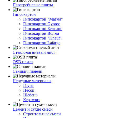
Пазогребневые плиты
Гипсокартон
Гипсокартон "Магма"
Гипсокартон Gyproc
Гипсокартон Белгипс
Гипсокартон Волма
Гипсокартон "Knauf"
Гипсокартон Lafarge
Стекломагниевый лист
OSB плита
Сэндвич панели
Нерудные материалы
Грунт
Песок
Щебень
Керамзит
Цемент и сухие смеси
Строительные смеси