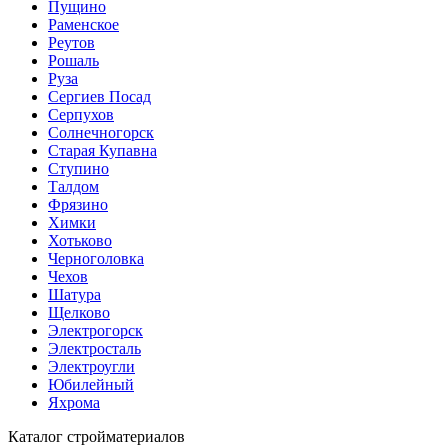
Пущино
Раменское
Реутов
Рошаль
Руза
Сергиев Посад
Серпухов
Солнечногорск
Старая Купавна
Ступино
Талдом
Фрязино
Химки
Хотьково
Черноголовка
Чехов
Шатура
Щелково
Электрогорск
Электросталь
Электроугли
Юбилейный
Яхрома
Каталог стройматериалов