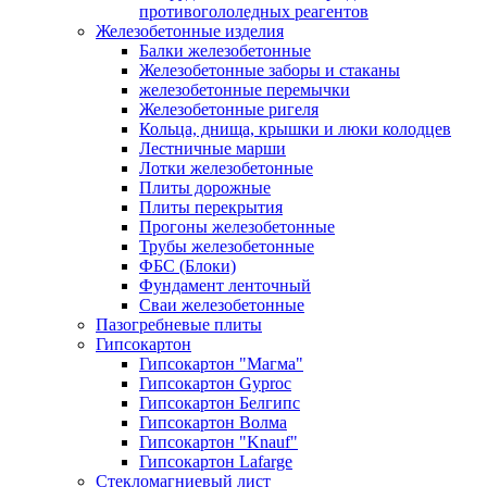
противогололедных реагентов
Железобетонные изделия
Балки железобетонные
Железобетонные заборы и стаканы
железобетонные перемычки
Железобетонные ригеля
Кольца, днища, крышки и люки колодцев
Лестничные марши
Лотки железобетонные
Плиты дорожные
Плиты перекрытия
Прогоны железобетонные
Трубы железобетонные
ФБС (Блоки)
Фундамент ленточный
Сваи железобетонные
Пазогребневые плиты
Гипсокартон
Гипсокартон "Магма"
Гипсокартон Gyproc
Гипсокартон Белгипс
Гипсокартон Волма
Гипсокартон "Knauf"
Гипсокартон Lafarge
Стекломагниевый лист