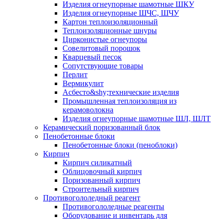
Изделия огнеупорные шамотные ШКУ
Изделия огнеупорные ШЧС, ШЧУ
Картон теплоизоляционный
Теплоизоляционные шнуры
Цирконистые огнеупоры
Совелитовый порошок
Кварцевый песок
Сопутствующие товары
Перлит
Вермикулит
Асбесто&shy;технические изделия
Промышленная теплоизоляция из
керамоволокна
Изделия огнеупорные шамотные ШЛ, ШЛТ
Керамический поризованный блок
Пенобетонные блоки
Пенобетонные блоки (пеноблоки)
Кирпич
Кирпич силикатный
Облицовочный кирпич
Поризованный кирпич
Строительный кирпич
Противогололедный реагент
Противогололедные реагенты
Оборудование и инвентарь для