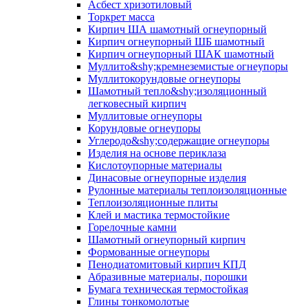
Асбест хризотиловый
Торкрет масса
Кирпич ША шамотный огнеупорный
Кирпич огнеупорный ШБ шамотный
Кирпич огнеупорный ШАК шамотный
Муллито&shy;­кремнеземистые огнеупоры
Муллито­корундовые огнеупоры
Шамотный тепло&shy;изоляционный
легковесный кирпич
Муллитовые огнеупоры
Корундовые огнеупоры
Углеродо&shy;содержащие огнеупоры
Изделия на основе периклаза
Кислотоупорные материалы
Динасовые огнеупорные изделия
Рулонные материалы теплоизоляционные
Тепло­изоляционные плиты
Клей и мастика термостойкие
Горелочные камни
Шамотный огнеупорный кирпич
Формованные огнеупоры
Пенодиатомитовый кирпич КПД
Абразивные материалы, порошки
Бумага техническая термостойкая
Глины тонкомолотые