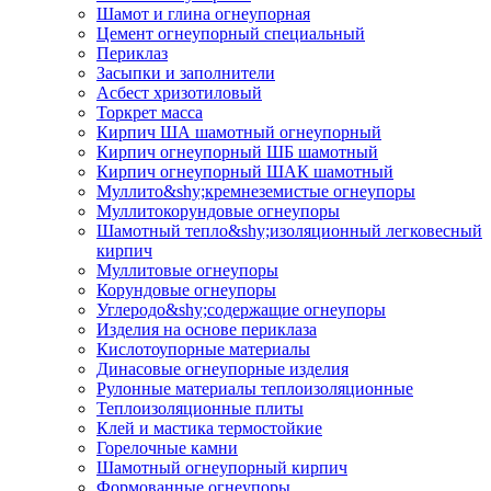
Шамот и глина огнеупорная
Цемент огнеупорный специальный
Периклаз
Засыпки и заполнители
Асбест хризотиловый
Торкрет масса
Кирпич ША шамотный огнеупорный
Кирпич огнеупорный ШБ шамотный
Кирпич огнеупорный ШАК шамотный
Муллито&shy;­кремнеземистые огнеупоры
Муллито­корундовые огнеупоры
Шамотный тепло&shy;изоляционный легковесный
кирпич
Муллитовые огнеупоры
Корундовые огнеупоры
Углеродо&shy;содержащие огнеупоры
Изделия на основе периклаза
Кислотоупорные материалы
Динасовые огнеупорные изделия
Рулонные материалы теплоизоляционные
Тепло­изоляционные плиты
Клей и мастика термостойкие
Горелочные камни
Шамотный огнеупорный кирпич
Формованные огнеупоры