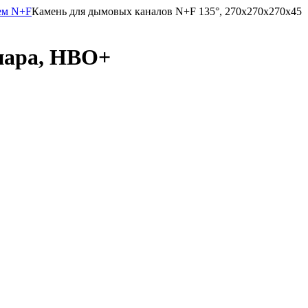
нем N+F
Камень для дымовых каналов N+F 135°, 270x270x270x45
пара, HBO+