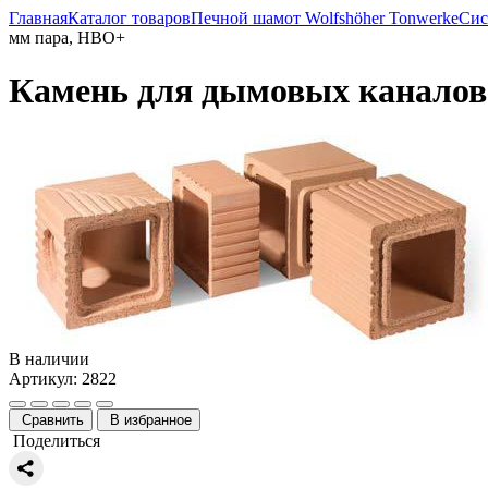
Главная
Каталог товаров
Печной шамот Wolfshöher Tonwerke
Сис
мм пара, HBO+
Камень для дымовых каналов 
В наличии
Артикул: 2822
Сравнить
В избранное
Поделиться