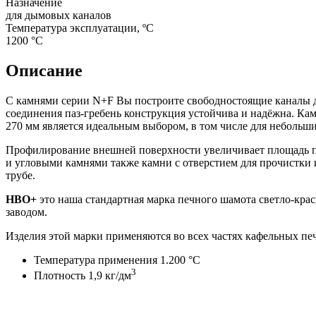
Назначение
для дымовых каналов
Температура эксплуатации, ºС
1200 °С
Описание
С камнями серии N+F Вы построите свободностоящие каналы д
соединения паз-гребень конструкция устойчива и надёжна. Ка
270 мм является идеальным выбором, в том числе для небольш
Профилирование внешней поверхности увеличивает площадь по
и угловыми камнями также камни с отверстием для прочистки
трубе.
HBO+
это наша стандартная марка печного шамота светло-крас
заводом.
Изделия этой марки применяются во всех частях кафельных пе
Температура применения 1.200 °С
3
Плотность 1,9 кг/дм