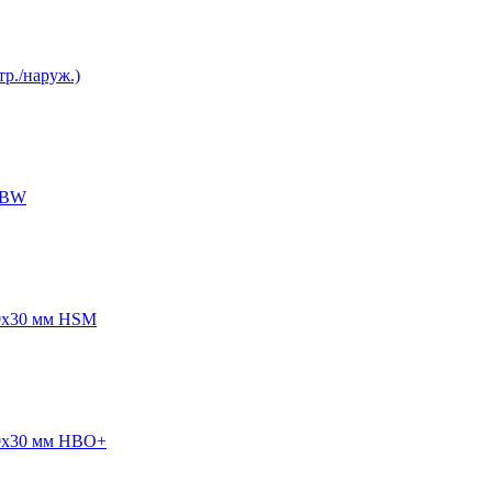
р./наруж.)
 HBW
30x30 мм HSM
30x30 мм HBO+