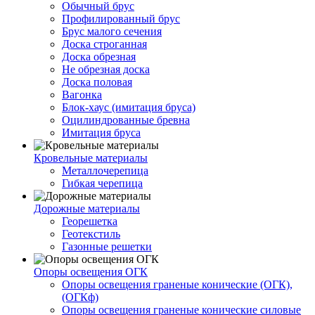
Обычный брус
Профилированный брус
Брус малого сечения
Доска строганная
Доска обрезная
Не обрезная доска
Доска половая
Вагонка
Блок-хаус (имитация бруса)
Оцилиндрованные бревна
Имитация бруса
Кровельные материалы
Металлочерепица
Гибкая черепица
Дорожные материалы
Георешетка
Геотекстиль
Газонные решетки
Опоры освещения ОГК
Опоры освещения граненые конические (ОГК),
(ОГКф)
Опоры освещения граненые конические силовые