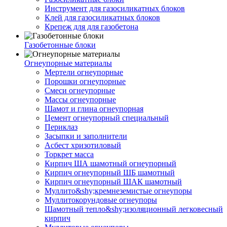
Инструмент для газосиликатных блоков
Клей для газосиликатных блоков
Крепеж для для газобетона
Газобетонные блоки
Огнеупорные материалы
Мертели огнеупорные
Порошки огнеупорные
Смеси огнеупорные
Массы огнеупорные
Шамот и глина огнеупорная
Цемент огнеупорный специальный
Периклаз
Засыпки и заполнители
Асбест хризотиловый
Торкрет масса
Кирпич ША шамотный огнеупорный
Кирпич огнеупорный ШБ шамотный
Кирпич огнеупорный ШАК шамотный
Муллито&shy;­кремнеземистые огнеупоры
Муллито­корундовые огнеупоры
Шамотный тепло&shy;изоляционный легковесный
кирпич