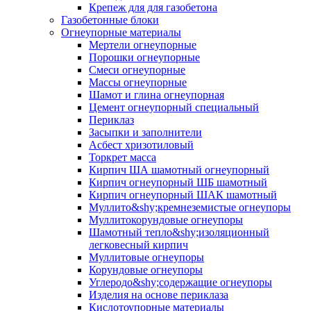
Крепеж для для газобетона
Газобетонные блоки
Огнеупорные материалы
Мертели огнеупорные
Порошки огнеупорные
Смеси огнеупорные
Массы огнеупорные
Шамот и глина огнеупорная
Цемент огнеупорный специальный
Периклаз
Засыпки и заполнители
Асбест хризотиловый
Торкрет масса
Кирпич ША шамотный огнеупорный
Кирпич огнеупорный ШБ шамотный
Кирпич огнеупорный ШАК шамотный
Муллито&shy;­кремнеземистые огнеупоры
Муллито­корундовые огнеупоры
Шамотный тепло&shy;изоляционный
легковесный кирпич
Муллитовые огнеупоры
Корундовые огнеупоры
Углеродо&shy;содержащие огнеупоры
Изделия на основе периклаза
Кислотоупорные материалы