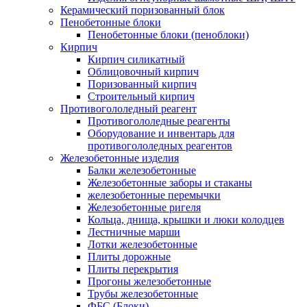
Керамический поризованный блок
Пенобетонные блоки
Пенобетонные блоки (пеноблоки)
Кирпич
Кирпич силикатный
Облицовочный кирпич
Поризованный кирпич
Строительный кирпич
Противогололедный реагент
Противогололедные реагенты
Оборудование и инвентарь для
противогололедных реагентов
Железобетонные изделия
Балки железобетонные
Железобетонные заборы и стаканы
железобетонные перемычки
Железобетонные ригеля
Кольца, днища, крышки и люки колодцев
Лестничные марши
Лотки железобетонные
Плиты дорожные
Плиты перекрытия
Прогоны железобетонные
Трубы железобетонные
ФБС (Блоки)