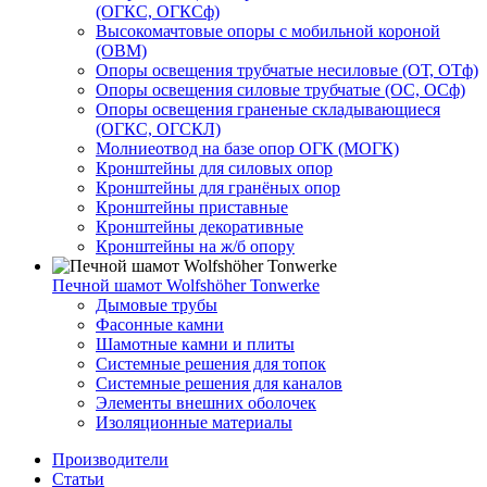
(ОГКС, ОГКСф)
Высокомачтовые опоры с мобильной короной
(ОВМ)
Опоры освещения трубчатые несиловые (ОТ, ОТф)
Опоры освещения силовые трубчатые (ОС, ОСф)
Опоры освещения граненые складывающиеся
(ОГКС, ОГСКЛ)
Молниеотвод на базе опор ОГК (МОГК)
Кронштейны для силовых опор
Кронштейны для гранёных опор
Кронштейны приставные
Кронштейны декоративные
Кронштейны на ж/б опору
Печной шамот Wolfshöher Tonwerke
Дымовые трубы
Фасонные камни
Шамотные камни и плиты
Системные решения для топок
Системные решения для каналов
Элементы внешних оболочек
Изоляционные материалы
Производители
Статьи