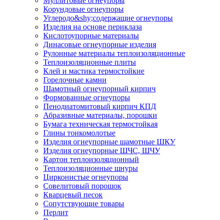
Муллитовые огнеупоры
Корундовые огнеупоры
Углеродо&shy;содержащие огнеупоры
Изделия на основе периклаза
Кислотоупорные материалы
Динасовые огнеупорные изделия
Рулонные материалы теплоизоляционные
Тепло­изоляционные плиты
Клей и мастика термостойкие
Горелочные камни
Шамотный огнеупорный кирпич
Формованные огнеупоры
Пенодиатомитовый кирпич КПД
Абразивные материалы, порошки
Бумага техническая термостойкая
Глины тонкомолотые
Изделия огнеупорные шамотные ШКУ
Изделия огнеупорные ШЧС, ШЧУ
Картон теплоизоляционный
Теплоизоляционные шнуры
Цирконистые огнеупоры
Совелитовый порошок
Кварцевый песок
Сопутствующие товары
Перлит