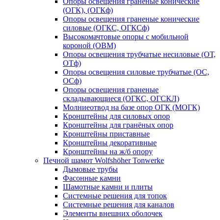
Опоры освещения граненые конические
(ОГК), (ОГКф)
Опоры освещения граненые конические
силовые (ОГКС, ОГКСф)
Высокомачтовые опоры с мобильной
короной (ОВМ)
Опоры освещения трубчатые несиловые (ОТ,
ОТф)
Опоры освещения силовые трубчатые (ОС,
ОСф)
Опоры освещения граненые
складывающиеся (ОГКС, ОГСКЛ)
Молниеотвод на базе опор ОГК (МОГК)
Кронштейны для силовых опор
Кронштейны для гранёных опор
Кронштейны приставные
Кронштейны декоративные
Кронштейны на ж/б опору
Печной шамот Wolfshöher Tonwerke
Дымовые трубы
Фасонные камни
Шамотные камни и плиты
Системные решения для топок
Системные решения для каналов
Элементы внешних оболочек