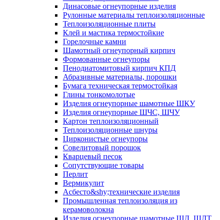
Динасовые огнеупорные изделия
Рулонные материалы теплоизоляционные
Тепло­изоляционные плиты
Клей и мастика термостойкие
Горелочные камни
Шамотный огнеупорный кирпич
Формованные огнеупоры
Пенодиатомитовый кирпич КПД
Абразивные материалы, порошки
Бумага техническая термостойкая
Глины тонкомолотые
Изделия огнеупорные шамотные ШКУ
Изделия огнеупорные ШЧС, ШЧУ
Картон теплоизоляционный
Теплоизоляционные шнуры
Цирконистые огнеупоры
Совелитовый порошок
Кварцевый песок
Сопутствующие товары
Перлит
Вермикулит
Асбесто&shy;технические изделия
Промышленная теплоизоляция из
керамоволокна
Изделия огнеупорные шамотные ШЛ, ШЛТ