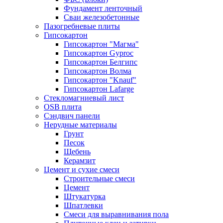
Фундамент ленточный
Сваи железобетонные
Пазогребневые плиты
Гипсокартон
Гипсокартон "Магма"
Гипсокартон Gyproc
Гипсокартон Белгипс
Гипсокартон Волма
Гипсокартон "Knauf"
Гипсокартон Lafarge
Стекломагниевый лист
OSB плита
Сэндвич панели
Нерудные материалы
Грунт
Песок
Щебень
Керамзит
Цемент и сухие смеси
Строительные смеси
Цемент
Штукатурка
Шпатлевки
Смеси для выравнивания пола