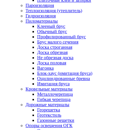
Плиточные клеи и затирки
Пароизоляция
Теплоизоляция (утеплитель)
Гидроизоляция
Пиломатериалы
Клееный брус
Обычный брус
Профилированный брус
Брус малого сечения
Доска строганная
Доска обрезная
Не обрезная доска
Доска половая
Вагонка
Блок-хаус (имитация бруса)
Оцилиндрованные бревна
Имитация бруса
Кровельные материалы
Металлочерепица
Гибкая черепица
Дорожные материалы
Георешетка
Геотекстиль
Газонные решетки
Опоры освещения ОГК