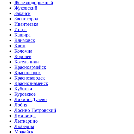
Железнодорожный
Жуковский
Зарайск
Звенигород
Ивантеевка
Истра
Кашира
Климовск
Клин
Коломна
Королев
Котельники
Красноармейск
Красногорск
Краснозаводск
Краснознаменск
Кубинка
Куровское
Ликино-Дулево
Лобня
Лосино-Петровский
Луховицы
Лыткарино
Люберцы
Можайск