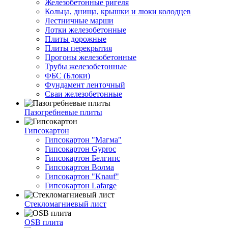
Железобетонные ригеля
Кольца, днища, крышки и люки колодцев
Лестничные марши
Лотки железобетонные
Плиты дорожные
Плиты перекрытия
Прогоны железобетонные
Трубы железобетонные
ФБС (Блоки)
Фундамент ленточный
Сваи железобетонные
Пазогребневые плиты
Гипсокартон
Гипсокартон "Магма"
Гипсокартон Gyproc
Гипсокартон Белгипс
Гипсокартон Волма
Гипсокартон "Knauf"
Гипсокартон Lafarge
Стекломагниевый лист
OSB плита