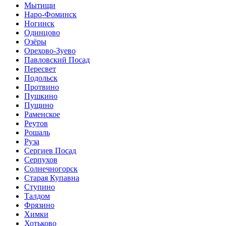
Мытищи
Наро-Фоминск
Ногинск
Одинцово
Озёры
Орехово-Зуево
Павловский Посад
Пересвет
Подольск
Протвино
Пушкино
Пущино
Раменское
Реутов
Рошаль
Руза
Сергиев Посад
Серпухов
Солнечногорск
Старая Купавна
Ступино
Талдом
Фрязино
Химки
Хотьково