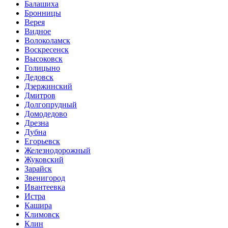
Балашиха
Бронницы
Верея
Видное
Волоколамск
Воскресенск
Высоковск
Голицыно
Дедовск
Дзержинский
Дмитров
Долгопрудный
Домодедово
Дрезна
Дубна
Егорьевск
Железнодорожный
Жуковский
Зарайск
Звенигород
Ивантеевка
Истра
Кашира
Климовск
Клин