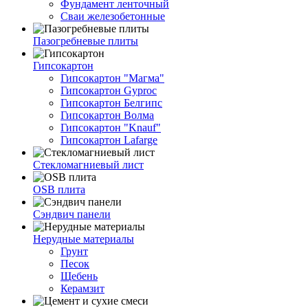
Фундамент ленточный
Сваи железобетонные
Пазогребневые плиты
Гипсокартон
Гипсокартон "Магма"
Гипсокартон Gyproc
Гипсокартон Белгипс
Гипсокартон Волма
Гипсокартон "Knauf"
Гипсокартон Lafarge
Стекломагниевый лист
OSB плита
Сэндвич панели
Нерудные материалы
Грунт
Песок
Щебень
Керамзит