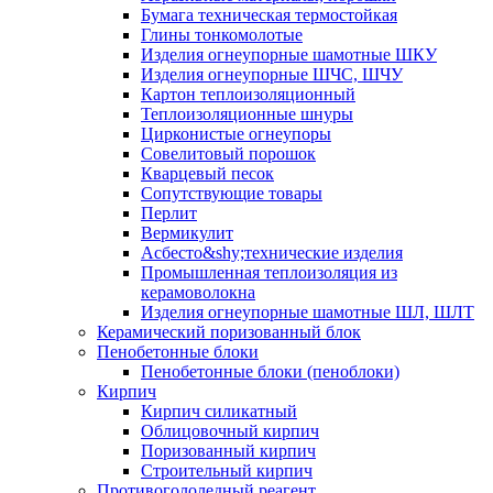
Бумага техническая термостойкая
Глины тонкомолотые
Изделия огнеупорные шамотные ШКУ
Изделия огнеупорные ШЧС, ШЧУ
Картон теплоизоляционный
Теплоизоляционные шнуры
Цирконистые огнеупоры
Совелитовый порошок
Кварцевый песок
Сопутствующие товары
Перлит
Вермикулит
Асбесто&shy;технические изделия
Промышленная теплоизоляция из
керамоволокна
Изделия огнеупорные шамотные ШЛ, ШЛТ
Керамический поризованный блок
Пенобетонные блоки
Пенобетонные блоки (пеноблоки)
Кирпич
Кирпич силикатный
Облицовочный кирпич
Поризованный кирпич
Строительный кирпич
Противогололедный реагент