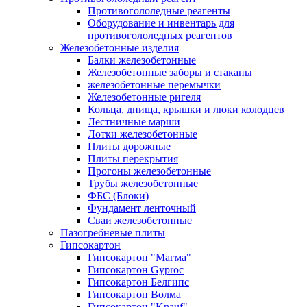
Противогололедные реагенты
Оборудование и инвентарь для
противогололедных реагентов
Железобетонные изделия
Балки железобетонные
Железобетонные заборы и стаканы
железобетонные перемычки
Железобетонные ригеля
Кольца, днища, крышки и люки колодцев
Лестничные марши
Лотки железобетонные
Плиты дорожные
Плиты перекрытия
Прогоны железобетонные
Трубы железобетонные
ФБС (Блоки)
Фундамент ленточный
Сваи железобетонные
Пазогребневые плиты
Гипсокартон
Гипсокартон "Магма"
Гипсокартон Gyproc
Гипсокартон Белгипс
Гипсокартон Волма
Гипсокартон "Knauf"