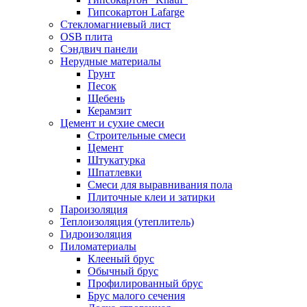
Гипсокартон Lafarge
Стекломагниевый лист
OSB плита
Сэндвич панели
Нерудные материалы
Грунт
Песок
Щебень
Керамзит
Цемент и сухие смеси
Строительные смеси
Цемент
Штукатурка
Шпатлевки
Смеси для выравнивания пола
Плиточные клеи и затирки
Пароизоляция
Теплоизоляция (утеплитель)
Гидроизоляция
Пиломатериалы
Клееный брус
Обычный брус
Профилированный брус
Брус малого сечения