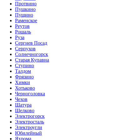
Протвино
Пушкино
Пущино
Раменское
Реутов
Рошаль
Руза
Сергиев Посад
Серпухов
Солнечногорск
Старая Купавна
Ступино
Талдом
Фрязино
Химки
Хотьково
Черноголовка
Чехов
Шатура
Щелково
Электрогорск
Электросталь
Электроугли
Юбилейный
Яхрома