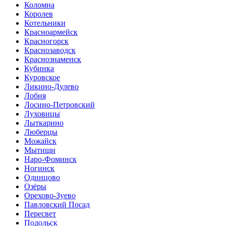
Коломна
Королев
Котельники
Красноармейск
Красногорск
Краснозаводск
Краснознаменск
Кубинка
Куровское
Ликино-Дулево
Лобня
Лосино-Петровский
Луховицы
Лыткарино
Люберцы
Можайск
Мытищи
Наро-Фоминск
Ногинск
Одинцово
Озёры
Орехово-Зуево
Павловский Посад
Пересвет
Подольск