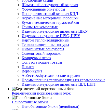
Горелочные камни
Шамотный огнеупорный кирпич
Формованные огнеупоры
Пенодиатомитовый кирпич КПД
Абразивные материалы, порошки
Бумага техническая термостойкая
Глины тонкомолотые
Изделия огнеупорные шамотные ШКУ
Изделия огнеупорные ШЧС, ШЧУ
Картон теплоизоляционный
Теплоизоляционные шнуры
Цирконистые огнеупоры
Совелитовый порошок
Кварцевый песок
Сопутствующие товары
Перлит
Вермикулит
Асбесто&shy;технические изделия
Промышленная теплоизоляция из керамоволокна
Изделия огнеупорные шамотные ШЛ, ШЛТ
Керамический поризованный блок
Пенобетонные блоки
Пенобетонные блоки (пеноблоки)