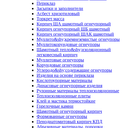
Периклаз
Засыпки и заполнители
Асбест хризотиловый
Торкрет масса
Кирпич ША шамотный огнеупорный
Кирпич огнеупорный ШБ шамотный
Кирпич огнеупорный ШАК шамотный
Муллито&shy;­кремнеземистые огнеупоры
Муллито­корундовые огнеупоры
Шамотный тепло&shy;изоляционный
легковесный кирпич
Муллитовые огнеупоры
Корундовые огнеупоры
Углеродо&shy;содержащие огнеупоры
Изделия на основе периклаза
Кислотоупорные материалы
Динасовые огнеупорные изделия
Рулонные материалы теплоизоляционные
Тепло­изоляционные плиты
Клей и мастика термостойкие
Горелочные камни
Шамотный огнеупорный кирпич
Формованные огнеупоры
Пенодиатомитовый кирпич КПД
Абразивные материалы, порошки