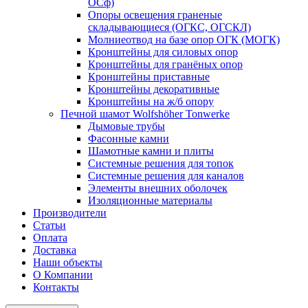
ОСф)
Опоры освещения граненые
складывающиеся (ОГКС, ОГСКЛ)
Молниеотвод на базе опор ОГК (МОГК)
Кронштейны для силовых опор
Кронштейны для гранёных опор
Кронштейны приставные
Кронштейны декоративные
Кронштейны на ж/б опору
Печной шамот Wolfshöher Tonwerke
Дымовые трубы
Фасонные камни
Шамотные камни и плиты
Системные решения для топок
Системные решения для каналов
Элементы внешних оболочек
Изоляционные материалы
Производители
Статьи
Оплата
Доставка
Наши объекты
О Компании
Контакты