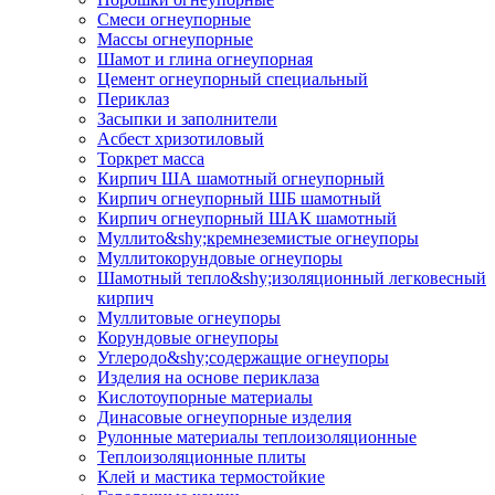
Смеси огнеупорные
Массы огнеупорные
Шамот и глина огнеупорная
Цемент огнеупорный специальный
Периклаз
Засыпки и заполнители
Асбест хризотиловый
Торкрет масса
Кирпич ША шамотный огнеупорный
Кирпич огнеупорный ШБ шамотный
Кирпич огнеупорный ШАК шамотный
Муллито&shy;­кремнеземистые огнеупоры
Муллито­корундовые огнеупоры
Шамотный тепло&shy;изоляционный легковесный
кирпич
Муллитовые огнеупоры
Корундовые огнеупоры
Углеродо&shy;содержащие огнеупоры
Изделия на основе периклаза
Кислотоупорные материалы
Динасовые огнеупорные изделия
Рулонные материалы теплоизоляционные
Тепло­изоляционные плиты
Клей и мастика термостойкие