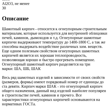
Аl2О3, не менее
30
Описание
Шамотный кирпич - относится к огнеупорным строительным
материалам, которые используется для внутренней облицовки
печей, каминов, дымоходов и т.д. Огнеупорные шамотные
кирпичи выдерживают температуру до 1400-1800 С, а так же
способны выдержать воздействие различных хим. веществ.
Еще одним полезным свойством огнеупорных шамотных
кирпичей является их хорошая теплопроводность,
позволяющая хорошо и быстро прогревать помещение.
Огнеупорный шамотный кирпич разделяется на три
марки: ША, ШБ, ШАК
Весь ряд шамотных изделий в зависимости от своих свойств
(размеров, формы) имеют порядковый номер от единицы до
ста девяти. Кирпич марки ШАК - это огнеупорный кирпич
общего назначения, данный вид изделий наиболее популярен
в строительстве печей, каминов и прочего. Все
характеристики огнеупорных кирпичей основываются на
нормативах ГОСТа.