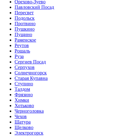
Орехово-Зуево
Павловский Посад
Пересвет
Подольск
Протвино
Пушкино
Пущино
Раменское
Реутов
Рошаль
Руза
Сергиев Посад
Серпухов
Солнечногорск
Старая Купавна
Ступино
Талдом
Фрязино
Химки
Хотьково
Черноголовка
Чехов
Шатура
Щелково
Электрогорск