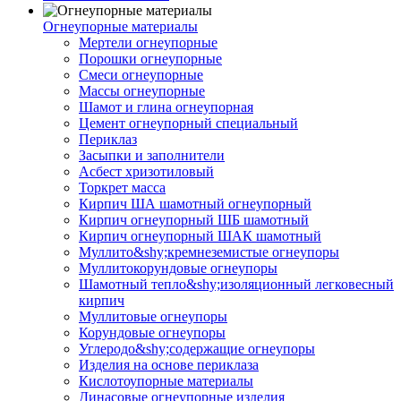
Огнеупорные материалы
Мертели огнеупорные
Порошки огнеупорные
Смеси огнеупорные
Массы огнеупорные
Шамот и глина огнеупорная
Цемент огнеупорный специальный
Периклаз
Засыпки и заполнители
Асбест хризотиловый
Торкрет масса
Кирпич ША шамотный огнеупорный
Кирпич огнеупорный ШБ шамотный
Кирпич огнеупорный ШАК шамотный
Муллито&shy;­кремнеземистые огнеупоры
Муллито­корундовые огнеупоры
Шамотный тепло&shy;изоляционный легковесный
кирпич
Муллитовые огнеупоры
Корундовые огнеупоры
Углеродо&shy;содержащие огнеупоры
Изделия на основе периклаза
Кислотоупорные материалы
Динасовые огнеупорные изделия