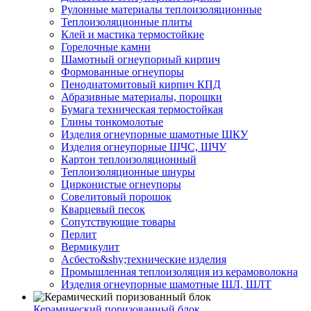
Рулонные материалы теплоизоляционные
Тепло­изоляционные плиты
Клей и мастика термостойкие
Горелочные камни
Шамотный огнеупорный кирпич
Формованные огнеупоры
Пенодиатомитовый кирпич КПД
Абразивные материалы, порошки
Бумага техническая термостойкая
Глины тонкомолотые
Изделия огнеупорные шамотные ШКУ
Изделия огнеупорные ШЧС, ШЧУ
Картон теплоизоляционный
Теплоизоляционные шнуры
Цирконистые огнеупоры
Совелитовый порошок
Кварцевый песок
Сопутствующие товары
Перлит
Вермикулит
Асбесто&shy;технические изделия
Промышленная теплоизоляция из керамоволокна
Изделия огнеупорные шамотные ШЛ, ШЛТ
Керамический поризованный блок