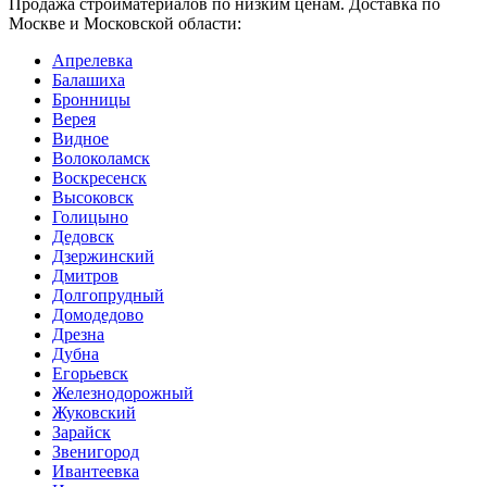
Продажа стройматериалов по низким ценам. Доставка по
Москве и Московской области:
Апрелевка
Балашиха
Бронницы
Верея
Видное
Волоколамск
Воскресенск
Высоковск
Голицыно
Дедовск
Дзержинский
Дмитров
Долгопрудный
Домодедово
Дрезна
Дубна
Егорьевск
Железнодорожный
Жуковский
Зарайск
Звенигород
Ивантеевка