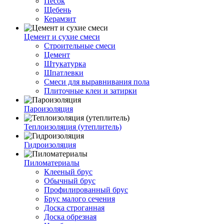
Песок
Щебень
Керамзит
Цемент и сухие смеси
Строительные смеси
Цемент
Штукатурка
Шпатлевки
Смеси для выравнивания пола
Плиточные клеи и затирки
Пароизоляция
Теплоизоляция (утеплитель)
Гидроизоляция
Пиломатериалы
Клееный брус
Обычный брус
Профилированный брус
Брус малого сечения
Доска строганная
Доска обрезная