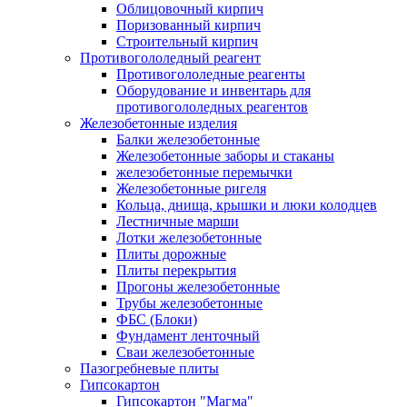
Облицовочный кирпич
Поризованный кирпич
Строительный кирпич
Противогололедный реагент
Противогололедные реагенты
Оборудование и инвентарь для
противогололедных реагентов
Железобетонные изделия
Балки железобетонные
Железобетонные заборы и стаканы
железобетонные перемычки
Железобетонные ригеля
Кольца, днища, крышки и люки колодцев
Лестничные марши
Лотки железобетонные
Плиты дорожные
Плиты перекрытия
Прогоны железобетонные
Трубы железобетонные
ФБС (Блоки)
Фундамент ленточный
Сваи железобетонные
Пазогребневые плиты
Гипсокартон
Гипсокартон "Магма"