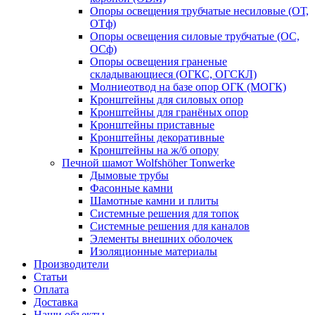
Опоры освещения трубчатые несиловые (ОТ,
ОТф)
Опоры освещения силовые трубчатые (ОС,
ОСф)
Опоры освещения граненые
складывающиеся (ОГКС, ОГСКЛ)
Молниеотвод на базе опор ОГК (МОГК)
Кронштейны для силовых опор
Кронштейны для гранёных опор
Кронштейны приставные
Кронштейны декоративные
Кронштейны на ж/б опору
Печной шамот Wolfshöher Tonwerke
Дымовые трубы
Фасонные камни
Шамотные камни и плиты
Системные решения для топок
Системные решения для каналов
Элементы внешних оболочек
Изоляционные материалы
Производители
Статьи
Оплата
Доставка
Наши объекты