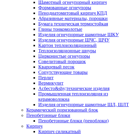
Шамотный огнеупорный кирпич
Формованные огнеупоры
Пенодиатомитовый кирпич КПД
Абразивные материалы, порошки
Бумага техническая термостойкая
Глины тонкомолотые
Изделия огнеупорные шамотные ШКУ
Изделия огнеупорные ШЧС, ШЧУ
Картон теплоизоляционный
Теплоизоляционные шнуры
Цирконистые огнеупоры
Совелитовый порошок
Кварцевый песок
Сопутствующие товары
Перлит
Вермикулит
Асбесто&shy;технические изделия
Промышленная теплоизоляция из
керамоволокна
Изделия огнеупорные шамотные ШЛ, ШЛТ
Керамический поризованный блок
Пенобетонные блоки
Пенобетонные блоки (пеноблоки)
Кирпич
Кирпич силикатный