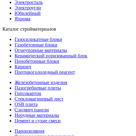
Электросталь
Электроугли
Юбилейный
Яхрома
Каталог стройматериалов
Газосиликатные блоки
Газобетонные блоки
Огнеупорные материалы
Керамический поризованный блок
Пенобетонные блоки
Кирпич
Противогололедный реагент
Железобетонные изделия
Пазогребневые плиты
Гипсокартон
Стекломагниевый лист
OSB плита
Сэндвич панели
Нерудные материалы
Цемент и сухие смеси
Пароизоляция