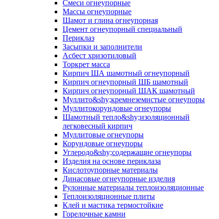
Смеси огнеупорные
Массы огнеупорные
Шамот и глина огнеупорная
Цемент огнеупорный специальный
Периклаз
Засыпки и заполнители
Асбест хризотиловый
Торкрет масса
Кирпич ША шамотный огнеупорный
Кирпич огнеупорный ШБ шамотный
Кирпич огнеупорный ШАК шамотный
Муллито&shy;­кремнеземистые огнеупоры
Муллито­корундовые огнеупоры
Шамотный тепло&shy;изоляционный
легковесный кирпич
Муллитовые огнеупоры
Корундовые огнеупоры
Углеродо&shy;содержащие огнеупоры
Изделия на основе периклаза
Кислотоупорные материалы
Динасовые огнеупорные изделия
Рулонные материалы теплоизоляционные
Тепло­изоляционные плиты
Клей и мастика термостойкие
Горелочные камни