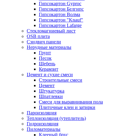
Гипсокартон Gyproc
Гипсокартон Белгипс
Гипсокартон Волма
Гипсокартон "Knauf"
Гипсокартон Lafarge
Стекломагниевый лист
OSB плита
Сэндвич панели
Нерудные материалы
Грунт
Песок
Щебень
Керамзит
Цемент и сухие смеси
Строительные смеси
Цемент
Штукатурка
Шпатлевки
Смеси для выравнивания пола
Плиточные клеи и затирки
Пароизоляция
Теплоизоляция (утеплитель)
Гидроизоляция
Пиломатериалы
Клееный брус