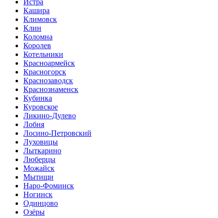
Истра
Кашира
Климовск
Клин
Коломна
Королев
Котельники
Красноармейск
Красногорск
Краснозаводск
Краснознаменск
Кубинка
Куровское
Ликино-Дулево
Лобня
Лосино-Петровский
Луховицы
Лыткарино
Люберцы
Можайск
Мытищи
Наро-Фоминск
Ногинск
Одинцово
Озёры