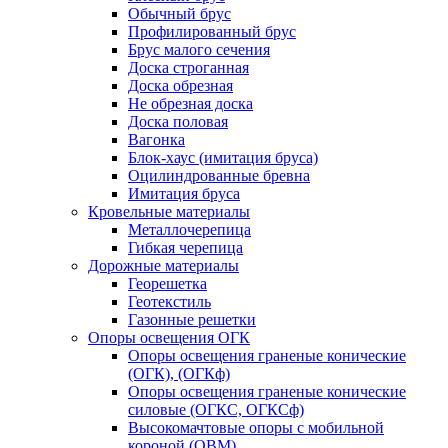
Обычный брус
Профилированный брус
Брус малого сечения
Доска строганная
Доска обрезная
Не обрезная доска
Доска половая
Вагонка
Блок-хаус (имитация бруса)
Оцилиндрованные бревна
Имитация бруса
Кровельные материалы
Металлочерепица
Гибкая черепица
Дорожные материалы
Георешетка
Геотекстиль
Газонные решетки
Опоры освещения ОГК
Опоры освещения граненые конические
(ОГК), (ОГКф)
Опоры освещения граненые конические
силовые (ОГКС, ОГКСф)
Высокомачтовые опоры с мобильной
короной (ОВМ)