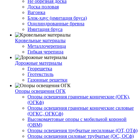
Не обрезная доска
Доска половая
Вагонка
Блок-хаус (имитация бруса)
Оцилиндрованные бревна
Имитация бруса
Кровельные материалы
Металлочерепица
Гибкая черепица
Дорожные материалы
Георешетка
Геотекстиль
Газонные решетки
Опоры освещения ОГК
Опоры освещения граненые конические (ОГК),
(ОГКф)
Опоры освещения граненые конические силовые
(ОГКС, ОГКСф)
Высокомачтовые опоры с мобильной короной
(ОВМ)
Опоры освещения трубчатые несиловые (ОТ, ОТф)
Опоры освещения силовые трубчатые (ОС, ОСф)