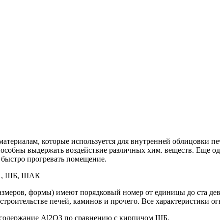
атериалам, которые используется для внутренней облицовки пе
способны выдержать воздействие различных хим. веществ. Еще
 быстро прогревать помещение.
ША, ШБ, ШАК
размеров, формы) имеют порядковый номер от единицы до ста д
 строительстве печей, каминов и прочего. Все характеристики
содержание Al2O3 по сравнению с кирпичом ШБ.