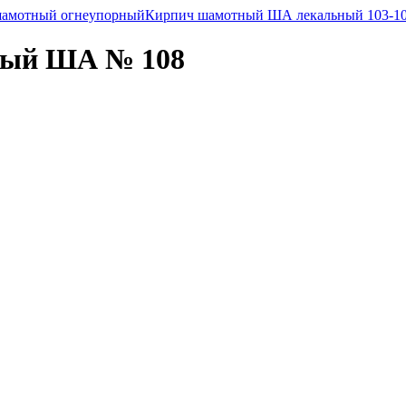
амотный огнеупорный
Кирпич шамотный ША лекальный 103-1
ный ША № 108