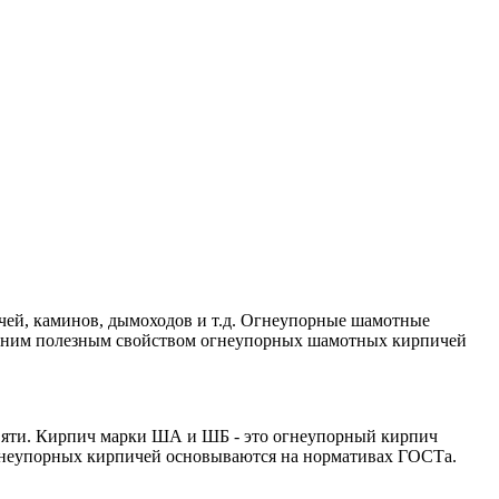
чей, каминов, дымоходов и т.д. Огнеупорные шамотные
 одним полезным свойством огнеупорных шамотных кирпичей
евяти. Кирпич марки ША и ШБ - это огнеупорный кирпич
 огнеупорных кирпичей основываются на нормативах ГОСТа.