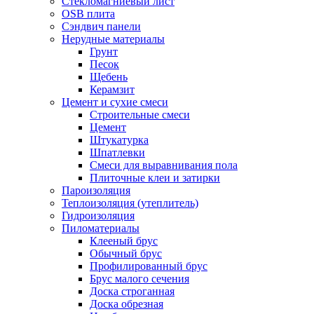
Стекломагниевый лист
OSB плита
Сэндвич панели
Нерудные материалы
Грунт
Песок
Щебень
Керамзит
Цемент и сухие смеси
Строительные смеси
Цемент
Штукатурка
Шпатлевки
Смеси для выравнивания пола
Плиточные клеи и затирки
Пароизоляция
Теплоизоляция (утеплитель)
Гидроизоляция
Пиломатериалы
Клееный брус
Обычный брус
Профилированный брус
Брус малого сечения
Доска строганная
Доска обрезная