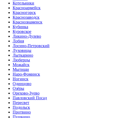
Котельники
Красноармейск
Красногорск
Краснозаводск
Краснознаменск
Кубинка
Куровское
Ликино-Дулево
Лобня
Лосино-Петровский
Луховицы
Лыткарино
Люберцы
Можайск
Мытищи
Наро-Фоминск
Ногинск
Одинцово
Озёры
Орехово-Зуево
Павловский Посад
Пересвет
Подольск
Протвино
Пушкино