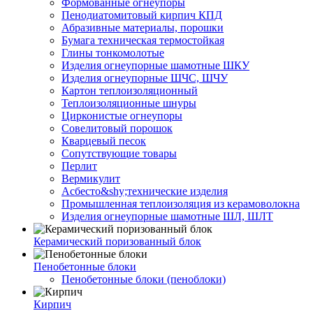
Формованные огнеупоры
Пенодиатомитовый кирпич КПД
Абразивные материалы, порошки
Бумага техническая термостойкая
Глины тонкомолотые
Изделия огнеупорные шамотные ШКУ
Изделия огнеупорные ШЧС, ШЧУ
Картон теплоизоляционный
Теплоизоляционные шнуры
Цирконистые огнеупоры
Совелитовый порошок
Кварцевый песок
Сопутствующие товары
Перлит
Вермикулит
Асбесто&shy;технические изделия
Промышленная теплоизоляция из керамоволокна
Изделия огнеупорные шамотные ШЛ, ШЛТ
Керамический поризованный блок
Пенобетонные блоки
Пенобетонные блоки (пеноблоки)
Кирпич