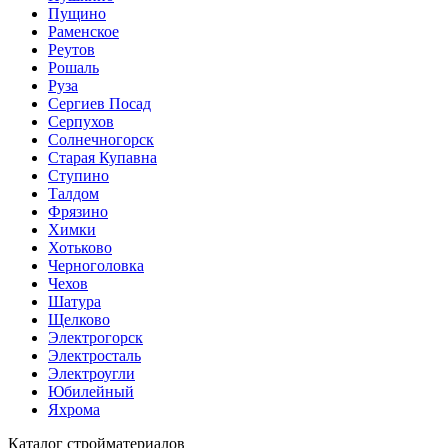
Пущино
Раменское
Реутов
Рошаль
Руза
Сергиев Посад
Серпухов
Солнечногорск
Старая Купавна
Ступино
Талдом
Фрязино
Химки
Хотьково
Черноголовка
Чехов
Шатура
Щелково
Электрогорск
Электросталь
Электроугли
Юбилейный
Яхрома
Каталог стройматериалов