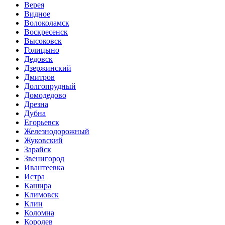
Верея
Видное
Волоколамск
Воскресенск
Высоковск
Голицыно
Дедовск
Дзержинский
Дмитров
Долгопрудный
Домодедово
Дрезна
Дубна
Егорьевск
Железнодорожный
Жуковский
Зарайск
Звенигород
Ивантеевка
Истра
Кашира
Климовск
Клин
Коломна
Королев