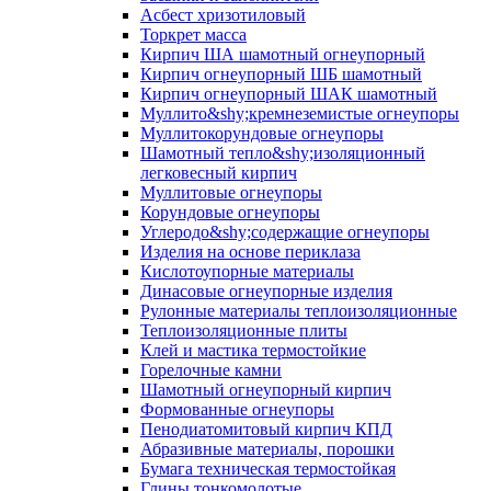
Асбест хризотиловый
Торкрет масса
Кирпич ША шамотный огнеупорный
Кирпич огнеупорный ШБ шамотный
Кирпич огнеупорный ШАК шамотный
Муллито&shy;­кремнеземистые огнеупоры
Муллито­корундовые огнеупоры
Шамотный тепло&shy;изоляционный
легковесный кирпич
Муллитовые огнеупоры
Корундовые огнеупоры
Углеродо&shy;содержащие огнеупоры
Изделия на основе периклаза
Кислотоупорные материалы
Динасовые огнеупорные изделия
Рулонные материалы теплоизоляционные
Тепло­изоляционные плиты
Клей и мастика термостойкие
Горелочные камни
Шамотный огнеупорный кирпич
Формованные огнеупоры
Пенодиатомитовый кирпич КПД
Абразивные материалы, порошки
Бумага техническая термостойкая
Глины тонкомолотые