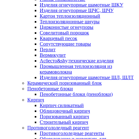
Изделия огнеупорные шамотные ШКУ
Изделия огнеупорные ШЧС, ШЧУ
Картон теплоизоляционный
Теплоизоляционные шнуры
Цирконистые огнеупоры
Совелитовый порошок
Кварцевый песок
Сопутствующие товары
Перлит
Вермикулит
Асбесто&shy;технические изделия
Промышленная теплоизоляция из
керамоволокна
Изделия огнеупорные шамотные ШЛ, ШЛТ
Керамический поризованный блок
Пенобетонные блоки
Пенобетонные блоки (пеноблоки)
Кирпич
Кирпич силикатный
Облицовочный кирпич
Поризованный кирпич
Строительный кирпич
Противогололедный реагент
Противогололедные реагенты
Оборудование и инвентарь для