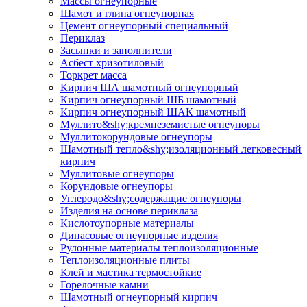
Массы огнеупорные
Шамот и глина огнеупорная
Цемент огнеупорный специальный
Периклаз
Засыпки и заполнители
Асбест хризотиловый
Торкрет масса
Кирпич ША шамотный огнеупорный
Кирпич огнеупорный ШБ шамотный
Кирпич огнеупорный ШАК шамотный
Муллито&shy;­кремнеземистые огнеупоры
Муллито­корундовые огнеупоры
Шамотный тепло&shy;изоляционный легковесный
кирпич
Муллитовые огнеупоры
Корундовые огнеупоры
Углеродо&shy;содержащие огнеупоры
Изделия на основе периклаза
Кислотоупорные материалы
Динасовые огнеупорные изделия
Рулонные материалы теплоизоляционные
Тепло­изоляционные плиты
Клей и мастика термостойкие
Горелочные камни
Шамотный огнеупорный кирпич