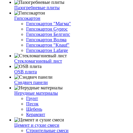
Пазогребневые плиты
Гипсокартон
Гипсокартон "Магма"
Гипсокартон Gyproc
Гипсокартон Белгипс
Гипсокартон Волма
Гипсокартон "Knauf"
Гипсокартон Lafarge
Стекломагниевый лист
OSB плита
Сэндвич панели
Нерудные материалы
Грунт
Песок
Щебень
Керамзит
Цемент и сухие смеси
Строительные смеси