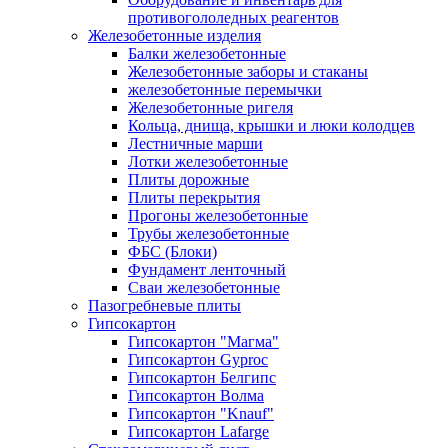
противогололедных реагентов
Железобетонные изделия
Балки железобетонные
Железобетонные заборы и стаканы
железобетонные перемычки
Железобетонные ригеля
Кольца, днища, крышки и люки колодцев
Лестничные марши
Лотки железобетонные
Плиты дорожные
Плиты перекрытия
Прогоны железобетонные
Трубы железобетонные
ФБС (Блоки)
Фундамент ленточный
Сваи железобетонные
Пазогребневые плиты
Гипсокартон
Гипсокартон "Магма"
Гипсокартон Gyproc
Гипсокартон Белгипс
Гипсокартон Волма
Гипсокартон "Knauf"
Гипсокартон Lafarge