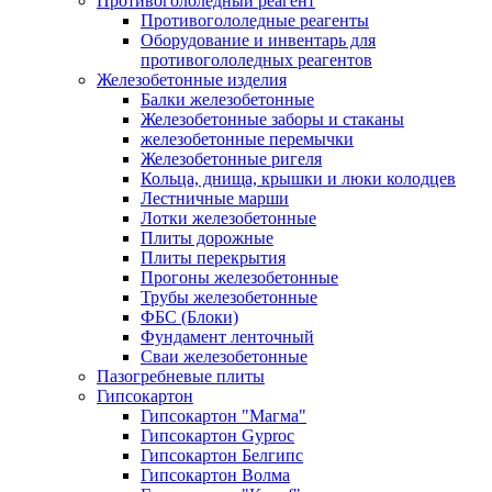
Противогололедный реагент
Противогололедные реагенты
Оборудование и инвентарь для
противогололедных реагентов
Железобетонные изделия
Балки железобетонные
Железобетонные заборы и стаканы
железобетонные перемычки
Железобетонные ригеля
Кольца, днища, крышки и люки колодцев
Лестничные марши
Лотки железобетонные
Плиты дорожные
Плиты перекрытия
Прогоны железобетонные
Трубы железобетонные
ФБС (Блоки)
Фундамент ленточный
Сваи железобетонные
Пазогребневые плиты
Гипсокартон
Гипсокартон "Магма"
Гипсокартон Gyproc
Гипсокартон Белгипс
Гипсокартон Волма