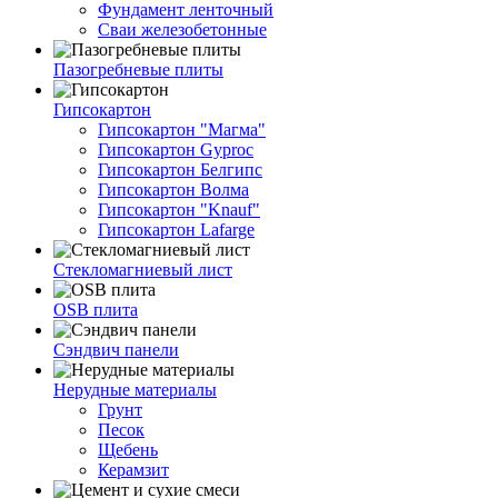
Фундамент ленточный
Сваи железобетонные
Пазогребневые плиты
Гипсокартон
Гипсокартон "Магма"
Гипсокартон Gyproc
Гипсокартон Белгипс
Гипсокартон Волма
Гипсокартон "Knauf"
Гипсокартон Lafarge
Стекломагниевый лист
OSB плита
Сэндвич панели
Нерудные материалы
Грунт
Песок
Щебень
Керамзит