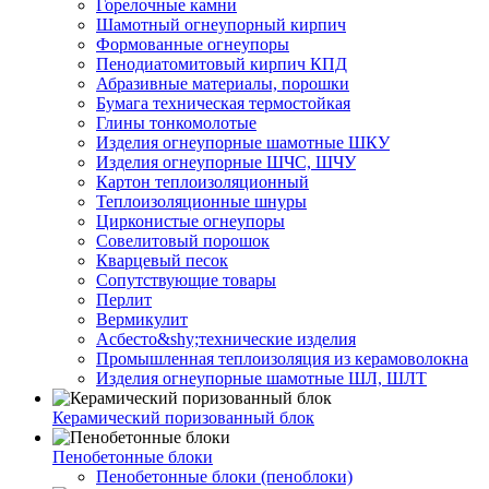
Горелочные камни
Шамотный огнеупорный кирпич
Формованные огнеупоры
Пенодиатомитовый кирпич КПД
Абразивные материалы, порошки
Бумага техническая термостойкая
Глины тонкомолотые
Изделия огнеупорные шамотные ШКУ
Изделия огнеупорные ШЧС, ШЧУ
Картон теплоизоляционный
Теплоизоляционные шнуры
Цирконистые огнеупоры
Совелитовый порошок
Кварцевый песок
Сопутствующие товары
Перлит
Вермикулит
Асбесто&shy;технические изделия
Промышленная теплоизоляция из керамоволокна
Изделия огнеупорные шамотные ШЛ, ШЛТ
Керамический поризованный блок
Пенобетонные блоки
Пенобетонные блоки (пеноблоки)