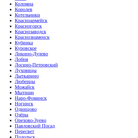
Коломна
Королев
Котельники
Красноармейск
Красногорск
Краснозаводск
Краснознаменск
Кубинка
Куровское
Ликино-Дулево
Лобня
Лосино-Петровский
Луховицы
Лыткарино
Люберцы
Можайск
Мытищи
Наро-Фоминск
Ногинск
Одинцово
Озёры
Орехово-Зуево
Павловский Посад
Пересвет
Подольск