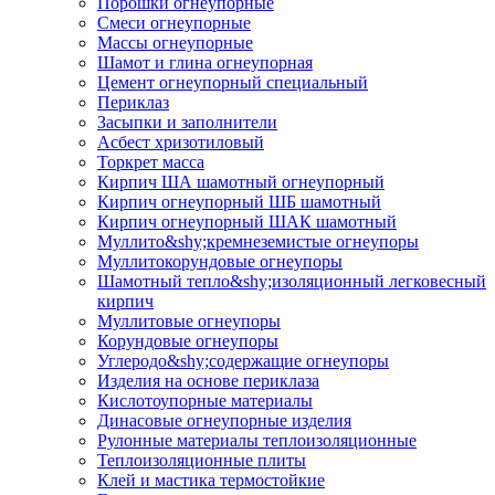
Порошки огнеупорные
Смеси огнеупорные
Массы огнеупорные
Шамот и глина огнеупорная
Цемент огнеупорный специальный
Периклаз
Засыпки и заполнители
Асбест хризотиловый
Торкрет масса
Кирпич ША шамотный огнеупорный
Кирпич огнеупорный ШБ шамотный
Кирпич огнеупорный ШАК шамотный
Муллито&shy;­кремнеземистые огнеупоры
Муллито­корундовые огнеупоры
Шамотный тепло&shy;изоляционный легковесный
кирпич
Муллитовые огнеупоры
Корундовые огнеупоры
Углеродо&shy;содержащие огнеупоры
Изделия на основе периклаза
Кислотоупорные материалы
Динасовые огнеупорные изделия
Рулонные материалы теплоизоляционные
Тепло­изоляционные плиты
Клей и мастика термостойкие