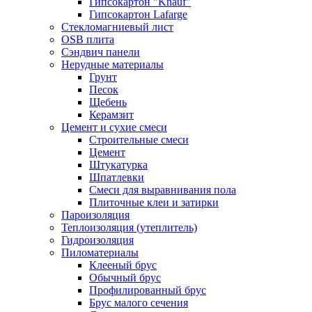
Гипсокартон "Knauf"
Гипсокартон Lafarge
Стекломагниевый лист
OSB плита
Сэндвич панели
Нерудные материалы
Грунт
Песок
Щебень
Керамзит
Цемент и сухие смеси
Строительные смеси
Цемент
Штукатурка
Шпатлевки
Смеси для выравнивания пола
Плиточные клеи и затирки
Пароизоляция
Теплоизоляция (утеплитель)
Гидроизоляция
Пиломатериалы
Клееный брус
Обычный брус
Профилированный брус
Брус малого сечения