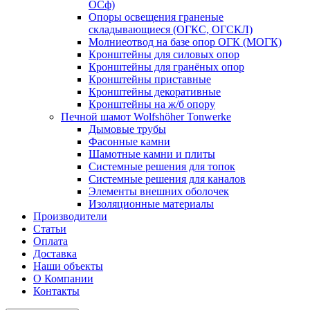
ОСф)
Опоры освещения граненые
складывающиеся (ОГКС, ОГСКЛ)
Молниеотвод на базе опор ОГК (МОГК)
Кронштейны для силовых опор
Кронштейны для гранёных опор
Кронштейны приставные
Кронштейны декоративные
Кронштейны на ж/б опору
Печной шамот Wolfshöher Tonwerke
Дымовые трубы
Фасонные камни
Шамотные камни и плиты
Системные решения для топок
Системные решения для каналов
Элементы внешних оболочек
Изоляционные материалы
Производители
Статьи
Оплата
Доставка
Наши объекты
О Компании
Контакты