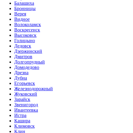
Балашиха
Бронницы
Верея
Видное
Волоколамск
Воскресенск
Высоковск
Голицыно
Дедовск
Дзержинский
Дмитров
Долгопрудный
Домодедово
Дрезна
Дубна
Егорьевск
Железнодорожный
Жуковский
Зарайск
Звенигород
Ивантеевка
Истра
Кашира
Климовск
Клин