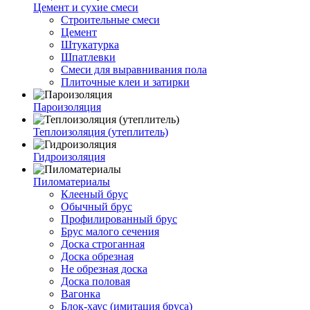
Цемент и сухие смеси
Строительные смеси
Цемент
Штукатурка
Шпатлевки
Смеси для выравнивания пола
Плиточные клеи и затирки
Пароизоляция
Теплоизоляция (утеплитель)
Гидроизоляция
Пиломатериалы
Клееный брус
Обычный брус
Профилированный брус
Брус малого сечения
Доска строганная
Доска обрезная
Не обрезная доска
Доска половая
Вагонка
Блок-хаус (имитация бруса)