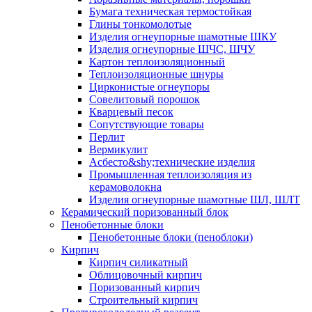
Бумага техническая термостойкая
Глины тонкомолотые
Изделия огнеупорные шамотные ШКУ
Изделия огнеупорные ШЧС, ШЧУ
Картон теплоизоляционный
Теплоизоляционные шнуры
Цирконистые огнеупоры
Совелитовый порошок
Кварцевый песок
Сопутствующие товары
Перлит
Вермикулит
Асбесто&shy;технические изделия
Промышленная теплоизоляция из
керамоволокна
Изделия огнеупорные шамотные ШЛ, ШЛТ
Керамический поризованный блок
Пенобетонные блоки
Пенобетонные блоки (пеноблоки)
Кирпич
Кирпич силикатный
Облицовочный кирпич
Поризованный кирпич
Строительный кирпич