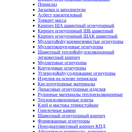
Периклаз
Засыпки и заполнители
Асбест хризотиловый
Торкрет масса
Кирпич ША шамотный огнеупорный
Кирпич огнеупорный ШБ шамотный
Кирпич огнеупорный ШАК шамотный
Муллито&shy;­кремнеземистые огнеупоры
Муллито­корундовые огнеупоры
Шамотный тепло&shy;изоляционный
легковесный кирпич
Муллитовые огнеупоры
Корундовые огнеупоры
Углеродо&shy;содержащие огнеупоры
Изделия на основе периклаза
Кислотоупорные материалы
Динасовые огнеупорные изделия
Рулонные материалы теплоизоляционные
Тепло­изоляционные плиты
Клей и мастика термостойкие
Горелочные камни
Шамотный огнеупорный кирпич
Формованные огнеупоры
Пенодиатомитовый кирпич КПД
Абразивные материалы, порошки