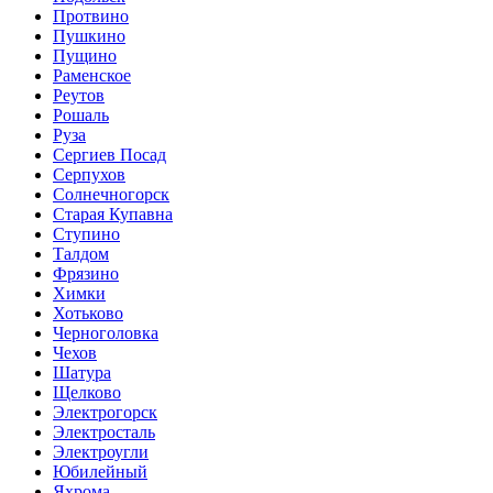
Протвино
Пушкино
Пущино
Раменское
Реутов
Рошаль
Руза
Сергиев Посад
Серпухов
Солнечногорск
Старая Купавна
Ступино
Талдом
Фрязино
Химки
Хотьково
Черноголовка
Чехов
Шатура
Щелково
Электрогорск
Электросталь
Электроугли
Юбилейный
Яхрома