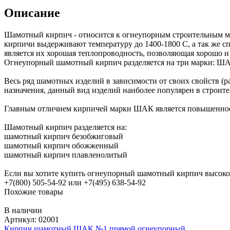
Описание
Шамотный кирпич - относится к огнеупорным строительным ма
кирпичи выдерживают температуру до 1400-1800 С, а так же 
является их хорошая теплопроводность, позволяющая хорошо и
Огнеупорный шамотный кирпич разделяется на три марки: 
Весь ряд шамотных изделий в зависимости от своих свойств (
назначения, данный вид изделий наиболее популярен в строит
Главным отличием кирпичей марки ШАК является повышенное
Шамотный кирпич разделяется на:
шамотный кирпич безобжиговый
шамотный кирпич обожженный
шамотный кирпич плавленолитый
Если вы хотите купить огнеупорный шамотный кирпич высокого
+7(800) 505-54-92 или +7(495) 638-54-92
Похожие товары
В наличии
Артикул: 02001
Кирпич шамотный ШАК №1 прямой огнеупорный