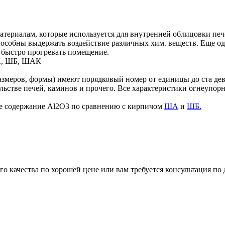
териалам, которые используется для внутренней облицовки печ
способны выдержать воздействие различных хим. веществ. Еще
 быстро прогревать помещение.
ША, ШБ, ШАК
размеров, формы) имеют порядковый номер от единицы до ста д
ельстве печей, каминов и прочего. Все характеристики огнеуп
 содержание Al2O3 по сравнению с кирпичом
ША
и
ШБ.
 качества по хорошей цене или вам требуется консультация по 