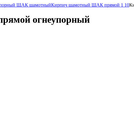
упорный ШАК шамотный
Кирпич шамотный ШАК прямой 1 10
К
рямой огнеупорный