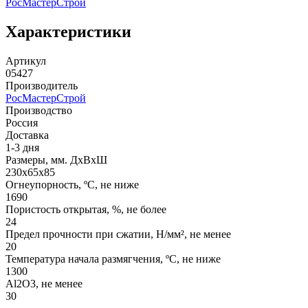
РосМастерСтрой
Характеристики
Артикул
05427
Производитель
РосМастерСтрой
Производство
Россия
Доставка
1-3 дня
Размеры, мм. ДхВхШ
230х65х85
Огнеупорность, ºС, не ниже
1690
Пористость открытая, %, не более
24
Предел прочности при сжатии, Н/мм², не менее
20
Температура начала размягчения, ºС, не ниже
1300
Аl2О3, не менее
30