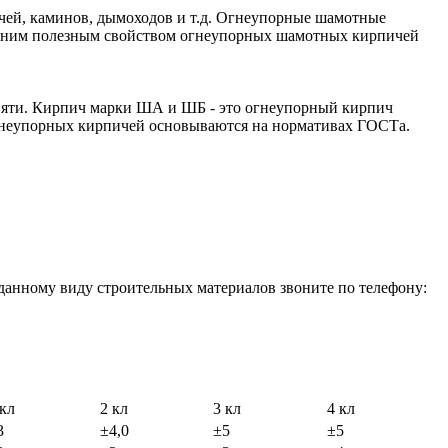
чей, каминов, дымоходов и т.д. Огнеупорные шамотные
 одним полезным свойством огнеупорных шамотных кирпичей
евяти. Кирпич марки ША и ШБ - это огнеупорный кирпич
 огнеупорных кирпичей основываются на нормативах ГОСТа.
данному виду строительных материалов звоните по телефону:
 кл
2 кл
3 кл
4 кл
3
±4,0
±5
±5