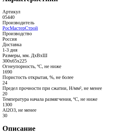
Артикул
05440
Производитель
РосМастерСтрой
Производство
Россия
Доставка
1-3 дня
Размеры, мм. ДхВхШ
300х65х225
Огнеупорность, ºС, не ниже
1690
Пористость открытая, %, не более
24
Предел прочности при сжатии, Н/мм², не менее
20
Температура начала размягчения, ºС, не ниже
1300
Аl2О3, не менее
30
Описание