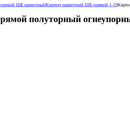
упорный ШБ шамотный
Кирпич шамотный ШБ прямой 1-19
Кирпи
рямой полуторный огнеупорн