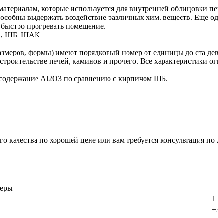
атериалам, которые используется для внутренней облицовки пе
способны выдержать воздействие различных хим. веществ. Еще
 быстро прогревать помещение.
ША, ШБ, ШАК
размеров, формы) имеют порядковый номер от единицы до ста д
 строительстве печей, каминов и прочего. Все характеристики
содержание Al2O3 по сравнению с кирпичом ШБ.
 качества по хорошей цене или вам требуется консультация по 
меры
1
±