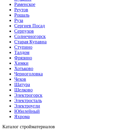
Раменское
Реутов
Рошаль
Руза
Сергиев Посад
Серпухов
Солнечногорск
Старая Купавна
Ступино
Талдом
Фрязино
Химки
Хотьково
Черноголовка
Чехов
Шатура
Щелково
Электрогорск
Электросталь
Электроугли
Юбилейный
Яхрома
Каталог стройматериалов