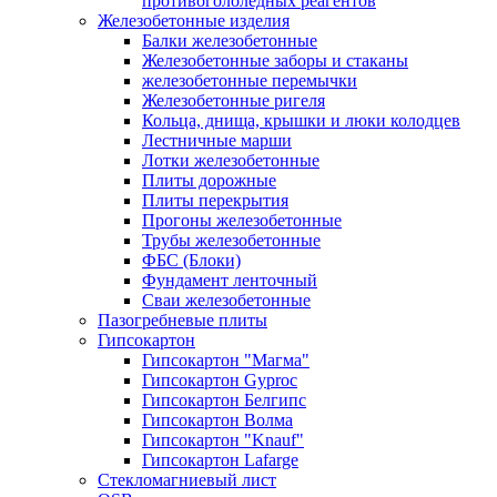
противогололедных реагентов
Железобетонные изделия
Балки железобетонные
Железобетонные заборы и стаканы
железобетонные перемычки
Железобетонные ригеля
Кольца, днища, крышки и люки колодцев
Лестничные марши
Лотки железобетонные
Плиты дорожные
Плиты перекрытия
Прогоны железобетонные
Трубы железобетонные
ФБС (Блоки)
Фундамент ленточный
Сваи железобетонные
Пазогребневые плиты
Гипсокартон
Гипсокартон "Магма"
Гипсокартон Gyproc
Гипсокартон Белгипс
Гипсокартон Волма
Гипсокартон "Knauf"
Гипсокартон Lafarge
Стекломагниевый лист