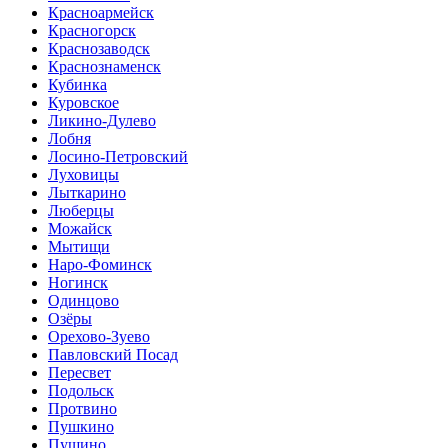
Красноармейск
Красногорск
Краснозаводск
Краснознаменск
Кубинка
Куровское
Ликино-Дулево
Лобня
Лосино-Петровский
Луховицы
Лыткарино
Люберцы
Можайск
Мытищи
Наро-Фоминск
Ногинск
Одинцово
Озёры
Орехово-Зуево
Павловский Посад
Пересвет
Подольск
Протвино
Пушкино
Пущино