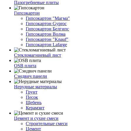
Пазогребневые плиты
Гипсокартон
Гипсокартон "Магма"
Гипсокартон Gyproc
Гипсокартон Белгипс
Гипсокартон Волма
Гипсокартон "Knauf"
Гипсокартон Lafarge
Стекломагниевый лист
OSB плита
Сэндвич панели
Нерудные материалы
Грунт
Песок
Щебень
Керамзит
Цемент и сухие смеси
Строительные смеси
Цемент