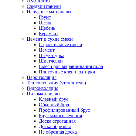
OSB плита
Сэндвич панели
Нерудные материалы
Грунт
Песок
Щебень
Керамзит
Цемент и сухие смеси
Строительные смеси
Цемент
Штукатурка
Шпатлевки
Смеси для выравнивания пола
Плиточные клеи и затирки
Пароизоляция
Теплоизоляция (утеплитель)
Гидроизоляция
Пиломатериалы
Клееный брус
Обычный брус
Профилированный брус
Брус малого сечения
Доска строганная
Доска обрезная
Не обрезная доска