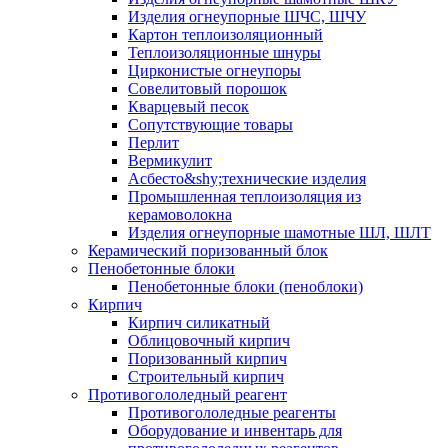
Изделия огнеупорные ШЧС, ШЧУ
Картон теплоизоляционный
Теплоизоляционные шнуры
Цирконистые огнеупоры
Совелитовый порошок
Кварцевый песок
Сопутствующие товары
Перлит
Вермикулит
Асбесто&shy;технические изделия
Промышленная теплоизоляция из
керамоволокна
Изделия огнеупорные шамотные ШЛ, ШЛТ
Керамический поризованный блок
Пенобетонные блоки
Пенобетонные блоки (пеноблоки)
Кирпич
Кирпич силикатный
Облицовочный кирпич
Поризованный кирпич
Строительный кирпич
Противогололедный реагент
Противогололедные реагенты
Оборудование и инвентарь для