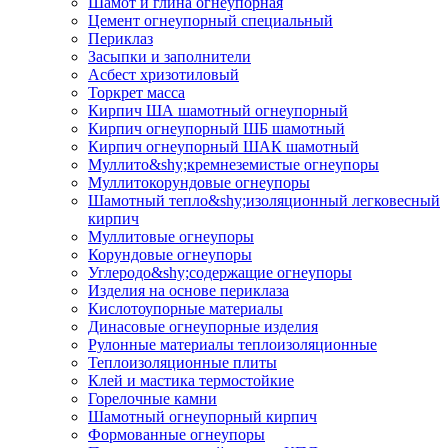
Шамот и глина огнеупорная
Цемент огнеупорный специальный
Периклаз
Засыпки и заполнители
Асбест хризотиловый
Торкрет масса
Кирпич ША шамотный огнеупорный
Кирпич огнеупорный ШБ шамотный
Кирпич огнеупорный ШАК шамотный
Муллито&shy;­кремнеземистые огнеупоры
Муллито­корундовые огнеупоры
Шамотный тепло&shy;изоляционный легковесный
кирпич
Муллитовые огнеупоры
Корундовые огнеупоры
Углеродо&shy;содержащие огнеупоры
Изделия на основе периклаза
Кислотоупорные материалы
Динасовые огнеупорные изделия
Рулонные материалы теплоизоляционные
Тепло­изоляционные плиты
Клей и мастика термостойкие
Горелочные камни
Шамотный огнеупорный кирпич
Формованные огнеупоры