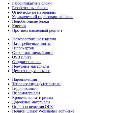
Газосиликатные блоки
Газобетонные блоки
Огнеупорные материалы
Керамический поризованный блок
Пенобетонные блоки
Кирпич
Противогололедный реагент
Железобетонные изделия
Пазогребневые плиты
Гипсокартон
Стекломагниевый лист
OSB плита
Сэндвич панели
Нерудные материалы
Цемент и сухие смеси
Пароизоляция
Теплоизоляция (утеплитель)
Гидроизоляция
Пиломатериалы
Кровельные материалы
Дорожные материалы
Опоры освещения ОГК
Печной шамот Wolfshöher Tonwerke