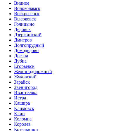
Видное
Волоколамск
Воскресенск
Высоковск
Голицыно
Дедовск
Дзержинский
Дмитров
Долгопрудный
Домодедово
Дрезна
Дубна
Егорьевск
Железнодорожный
Жуковский
Зарайск
Звенигород
Ивантеевка
Истра
Кашира
Климовск
Клин
Коломна
Королев
Котельники