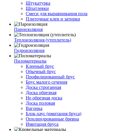
Штукатурка
Шпатлевки
Смеси для выравнивания пола
Плиточные клеи и затирки
Пароизоляция
Теплоизоляция (утеплитель)
Гидроизоляция
Пиломатериалы
Клееный брус
Обычный брус
Профилированный брус
Брус малого сечения
Доска строганная
Доска обрезная
Не обрезная доска
Доска половая
Вагонка
Блок-хаус (имитация бруса)
Оцилиндрованные бревна
Имитация бруса