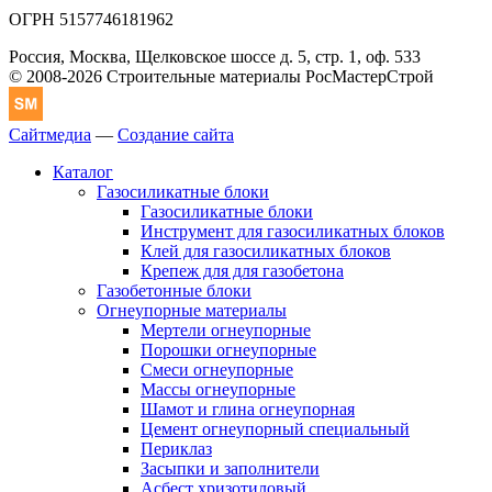
ОГРН 5157746181962
Россия, Москва, Щелковское шоссе д. 5, стр. 1, оф. 533
© 2008-2026 Строительные материалы РосМастерСтрой
Сайтмедиа
—
Создание сайта
Каталог
Газосиликатные блоки
Газосиликатные блоки
Инструмент для газосиликатных блоков
Клей для газосиликатных блоков
Крепеж для для газобетона
Газобетонные блоки
Огнеупорные материалы
Мертели огнеупорные
Порошки огнеупорные
Смеси огнеупорные
Массы огнеупорные
Шамот и глина огнеупорная
Цемент огнеупорный специальный
Периклаз
Засыпки и заполнители
Асбест хризотиловый