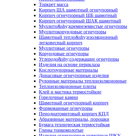
Торкрет масса
Кирпич ША шамотный огнеупорный
Кирпич огнеупорный ШБ шамотный
Кирпич огнеупорный ШАК шамотный
Муллито&shy;­кремнеземистые огнеупоры
Муллито­корундовые огнеупоры
Шамотный тепло&shy;изоляционный
легковесный кирпич
Муллитовые огнеупоры
Корундовые огнеупоры
Углеродо&shy;содержащие огнеупоры
Изделия на основе периклаза
Кислотоупорные материалы
Динасовые огнеупорные изделия
Рулонные материалы теплоизоляционные
Тепло­изоляционные плиты
Клей и мастика термостойкие
Горелочные камни
Шамотный огнеупорный кирпич
Формованные огнеупоры
Пенодиатомитовый кирпич КПД
Абразивные материалы, порошки
Бумага техническая термостойкая
Глины тонкомолотые
Изделия огнеупорные шамотные ШКУ