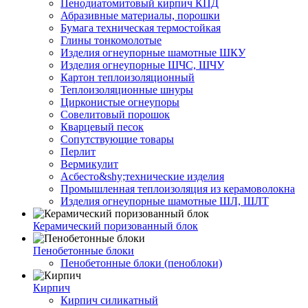
Пенодиатомитовый кирпич КПД
Абразивные материалы, порошки
Бумага техническая термостойкая
Глины тонкомолотые
Изделия огнеупорные шамотные ШКУ
Изделия огнеупорные ШЧС, ШЧУ
Картон теплоизоляционный
Теплоизоляционные шнуры
Цирконистые огнеупоры
Совелитовый порошок
Кварцевый песок
Сопутствующие товары
Перлит
Вермикулит
Асбесто&shy;технические изделия
Промышленная теплоизоляция из керамоволокна
Изделия огнеупорные шамотные ШЛ, ШЛТ
Керамический поризованный блок
Пенобетонные блоки
Пенобетонные блоки (пеноблоки)
Кирпич
Кирпич силикатный