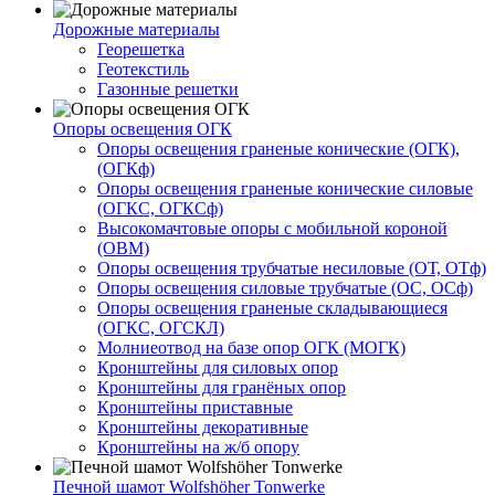
Дорожные материалы
Георешетка
Геотекстиль
Газонные решетки
Опоры освещения ОГК
Опоры освещения граненые конические (ОГК),
(ОГКф)
Опоры освещения граненые конические силовые
(ОГКС, ОГКСф)
Высокомачтовые опоры с мобильной короной
(ОВМ)
Опоры освещения трубчатые несиловые (ОТ, ОТф)
Опоры освещения силовые трубчатые (ОС, ОСф)
Опоры освещения граненые складывающиеся
(ОГКС, ОГСКЛ)
Молниеотвод на базе опор ОГК (МОГК)
Кронштейны для силовых опор
Кронштейны для гранёных опор
Кронштейны приставные
Кронштейны декоративные
Кронштейны на ж/б опору
Печной шамот Wolfshöher Tonwerke