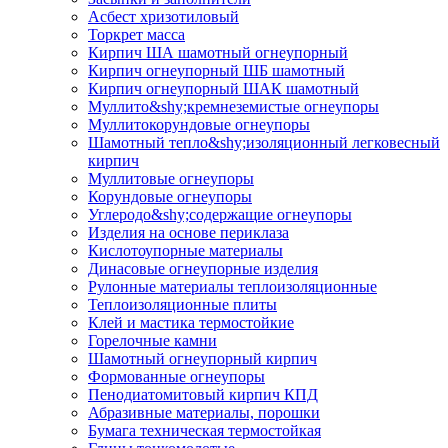
Асбест хризотиловый
Торкрет масса
Кирпич ША шамотный огнеупорный
Кирпич огнеупорный ШБ шамотный
Кирпич огнеупорный ШАК шамотный
Муллито&shy;­кремнеземистые огнеупоры
Муллито­корундовые огнеупоры
Шамотный тепло&shy;изоляционный легковесный
кирпич
Муллитовые огнеупоры
Корундовые огнеупоры
Углеродо&shy;содержащие огнеупоры
Изделия на основе периклаза
Кислотоупорные материалы
Динасовые огнеупорные изделия
Рулонные материалы теплоизоляционные
Тепло­изоляционные плиты
Клей и мастика термостойкие
Горелочные камни
Шамотный огнеупорный кирпич
Формованные огнеупоры
Пенодиатомитовый кирпич КПД
Абразивные материалы, порошки
Бумага техническая термостойкая