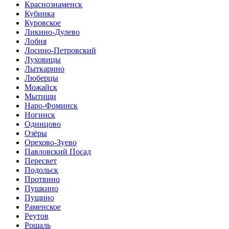
Краснознаменск
Кубинка
Куровское
Ликино-Дулево
Лобня
Лосино-Петровский
Луховицы
Лыткарино
Люберцы
Можайск
Мытищи
Наро-Фоминск
Ногинск
Одинцово
Озёры
Орехово-Зуево
Павловский Посад
Пересвет
Подольск
Протвино
Пушкино
Пущино
Раменское
Реутов
Рошаль