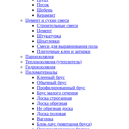
Песок
Щебень
Керамзит
Цемент и сухие смеси
Строительные смеси
Цемент
Штукатурка
Шпатлевки
Смеси для выравнивания пола
Плиточные клеи и затирки
Пароизоляция
Теплоизоляция (утеплитель)
Гидроизоляция
Пиломатериалы
Клееный брус
Обычный брус
Профилированный брус
Брус малого сечения
Доска строганная
Доска обрезная
Не обрезная доска
Доска половая
Вагонка
Блок-хаус (имитация бруса)