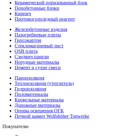
Керамический поризованный блок
Пенобетонные блоки
Кирпич
Противогололедный реагент
Железобетонные изделия
Пазогребневые плиты
Гипсокартон
Стекломагниевый лист
OSB плита
Сэндвич панели
Нерудные материалы
Цемент и сухие смеси
Пароизоляция
Теплоизоляция (утеплитель)
Гидроизоляция
Пиломатериалы
Кровельные материалы
Дорожные материалы
Опоры освещения ОГК
Печной шамот Wolfshöher Tonwerke
Покупателю