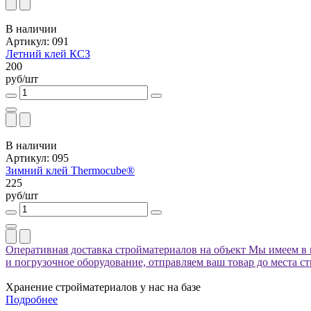
В наличии
Артикул: 091
Летний клей КСЗ
200
руб/шт
В наличии
Артикул: 095
Зимний клей Thermocube®
225
руб/шт
Оперативная доставка стройматериалов на объект
Мы имеем в 
и погрузочное оборудование, отправляем ваш товар до места с
Хранение стройматериалов у нас на базе
Подробнее