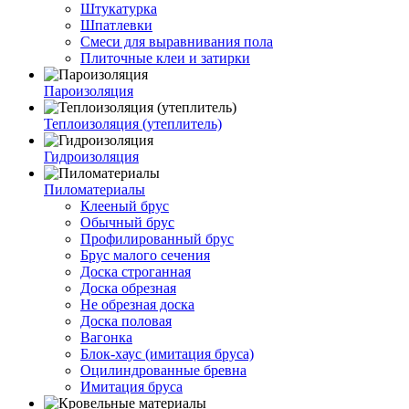
Штукатурка
Шпатлевки
Смеси для выравнивания пола
Плиточные клеи и затирки
Пароизоляция
Теплоизоляция (утеплитель)
Гидроизоляция
Пиломатериалы
Клееный брус
Обычный брус
Профилированный брус
Брус малого сечения
Доска строганная
Доска обрезная
Не обрезная доска
Доска половая
Вагонка
Блок-хаус (имитация бруса)
Оцилиндрованные бревна
Имитация бруса