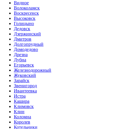
Видное
Волоколамск
Воскресенск
Высоковск
Голицыно
Дедовск
Дзержинский
Дмитров
Долгопрудный
Домодедово
Дрезна
Дубна
Егорьевск
Железнодорожный
Жуковский
Зарайск
Звенигород
Ивантеевка
Истра
Кашира
Климовск
Клин
Коломна
Королев
Котельники