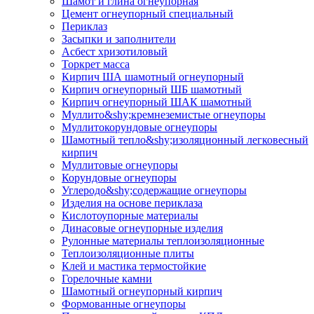
Шамот и глина огнеупорная
Цемент огнеупорный специальный
Периклаз
Засыпки и заполнители
Асбест хризотиловый
Торкрет масса
Кирпич ША шамотный огнеупорный
Кирпич огнеупорный ШБ шамотный
Кирпич огнеупорный ШАК шамотный
Муллито&shy;­кремнеземистые огнеупоры
Муллито­корундовые огнеупоры
Шамотный тепло&shy;изоляционный легковесный
кирпич
Муллитовые огнеупоры
Корундовые огнеупоры
Углеродо&shy;содержащие огнеупоры
Изделия на основе периклаза
Кислотоупорные материалы
Динасовые огнеупорные изделия
Рулонные материалы теплоизоляционные
Тепло­изоляционные плиты
Клей и мастика термостойкие
Горелочные камни
Шамотный огнеупорный кирпич
Формованные огнеупоры