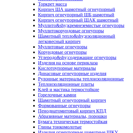
Торкрет масса
Кирпич ША шамотный огнеупорный
Кирпич огнеупорный ШБ шамотный
Кирпич огнеупорный ШАК шамотный
Муллито&shy;­кремнеземистые огнеупоры
Муллито­корундовые огнеупоры
Шамотный тепло&shy;изоляционный
легковесный кирпич
Муллитовые огнеупоры
Корундовые огнеупоры
Углеродо&shy;содержащие огнеупоры
Изделия на основе периклаза
Кислотоупорные материалы
Динасовые огнеупорные изделия
Рулонные материалы теплоизоляционные
Тепло­изоляционные плиты
Клей и мастика термостойкие
Горелочные камни
Шамотный огнеупорный кирпич
Формованные огнеупоры
Пенодиатомитовый кирпич КПД
Абразивные материалы, порошки
Бумага техническая термостойкая
Глины тонкомолотые
Изделия огнеупорные шамотные ШКУ