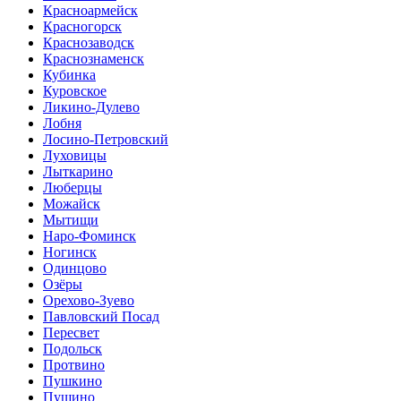
Красноармейск
Красногорск
Краснозаводск
Краснознаменск
Кубинка
Куровское
Ликино-Дулево
Лобня
Лосино-Петровский
Луховицы
Лыткарино
Люберцы
Можайск
Мытищи
Наро-Фоминск
Ногинск
Одинцово
Озёры
Орехово-Зуево
Павловский Посад
Пересвет
Подольск
Протвино
Пушкино
Пущино