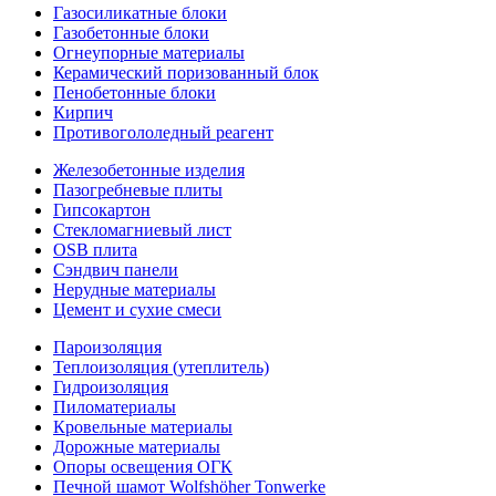
Газосиликатные блоки
Газобетонные блоки
Огнеупорные материалы
Керамический поризованный блок
Пенобетонные блоки
Кирпич
Противогололедный реагент
Железобетонные изделия
Пазогребневые плиты
Гипсокартон
Стекломагниевый лист
OSB плита
Сэндвич панели
Нерудные материалы
Цемент и сухие смеси
Пароизоляция
Теплоизоляция (утеплитель)
Гидроизоляция
Пиломатериалы
Кровельные материалы
Дорожные материалы
Опоры освещения ОГК
Печной шамот Wolfshöher Tonwerke