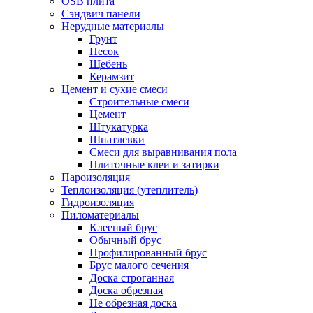
OSB плита
Сэндвич панели
Нерудные материалы
Грунт
Песок
Щебень
Керамзит
Цемент и сухие смеси
Строительные смеси
Цемент
Штукатурка
Шпатлевки
Смеси для выравнивания пола
Плиточные клеи и затирки
Пароизоляция
Теплоизоляция (утеплитель)
Гидроизоляция
Пиломатериалы
Клееный брус
Обычный брус
Профилированный брус
Брус малого сечения
Доска строганная
Доска обрезная
Не обрезная доска