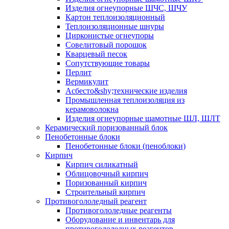
Изделия огнеупорные ШЧС, ШЧУ
Картон теплоизоляционный
Теплоизоляционные шнуры
Цирконистые огнеупоры
Совелитовый порошок
Кварцевый песок
Сопутствующие товары
Перлит
Вермикулит
Асбесто&shy;технические изделия
Промышленная теплоизоляция из
керамоволокна
Изделия огнеупорные шамотные ШЛ, ШЛТ
Керамический поризованный блок
Пенобетонные блоки
Пенобетонные блоки (пеноблоки)
Кирпич
Кирпич силикатный
Облицовочный кирпич
Поризованный кирпич
Строительный кирпич
Противогололедный реагент
Противогололедные реагенты
Оборудование и инвентарь для
противогололедных реагентов