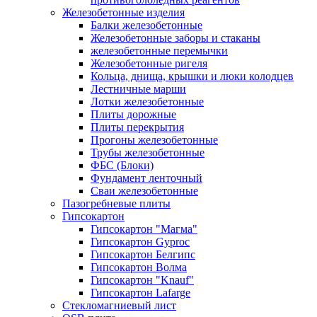
Железобетонные изделия
Балки железобетонные
Железобетонные заборы и стаканы
железобетонные перемычки
Железобетонные ригеля
Кольца, днища, крышки и люки колодцев
Лестничные марши
Лотки железобетонные
Плиты дорожные
Плиты перекрытия
Прогоны железобетонные
Трубы железобетонные
ФБС (Блоки)
Фундамент ленточный
Сваи железобетонные
Пазогребневые плиты
Гипсокартон
Гипсокартон "Магма"
Гипсокартон Gyproc
Гипсокартон Белгипс
Гипсокартон Волма
Гипсокартон "Knauf"
Гипсокартон Lafarge
Стекломагниевый лист