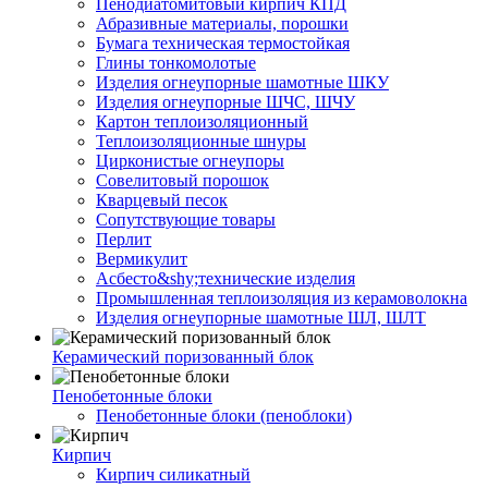
Пенодиатомитовый кирпич КПД
Абразивные материалы, порошки
Бумага техническая термостойкая
Глины тонкомолотые
Изделия огнеупорные шамотные ШКУ
Изделия огнеупорные ШЧС, ШЧУ
Картон теплоизоляционный
Теплоизоляционные шнуры
Цирконистые огнеупоры
Совелитовый порошок
Кварцевый песок
Сопутствующие товары
Перлит
Вермикулит
Асбесто&shy;технические изделия
Промышленная теплоизоляция из керамоволокна
Изделия огнеупорные шамотные ШЛ, ШЛТ
Керамический поризованный блок
Пенобетонные блоки
Пенобетонные блоки (пеноблоки)
Кирпич
Кирпич силикатный