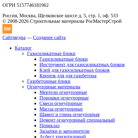
ОГРН 5157746181962
Россия, Москва, Щелковское шоссе д. 5, стр. 1, оф. 533
© 2008-2026 Строительные материалы РосМастерСтрой
Сайтмедиа
—
Создание сайта
Каталог
Газосиликатные блоки
Газосиликатные блоки
Инструмент для газосиликатных блоков
Клей для газосиликатных блоков
Крепеж для для газобетона
Газобетонные блоки
Огнеупорные материалы
Мертели огнеупорные
Порошки огнеупорные
Смеси огнеупорные
Массы огнеупорные
Шамот и глина огнеупорная
Цемент огнеупорный специальный
Периклаз
Засыпки и заполнители
Асбест хризотиловый