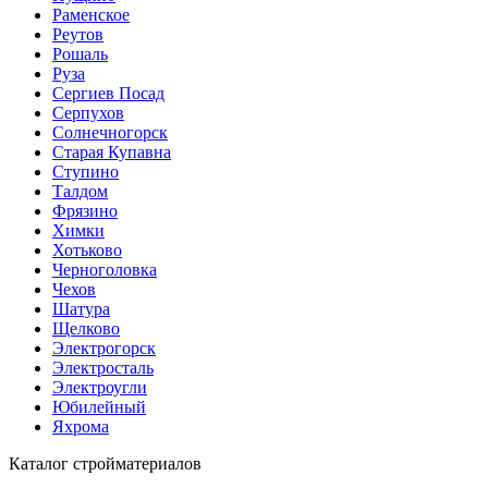
Раменское
Реутов
Рошаль
Руза
Сергиев Посад
Серпухов
Солнечногорск
Старая Купавна
Ступино
Талдом
Фрязино
Химки
Хотьково
Черноголовка
Чехов
Шатура
Щелково
Электрогорск
Электросталь
Электроугли
Юбилейный
Яхрома
Каталог стройматериалов