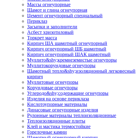
Массы огнеупорные
Шамот и глина огнеупорная
Цемент огнеупорный специальный
Периклаз
Засыпки и заполнители
Асбест хризотиловый
Торкрет масса
Кирпич ША шамотный огнеупорный
Кирпич огнеупорный ШБ шамотный
Кирпич огнеупорный ШАК шамотный
Муллито&shy;­кремнеземистые огнеупоры
Муллито­корундовые огнеупоры
Шамотный тепло&shy;изоляционный легковесный
кирпич
Муллитовые огнеупоры
Корундовые огнеупоры
Углеродо&shy;содержащие огнеупоры
Изделия на основе периклаза
Кислотоупорные материалы
Динасовые огнеупорные изделия
Рулонные материалы теплоизоляционные
Тепло­изоляционные плиты
Клей и мастика термостойкие
Горелочные камни
Шамотный огнеупорный кирпич