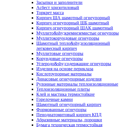
Засыпки и заполнители
Асбест хризотиловый
Торкрет масса
Кирпич ША шамотный огнеупорный
Кирпич огнеупорный ШБ шамотный
Кирпич огнеупорный ШАК шамотный
Муллито&shy;­кремнеземистые огнеупоры
Муллито­корундовые огнеупоры
Шамотный тепло&shy;изоляционный
легковесный кирпич
Муллитовые огнеупоры
Корундовые огнеупоры
Углеродо&shy;содержащие огнеупоры
Изделия на основе периклаза
Кислотоупорные материалы
Динасовые огнеупорные изделия
Рулонные материалы теплоизоляционные
Тепло­изоляционные плиты
Клей и мастика термостойкие
Горелочные камни
Шамотный огнеупорный кирпич
Формованные огнеупоры
Пенодиатомитовый кирпич КПД
Абразивные материалы, порошки
Бумага техническая термостойкая