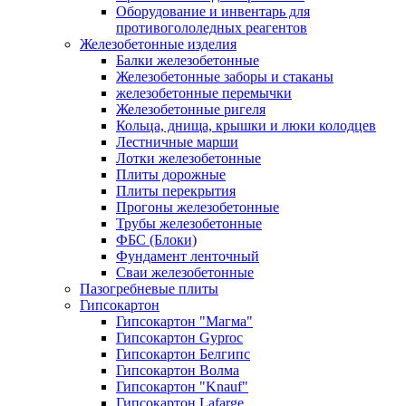
Оборудование и инвентарь для
противогололедных реагентов
Железобетонные изделия
Балки железобетонные
Железобетонные заборы и стаканы
железобетонные перемычки
Железобетонные ригеля
Кольца, днища, крышки и люки колодцев
Лестничные марши
Лотки железобетонные
Плиты дорожные
Плиты перекрытия
Прогоны железобетонные
Трубы железобетонные
ФБС (Блоки)
Фундамент ленточный
Сваи железобетонные
Пазогребневые плиты
Гипсокартон
Гипсокартон "Магма"
Гипсокартон Gyproc
Гипсокартон Белгипс
Гипсокартон Волма
Гипсокартон "Knauf"
Гипсокартон Lafarge