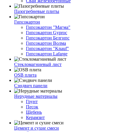
Сваи железобетонные
Пазогребневые плиты
Гипсокартон
Гипсокартон "Магма"
Гипсокартон Gyproc
Гипсокартон Белгипс
Гипсокартон Волма
Гипсокартон "Knauf"
Гипсокартон Lafarge
Стекломагниевый лист
OSB плита
Сэндвич панели
Нерудные материалы
Грунт
Песок
Щебень
Керамзит
Цемент и сухие смеси