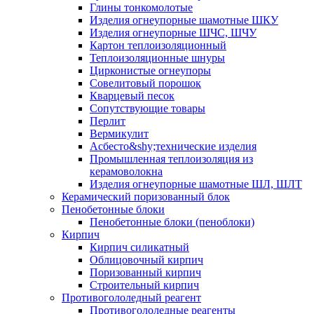
Глины тонкомолотые
Изделия огнеупорные шамотные ШКУ
Изделия огнеупорные ШЧС, ШЧУ
Картон теплоизоляционный
Теплоизоляционные шнуры
Цирконистые огнеупоры
Совелитовый порошок
Кварцевый песок
Сопутствующие товары
Перлит
Вермикулит
Асбесто&shy;технические изделия
Промышленная теплоизоляция из
керамоволокна
Изделия огнеупорные шамотные ШЛ, ШЛТ
Керамический поризованный блок
Пенобетонные блоки
Пенобетонные блоки (пеноблоки)
Кирпич
Кирпич силикатный
Облицовочный кирпич
Поризованный кирпич
Строительный кирпич
Противогололедный реагент
Противогололедные реагенты