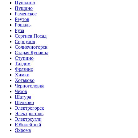
Пушкино
Пущино
Раменское
Реутов
Рошаль
Руза
Сергиев Посад
Серпухов
Солнечногорск
Старая Купавна
Ступино
Талдом
Фрязино
Химки
Хотьково
Черноголовка
Чехов
Шатура
Щелково
Электрогорск
Электросталь
Электроугли
Юбилейный
Яхрома