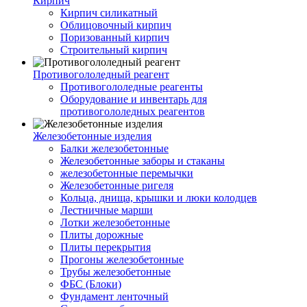
Кирпич
Кирпич силикатный
Облицовочный кирпич
Поризованный кирпич
Строительный кирпич
Противогололедный реагент
Противогололедные реагенты
Оборудование и инвентарь для
противогололедных реагентов
Железобетонные изделия
Балки железобетонные
Железобетонные заборы и стаканы
железобетонные перемычки
Железобетонные ригеля
Кольца, днища, крышки и люки колодцев
Лестничные марши
Лотки железобетонные
Плиты дорожные
Плиты перекрытия
Прогоны железобетонные
Трубы железобетонные
ФБС (Блоки)
Фундамент ленточный