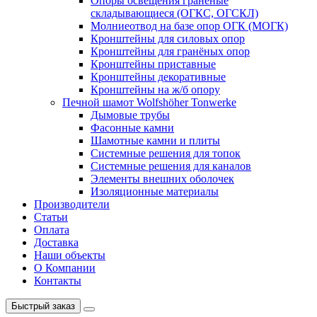
Опоры освещения граненые
складывающиеся (ОГКС, ОГСКЛ)
Молниеотвод на базе опор ОГК (МОГК)
Кронштейны для силовых опор
Кронштейны для гранёных опор
Кронштейны приставные
Кронштейны декоративные
Кронштейны на ж/б опору
Печной шамот Wolfshöher Tonwerke
Дымовые трубы
Фасонные камни
Шамотные камни и плиты
Системные решения для топок
Системные решения для каналов
Элементы внешних оболочек
Изоляционные материалы
Производители
Статьи
Оплата
Доставка
Наши объекты
О Компании
Контакты
Быстрый заказ