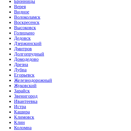
Бронницы
Верея
Видное
Волоколамск
Воскресенск
Высоковск
Голицыно
Дедовск
Дзержинский
Дмитров
Долгопрудный
Домодедово
Дрезна
Дубна
Егорьевск
Железнодорожный
Жуковский
Зарайск
Звенигород
Ивантеевка
Истра
Кашира
Климовск
Клин
Коломна