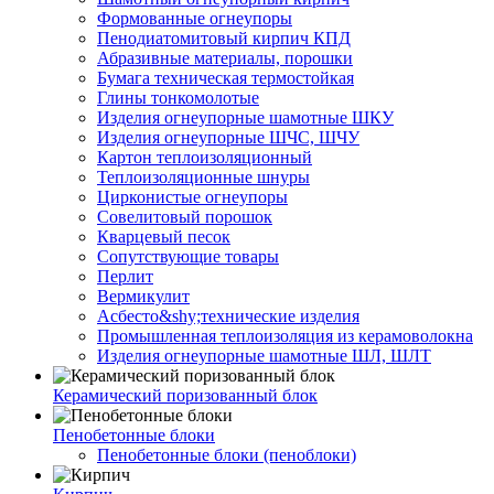
Формованные огнеупоры
Пенодиатомитовый кирпич КПД
Абразивные материалы, порошки
Бумага техническая термостойкая
Глины тонкомолотые
Изделия огнеупорные шамотные ШКУ
Изделия огнеупорные ШЧС, ШЧУ
Картон теплоизоляционный
Теплоизоляционные шнуры
Цирконистые огнеупоры
Совелитовый порошок
Кварцевый песок
Сопутствующие товары
Перлит
Вермикулит
Асбесто&shy;технические изделия
Промышленная теплоизоляция из керамоволокна
Изделия огнеупорные шамотные ШЛ, ШЛТ
Керамический поризованный блок
Пенобетонные блоки
Пенобетонные блоки (пеноблоки)