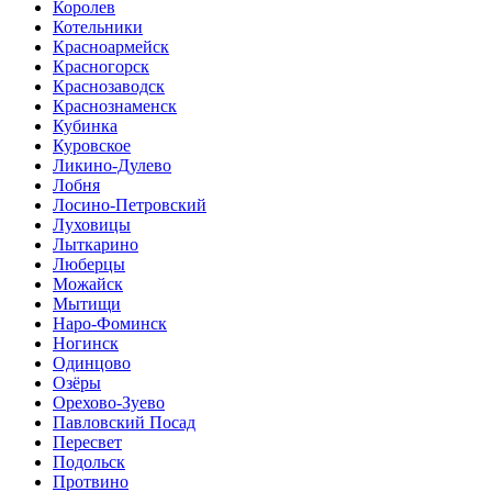
Королев
Котельники
Красноармейск
Красногорск
Краснозаводск
Краснознаменск
Кубинка
Куровское
Ликино-Дулево
Лобня
Лосино-Петровский
Луховицы
Лыткарино
Люберцы
Можайск
Мытищи
Наро-Фоминск
Ногинск
Одинцово
Озёры
Орехово-Зуево
Павловский Посад
Пересвет
Подольск
Протвино