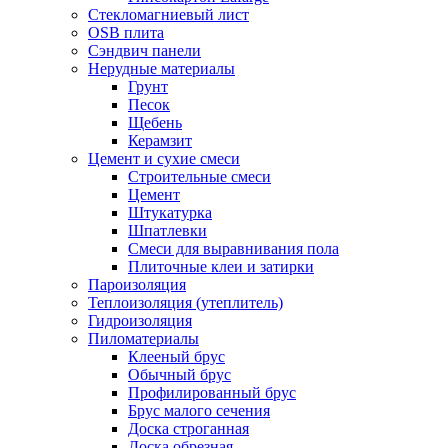
Стекломагниевый лист
OSB плита
Сэндвич панели
Нерудные материалы
Грунт
Песок
Щебень
Керамзит
Цемент и сухие смеси
Строительные смеси
Цемент
Штукатурка
Шпатлевки
Смеси для выравнивания пола
Плиточные клеи и затирки
Пароизоляция
Теплоизоляция (утеплитель)
Гидроизоляция
Пиломатериалы
Клееный брус
Обычный брус
Профилированный брус
Брус малого сечения
Доска строганная
Доска обрезная