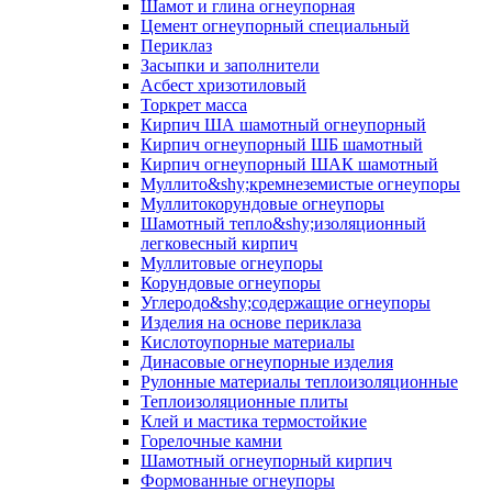
Шамот и глина огнеупорная
Цемент огнеупорный специальный
Периклаз
Засыпки и заполнители
Асбест хризотиловый
Торкрет масса
Кирпич ША шамотный огнеупорный
Кирпич огнеупорный ШБ шамотный
Кирпич огнеупорный ШАК шамотный
Муллито&shy;­кремнеземистые огнеупоры
Муллито­корундовые огнеупоры
Шамотный тепло&shy;изоляционный
легковесный кирпич
Муллитовые огнеупоры
Корундовые огнеупоры
Углеродо&shy;содержащие огнеупоры
Изделия на основе периклаза
Кислотоупорные материалы
Динасовые огнеупорные изделия
Рулонные материалы теплоизоляционные
Тепло­изоляционные плиты
Клей и мастика термостойкие
Горелочные камни
Шамотный огнеупорный кирпич
Формованные огнеупоры