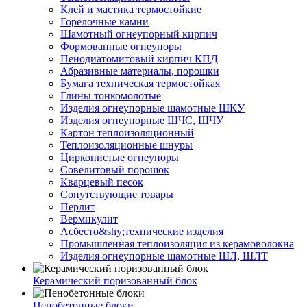
Клей и мастика термостойкие
Горелочные камни
Шамотный огнеупорный кирпич
Формованные огнеупоры
Пенодиатомитовый кирпич КПД
Абразивные материалы, порошки
Бумага техническая термостойкая
Глины тонкомолотые
Изделия огнеупорные шамотные ШКУ
Изделия огнеупорные ШЧС, ШЧУ
Картон теплоизоляционный
Теплоизоляционные шнуры
Цирконистые огнеупоры
Совелитовый порошок
Кварцевый песок
Сопутствующие товары
Перлит
Вермикулит
Асбесто&shy;технические изделия
Промышленная теплоизоляция из керамоволокна
Изделия огнеупорные шамотные ШЛ, ШЛТ
Керамический поризованный блок
Пенобетонные блоки