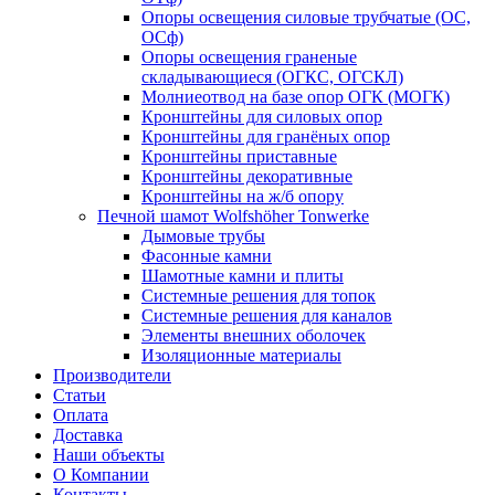
Опоры освещения силовые трубчатые (ОС,
ОСф)
Опоры освещения граненые
складывающиеся (ОГКС, ОГСКЛ)
Молниеотвод на базе опор ОГК (МОГК)
Кронштейны для силовых опор
Кронштейны для гранёных опор
Кронштейны приставные
Кронштейны декоративные
Кронштейны на ж/б опору
Печной шамот Wolfshöher Tonwerke
Дымовые трубы
Фасонные камни
Шамотные камни и плиты
Системные решения для топок
Системные решения для каналов
Элементы внешних оболочек
Изоляционные материалы
Производители
Статьи
Оплата
Доставка
Наши объекты
О Компании
Контакты