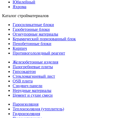
Юбилейный
Яхрома
Каталог стройматериалов
Газосиликатные блоки
Газобетонные блоки
Огнеупорные материалы
Керамический поризованный блок
Пенобетонные блоки
Кирпич
Противогололедный реагент
Железобетонные изделия
Пазогребневые плиты
Гипсокартон
Стекломагниевый лист
OSB плита
Сэндвич панели
Нерудные материалы
Цемент и сухие смеси
Пароизоляция
Теплоизоляция (утеплитель)
Гидроизоляция