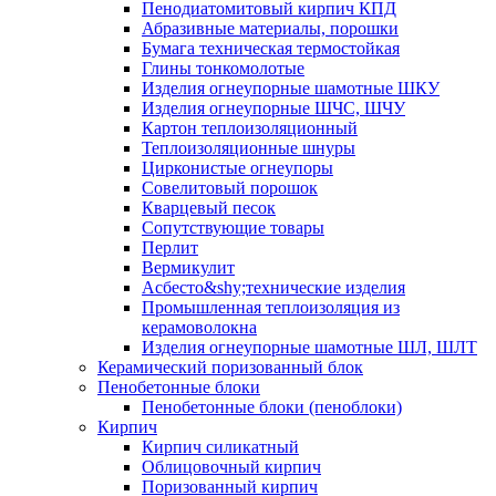
Пенодиатомитовый кирпич КПД
Абразивные материалы, порошки
Бумага техническая термостойкая
Глины тонкомолотые
Изделия огнеупорные шамотные ШКУ
Изделия огнеупорные ШЧС, ШЧУ
Картон теплоизоляционный
Теплоизоляционные шнуры
Цирконистые огнеупоры
Совелитовый порошок
Кварцевый песок
Сопутствующие товары
Перлит
Вермикулит
Асбесто&shy;технические изделия
Промышленная теплоизоляция из
керамоволокна
Изделия огнеупорные шамотные ШЛ, ШЛТ
Керамический поризованный блок
Пенобетонные блоки
Пенобетонные блоки (пеноблоки)
Кирпич
Кирпич силикатный
Облицовочный кирпич
Поризованный кирпич