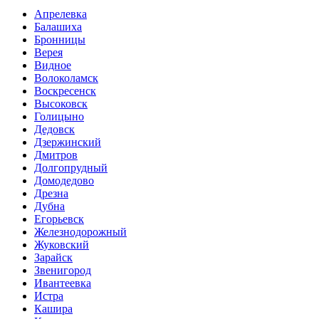
Апрелевка
Балашиха
Бронницы
Верея
Видное
Волоколамск
Воскресенск
Высоковск
Голицыно
Дедовск
Дзержинский
Дмитров
Долгопрудный
Домодедово
Дрезна
Дубна
Егорьевск
Железнодорожный
Жуковский
Зарайск
Звенигород
Ивантеевка
Истра
Кашира