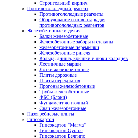
Строительный кирпич
Противогололедный реагент
Противогололедные реагенты
Оборудование и инвентарь для
противогололедных реагентов
Железобетонные изделия
Балки железобетонные
Железобетонные заборы и стаканы
железобетонные перемычки
Железобетонные ригеля
Кольца, днища, крышки и люки колодцев
Лестничные марши
Лотки железобетонные
Плиты дорожные
Плиты перекрытия
Прогоны железобетонные
Трубы железобетонные
ФБС (Блоки)
Фундамент ленточный
Сваи железобетонные
Пазогребневые плиты
Гипсокартон
Гипсокартон "Магма"
Гипсокартон Gyproc
Гипсокартон Белгипс