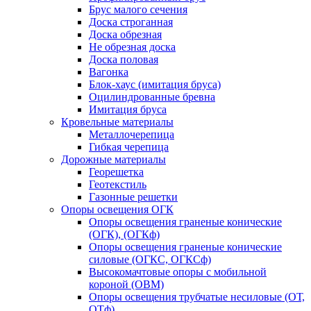
Брус малого сечения
Доска строганная
Доска обрезная
Не обрезная доска
Доска половая
Вагонка
Блок-хаус (имитация бруса)
Оцилиндрованные бревна
Имитация бруса
Кровельные материалы
Металлочерепица
Гибкая черепица
Дорожные материалы
Георешетка
Геотекстиль
Газонные решетки
Опоры освещения ОГК
Опоры освещения граненые конические
(ОГК), (ОГКф)
Опоры освещения граненые конические
силовые (ОГКС, ОГКСф)
Высокомачтовые опоры с мобильной
короной (ОВМ)
Опоры освещения трубчатые несиловые (ОТ,
ОТф)