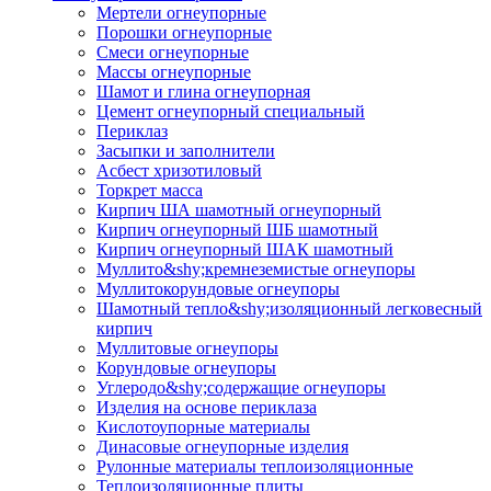
Мертели огнеупорные
Порошки огнеупорные
Смеси огнеупорные
Массы огнеупорные
Шамот и глина огнеупорная
Цемент огнеупорный специальный
Периклаз
Засыпки и заполнители
Асбест хризотиловый
Торкрет масса
Кирпич ША шамотный огнеупорный
Кирпич огнеупорный ШБ шамотный
Кирпич огнеупорный ШАК шамотный
Муллито&shy;­кремнеземистые огнеупоры
Муллито­корундовые огнеупоры
Шамотный тепло&shy;изоляционный легковесный
кирпич
Муллитовые огнеупоры
Корундовые огнеупоры
Углеродо&shy;содержащие огнеупоры
Изделия на основе периклаза
Кислотоупорные материалы
Динасовые огнеупорные изделия
Рулонные материалы теплоизоляционные
Тепло­изоляционные плиты