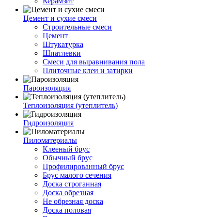
Керамзит
Цемент и сухие смеси
Строительные смеси
Цемент
Штукатурка
Шпатлевки
Смеси для выравнивания пола
Плиточные клеи и затирки
Пароизоляция
Теплоизоляция (утеплитель)
Гидроизоляция
Пиломатериалы
Клееный брус
Обычный брус
Профилированный брус
Брус малого сечения
Доска строганная
Доска обрезная
Не обрезная доска
Доска половая