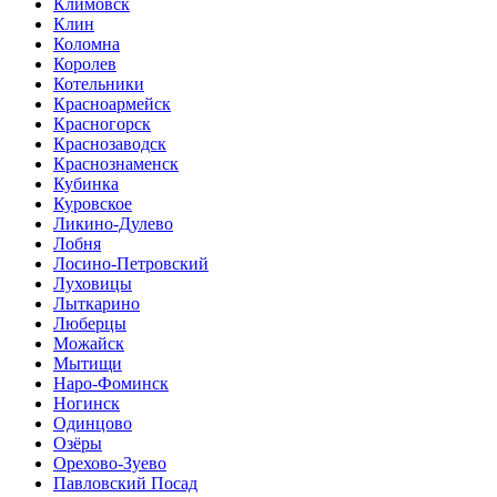
Климовск
Клин
Коломна
Королев
Котельники
Красноармейск
Красногорск
Краснозаводск
Краснознаменск
Кубинка
Куровское
Ликино-Дулево
Лобня
Лосино-Петровский
Луховицы
Лыткарино
Люберцы
Можайск
Мытищи
Наро-Фоминск
Ногинск
Одинцово
Озёры
Орехово-Зуево
Павловский Посад