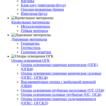
Вагонка
Блок-хаус (имитация бруса)
Оцилиндрованные бревна
Имитация бруса
Кровельные материалы
Металлочерепица
Гибкая черепица
Дорожные материалы
Георешетка
Геотекстиль
Газонные решетки
Опоры освещения ОГК
Опоры освещения граненые конические (ОГК),
(ОГКф)
Опоры освещения граненые конические силовые
(ОГКС, ОГКСф)
Высокомачтовые опоры с мобильной короной
(ОВМ)
Опоры освещения трубчатые несиловые (ОТ, ОТф)
Опоры освещения силовые трубчатые (ОС, ОСф)
Опоры освещения граненые складывающиеся
(ОГКС, ОГСКЛ)