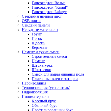
Гипсокартон Волма
Гипсокартон "Knauf"
Гипсокартон Lafarge
Стекломагниевый лист
OSB плита
Сэндвич панели
Нерудные материалы
Грунт
Песок
Щебень
Керамзит
Цемент и сухие смеси
Строительные смеси
Цемент
Штукатурка
Шпатлевки
Смеси для выравнивания пола
Плиточные клеи и затирки
Пароизоляция
Теплоизоляция (утеплитель)
Гидроизоляция
Пиломатериалы
Клееный брус
Обычный брус
Профилированный брус