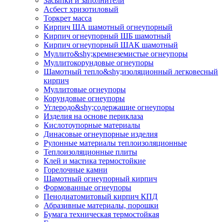
Засыпки и заполнители
Асбест хризотиловый
Торкрет масса
Кирпич ША шамотный огнеупорный
Кирпич огнеупорный ШБ шамотный
Кирпич огнеупорный ШАК шамотный
Муллито&shy;­кремнеземистые огнеупоры
Муллито­корундовые огнеупоры
Шамотный тепло&shy;изоляционный легковесный
кирпич
Муллитовые огнеупоры
Корундовые огнеупоры
Углеродо&shy;содержащие огнеупоры
Изделия на основе периклаза
Кислотоупорные материалы
Динасовые огнеупорные изделия
Рулонные материалы теплоизоляционные
Тепло­изоляционные плиты
Клей и мастика термостойкие
Горелочные камни
Шамотный огнеупорный кирпич
Формованные огнеупоры
Пенодиатомитовый кирпич КПД
Абразивные материалы, порошки
Бумага техническая термостойкая