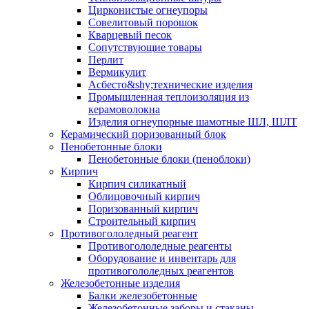
Цирконистые огнеупоры
Совелитовый порошок
Кварцевый песок
Сопутствующие товары
Перлит
Вермикулит
Асбесто&shy;технические изделия
Промышленная теплоизоляция из
керамоволокна
Изделия огнеупорные шамотные ШЛ, ШЛТ
Керамический поризованный блок
Пенобетонные блоки
Пенобетонные блоки (пеноблоки)
Кирпич
Кирпич силикатный
Облицовочный кирпич
Поризованный кирпич
Строительный кирпич
Противогололедный реагент
Противогололедные реагенты
Оборудование и инвентарь для
противогололедных реагентов
Железобетонные изделия
Балки железобетонные
Железобетонные заборы и стаканы