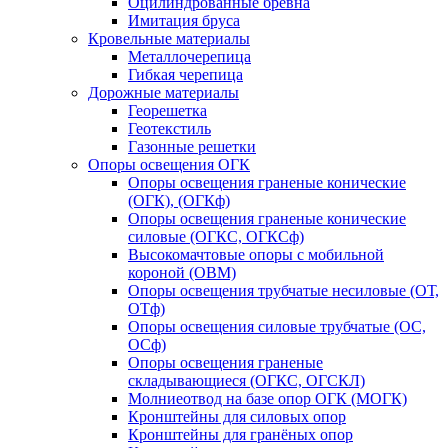
Оцилиндрованные бревна
Имитация бруса
Кровельные материалы
Металлочерепица
Гибкая черепица
Дорожные материалы
Георешетка
Геотекстиль
Газонные решетки
Опоры освещения ОГК
Опоры освещения граненые конические
(ОГК), (ОГКф)
Опоры освещения граненые конические
силовые (ОГКС, ОГКСф)
Высокомачтовые опоры с мобильной
короной (ОВМ)
Опоры освещения трубчатые несиловые (ОТ,
ОТф)
Опоры освещения силовые трубчатые (ОС,
ОСф)
Опоры освещения граненые
складывающиеся (ОГКС, ОГСКЛ)
Молниеотвод на базе опор ОГК (МОГК)
Кронштейны для силовых опор
Кронштейны для гранёных опор