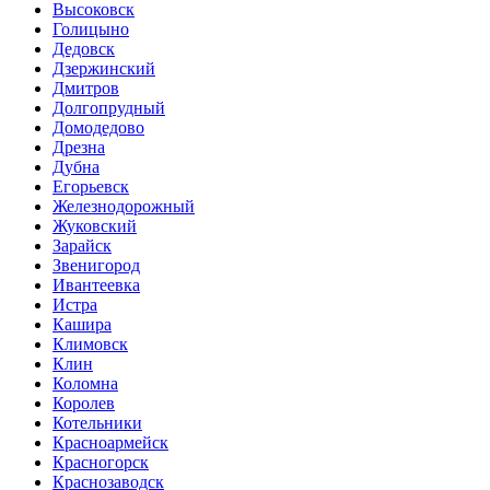
Высоковск
Голицыно
Дедовск
Дзержинский
Дмитров
Долгопрудный
Домодедово
Дрезна
Дубна
Егорьевск
Железнодорожный
Жуковский
Зарайск
Звенигород
Ивантеевка
Истра
Кашира
Климовск
Клин
Коломна
Королев
Котельники
Красноармейск
Красногорск
Краснозаводск