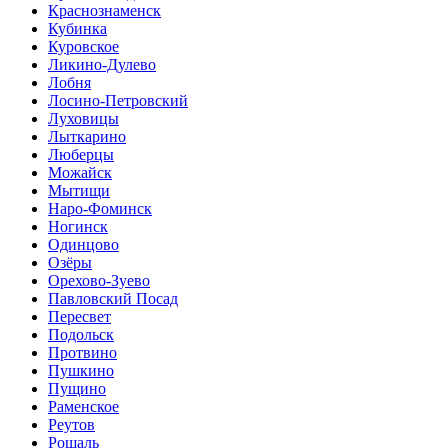
Краснознаменск
Кубинка
Куровское
Ликино-Дулево
Лобня
Лосино-Петровский
Луховицы
Лыткарино
Люберцы
Можайск
Мытищи
Наро-Фоминск
Ногинск
Одинцово
Озёры
Орехово-Зуево
Павловский Посад
Пересвет
Подольск
Протвино
Пушкино
Пущино
Раменское
Реутов
Рошаль