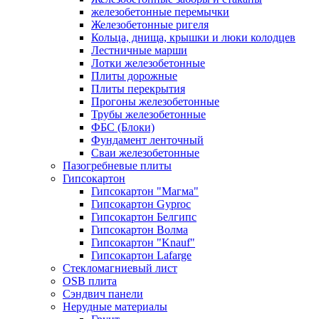
железобетонные перемычки
Железобетонные ригеля
Кольца, днища, крышки и люки колодцев
Лестничные марши
Лотки железобетонные
Плиты дорожные
Плиты перекрытия
Прогоны железобетонные
Трубы железобетонные
ФБС (Блоки)
Фундамент ленточный
Сваи железобетонные
Пазогребневые плиты
Гипсокартон
Гипсокартон "Магма"
Гипсокартон Gyproc
Гипсокартон Белгипс
Гипсокартон Волма
Гипсокартон "Knauf"
Гипсокартон Lafarge
Стекломагниевый лист
OSB плита
Сэндвич панели
Нерудные материалы