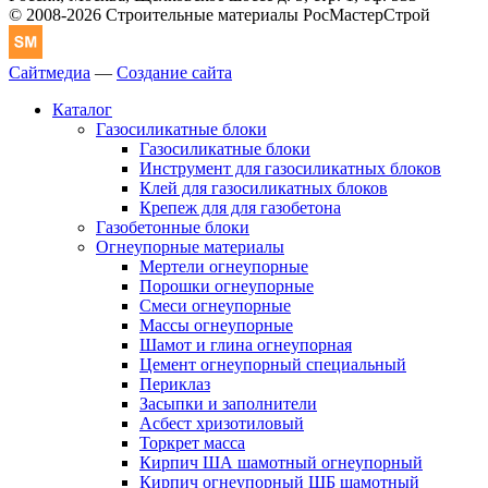
© 2008-2026 Строительные материалы РосМастерСтрой
Сайтмедиа
—
Создание сайта
Каталог
Газосиликатные блоки
Газосиликатные блоки
Инструмент для газосиликатных блоков
Клей для газосиликатных блоков
Крепеж для для газобетона
Газобетонные блоки
Огнеупорные материалы
Мертели огнеупорные
Порошки огнеупорные
Смеси огнеупорные
Массы огнеупорные
Шамот и глина огнеупорная
Цемент огнеупорный специальный
Периклаз
Засыпки и заполнители
Асбест хризотиловый
Торкрет масса
Кирпич ША шамотный огнеупорный
Кирпич огнеупорный ШБ шамотный