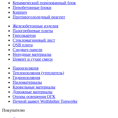
Керамический поризованный блок
Пенобетонные блоки
Кирпич
Противогололедный реагент
Железобетонные изделия
Пазогребневые плиты
Гипсокартон
Стекломагниевый лист
OSB плита
Сэндвич панели
Нерудные материалы
Цемент и сухие смеси
Пароизоляция
Теплоизоляция (утеплитель)
Гидроизоляция
Пиломатериалы
Кровельные материалы
Дорожные материалы
Опоры освещения ОГК
Печной шамот Wolfshöher Tonwerke
Покупателю