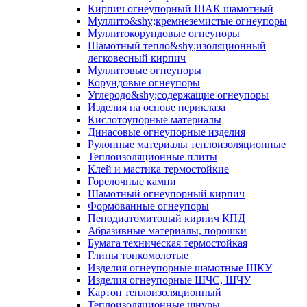
Кирпич огнеупорный ШАК шамотный
Муллито&shy;­кремнеземистые огнеупоры
Муллито­корундовые огнеупоры
Шамотный тепло&shy;изоляционный
легковесный кирпич
Муллитовые огнеупоры
Корундовые огнеупоры
Углеродо&shy;содержащие огнеупоры
Изделия на основе периклаза
Кислотоупорные материалы
Динасовые огнеупорные изделия
Рулонные материалы теплоизоляционные
Тепло­изоляционные плиты
Клей и мастика термостойкие
Горелочные камни
Шамотный огнеупорный кирпич
Формованные огнеупоры
Пенодиатомитовый кирпич КПД
Абразивные материалы, порошки
Бумага техническая термостойкая
Глины тонкомолотые
Изделия огнеупорные шамотные ШКУ
Изделия огнеупорные ШЧС, ШЧУ
Картон теплоизоляционный
Теплоизоляционные шнуры