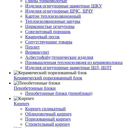
Глины тонкомолотые
Изделия огнеупорные шамотные ШКУ
Изделия огнеупорные ШЧС, ШЧУ
Картон теплоизоляционный
Теплоизоляционные шнуры
Цирконистые огнеупоры
Совелитовый порошок
Кварцевый песок
Сопутствующие товары
Перлит
Вермикулит
Асбесто&shy;технические изделия
Промышленная теплоизоляция из керамоволокна
Изделия огнеупорные шамотные ШЛ, ШЛТ
Керамический поризованный блок
Пенобетонные блоки
Пенобетонные блоки (пеноблоки)
Кирпич
Кирпич силикатный
Облицовочный кирпич
Поризованный кирпич
Строительный кирпич