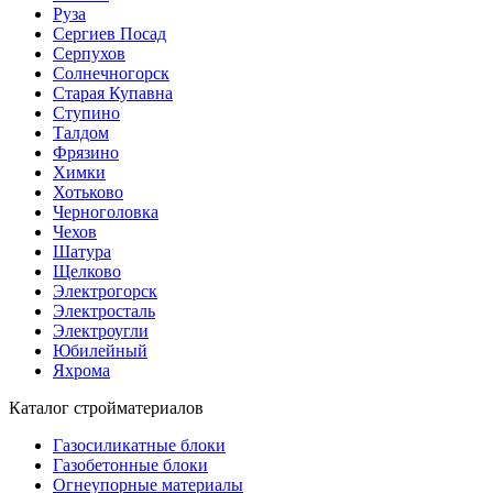
Руза
Сергиев Посад
Серпухов
Солнечногорск
Старая Купавна
Ступино
Талдом
Фрязино
Химки
Хотьково
Черноголовка
Чехов
Шатура
Щелково
Электрогорск
Электросталь
Электроугли
Юбилейный
Яхрома
Каталог стройматериалов
Газосиликатные блоки
Газобетонные блоки
Огнеупорные материалы