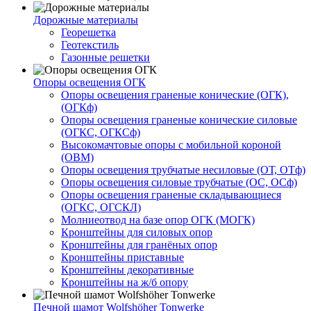
Дорожные материалы
Георешетка
Геотекстиль
Газонные решетки
Опоры освещения ОГК
Опоры освещения граненые конические (ОГК),
(ОГКф)
Опоры освещения граненые конические силовые
(ОГКС, ОГКСф)
Высокомачтовые опоры с мобильной короной
(ОВМ)
Опоры освещения трубчатые несиловые (ОТ, ОТф)
Опоры освещения силовые трубчатые (ОС, ОСф)
Опоры освещения граненые складывающиеся
(ОГКС, ОГСКЛ)
Молниеотвод на базе опор ОГК (МОГК)
Кронштейны для силовых опор
Кронштейны для гранёных опор
Кронштейны приставные
Кронштейны декоративные
Кронштейны на ж/б опору
Печной шамот Wolfshöher Tonwerke