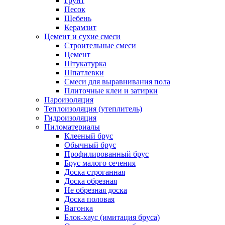
Грунт
Песок
Щебень
Керамзит
Цемент и сухие смеси
Строительные смеси
Цемент
Штукатурка
Шпатлевки
Смеси для выравнивания пола
Плиточные клеи и затирки
Пароизоляция
Теплоизоляция (утеплитель)
Гидроизоляция
Пиломатериалы
Клееный брус
Обычный брус
Профилированный брус
Брус малого сечения
Доска строганная
Доска обрезная
Не обрезная доска
Доска половая
Вагонка
Блок-хаус (имитация бруса)