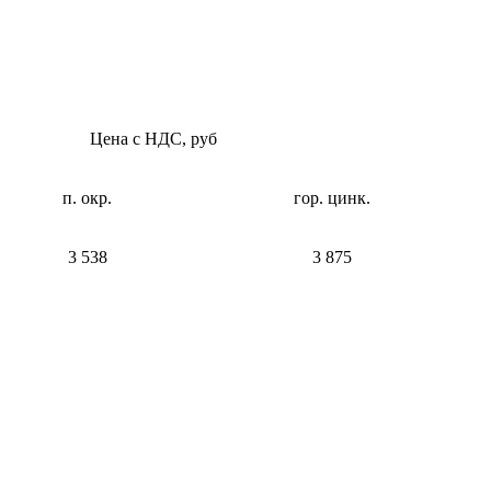
Цена с НДС, руб
п. окр.
гор. цинк.
3 538
3 875