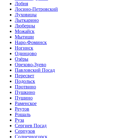
Лобня
Лосино-Петровский
Луховицы
Лыткарино
Люберцы
Можайск
Мытищи
Наро-Фоминск
Ногинск
Одинцово
Озёры
Орехово-Зуево
Павловский Посад
Пересвет
Подольск
Протвино
Пушкино
Пущино
Раменское
Реутов
Рошаль
Руза
Сергиев Посад
Серпухов
Солнечногорск