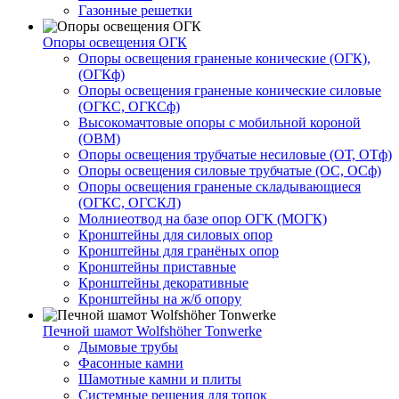
Газонные решетки
Опоры освещения ОГК
Опоры освещения граненые конические (ОГК),
(ОГКф)
Опоры освещения граненые конические силовые
(ОГКС, ОГКСф)
Высокомачтовые опоры с мобильной короной
(ОВМ)
Опоры освещения трубчатые несиловые (ОТ, ОТф)
Опоры освещения силовые трубчатые (ОС, ОСф)
Опоры освещения граненые складывающиеся
(ОГКС, ОГСКЛ)
Молниеотвод на базе опор ОГК (МОГК)
Кронштейны для силовых опор
Кронштейны для гранёных опор
Кронштейны приставные
Кронштейны декоративные
Кронштейны на ж/б опору
Печной шамот Wolfshöher Tonwerke
Дымовые трубы
Фасонные камни
Шамотные камни и плиты
Системные решения для топок