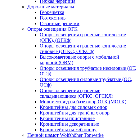
Гибкая черепица
Дорожные материалы
Георешетка
Геотекстиль
Газонные решетки
Опоры освещения ОГК
Опоры освещения граненые конические
(ОГК), (ОГКф)
Опоры освещения граненые конические
силовые (ОГКС, ОГКСф)
Высокомачтовые опоры с мобильной
короной (ОВМ)
Опоры освещения трубчатые несиловые (ОТ,
ОТф)
Опоры освещения силовые трубчатые (ОС,
ОСф)
Опоры освещения граненые
складывающиеся (ОГКС, ОГСКЛ)
Молниеотвод на базе опор ОГК (МОГК)
Кронштейны для силовых опор
Кронштейны для гранёных опор
Кронштейны приставные
Кронштейны декоративные
Кронштейны на ж/б опору
Печной шамот Wolfshöher Tonwerke