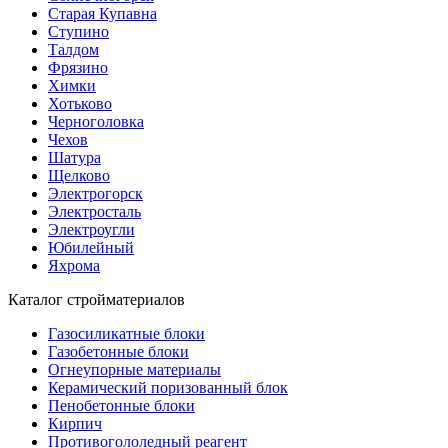
Старая Купавна
Ступино
Талдом
Фрязино
Химки
Хотьково
Черноголовка
Чехов
Шатура
Щелково
Электрогорск
Электросталь
Электроугли
Юбилейный
Яхрома
Каталог стройматериалов
Газосиликатные блоки
Газобетонные блоки
Огнеупорные материалы
Керамический поризованный блок
Пенобетонные блоки
Кирпич
Противогололедный реагент