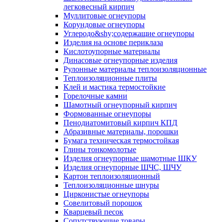
легковесный кирпич
Муллитовые огнеупоры
Корундовые огнеупоры
Углеродо&shy;содержащие огнеупоры
Изделия на основе периклаза
Кислотоупорные материалы
Динасовые огнеупорные изделия
Рулонные материалы теплоизоляционные
Тепло­изоляционные плиты
Клей и мастика термостойкие
Горелочные камни
Шамотный огнеупорный кирпич
Формованные огнеупоры
Пенодиатомитовый кирпич КПД
Абразивные материалы, порошки
Бумага техническая термостойкая
Глины тонкомолотые
Изделия огнеупорные шамотные ШКУ
Изделия огнеупорные ШЧС, ШЧУ
Картон теплоизоляционный
Теплоизоляционные шнуры
Цирконистые огнеупоры
Совелитовый порошок
Кварцевый песок
Сопутствующие товары