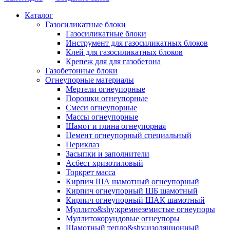
Каталог
Газосиликатные блоки
Газосиликатные блоки
Инструмент для газосиликатных блоков
Клей для газосиликатных блоков
Крепеж для для газобетона
Газобетонные блоки
Огнеупорные материалы
Мертели огнеупорные
Порошки огнеупорные
Смеси огнеупорные
Массы огнеупорные
Шамот и глина огнеупорная
Цемент огнеупорный специальный
Периклаз
Засыпки и заполнители
Асбест хризотиловый
Торкрет масса
Кирпич ША шамотный огнеупорный
Кирпич огнеупорный ШБ шамотный
Кирпич огнеупорный ШАК шамотный
Муллито&shy;­кремнеземистые огнеупоры
Муллито­корундовые огнеупоры
Шамотный тепло&shy;изоляционный