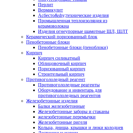
Перлит
Вермикулит
Асбесто&shy;технические изделия
Промышленная теплоизоляция из
керамоволокна
Изделия огнеупорные шамотные ШЛ, ШЛТ
Керамический поризованный блок
Пенобетонные блоки
Пенобетонные блоки (пеноблоки)
Кирпич
Кирпич силикатный
Облицовочный кирпич
Поризованный кирпич
Строительный кирпич
Противогололедный реагент
Противогололедные реагенты
Оборудование и инвентарь для
противогололедных реагентов
Железобетонные изделия
Балки железобетонные
Железобетонные заборы и стаканы
железобетонные перемычки
Железобетонные ригеля
Кольца, днища, крышки и люки колодцев
Лестничные марши