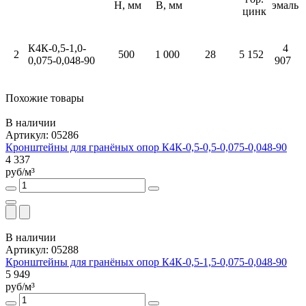
H, мм
B, мм
эмаль
цинк
К4К-0,5-1,0-
4
2
500
1 000
28
5 152
0,075-0,048-90
907
Похожие товары
В наличии
Артикул: 05286
Кронштейны для гранёных опор К4К-0,5-0,5-0,075-0,048-90
4 337
руб/м³
В наличии
Артикул: 05288
Кронштейны для гранёных опор К4К-0,5-1,5-0,075-0,048-90
5 949
руб/м³