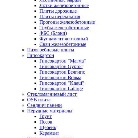
Лотки железобетонные
Плиты дорожные
Плиты перекрытия
Прогоны железобетонные
Трубы железобетонные
ФБС (Блоки)
Фундамент ленточный
Сваи железобетонные
Пазогребневые плиты
Гипсокартон
Гипсокартон "Магма"
Гипсокартон Gyproc
Гипсокартон Белгипс
Гипсокартон Волма
Гипсокартон "Knauf"
Гипсокартон Lafarge
Стекломагниевый лист
OSB плита
Сэндвич панели
Нерудные материалы
Грунт
Песок
Щебень
Керамзит