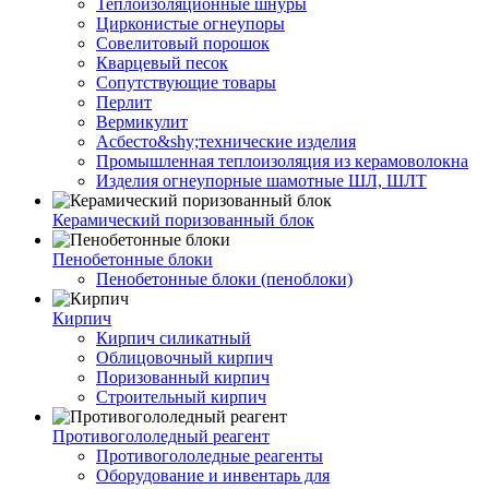
Теплоизоляционные шнуры
Цирконистые огнеупоры
Совелитовый порошок
Кварцевый песок
Сопутствующие товары
Перлит
Вермикулит
Асбесто&shy;технические изделия
Промышленная теплоизоляция из керамоволокна
Изделия огнеупорные шамотные ШЛ, ШЛТ
Керамический поризованный блок
Пенобетонные блоки
Пенобетонные блоки (пеноблоки)
Кирпич
Кирпич силикатный
Облицовочный кирпич
Поризованный кирпич
Строительный кирпич
Противогололедный реагент
Противогололедные реагенты
Оборудование и инвентарь для