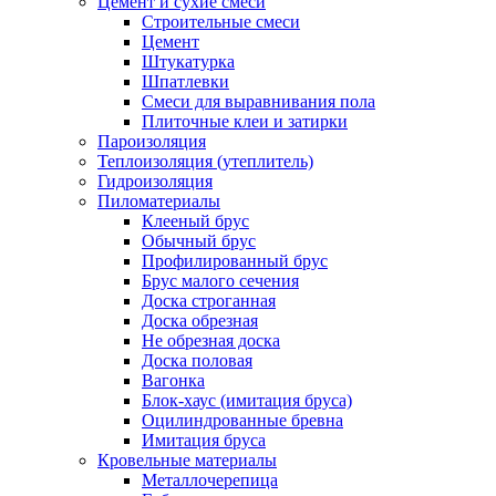
Цемент и сухие смеси
Строительные смеси
Цемент
Штукатурка
Шпатлевки
Смеси для выравнивания пола
Плиточные клеи и затирки
Пароизоляция
Теплоизоляция (утеплитель)
Гидроизоляция
Пиломатериалы
Клееный брус
Обычный брус
Профилированный брус
Брус малого сечения
Доска строганная
Доска обрезная
Не обрезная доска
Доска половая
Вагонка
Блок-хаус (имитация бруса)
Оцилиндрованные бревна
Имитация бруса
Кровельные материалы
Металлочерепица