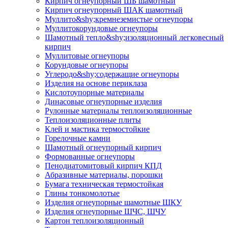
Кирпич огнеупорный ШБ шамотный
Кирпич огнеупорный ШАК шамотный
Муллито&shy;­кремнеземистые огнеупоры
Муллито­корундовые огнеупоры
Шамотный тепло&shy;изоляционный легковесный
кирпич
Муллитовые огнеупоры
Корундовые огнеупоры
Углеродо&shy;содержащие огнеупоры
Изделия на основе периклаза
Кислотоупорные материалы
Динасовые огнеупорные изделия
Рулонные материалы теплоизоляционные
Тепло­изоляционные плиты
Клей и мастика термостойкие
Горелочные камни
Шамотный огнеупорный кирпич
Формованные огнеупоры
Пенодиатомитовый кирпич КПД
Абразивные материалы, порошки
Бумага техническая термостойкая
Глины тонкомолотые
Изделия огнеупорные шамотные ШКУ
Изделия огнеупорные ШЧС, ШЧУ
Картон теплоизоляционный