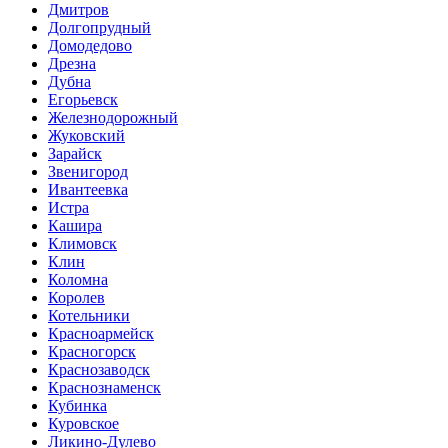
Дмитров
Долгопрудный
Домодедово
Дрезна
Дубна
Егорьевск
Железнодорожный
Жуковский
Зарайск
Звенигород
Ивантеевка
Истра
Кашира
Климовск
Клин
Коломна
Королев
Котельники
Красноармейск
Красногорск
Краснозаводск
Краснознаменск
Кубинка
Куровское
Ликино-Дулево