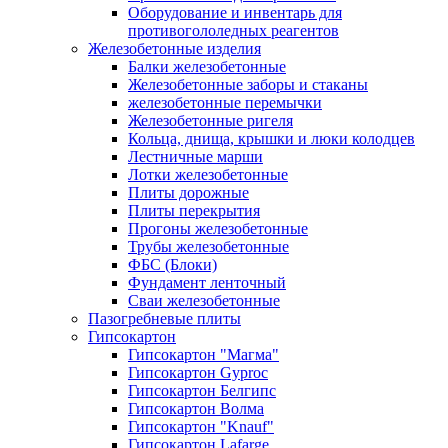
Оборудование и инвентарь для
противогололедных реагентов
Железобетонные изделия
Балки железобетонные
Железобетонные заборы и стаканы
железобетонные перемычки
Железобетонные ригеля
Кольца, днища, крышки и люки колодцев
Лестничные марши
Лотки железобетонные
Плиты дорожные
Плиты перекрытия
Прогоны железобетонные
Трубы железобетонные
ФБС (Блоки)
Фундамент ленточный
Сваи железобетонные
Пазогребневые плиты
Гипсокартон
Гипсокартон "Магма"
Гипсокартон Gyproc
Гипсокартон Белгипс
Гипсокартон Волма
Гипсокартон "Knauf"
Гипсокартон Lafarge