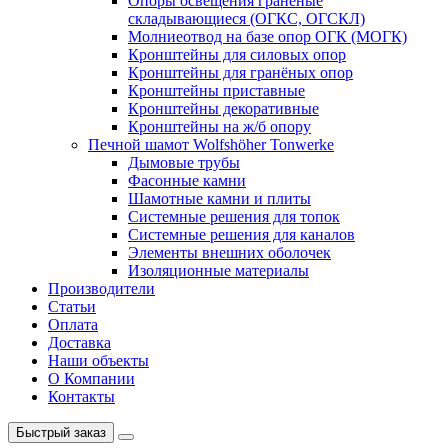
Опоры освещения граненые
складывающиеся (ОГКС, ОГСКЛ)
Молниеотвод на базе опор ОГК (МОГК)
Кронштейны для силовых опор
Кронштейны для гранёных опор
Кронштейны приставные
Кронштейны декоративные
Кронштейны на ж/б опору
Печной шамот Wolfshöher Tonwerke
Дымовые трубы
Фасонные камни
Шамотные камни и плиты
Системные решения для топок
Системные решения для каналов
Элементы внешних оболочек
Изоляционные материалы
Производители
Статьи
Оплата
Доставка
Наши объекты
О Компании
Контакты
Быстрый заказ