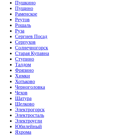
Пушкино
Пущино
Раменское
Реутов
Рошаль
Руза
Сергиев Посад
Серпухов
Солнечногорск
Старая Купавна
Ступино
Талдом
Фрязино
Химки
Хотьково
Черноголовка
Чехов
Шатура
Щелково
Электрогорск
Электросталь
Электроугли
Юбилейный
Яхрома