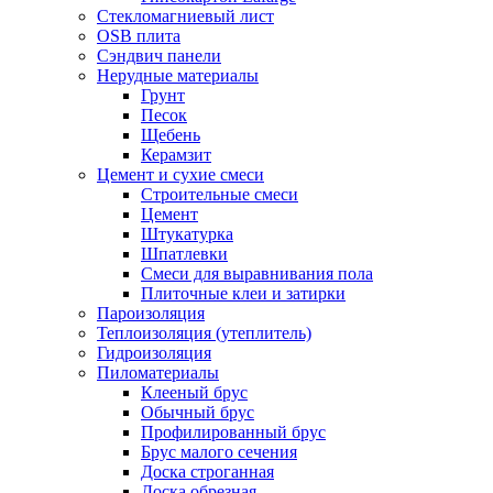
Стекломагниевый лист
OSB плита
Сэндвич панели
Нерудные материалы
Грунт
Песок
Щебень
Керамзит
Цемент и сухие смеси
Строительные смеси
Цемент
Штукатурка
Шпатлевки
Смеси для выравнивания пола
Плиточные клеи и затирки
Пароизоляция
Теплоизоляция (утеплитель)
Гидроизоляция
Пиломатериалы
Клееный брус
Обычный брус
Профилированный брус
Брус малого сечения
Доска строганная
Доска обрезная