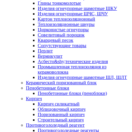
Глины тонкомолотые
Изделия огнеупорные шамотные ШКУ
Изделия огнеупорные ШЧС, ШЧУ
Картон теплоизоляционный
Теплоизоляционные шнуры
Цирконистые огнеупоры
Совелитовый порошок
Кварцевый песок
Сопутствующие товары
Перлит
Вермикулит
Асбесто&shy;технические изделия
Промышленная теплоизоляция из
керамоволокна
Изделия огнеупорные шамотные ШЛ, ШЛТ
Керамический поризованный блок
Пенобетонные блоки
Пенобетонные блоки (пеноблоки)
Кирпич
Кирпич силикатный
Облицовочный кирпич
Поризованный кирпич
Строительный кирпич
Противогололедный реагент
Противогололедные реагенты