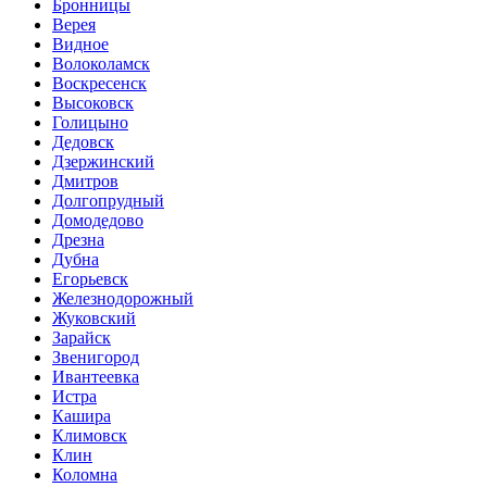
Бронницы
Верея
Видное
Волоколамск
Воскресенск
Высоковск
Голицыно
Дедовск
Дзержинский
Дмитров
Долгопрудный
Домодедово
Дрезна
Дубна
Егорьевск
Железнодорожный
Жуковский
Зарайск
Звенигород
Ивантеевка
Истра
Кашира
Климовск
Клин
Коломна