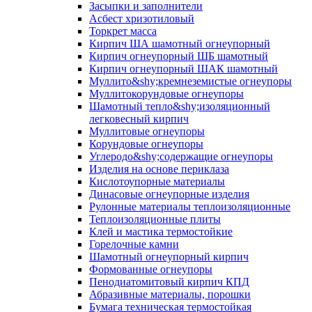
Засыпки и заполнители
Асбест хризотиловый
Торкрет масса
Кирпич ША шамотный огнеупорный
Кирпич огнеупорный ШБ шамотный
Кирпич огнеупорный ШАК шамотный
Муллито&shy;­кремнеземистые огнеупоры
Муллито­корундовые огнеупоры
Шамотный тепло&shy;изоляционный
легковесный кирпич
Муллитовые огнеупоры
Корундовые огнеупоры
Углеродо&shy;содержащие огнеупоры
Изделия на основе периклаза
Кислотоупорные материалы
Динасовые огнеупорные изделия
Рулонные материалы теплоизоляционные
Тепло­изоляционные плиты
Клей и мастика термостойкие
Горелочные камни
Шамотный огнеупорный кирпич
Формованные огнеупоры
Пенодиатомитовый кирпич КПД
Абразивные материалы, порошки
Бумага техническая термостойкая