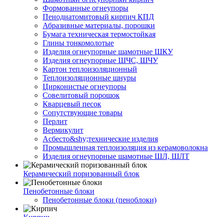
Формованные огнеупоры
Пенодиатомитовый кирпич КПД
Абразивные материалы, порошки
Бумага техническая термостойкая
Глины тонкомолотые
Изделия огнеупорные шамотные ШКУ
Изделия огнеупорные ШЧС, ШЧУ
Картон теплоизоляционный
Теплоизоляционные шнуры
Цирконистые огнеупоры
Совелитовый порошок
Кварцевый песок
Сопутствующие товары
Перлит
Вермикулит
Асбесто&shy;технические изделия
Промышленная теплоизоляция из керамоволокна
Изделия огнеупорные шамотные ШЛ, ШЛТ
Керамический поризованный блок
Пенобетонные блоки
Пенобетонные блоки (пеноблоки)