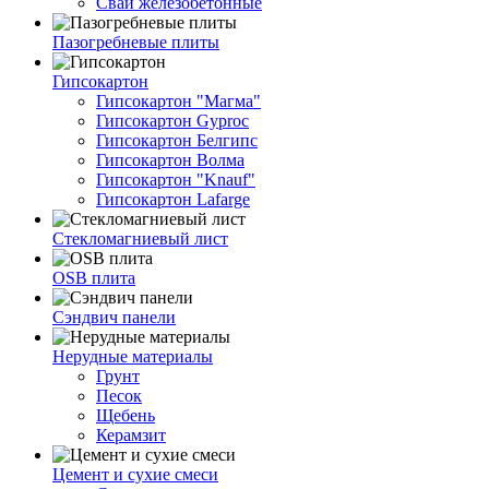
Сваи железобетонные
Пазогребневые плиты
Гипсокартон
Гипсокартон "Магма"
Гипсокартон Gyproc
Гипсокартон Белгипс
Гипсокартон Волма
Гипсокартон "Knauf"
Гипсокартон Lafarge
Стекломагниевый лист
OSB плита
Сэндвич панели
Нерудные материалы
Грунт
Песок
Щебень
Керамзит
Цемент и сухие смеси