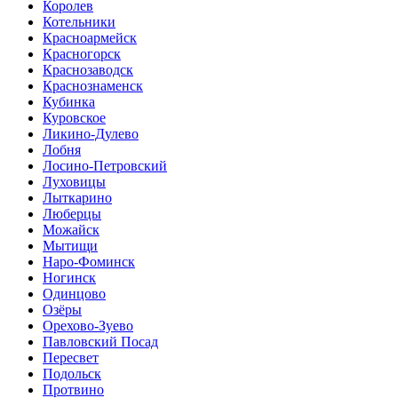
Королев
Котельники
Красноармейск
Красногорск
Краснозаводск
Краснознаменск
Кубинка
Куровское
Ликино-Дулево
Лобня
Лосино-Петровский
Луховицы
Лыткарино
Люберцы
Можайск
Мытищи
Наро-Фоминск
Ногинск
Одинцово
Озёры
Орехово-Зуево
Павловский Посад
Пересвет
Подольск
Протвино