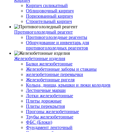
Кирпич
Кирпич силикатный
Облицовочный кирпич
Поризованный кирпич
Строительный кирпич
Противогололедный реагент
Противогололедные реагенты
Оборудование и инвентарь для
противогололедных реагентов
Железобетонные изделия
Балки железобетонные
Железобетонные заборы и стаканы
железобетонные перемычки
Железобетонные ригеля
Кольца, днища, крышки и люки колодцев
Лестничные марши
Лотки железобетонные
Плиты дорожные
Плиты перекрытия
Прогоны железобетонные
Трубы железобетонные
ФБС (Блоки)
Фундамент ленточный