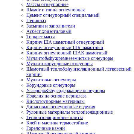
Массы огнеупорные
Шамот и глина огнеупорная
Цемент огнеупорный специальный
Периклаз
Засыпки и заполнители
Асбест хризотиловый
Торкрет масса
Кирпич ША шамотный огнеупорный
Кирпич огнеупорный ШБ шамотный
Кирпич огнеупорный ШАК шамотный
Муллито&shy;­кремнеземистые огнеупоры
Муллито­корундовые огнеупоры
Шамотный тепло&shy;изоляционный легковесный
кирпич
Муллитовые огнеупоры
Корундовые огнеупоры
Углеродо&shy;содержащие огнеупоры
Изделия на основе периклаза
Кислотоупорные материалы
Динасовые огнеупорные изделия
Рулонные материалы теплоизоляционные
Тепло­изоляционные плиты
Клей и мастика термостойкие
Горелочные камни
Шамотный огнеупорный кирпич