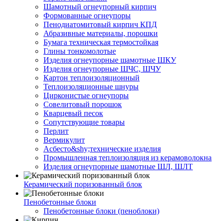
Шамотный огнеупорный кирпич
Формованные огнеупоры
Пенодиатомитовый кирпич КПД
Абразивные материалы, порошки
Бумага техническая термостойкая
Глины тонкомолотые
Изделия огнеупорные шамотные ШКУ
Изделия огнеупорные ШЧС, ШЧУ
Картон теплоизоляционный
Теплоизоляционные шнуры
Цирконистые огнеупоры
Совелитовый порошок
Кварцевый песок
Сопутствующие товары
Перлит
Вермикулит
Асбесто&shy;технические изделия
Промышленная теплоизоляция из керамоволокна
Изделия огнеупорные шамотные ШЛ, ШЛТ
Керамический поризованный блок
Пенобетонные блоки
Пенобетонные блоки (пеноблоки)