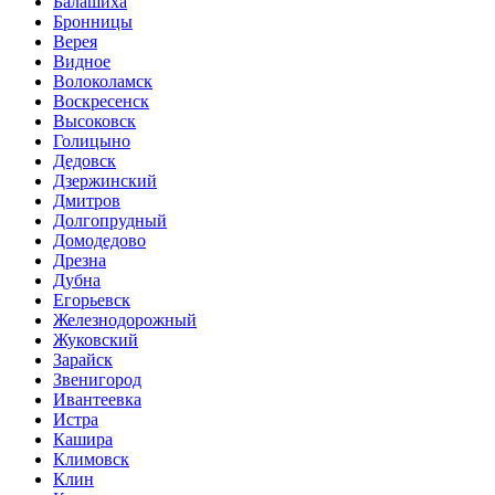
Балашиха
Бронницы
Верея
Видное
Волоколамск
Воскресенск
Высоковск
Голицыно
Дедовск
Дзержинский
Дмитров
Долгопрудный
Домодедово
Дрезна
Дубна
Егорьевск
Железнодорожный
Жуковский
Зарайск
Звенигород
Ивантеевка
Истра
Кашира
Климовск
Клин