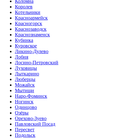
Коломна
Королев
Котельники
Красноармейск
Красногорск
Краснозаводск
Краснознаменск
Кубинка
Куровское
Ликино-Дулево
Лобня
Лосино-Петровский
Луховицы
Лыткарино
Люберцы
Можайск
Мытищи
Наро-Фоминск
Ногинск
Одинцово
Озёры
Орехово-Зуево
Павловский Посад
Пересвет
Подольск