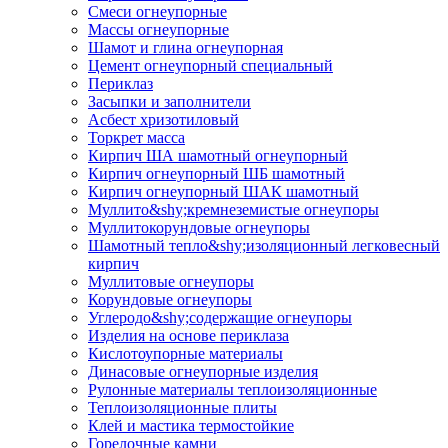
Смеси огнеупорные
Массы огнеупорные
Шамот и глина огнеупорная
Цемент огнеупорный специальный
Периклаз
Засыпки и заполнители
Асбест хризотиловый
Торкрет масса
Кирпич ША шамотный огнеупорный
Кирпич огнеупорный ШБ шамотный
Кирпич огнеупорный ШАК шамотный
Муллито&shy;­кремнеземистые огнеупоры
Муллито­корундовые огнеупоры
Шамотный тепло&shy;изоляционный легковесный
кирпич
Муллитовые огнеупоры
Корундовые огнеупоры
Углеродо&shy;содержащие огнеупоры
Изделия на основе периклаза
Кислотоупорные материалы
Динасовые огнеупорные изделия
Рулонные материалы теплоизоляционные
Тепло­изоляционные плиты
Клей и мастика термостойкие
Горелочные камни