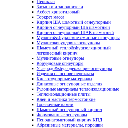
Периклаз
Засыпки и заполнители
Асбест хризотиловый
Торкрет масса
Кирпич ША шамотный огнеупорный
Кирпич огнеупорный ШБ шамотный
Кирпич огнеупорный ШАК шамотный
Муллито&shy;­кремнеземистые огнеупоры
Муллито­корундовые огнеупоры
Шамотный тепло&shy;изоляционный
легковесный кирпич
Муллитовые огнеупоры
Корундовые огнеупоры
Углеродо&shy;содержащие огнеупоры
Изделия на основе периклаза
Кислотоупорные материалы
Динасовые огнеупорные изделия
Рулонные материалы теплоизоляционные
Тепло­изоляционные плиты
Клей и мастика термостойкие
Горелочные камни
Шамотный огнеупорный кирпич
Формованные огнеупоры
Пенодиатомитовый кирпич КПД
Абразивные материалы, порошки