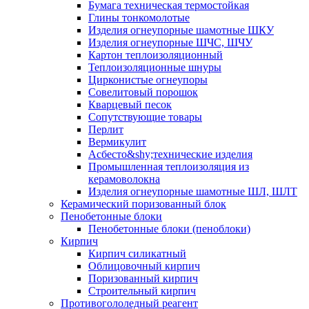
Бумага техническая термостойкая
Глины тонкомолотые
Изделия огнеупорные шамотные ШКУ
Изделия огнеупорные ШЧС, ШЧУ
Картон теплоизоляционный
Теплоизоляционные шнуры
Цирконистые огнеупоры
Совелитовый порошок
Кварцевый песок
Сопутствующие товары
Перлит
Вермикулит
Асбесто&shy;технические изделия
Промышленная теплоизоляция из
керамоволокна
Изделия огнеупорные шамотные ШЛ, ШЛТ
Керамический поризованный блок
Пенобетонные блоки
Пенобетонные блоки (пеноблоки)
Кирпич
Кирпич силикатный
Облицовочный кирпич
Поризованный кирпич
Строительный кирпич
Противогололедный реагент