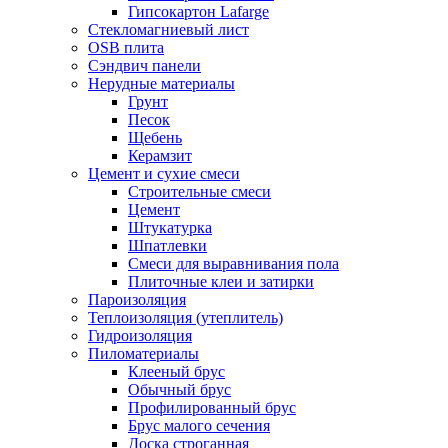
Гипсокартон Lafarge
Стекломагниевый лист
OSB плита
Сэндвич панели
Нерудные материалы
Грунт
Песок
Щебень
Керамзит
Цемент и сухие смеси
Строительные смеси
Цемент
Штукатурка
Шпатлевки
Смеси для выравнивания пола
Плиточные клеи и затирки
Пароизоляция
Теплоизоляция (утеплитель)
Гидроизоляция
Пиломатериалы
Клееный брус
Обычный брус
Профилированный брус
Брус малого сечения
Доска строганная