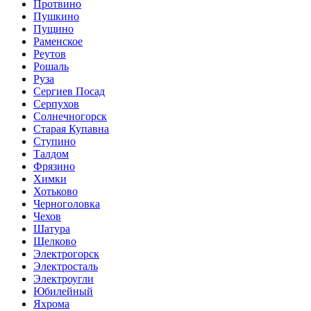
Протвино
Пушкино
Пущино
Раменское
Реутов
Рошаль
Руза
Сергиев Посад
Серпухов
Солнечногорск
Старая Купавна
Ступино
Талдом
Фрязино
Химки
Хотьково
Черноголовка
Чехов
Шатура
Щелково
Электрогорск
Электросталь
Электроугли
Юбилейный
Яхрома