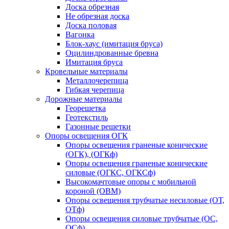
Доска обрезная
Не обрезная доска
Доска половая
Вагонка
Блок-хаус (имитация бруса)
Оцилиндрованные бревна
Имитация бруса
Кровельные материалы
Металлочерепица
Гибкая черепица
Дорожные материалы
Георешетка
Геотекстиль
Газонные решетки
Опоры освещения ОГК
Опоры освещения граненые конические
(ОГК), (ОГКф)
Опоры освещения граненые конические
силовые (ОГКС, ОГКСф)
Высокомачтовые опоры с мобильной
короной (ОВМ)
Опоры освещения трубчатые несиловые (ОТ,
ОТф)
Опоры освещения силовые трубчатые (ОС,
ОСф)