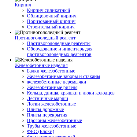
Кирпич
Кирпич силикатный
Облицовочный кирпич
Поризованный кирпич
Строительный кирпич
Противогололедный реагент
Противогололедные реагенты
Оборудование и инвентарь для
противогололедных реагентов
Железобетонные изделия
Балки железобетонные
Железобетонные заборы и стаканы
железобетонные перемычки
Железобетонные ригеля
Кольца, днища, крышки и люки колодцев
Лестничные марши
Лотки железобетонные
Плиты дорожные
Плиты перекрытия
Прогоны железобетонные
Трубы железобетонные
ФБС (Блоки)
Фундамент ленточный