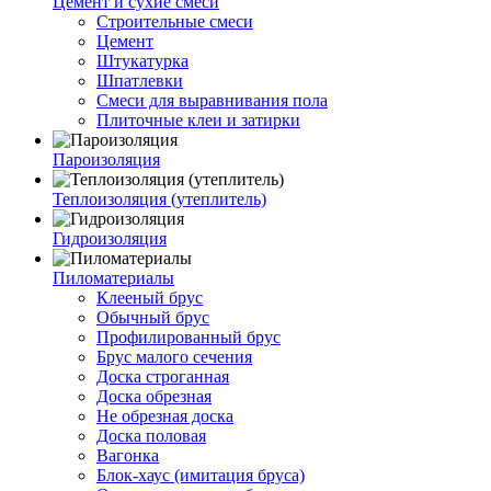
Цемент и сухие смеси
Строительные смеси
Цемент
Штукатурка
Шпатлевки
Смеси для выравнивания пола
Плиточные клеи и затирки
Пароизоляция
Теплоизоляция (утеплитель)
Гидроизоляция
Пиломатериалы
Клееный брус
Обычный брус
Профилированный брус
Брус малого сечения
Доска строганная
Доска обрезная
Не обрезная доска
Доска половая
Вагонка
Блок-хаус (имитация бруса)