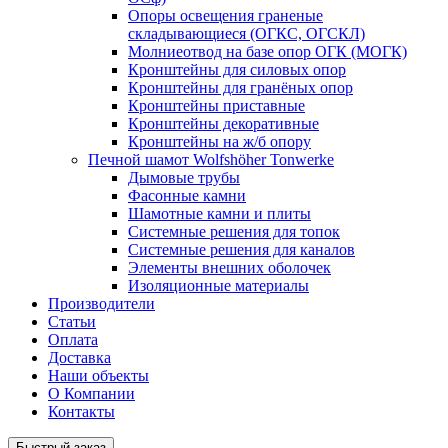
Опоры освещения граненые
складывающиеся (ОГКС, ОГСКЛ)
Молниеотвод на базе опор ОГК (МОГК)
Кронштейны для силовых опор
Кронштейны для гранёных опор
Кронштейны приставные
Кронштейны декоративные
Кронштейны на ж/б опору
Печной шамот Wolfshöher Tonwerke
Дымовые трубы
Фасонные камни
Шамотные камни и плиты
Системные решения для топок
Системные решения для каналов
Элементы внешних оболочек
Изоляционные материалы
Производители
Статьи
Оплата
Доставка
Наши объекты
О Компании
Контакты
Быстрый заказ