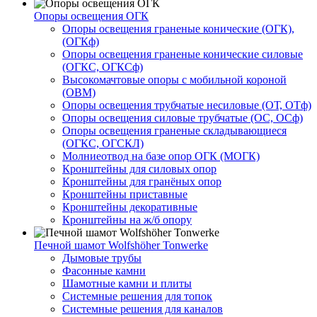
Опоры освещения ОГК
Опоры освещения граненые конические (ОГК),
(ОГКф)
Опоры освещения граненые конические силовые
(ОГКС, ОГКСф)
Высокомачтовые опоры с мобильной короной
(ОВМ)
Опоры освещения трубчатые несиловые (ОТ, ОТф)
Опоры освещения силовые трубчатые (ОС, ОСф)
Опоры освещения граненые складывающиеся
(ОГКС, ОГСКЛ)
Молниеотвод на базе опор ОГК (МОГК)
Кронштейны для силовых опор
Кронштейны для гранёных опор
Кронштейны приставные
Кронштейны декоративные
Кронштейны на ж/б опору
Печной шамот Wolfshöher Tonwerke
Дымовые трубы
Фасонные камни
Шамотные камни и плиты
Системные решения для топок
Системные решения для каналов