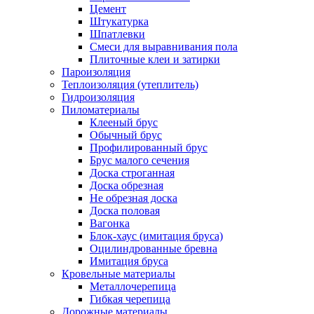
Цемент
Штукатурка
Шпатлевки
Смеси для выравнивания пола
Плиточные клеи и затирки
Пароизоляция
Теплоизоляция (утеплитель)
Гидроизоляция
Пиломатериалы
Клееный брус
Обычный брус
Профилированный брус
Брус малого сечения
Доска строганная
Доска обрезная
Не обрезная доска
Доска половая
Вагонка
Блок-хаус (имитация бруса)
Оцилиндрованные бревна
Имитация бруса
Кровельные материалы
Металлочерепица
Гибкая черепица
Дорожные материалы