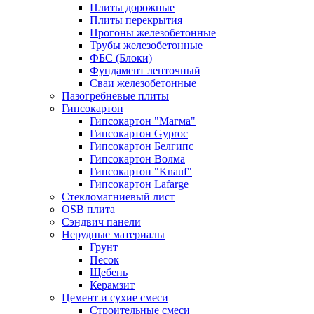
Плиты дорожные
Плиты перекрытия
Прогоны железобетонные
Трубы железобетонные
ФБС (Блоки)
Фундамент ленточный
Сваи железобетонные
Пазогребневые плиты
Гипсокартон
Гипсокартон "Магма"
Гипсокартон Gyproc
Гипсокартон Белгипс
Гипсокартон Волма
Гипсокартон "Knauf"
Гипсокартон Lafarge
Стекломагниевый лист
OSB плита
Сэндвич панели
Нерудные материалы
Грунт
Песок
Щебень
Керамзит
Цемент и сухие смеси
Строительные смеси