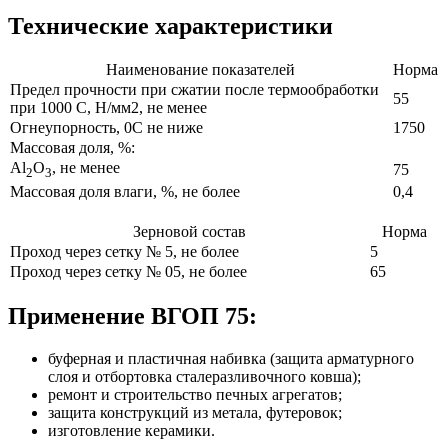
Технические характеристики
Наименование показателей
Норма
Предел прочности при сжатии после термообработки
55
при 1000 С, Н/мм2, не менее
Огнеупорность, 0С не ниже
1750
Массовая доля, %:
Al
O
, не менее
75
2
3
Массовая доля влаги, %, не более
0,4
Зерновой состав
Норма
Проход через сетку № 5, не более
5
Проход через сетку № 05, не более
65
Применение ВГОП 75:
буферная и пластичная набивка (защита арматурного
слоя и отбортовка сталеразливочного ковша);
ремонт и строительство печных агрегатов;
защита конструкций из метала, футеровок;
изготовление керамики.