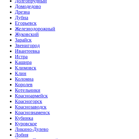
Долгопрудный
Домодедово
Дрезна
Дубна
Егорьевск
Железнодорожный
Жуковский
Зарайск
Звенигород
Ивантеевка
Истра
Кашира
Климовск
Клин
Коломна
Королев
Котельники
Красноармейск
Красногорск
Краснозаводск
Краснознаменск
Кубинка
Куровское
Ликино-Дулево
Лобня