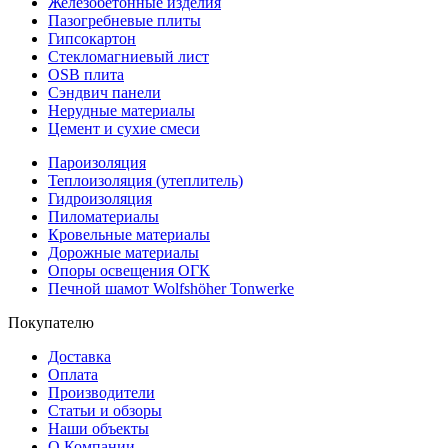
Железобетонные изделия
Пазогребневые плиты
Гипсокартон
Стекломагниевый лист
OSB плита
Сэндвич панели
Нерудные материалы
Цемент и сухие смеси
Пароизоляция
Теплоизоляция (утеплитель)
Гидроизоляция
Пиломатериалы
Кровельные материалы
Дорожные материалы
Опоры освещения ОГК
Печной шамот Wolfshöher Tonwerke
Покупателю
Доставка
Оплата
Производители
Статьи и обзоры
Наши объекты
О Компании