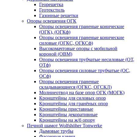
Георешетка
Геотекстиль
Газонные решетки
Опоры освещения ОГК
Опоры освещения граненые конические
(ОГК), (ОГКф)
Опоры освещения граненые конические
силовые (ОГКС, ОГКСф)
Высокомачтовые опоры с мобильной
короной (ОВМ)
Опоры освещения трубчатые несиловые (ОТ,
ОТф)
Опоры освещения силовые трубчатые (ОС,
ОСф)
Опоры освещения граненые
складывающиеся (ОГКС, ОГСКЛ)
Молниеотвод на базе опор ОГК (МОГК)
Кронштейны для силовых опор
Кронштейны для гранёных опор
Кронштейны приставные
Кронштейны декоративные
Кронштейны на ж/б опору
Печной шамот Wolfshöher Tonwerke
Дымовые трубы
Фасонные камни