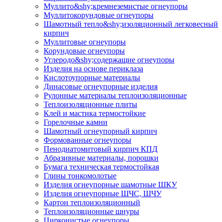
Муллито&shy;­кремнеземистые огнеупоры
Муллито­корундовые огнеупоры
Шамотный тепло&shy;изоляционный легковесный
кирпич
Муллитовые огнеупоры
Корундовые огнеупоры
Углеродо&shy;содержащие огнеупоры
Изделия на основе периклаза
Кислотоупорные материалы
Динасовые огнеупорные изделия
Рулонные материалы теплоизоляционные
Тепло­изоляционные плиты
Клей и мастика термостойкие
Горелочные камни
Шамотный огнеупорный кирпич
Формованные огнеупоры
Пенодиатомитовый кирпич КПД
Абразивные материалы, порошки
Бумага техническая термостойкая
Глины тонкомолотые
Изделия огнеупорные шамотные ШКУ
Изделия огнеупорные ШЧС, ШЧУ
Картон теплоизоляционный
Теплоизоляционные шнуры
Цирконистые огнеупоры