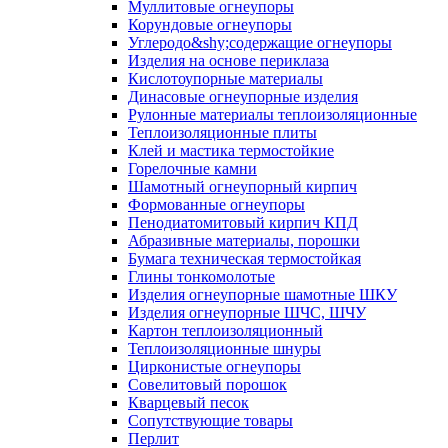
Муллитовые огнеупоры
Корундовые огнеупоры
Углеродо&shy;содержащие огнеупоры
Изделия на основе периклаза
Кислотоупорные материалы
Динасовые огнеупорные изделия
Рулонные материалы теплоизоляционные
Тепло­изоляционные плиты
Клей и мастика термостойкие
Горелочные камни
Шамотный огнеупорный кирпич
Формованные огнеупоры
Пенодиатомитовый кирпич КПД
Абразивные материалы, порошки
Бумага техническая термостойкая
Глины тонкомолотые
Изделия огнеупорные шамотные ШКУ
Изделия огнеупорные ШЧС, ШЧУ
Картон теплоизоляционный
Теплоизоляционные шнуры
Цирконистые огнеупоры
Совелитовый порошок
Кварцевый песок
Сопутствующие товары
Перлит