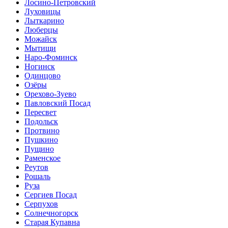
Лосино-Петровский
Луховицы
Лыткарино
Люберцы
Можайск
Мытищи
Наро-Фоминск
Ногинск
Одинцово
Озёры
Орехово-Зуево
Павловский Посад
Пересвет
Подольск
Протвино
Пушкино
Пущино
Раменское
Реутов
Рошаль
Руза
Сергиев Посад
Серпухов
Солнечногорск
Старая Купавна