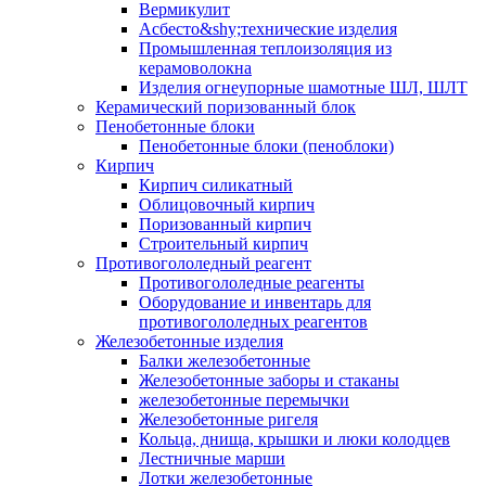
Вермикулит
Асбесто&shy;технические изделия
Промышленная теплоизоляция из
керамоволокна
Изделия огнеупорные шамотные ШЛ, ШЛТ
Керамический поризованный блок
Пенобетонные блоки
Пенобетонные блоки (пеноблоки)
Кирпич
Кирпич силикатный
Облицовочный кирпич
Поризованный кирпич
Строительный кирпич
Противогололедный реагент
Противогололедные реагенты
Оборудование и инвентарь для
противогололедных реагентов
Железобетонные изделия
Балки железобетонные
Железобетонные заборы и стаканы
железобетонные перемычки
Железобетонные ригеля
Кольца, днища, крышки и люки колодцев
Лестничные марши
Лотки железобетонные