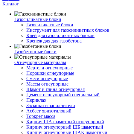
Каталог
Газосиликатные блоки
Газосиликатные блоки
Инструмент для газосиликатных блоков
Клей для газосиликатных блоков
Крепеж для для газобетона
Газобетонные блоки
Огнеупорные материалы
Мертели огнеупорные
Порошки огнеупорные
Смеси огнеупорные
Массы огнеупорные
Шамот и глина огнеупорная
Цемент огнеупорный специальный
Периклаз
Засыпки и заполнители
Асбест хризотиловый
Торкрет масса
Кирпич ША шамотный огнеупорный
Кирпич огнеупорный ШБ шамотный
Кирпич огнеупорный ШАК шамотный