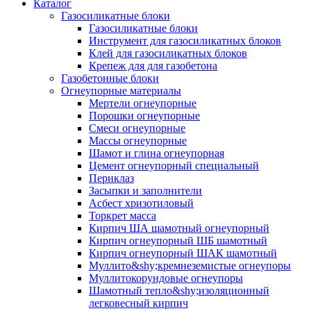
Каталог
Газосиликатные блоки
Газосиликатные блоки
Инструмент для газосиликатных блоков
Клей для газосиликатных блоков
Крепеж для для газобетона
Газобетонные блоки
Огнеупорные материалы
Мертели огнеупорные
Порошки огнеупорные
Смеси огнеупорные
Массы огнеупорные
Шамот и глина огнеупорная
Цемент огнеупорный специальный
Периклаз
Засыпки и заполнители
Асбест хризотиловый
Торкрет масса
Кирпич ША шамотный огнеупорный
Кирпич огнеупорный ШБ шамотный
Кирпич огнеупорный ШАК шамотный
Муллито&shy;­кремнеземистые огнеупоры
Муллито­корундовые огнеупоры
Шамотный тепло&shy;изоляционный
легковесный кирпич