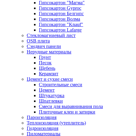
Гипсокартон "Магма"
Гипсокартон Gyproc
Гипсокартон Белгипс
Гипсокартон Волма
Гипсокартон "Knauf"
Гипсокартон Lafarge
Стекломагниевый лист
OSB плита
Сэндвич панели
Нерудные материалы
Грунт
Песок
Щебень
Керамзит
Цемент и сухие смеси
Строительные смеси
Цемент
Штукатурка
Шпатлевки
Смеси для выравнивания пола
Плиточные клеи и затирки
Пароизоляция
Теплоизоляция (утеплитель)
Гидроизоляция
Пиломатериалы