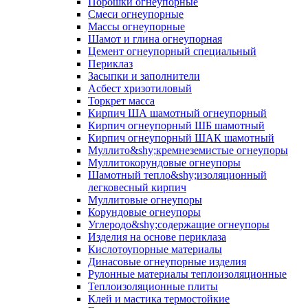
Порошки огнеупорные
Смеси огнеупорные
Массы огнеупорные
Шамот и глина огнеупорная
Цемент огнеупорный специальный
Периклаз
Засыпки и заполнители
Асбест хризотиловый
Торкрет масса
Кирпич ША шамотный огнеупорный
Кирпич огнеупорный ШБ шамотный
Кирпич огнеупорный ШАК шамотный
Муллито&shy;­кремнеземистые огнеупоры
Муллито­корундовые огнеупоры
Шамотный тепло&shy;изоляционный
легковесный кирпич
Муллитовые огнеупоры
Корундовые огнеупоры
Углеродо&shy;содержащие огнеупоры
Изделия на основе периклаза
Кислотоупорные материалы
Динасовые огнеупорные изделия
Рулонные материалы теплоизоляционные
Тепло­изоляционные плиты
Клей и мастика термостойкие