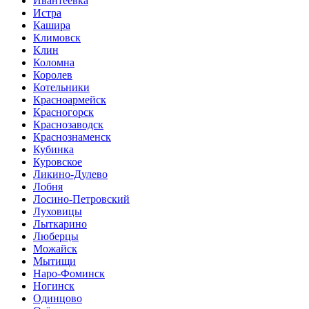
Ивантеевка
Истра
Кашира
Климовск
Клин
Коломна
Королев
Котельники
Красноармейск
Красногорск
Краснозаводск
Краснознаменск
Кубинка
Куровское
Ликино-Дулево
Лобня
Лосино-Петровский
Луховицы
Лыткарино
Люберцы
Можайск
Мытищи
Наро-Фоминск
Ногинск
Одинцово