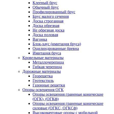
Клееный брус
Обычный брус
Профилированный брус
Брус малого сечения
Доска строганная
Доска обрезная
Не обрезная доска
Доска половая
Вагонка
Блок-хаус (имитация бруса)
Оцилиндрованные бревна
Имитация бруса
Кровельные материалы
Металлочерепица
Гибкая черепица
Дорожные материалы
Георешетка
Геотекстиль
Газонные решетки
Опоры освещения ОГК
Опоры освещения граненые конические
(ОГК), (ОГКф)
Опоры освещения граненые конические
силовые (ОГКС, ОГКСф)
Высокомачтовые опоры с мобильной