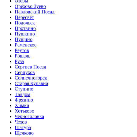
Озёры
Орехово-Зуево
Павловский Посад
Пересвет
Подольск
Протвино
Пушкино
Пущино
Раменское
Реутов
Рошаль
Руза
Сергиев Посад
Серпухов
Солнечногорск
Старая Купавна
Ступино
Талдом
Фрязино
Химки
Хотьково
Черноголовка
Чехов
Шатура
Щелково