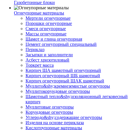
Газобетонные блоки
Огнеупорные материалы
Мертели огнеупорные
Порошки огнеупорные
Смеси огнеупорные
Массы огнеупорные
Шамот и глина огнеупорная
Цемент огнеупорный специальный
Периклаз
Засыпки и заполнители
Асбест хризотиловый
Торкрет масса
Кирпич ША шамотный огнеупорный
Кирпич огнеупорный ШБ шамотный
Кирпич огнеупорный ШАК шамотный
Муллито&shy;­кремнеземистые огнеупоры
Муллито­корундовые огнеупоры
Шамотный тепло&shy;изоляционный легковесный
кирпич
Муллитовые огнеупоры
Корундовые огнеупоры
Углеродо&shy;содержащие огнеупоры
Изделия на основе периклаза
Кислотоупорные материалы