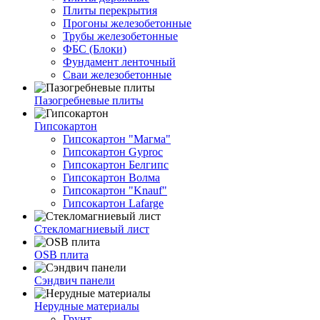
Плиты перекрытия
Прогоны железобетонные
Трубы железобетонные
ФБС (Блоки)
Фундамент ленточный
Сваи железобетонные
Пазогребневые плиты
Гипсокартон
Гипсокартон "Магма"
Гипсокартон Gyproc
Гипсокартон Белгипс
Гипсокартон Волма
Гипсокартон "Knauf"
Гипсокартон Lafarge
Стекломагниевый лист
OSB плита
Сэндвич панели
Нерудные материалы
Грунт