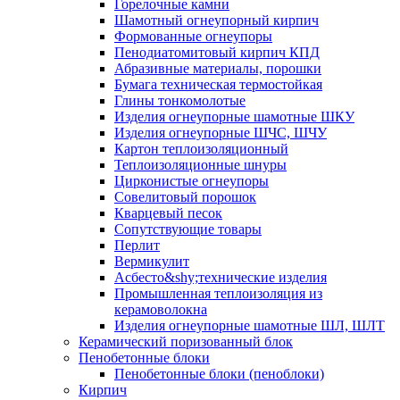
Горелочные камни
Шамотный огнеупорный кирпич
Формованные огнеупоры
Пенодиатомитовый кирпич КПД
Абразивные материалы, порошки
Бумага техническая термостойкая
Глины тонкомолотые
Изделия огнеупорные шамотные ШКУ
Изделия огнеупорные ШЧС, ШЧУ
Картон теплоизоляционный
Теплоизоляционные шнуры
Цирконистые огнеупоры
Совелитовый порошок
Кварцевый песок
Сопутствующие товары
Перлит
Вермикулит
Асбесто&shy;технические изделия
Промышленная теплоизоляция из
керамоволокна
Изделия огнеупорные шамотные ШЛ, ШЛТ
Керамический поризованный блок
Пенобетонные блоки
Пенобетонные блоки (пеноблоки)
Кирпич