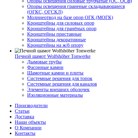
Опоры освещения силовые трубчатые (ОС, ОСф)
Опоры освещения граненые складывающиеся
(ОГКС, ОГСКЛ)
Молниеотвод на базе опор ОГК (МОГК)
Кронштейны для силовых опор
Кронштейны для гранёных опор
Кронштейны приставные
Кронштейны декоративные
Кронштейны на ж/б опору
Печной шамот Wolfshöher Tonwerke
Дымовые трубы
Фасонные камни
Шамотные камни и плиты
Системные решения для топок
Системные решения для каналов
Элементы внешних оболочек
Изоляционные материалы
Производители
Статьи
Доставка
Наши объекты
О Компании
Контакты