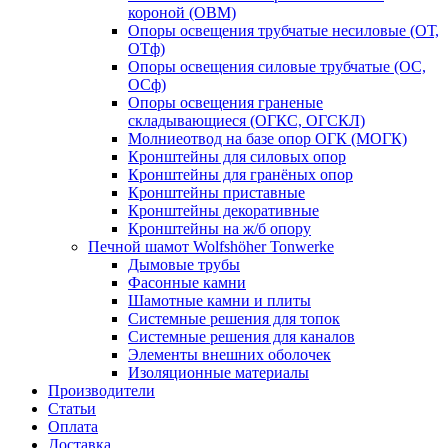
короной (ОВМ)
Опоры освещения трубчатые несиловые (ОТ,
ОТф)
Опоры освещения силовые трубчатые (ОС,
ОСф)
Опоры освещения граненые
складывающиеся (ОГКС, ОГСКЛ)
Молниеотвод на базе опор ОГК (МОГК)
Кронштейны для силовых опор
Кронштейны для гранёных опор
Кронштейны приставные
Кронштейны декоративные
Кронштейны на ж/б опору
Печной шамот Wolfshöher Tonwerke
Дымовые трубы
Фасонные камни
Шамотные камни и плиты
Системные решения для топок
Системные решения для каналов
Элементы внешних оболочек
Изоляционные материалы
Производители
Статьи
Оплата
Доставка