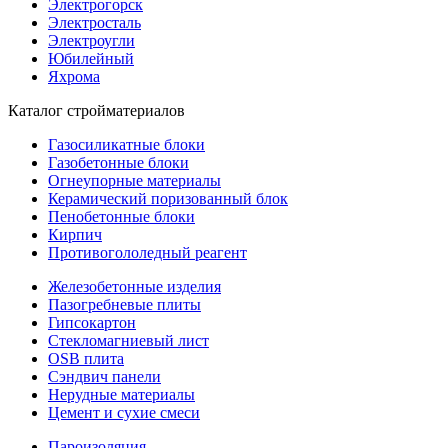
Электрогорск
Электросталь
Электроугли
Юбилейный
Яхрома
Каталог стройматериалов
Газосиликатные блоки
Газобетонные блоки
Огнеупорные материалы
Керамический поризованный блок
Пенобетонные блоки
Кирпич
Противогололедный реагент
Железобетонные изделия
Пазогребневые плиты
Гипсокартон
Стекломагниевый лист
OSB плита
Сэндвич панели
Нерудные материалы
Цемент и сухие смеси
Пароизоляция