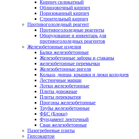
Кирпич силикатный
Облицовочный кирпич
Поризованный кирпич
Строительный кирпич
Противогололедный реагент
Противогололедные реагенты
Оборудование и инвентарь для
противогололедных реагентов
Железобетонные изделия
Балки железобетонные
Железобетонные заборы и стаканы
железобетонные перемычки
Железобетонные ригеля
Кольца, днища, крышки и люки колодцев
Лестничные марши
Лотки железобетонные
Плиты дорожные
Плиты перекрытия
Прогоны железобетонные
Трубы железобетонные
ФБС (Блоки)
Фундамент ленточный
Сваи железобетонные
Пазогребневые плиты
Гипсокартон