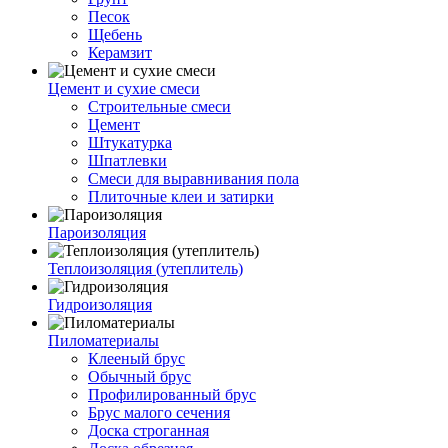
Песок
Щебень
Керамзит
Цемент и сухие смеси
Строительные смеси
Цемент
Штукатурка
Шпатлевки
Смеси для выравнивания пола
Плиточные клеи и затирки
Пароизоляция
Теплоизоляция (утеплитель)
Гидроизоляция
Пиломатериалы
Клееный брус
Обычный брус
Профилированный брус
Брус малого сечения
Доска строганная