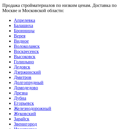
Продажа стройматериалов по низким ценам. Доставка по
Москве и Московской области:
Апрелевка
Балашиха
Бронницы
Верея
Видное
Волоколамск
Воскресенск
Высоковск
Голицыно
Дедовск
Дзержинский
Дмитров
Долгопрудный
Домодедово
Дрезна
Дубна
Егорьевск
Железнодорожный
Жуковский
Зарайск
Звенигород