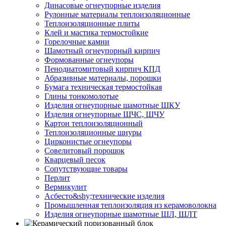
Динасовые огнеупорные изделия
Рулонные материалы теплоизоляционные
Тепло­изоляционные плиты
Клей и мастика термостойкие
Горелочные камни
Шамотный огнеупорный кирпич
Формованные огнеупоры
Пенодиатомитовый кирпич КПД
Абразивные материалы, порошки
Бумага техническая термостойкая
Глины тонкомолотые
Изделия огнеупорные шамотные ШКУ
Изделия огнеупорные ШЧС, ШЧУ
Картон теплоизоляционный
Теплоизоляционные шнуры
Цирконистые огнеупоры
Совелитовый порошок
Кварцевый песок
Сопутствующие товары
Перлит
Вермикулит
Асбесто&shy;технические изделия
Промышленная теплоизоляция из керамоволокна
Изделия огнеупорные шамотные ШЛ, ШЛТ