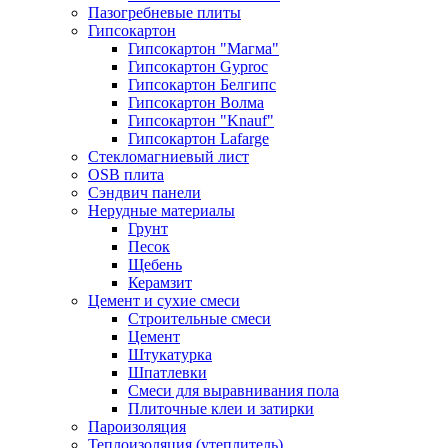
Пазогребневые плиты
Гипсокартон
Гипсокартон "Магма"
Гипсокартон Gyproc
Гипсокартон Белгипс
Гипсокартон Волма
Гипсокартон "Knauf"
Гипсокартон Lafarge
Стекломагниевый лист
OSB плита
Сэндвич панели
Нерудные материалы
Грунт
Песок
Щебень
Керамзит
Цемент и сухие смеси
Строительные смеси
Цемент
Штукатурка
Шпатлевки
Смеси для выравнивания пола
Плиточные клеи и затирки
Пароизоляция
Теплоизоляция (утеплитель)