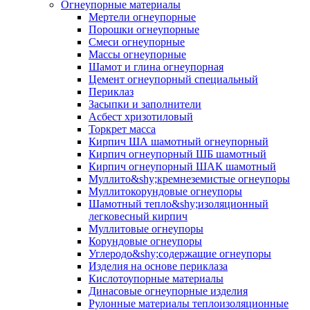
Огнеупорные материалы
Мертели огнеупорные
Порошки огнеупорные
Смеси огнеупорные
Массы огнеупорные
Шамот и глина огнеупорная
Цемент огнеупорный специальный
Периклаз
Засыпки и заполнители
Асбест хризотиловый
Торкрет масса
Кирпич ША шамотный огнеупорный
Кирпич огнеупорный ШБ шамотный
Кирпич огнеупорный ШАК шамотный
Муллито&shy;­кремнеземистые огнеупоры
Муллито­корундовые огнеупоры
Шамотный тепло&shy;изоляционный
легковесный кирпич
Муллитовые огнеупоры
Корундовые огнеупоры
Углеродо&shy;содержащие огнеупоры
Изделия на основе периклаза
Кислотоупорные материалы
Динасовые огнеупорные изделия
Рулонные материалы теплоизоляционные