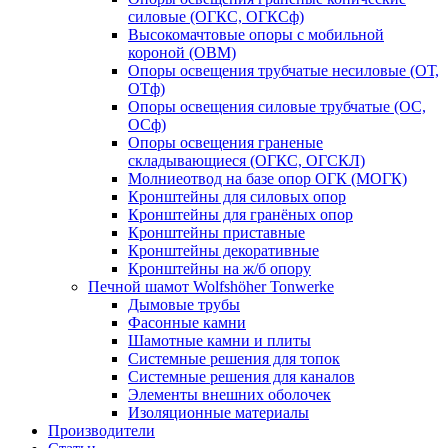
силовые (ОГКС, ОГКСф)
Высокомачтовые опоры с мобильной
короной (ОВМ)
Опоры освещения трубчатые несиловые (ОТ,
ОТф)
Опоры освещения силовые трубчатые (ОС,
ОСф)
Опоры освещения граненые
складывающиеся (ОГКС, ОГСКЛ)
Молниеотвод на базе опор ОГК (МОГК)
Кронштейны для силовых опор
Кронштейны для гранёных опор
Кронштейны приставные
Кронштейны декоративные
Кронштейны на ж/б опору
Печной шамот Wolfshöher Tonwerke
Дымовые трубы
Фасонные камни
Шамотные камни и плиты
Системные решения для топок
Системные решения для каналов
Элементы внешних оболочек
Изоляционные материалы
Производители