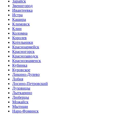
Зарайск
Звенигород
Ивантеевка
Истра
Кашира
Климовск
Клин
Коломна
Королев
Котельники
Красноармейск
Красногорск
Краснозаводск
Краснознаменск
Кубинка
Куровское
Ликино-Дулево
Лобня
Лосино-Петровский
Луховицы
Лыткарино
Люберцы
Можайск
Мытищи
Наро-Фоминск