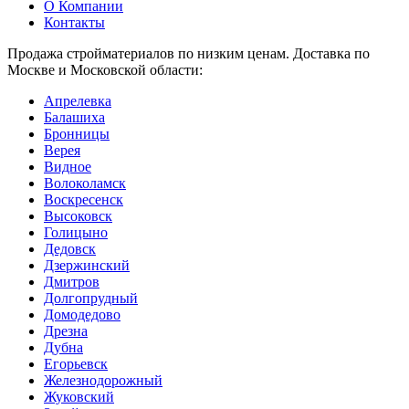
О Компании
Контакты
Продажа стройматериалов по низким ценам. Доставка по
Москве и Московской области:
Апрелевка
Балашиха
Бронницы
Верея
Видное
Волоколамск
Воскресенск
Высоковск
Голицыно
Дедовск
Дзержинский
Дмитров
Долгопрудный
Домодедово
Дрезна
Дубна
Егорьевск
Железнодорожный
Жуковский