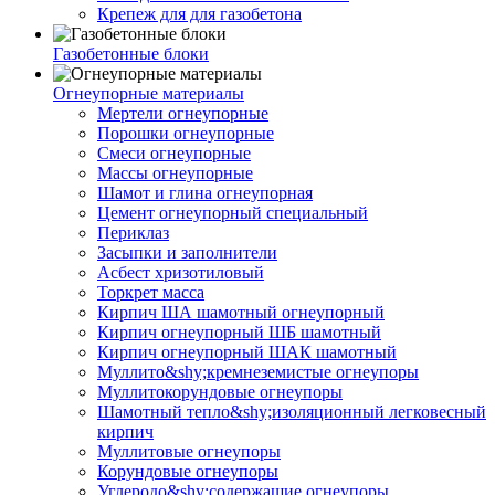
Крепеж для для газобетона
Газобетонные блоки
Огнеупорные материалы
Мертели огнеупорные
Порошки огнеупорные
Смеси огнеупорные
Массы огнеупорные
Шамот и глина огнеупорная
Цемент огнеупорный специальный
Периклаз
Засыпки и заполнители
Асбест хризотиловый
Торкрет масса
Кирпич ША шамотный огнеупорный
Кирпич огнеупорный ШБ шамотный
Кирпич огнеупорный ШАК шамотный
Муллито&shy;­кремнеземистые огнеупоры
Муллито­корундовые огнеупоры
Шамотный тепло&shy;изоляционный легковесный
кирпич
Муллитовые огнеупоры
Корундовые огнеупоры
Углеродо&shy;содержащие огнеупоры