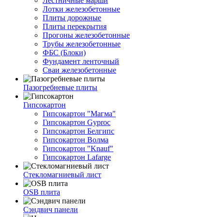
Лестничные марши
Лотки железобетонные
Плиты дорожные
Плиты перекрытия
Прогоны железобетонные
Трубы железобетонные
ФБС (Блоки)
Фундамент ленточный
Сваи железобетонные
Пазогребневые плиты
Гипсокартон
Гипсокартон "Магма"
Гипсокартон Gyproc
Гипсокартон Белгипс
Гипсокартон Волма
Гипсокартон "Knauf"
Гипсокартон Lafarge
Стекломагниевый лист
OSB плита
Сэндвич панели