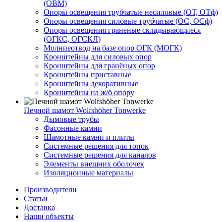
(ОВМ)
Опоры освещения трубчатые несиловые (ОТ, ОТф)
Опоры освещения силовые трубчатые (ОС, ОСф)
Опоры освещения граненые складывающиеся
(ОГКС, ОГСКЛ)
Молниеотвод на базе опор ОГК (МОГК)
Кронштейны для силовых опор
Кронштейны для гранёных опор
Кронштейны приставные
Кронштейны декоративные
Кронштейны на ж/б опору
Печной шамот Wolfshöher Tonwerke
Дымовые трубы
Фасонные камни
Шамотные камни и плиты
Системные решения для топок
Системные решения для каналов
Элементы внешних оболочек
Изоляционные материалы
Производители
Статьи
Доставка
Наши объекты