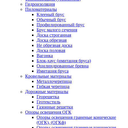
Гидроизоляция
Пиломатериалы
Клееный брус
Обычный брус
Профилированный брус
Брус малого сечения
Доска строганная
Доска обрезная
Не обрезная доска
Доска половая
Вагонка
Блок-хаус (имитация бруса)
Оцилиндрованные бревна
Имитация бруса
Кровельные материалы
Металлочерепица
Гибкая черепица
Дорожные материалы
Георешетка
Геотекстиль
Газонные решетки
Опоры освещения ОГК
Опоры освещения граненые конические
(ОГК), (ОГКф)
Опоры освещения граненые конические