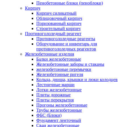
Пенобетонные блоки (пеноблоки)
Кирпич
Кирпич силикатный
Облицовочный кирпич
Поризованный кирпич
Строительный кирпич
Противогололедный реагент
Противогололедные реагенты
Оборудование и инвентарь для
противогололедных реагентов
Железобетонные изделия
Балки железобетонные
Железобетонные заборы и стаканы
железобетонные перемычки
Железобетонные ригеля
Кольца, днища, крышки и люки колодцев
Лестничные марши
Лотки железобетонные
Плиты дорожные
Плиты перекрытия
Прогоны железобетонные
Трубы железобетонные
ФБС (Блоки)
Фундамент ленточный
Сваи железобетонные