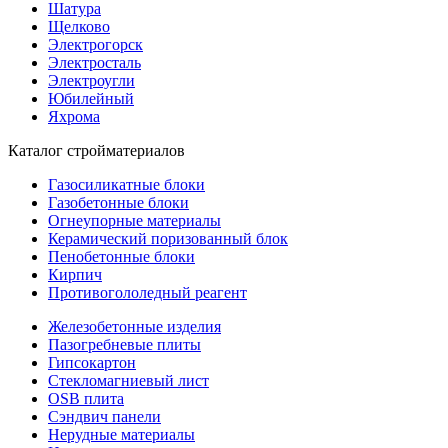
Шатура
Щелково
Электрогорск
Электросталь
Электроугли
Юбилейный
Яхрома
Каталог стройматериалов
Газосиликатные блоки
Газобетонные блоки
Огнеупорные материалы
Керамический поризованный блок
Пенобетонные блоки
Кирпич
Противогололедный реагент
Железобетонные изделия
Пазогребневые плиты
Гипсокартон
Стекломагниевый лист
OSB плита
Сэндвич панели
Нерудные материалы