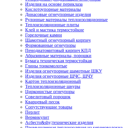
Изделия на основе периклаза
Кислотоупорные материалы
Динасовые огнеупорные изделия
Рулонные материалы теплоизоляционные
Тепло­изоляционные плиты
Клей и мастика термостойкие
Горелочные камни
Шамотный огнеупорный кирпич
Формованные огнеупоры
Пенодиатомитовый кирпич КПД
Абразивные материалы, порошки
Бумага техническая термостойкая
Глины тонкомолотые
Изделия огнеупорные шамотные ШКУ
Изделия огнеупорные ШЧС, ШЧУ
Картон теплоизоляционный
Теплоизоляционные шнуры
Цирконистые огнеупоры
Совелитовый порошок
Кварцевый песок
Сопутствующие товары
Перлит
Вермикулит
Асбесто&shy;технические изделия
Промышленная теплоизоляция из керамоволокна