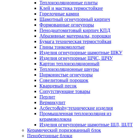
Тепло­изоляционные плиты
Клей и мастика термостойкие
Горелочные камни
Шамотный огнеупорный кирпич
Формованные огнеупоры
Пенодиатомитовый кирпич КПД
Абразивные материалы, порошки
Бумага техническая термостойкая
Глины тонкомолотые
Изделия огнеупорные шамотные ШКУ
Изделия огнеупорные ШЧС, ШЧУ
Картон теплоизоляционный
Теплоизоляционные шнуры
Цирконистые огнеупоры
Совелитовый порошок
Кварцевый песок
Сопутствующие товары
Перлит
Вермикулит
Асбесто&shy;технические изделия
Промышленная теплоизоляция из
керамоволокна
Изделия огнеупорные шамотные ШЛ, ШЛТ
Керамический поризованный блок
Пенобетонные блоки