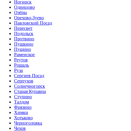
Ногинск
Одинцово
Озёры
Орехово-Зуево
Павловский Посад
Пересвет
Подольск
Протвино
Пушкино
Пущино
Раменское
Реутов
Рошаль
Руза
Сергиев Посад
Серпухов
Солнечногорск
Старая Купавна
Ступино
Талдом
Фрязино
Химки
Хотьково
Черноголовка
Чехов