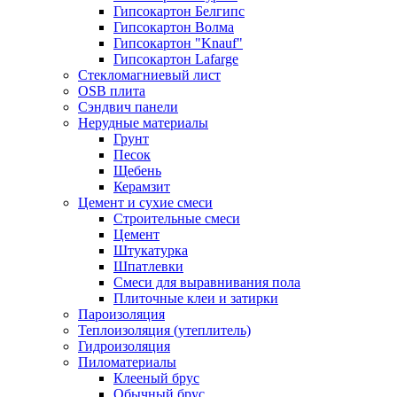
Гипсокартон Белгипс
Гипсокартон Волма
Гипсокартон "Knauf"
Гипсокартон Lafarge
Стекломагниевый лист
OSB плита
Сэндвич панели
Нерудные материалы
Грунт
Песок
Щебень
Керамзит
Цемент и сухие смеси
Строительные смеси
Цемент
Штукатурка
Шпатлевки
Смеси для выравнивания пола
Плиточные клеи и затирки
Пароизоляция
Теплоизоляция (утеплитель)
Гидроизоляция
Пиломатериалы
Клееный брус
Обычный брус