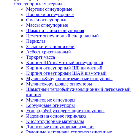
Огнеупорные материалы
Мертели огнеупорные
Порошки огнеупорные
Смеси огнеупорные
Массы огнеупорные
Шамот и глина огнеупорная
Цемент огнеупорный специальный
Периклаз
Засыпки и заполнители
Асбест хризотиловый
Торкрет масса
Кирпич ША шамотный огнеупорный
Кирпич огнеупорный ШБ шамотный
Кирпич огнеупорный ШАК шамотный
Муллито&shy;­кремнеземистые огнеупоры
Муллито­корундовые огнеупоры
Шамотный тепло&shy;изоляционный легковесный
кирпич
Муллитовые огнеупоры
Корундовые огнеупоры
Углеродо&shy;содержащие огнеупоры
Изделия на основе периклаза
Кислотоупорные материалы
Динасовые огнеупорные изделия
Рулонные материалы теплоизоляционные