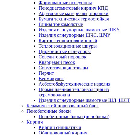
Формованные огнеупоры
Пенодиатомитовый кирпич КПД
Абразивные материалы, порошки
Бумага техническая термостойкая
Глины тонкомолотые
Изделия огнеупорные шамотные ШКУ
Изделия огнеупорные ШЧС, ШЧУ
Картон теплоизоляционный
Теплоизоляционные шнуры
Цирконистые огнеупоры
Совелитовый порошок
Кварцевый песок
Сопутствующие товары
Перлит
Вермикулит
Асбесто&shy;технические изделия
Промышленная теплоизоляция из
керамоволокна
Изделия огнеупорные шамотные ШЛ, ШЛТ
Керамический поризованный блок
Пенобетонные блоки
Пенобетонные блоки (пеноблоки)
Кирпич
Кирпич силикатный
Облицовочный кирпич