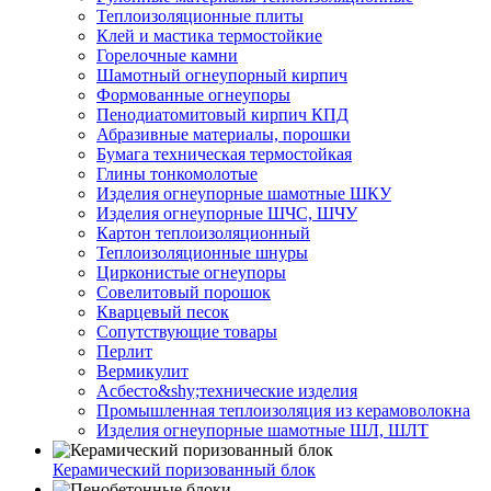
Тепло­изоляционные плиты
Клей и мастика термостойкие
Горелочные камни
Шамотный огнеупорный кирпич
Формованные огнеупоры
Пенодиатомитовый кирпич КПД
Абразивные материалы, порошки
Бумага техническая термостойкая
Глины тонкомолотые
Изделия огнеупорные шамотные ШКУ
Изделия огнеупорные ШЧС, ШЧУ
Картон теплоизоляционный
Теплоизоляционные шнуры
Цирконистые огнеупоры
Совелитовый порошок
Кварцевый песок
Сопутствующие товары
Перлит
Вермикулит
Асбесто&shy;технические изделия
Промышленная теплоизоляция из керамоволокна
Изделия огнеупорные шамотные ШЛ, ШЛТ
Керамический поризованный блок