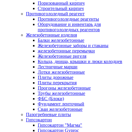
Поризованный кирпич
Строительный кирпич
Противогололедный реагент
Противогололедные реагенты
Оборудование и инвентарь для
противогололедных реагентов
Железобетонные изделия
Балки железобетонные
Железобетонные заборы и стаканы
железобетонные перемычки
Железобетонные ригеля
Кольца, днища, крышки и люки колодцев
Лестничные марши
Лотки железобетонные
Плиты дорожные
Плиты перекрытия
Прогоны железобетонные
Трубы железобетонные
ФБС (Блоки)
Фундамент ленточный
Сваи железобетонные
Пазогребневые плиты
Гипсокартон
Гипсокартон "Магма"
Гипсокартон Gyproc