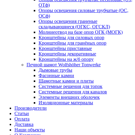
ОТф)
Опоры освещения силовые трубчатые (ОС,
ОСф)
Опоры освещения граненые
складывающиеся (ОГКС, ОГСКЛ)
Молниеотвод на базе опор ОГК (МОГК)
Кронштейны для силовых опор
Кронштейны для гранёных опор
Кронштейны приставные
Кронштейны декоративные
Кронштейны на ж/б опору
Печной шамот Wolfshöher Tonwerke
Дымовые трубы
Фасонные камни
Шамотные камни и плиты
Системные решения для топок
Системные решения для каналов
Элементы внешних оболочек
Изоляционные материалы
Производители
Статьи
Оплата
Доставка
Наши объекты