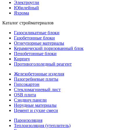
Электроугли
Юбилейный
Яхрома
Каталог стройматериалов
Газосиликатные блоки
Газобетонные блоки
Огнеупорные материалы
Керамический поризованный блок
Пенобетонные блоки
Кирпич
Противогололедный реагент
Железобетонные изделия
Пазогребневые плиты
Гипсокартон
Стекломагниевый лист
OSB плита
Сэндвич панели
Нерудные материалы
Цемент и сухие смеси
Пароизоляция
Теплоизоляция (утеплитель)