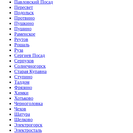
Павловский Посад
Пересвет
Подольск
Протвино
Пушкино
Пущино
Раменское
Реутов
Рошаль
Руза
Сергиев Посад
Серпухов
Солнечногорск
Старая Купавна
Ступино
Талдом
Фрязино
Химки
Хотьково
Черноголовка
Чехов
Шатура
Щелково
Электрогорск
Электросталь