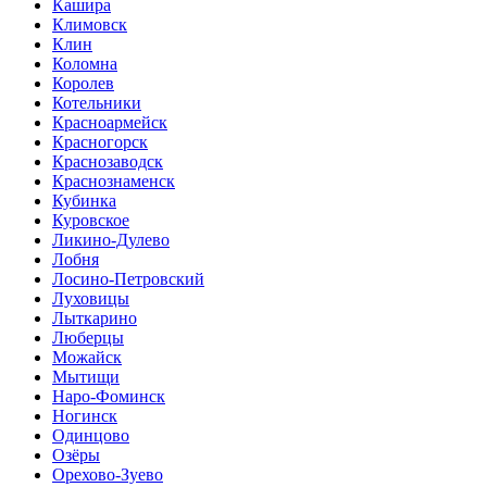
Кашира
Климовск
Клин
Коломна
Королев
Котельники
Красноармейск
Красногорск
Краснозаводск
Краснознаменск
Кубинка
Куровское
Ликино-Дулево
Лобня
Лосино-Петровский
Луховицы
Лыткарино
Люберцы
Можайск
Мытищи
Наро-Фоминск
Ногинск
Одинцово
Озёры
Орехово-Зуево