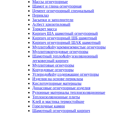
Массы огнеупорные
Шамот и глина огнеупорная
Цемент огнеупорный специальный
Периклаз
Засыпки и заполнители
Асбест хризотиловый
Торкрет масса
Кирпич ША шамотный огнеупорный
Кирпич огнеупорный ШБ шамотный
Кирпич огнеупорный ШАК шамотный
Муллито&shy;­кремнеземистые огнеупоры
Муллито­корундовые огнеупоры
Шамотный тепло&shy;изоляционный
легковесный кирпич
Муллитовые огнеупоры
Корундовые огнеупоры
Углеродо&shy;содержащие огнеупоры
Изделия на основе периклаза
Кислотоупорные материалы
Динасовые огнеупорные изделия
Рулонные материалы теплоизоляционные
Тепло­изоляционные плиты
Клей и мастика термостойкие
Горелочные камни
Шамотный огнеупорный кирпич