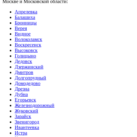
Москве и Московской области:
Апрелевка
Балашиха
Бронницы
Верея
Видное
Волоколамск
Воскресенск
Высоковск
Голицыно
Дедовск
Дзержинский
Дмитров
Долгопрудный
Домодедово
Дрезна
Дубна
Егорьевск
Железнодорожный
Жуковский
Зарайск
Звенигород
Ивантеевка
Истра