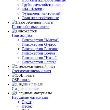
Прогоны железобетонные
Трубы железобетонные
ФБС (Блоки)
Фундамент ленточный
Сваи железобетонные
Пазогребневые плиты
Гипсокартон
Гипсокартон "Магма"
Гипсокартон Gyproc
Гипсокартон Белгипс
Гипсокартон Волма
Гипсокартон "Knauf"
Гипсокартон Lafarge
Стекломагниевый лист
OSB плита
Сэндвич панели
Нерудные материалы
Грунт
Песок