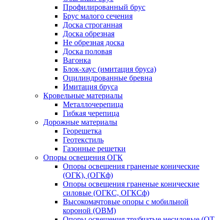
Профилированный брус
Брус малого сечения
Доска строганная
Доска обрезная
Не обрезная доска
Доска половая
Вагонка
Блок-хаус (имитация бруса)
Оцилиндрованные бревна
Имитация бруса
Кровельные материалы
Металлочерепица
Гибкая черепица
Дорожные материалы
Георешетка
Геотекстиль
Газонные решетки
Опоры освещения ОГК
Опоры освещения граненые конические
(ОГК), (ОГКф)
Опоры освещения граненые конические
силовые (ОГКС, ОГКСф)
Высокомачтовые опоры с мобильной
короной (ОВМ)
Опоры освещения трубчатые несиловые (ОТ,