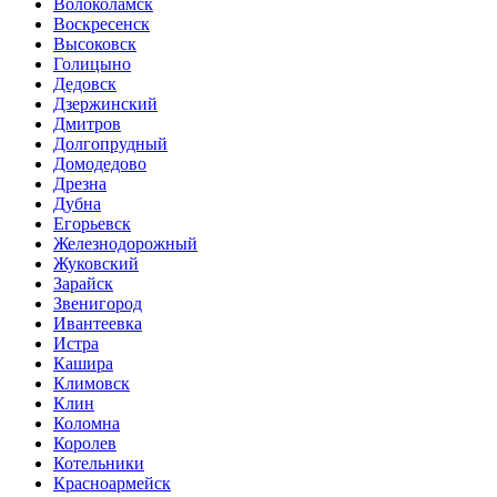
Волоколамск
Воскресенск
Высоковск
Голицыно
Дедовск
Дзержинский
Дмитров
Долгопрудный
Домодедово
Дрезна
Дубна
Егорьевск
Железнодорожный
Жуковский
Зарайск
Звенигород
Ивантеевка
Истра
Кашира
Климовск
Клин
Коломна
Королев
Котельники
Красноармейск