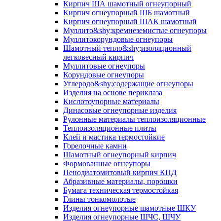
Кирпич ША шамотный огнеупорный
Кирпич огнеупорный ШБ шамотный
Кирпич огнеупорный ШАК шамотный
Муллито&shy;­кремнеземистые огнеупоры
Муллито­корундовые огнеупоры
Шамотный тепло&shy;изоляционный
легковесный кирпич
Муллитовые огнеупоры
Корундовые огнеупоры
Углеродо&shy;содержащие огнеупоры
Изделия на основе периклаза
Кислотоупорные материалы
Динасовые огнеупорные изделия
Рулонные материалы теплоизоляционные
Тепло­изоляционные плиты
Клей и мастика термостойкие
Горелочные камни
Шамотный огнеупорный кирпич
Формованные огнеупоры
Пенодиатомитовый кирпич КПД
Абразивные материалы, порошки
Бумага техническая термостойкая
Глины тонкомолотые
Изделия огнеупорные шамотные ШКУ
Изделия огнеупорные ШЧС, ШЧУ