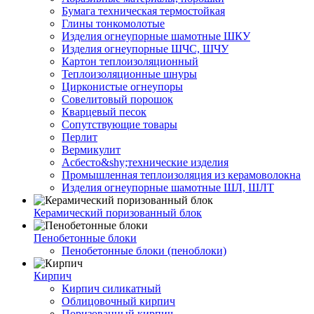
Бумага техническая термостойкая
Глины тонкомолотые
Изделия огнеупорные шамотные ШКУ
Изделия огнеупорные ШЧС, ШЧУ
Картон теплоизоляционный
Теплоизоляционные шнуры
Цирконистые огнеупоры
Совелитовый порошок
Кварцевый песок
Сопутствующие товары
Перлит
Вермикулит
Асбесто&shy;технические изделия
Промышленная теплоизоляция из керамоволокна
Изделия огнеупорные шамотные ШЛ, ШЛТ
Керамический поризованный блок
Пенобетонные блоки
Пенобетонные блоки (пеноблоки)
Кирпич
Кирпич силикатный
Облицовочный кирпич
Поризованный кирпич