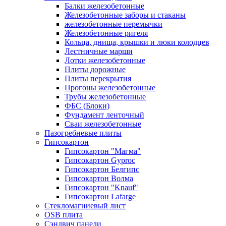
Балки железобетонные
Железобетонные заборы и стаканы
железобетонные перемычки
Железобетонные ригеля
Кольца, днища, крышки и люки колодцев
Лестничные марши
Лотки железобетонные
Плиты дорожные
Плиты перекрытия
Прогоны железобетонные
Трубы железобетонные
ФБС (Блоки)
Фундамент ленточный
Сваи железобетонные
Пазогребневые плиты
Гипсокартон
Гипсокартон "Магма"
Гипсокартон Gyproc
Гипсокартон Белгипс
Гипсокартон Волма
Гипсокартон "Knauf"
Гипсокартон Lafarge
Стекломагниевый лист
OSB плита
Сэндвич панели