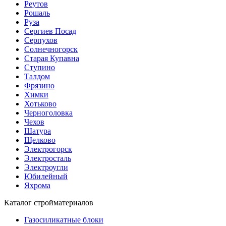
Реутов
Рошаль
Руза
Сергиев Посад
Серпухов
Солнечногорск
Старая Купавна
Ступино
Талдом
Фрязино
Химки
Хотьково
Черноголовка
Чехов
Шатура
Щелково
Электрогорск
Электросталь
Электроугли
Юбилейный
Яхрома
Каталог стройматериалов
Газосиликатные блоки