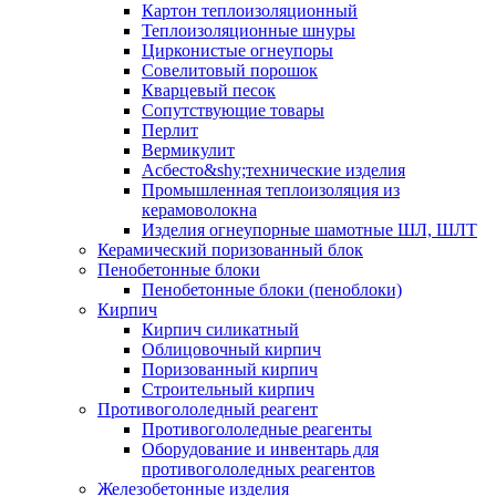
Картон теплоизоляционный
Теплоизоляционные шнуры
Цирконистые огнеупоры
Совелитовый порошок
Кварцевый песок
Сопутствующие товары
Перлит
Вермикулит
Асбесто&shy;технические изделия
Промышленная теплоизоляция из
керамоволокна
Изделия огнеупорные шамотные ШЛ, ШЛТ
Керамический поризованный блок
Пенобетонные блоки
Пенобетонные блоки (пеноблоки)
Кирпич
Кирпич силикатный
Облицовочный кирпич
Поризованный кирпич
Строительный кирпич
Противогололедный реагент
Противогололедные реагенты
Оборудование и инвентарь для
противогололедных реагентов
Железобетонные изделия