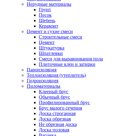
Нерудные материалы
Грунт
Песок
Щебень
Керамзит
Цемент и сухие смеси
Строительные смеси
Цемент
Штукатурка
Шпатлевки
Смеси для выравнивания пола
Плиточные клеи и затирки
Пароизоляция
Теплоизоляция (утеплитель)
Гидроизоляция
Пиломатериалы
Клееный брус
Обычный брус
Профилированный брус
Брус малого сечения
Доска строганная
Доска обрезная
Не обрезная доска
Доска половая
Вагонка