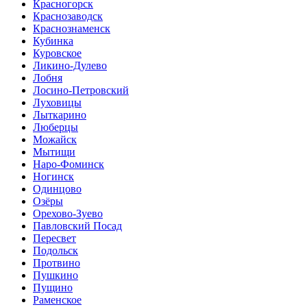
Красногорск
Краснозаводск
Краснознаменск
Кубинка
Куровское
Ликино-Дулево
Лобня
Лосино-Петровский
Луховицы
Лыткарино
Люберцы
Можайск
Мытищи
Наро-Фоминск
Ногинск
Одинцово
Озёры
Орехово-Зуево
Павловский Посад
Пересвет
Подольск
Протвино
Пушкино
Пущино
Раменское