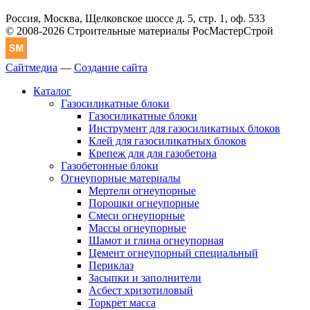
Россия, Москва, Щелковское шоссе д. 5, стр. 1, оф. 533
© 2008-2026 Строительные материалы РосМастерСтрой
Сайтмедиа
—
Создание сайта
Каталог
Газосиликатные блоки
Газосиликатные блоки
Инструмент для газосиликатных блоков
Клей для газосиликатных блоков
Крепеж для для газобетона
Газобетонные блоки
Огнеупорные материалы
Мертели огнеупорные
Порошки огнеупорные
Смеси огнеупорные
Массы огнеупорные
Шамот и глина огнеупорная
Цемент огнеупорный специальный
Периклаз
Засыпки и заполнители
Асбест хризотиловый
Торкрет масса