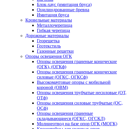
Блок-хаус (имитация бруса)
Оцилиндрованные бревна
Имитация бруса
Кровельные материалы
Металлочерепица
Гибкая черепица
Дорожные материалы
Георешетка
Геотекстиль
Газонные решетки
Опоры освещения ОГК
Опоры освещения граненые конические
(ОГК), (ОГКф)
Опоры освещения граненые конические
силовые (ОГКС, ОГКСф)
Высокомачтовые опоры с мобильной
короной (ОВМ)
Опоры освещения трубчатые несиловые (ОТ,
ОТф)
Опоры освещения силовые трубчатые (ОС,
ОСф)
Опоры освещения граненые
складывающиеся (ОГКС, ОГСКЛ)
Молниеотвод на базе опор ОГК (МОГК)
Кронштейны для силовых опор