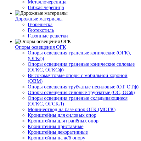
Металлочерепица
Гибкая черепица
Дорожные материалы
Георешетка
Геотекстиль
Газонные решетки
Опоры освещения ОГК
Опоры освещения граненые конические (ОГК),
(ОГКф)
Опоры освещения граненые конические силовые
(ОГКС, ОГКСф)
Высокомачтовые опоры с мобильной короной
(ОВМ)
Опоры освещения трубчатые несиловые (ОТ, ОТф)
Опоры освещения силовые трубчатые (ОС, ОСф)
Опоры освещения граненые складывающиеся
(ОГКС, ОГСКЛ)
Молниеотвод на базе опор ОГК (МОГК)
Кронштейны для силовых опор
Кронштейны для гранёных опор
Кронштейны приставные
Кронштейны декоративные
Кронштейны на ж/б опору