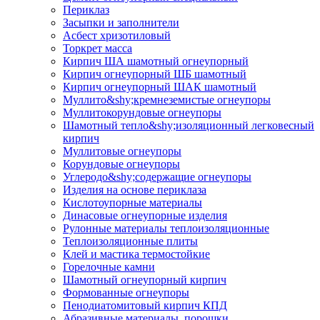
Периклаз
Засыпки и заполнители
Асбест хризотиловый
Торкрет масса
Кирпич ША шамотный огнеупорный
Кирпич огнеупорный ШБ шамотный
Кирпич огнеупорный ШАК шамотный
Муллито&shy;­кремнеземистые огнеупоры
Муллито­корундовые огнеупоры
Шамотный тепло&shy;изоляционный легковесный
кирпич
Муллитовые огнеупоры
Корундовые огнеупоры
Углеродо&shy;содержащие огнеупоры
Изделия на основе периклаза
Кислотоупорные материалы
Динасовые огнеупорные изделия
Рулонные материалы теплоизоляционные
Тепло­изоляционные плиты
Клей и мастика термостойкие
Горелочные камни
Шамотный огнеупорный кирпич
Формованные огнеупоры
Пенодиатомитовый кирпич КПД
Абразивные материалы, порошки