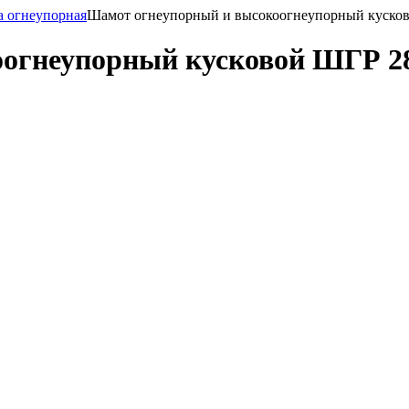
а огнеупорная
Шамот огнеупорный и высокоогнеупорный куско
оогнеупорный кусковой ШГР 2