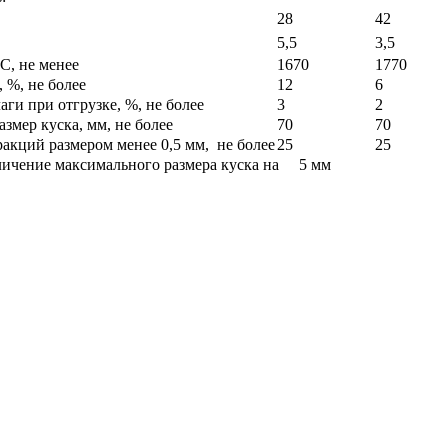
28
42
5,5
3,5
С, не менее
1670
1770
 %, не более
12
6
аги при отгрузке, %, не более
3
2
змер куска, мм, не более
70
70
акций размером менее 0,5 мм, не более
25
25
личение максимального размера куска на 5 мм