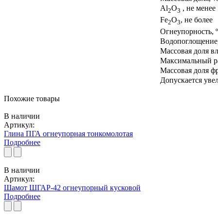
Аl
О
, не менее
2
3
Fе
О
, не более
2
3
Огнеупорность, º
Водопоглощение,
Массовая доля вл
Максимальный ра
Массовая доля фр
Допускается уве
Похожие товары
В наличии
Артикул:
Глина ПГА огнеупорная тонкомолотая
Подробнее
В наличии
Артикул:
Шамот ШГАР-42 огнеупорный кусковой
Подробнее