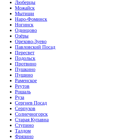
Люберцы
Можайск
Мытищи
Наро-Фоминск
Ногинск
Одинцово
Озёры
Орехово-Зуево
Павловский Посад
Пересвет
Подольск
Протвино
Пушкино
Пущино
Раменское
Реутов
Рошаль
Руза
Сергиев Посад
Серпухов
Солнечногорск
Старая Купавна
Ступино
Талдом
Фрязино