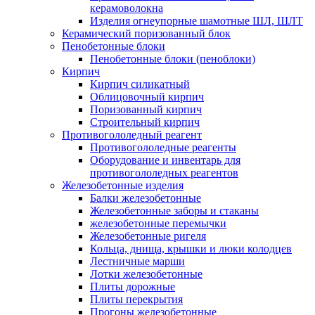
керамоволокна
Изделия огнеупорные шамотные ШЛ, ШЛТ
Керамический поризованный блок
Пенобетонные блоки
Пенобетонные блоки (пеноблоки)
Кирпич
Кирпич силикатный
Облицовочный кирпич
Поризованный кирпич
Строительный кирпич
Противогололедный реагент
Противогололедные реагенты
Оборудование и инвентарь для
противогололедных реагентов
Железобетонные изделия
Балки железобетонные
Железобетонные заборы и стаканы
железобетонные перемычки
Железобетонные ригеля
Кольца, днища, крышки и люки колодцев
Лестничные марши
Лотки железобетонные
Плиты дорожные
Плиты перекрытия
Прогоны железобетонные