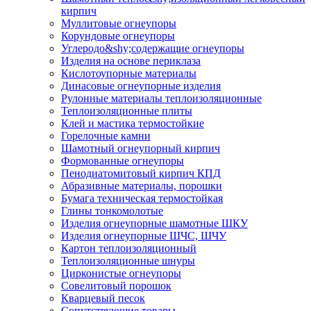
кирпич
Муллитовые огнеупоры
Корундовые огнеупоры
Углеродо&shy;содержащие огнеупоры
Изделия на основе периклаза
Кислотоупорные материалы
Динасовые огнеупорные изделия
Рулонные материалы теплоизоляционные
Тепло­изоляционные плиты
Клей и мастика термостойкие
Горелочные камни
Шамотный огнеупорный кирпич
Формованные огнеупоры
Пенодиатомитовый кирпич КПД
Абразивные материалы, порошки
Бумага техническая термостойкая
Глины тонкомолотые
Изделия огнеупорные шамотные ШКУ
Изделия огнеупорные ШЧС, ШЧУ
Картон теплоизоляционный
Теплоизоляционные шнуры
Цирконистые огнеупоры
Совелитовый порошок
Кварцевый песок
Сопутствующие товары