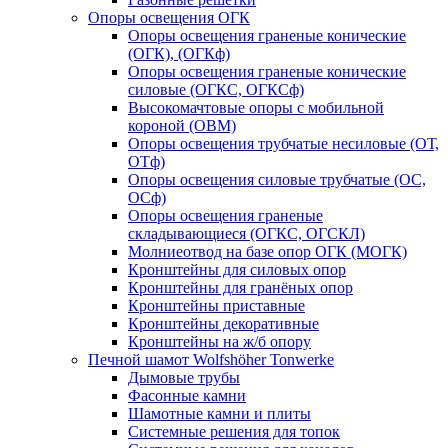
Опоры освещения ОГК
Опоры освещения граненые конические
(ОГК), (ОГКф)
Опоры освещения граненые конические
силовые (ОГКС, ОГКСф)
Высокомачтовые опоры с мобильной
короной (ОВМ)
Опоры освещения трубчатые несиловые (ОТ,
ОТф)
Опоры освещения силовые трубчатые (ОС,
ОСф)
Опоры освещения граненые
складывающиеся (ОГКС, ОГСКЛ)
Молниеотвод на базе опор ОГК (МОГК)
Кронштейны для силовых опор
Кронштейны для гранёных опор
Кронштейны приставные
Кронштейны декоративные
Кронштейны на ж/б опору
Печной шамот Wolfshöher Tonwerke
Дымовые трубы
Фасонные камни
Шамотные камни и плиты
Системные решения для топок