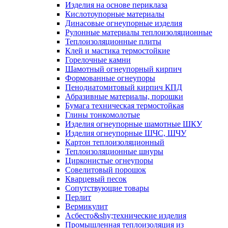
Изделия на основе периклаза
Кислотоупорные материалы
Динасовые огнеупорные изделия
Рулонные материалы теплоизоляционные
Тепло­изоляционные плиты
Клей и мастика термостойкие
Горелочные камни
Шамотный огнеупорный кирпич
Формованные огнеупоры
Пенодиатомитовый кирпич КПД
Абразивные материалы, порошки
Бумага техническая термостойкая
Глины тонкомолотые
Изделия огнеупорные шамотные ШКУ
Изделия огнеупорные ШЧС, ШЧУ
Картон теплоизоляционный
Теплоизоляционные шнуры
Цирконистые огнеупоры
Совелитовый порошок
Кварцевый песок
Сопутствующие товары
Перлит
Вермикулит
Асбесто&shy;технические изделия
Промышленная теплоизоляция из