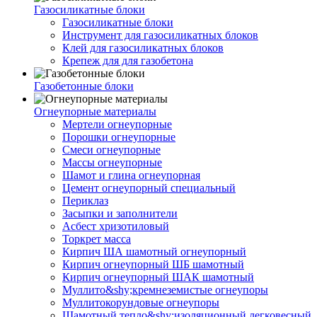
Газосиликатные блоки
Газосиликатные блоки
Инструмент для газосиликатных блоков
Клей для газосиликатных блоков
Крепеж для для газобетона
Газобетонные блоки
Огнеупорные материалы
Мертели огнеупорные
Порошки огнеупорные
Смеси огнеупорные
Массы огнеупорные
Шамот и глина огнеупорная
Цемент огнеупорный специальный
Периклаз
Засыпки и заполнители
Асбест хризотиловый
Торкрет масса
Кирпич ША шамотный огнеупорный
Кирпич огнеупорный ШБ шамотный
Кирпич огнеупорный ШАК шамотный
Муллито&shy;­кремнеземистые огнеупоры
Муллито­корундовые огнеупоры
Шамотный тепло&shy;изоляционный легковесный