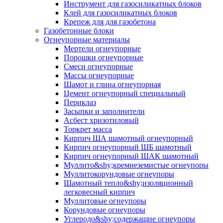
Инструмент для газосиликатных блоков
Клей для газосиликатных блоков
Крепеж для для газобетона
Газобетонные блоки
Огнеупорные материалы
Мертели огнеупорные
Порошки огнеупорные
Смеси огнеупорные
Массы огнеупорные
Шамот и глина огнеупорная
Цемент огнеупорный специальный
Периклаз
Засыпки и заполнители
Асбест хризотиловый
Торкрет масса
Кирпич ША шамотный огнеупорный
Кирпич огнеупорный ШБ шамотный
Кирпич огнеупорный ШАК шамотный
Муллито&shy;­кремнеземистые огнеупоры
Муллито­корундовые огнеупоры
Шамотный тепло&shy;изоляционный
легковесный кирпич
Муллитовые огнеупоры
Корундовые огнеупоры
Углеродо&shy;содержащие огнеупоры