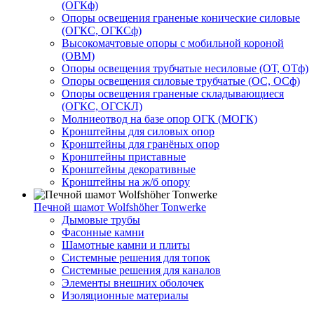
(ОГКф)
Опоры освещения граненые конические силовые
(ОГКС, ОГКСф)
Высокомачтовые опоры с мобильной короной
(ОВМ)
Опоры освещения трубчатые несиловые (ОТ, ОТф)
Опоры освещения силовые трубчатые (ОС, ОСф)
Опоры освещения граненые складывающиеся
(ОГКС, ОГСКЛ)
Молниеотвод на базе опор ОГК (МОГК)
Кронштейны для силовых опор
Кронштейны для гранёных опор
Кронштейны приставные
Кронштейны декоративные
Кронштейны на ж/б опору
Печной шамот Wolfshöher Tonwerke
Дымовые трубы
Фасонные камни
Шамотные камни и плиты
Системные решения для топок
Системные решения для каналов
Элементы внешних оболочек
Изоляционные материалы