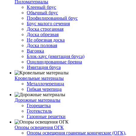
Пиломатериалы
Клееный брус
Обычный брус
Профилированный брус
Брус малого сечения
Доска строганная
Доска обрезная
Не обрезная доска
Доска половая
Вагонка
Блок-хаус (имитация бруса)
Оцилиндрованные бревна
Имитация бруса
Кровельные материалы
Металлочерепица
Гибкая черепица
Дорожные материалы
Георешетка
Геотекстиль
Газонные решетки
Опоры освещения ОГК
Опоры освещения граненые конические (ОГК),