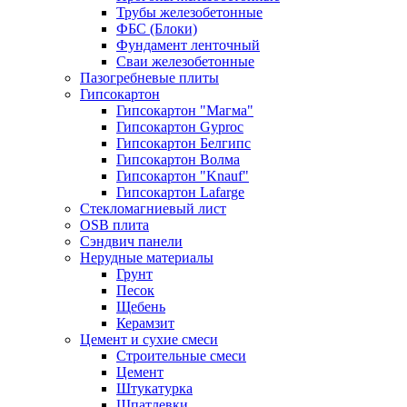
Трубы железобетонные
ФБС (Блоки)
Фундамент ленточный
Сваи железобетонные
Пазогребневые плиты
Гипсокартон
Гипсокартон "Магма"
Гипсокартон Gyproc
Гипсокартон Белгипс
Гипсокартон Волма
Гипсокартон "Knauf"
Гипсокартон Lafarge
Стекломагниевый лист
OSB плита
Сэндвич панели
Нерудные материалы
Грунт
Песок
Щебень
Керамзит
Цемент и сухие смеси
Строительные смеси
Цемент
Штукатурка
Шпатлевки