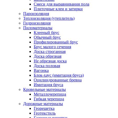
Смеси для выравнивания пола
Плиточные клеи и затирки
Пароизоляция
Теплоизоляция (утеплитель)
Гидроизоляция
Пиломатериалы
Клееный брус
Обычный брус
Профилированный брус
Брус малого сечения
Доска строганная
Доска обрезная
Не обрезная доска
Доска половая
Вагонка
Блок-хаус (имитация бруса)
Оцилиндрованные бревна
Имитация бруса
Кровельные материалы
Металлочерепица
Гибкая черепица
Дорожные материалы
Георешетка
Геотекстиль
Газонные решетки