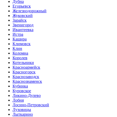
Дубна
Егорьевск
Железнодорожный
Жуковский
Зарайск
Звенигород
Ивантеевка
Истра
Кашира
Климовск
Клин
Коломна
Королев
Котельники
Красноармейск
Красногорск
Краснозаводск
Краснознаменск
Кубинка
Куровское
Ликино-Дулево
Лобня
Лосино-Петровский
Луховицы
Лыткарино