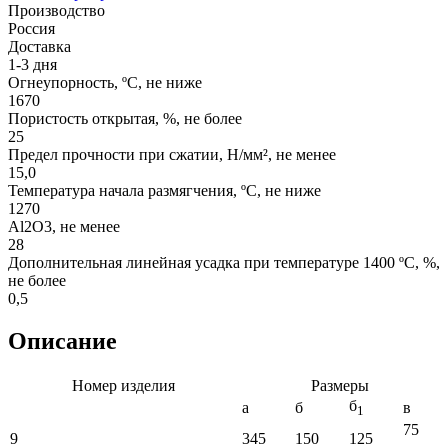
Производство
Россия
Доставка
1-3 дня
Огнеупорность, ºС, не ниже
1670
Пористость открытая, %, не более
25
Предел прочности при сжатии, Н/мм², не менее
15,0
Температура начала размягчения, ºС, не ниже
1270
Аl2О3, не менее
28
Дополнительная линейная усадка при температуре 1400 ºС, %,
не более
0,5
Описание
Номер изделия
Размеры
б
a
б
в
1
75
9
345
150
125