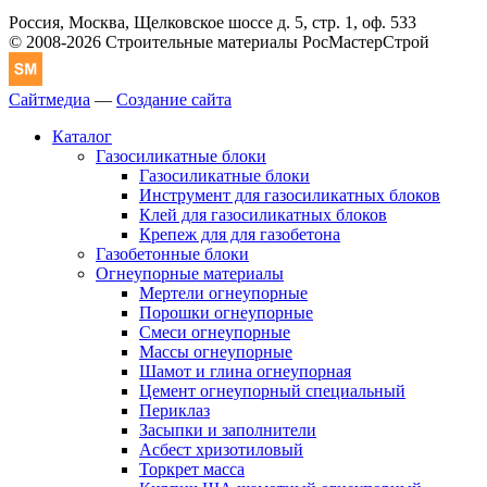
Россия, Москва, Щелковское шоссе д. 5, стр. 1, оф. 533
© 2008-2026 Строительные материалы РосМастерСтрой
Сайтмедиа
—
Создание сайта
Каталог
Газосиликатные блоки
Газосиликатные блоки
Инструмент для газосиликатных блоков
Клей для газосиликатных блоков
Крепеж для для газобетона
Газобетонные блоки
Огнеупорные материалы
Мертели огнеупорные
Порошки огнеупорные
Смеси огнеупорные
Массы огнеупорные
Шамот и глина огнеупорная
Цемент огнеупорный специальный
Периклаз
Засыпки и заполнители
Асбест хризотиловый
Торкрет масса