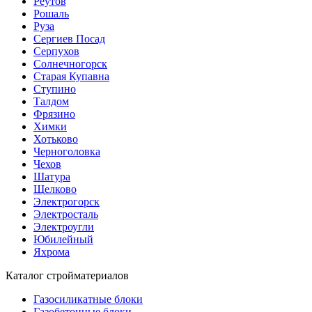
Реутов
Рошаль
Руза
Сергиев Посад
Серпухов
Солнечногорск
Старая Купавна
Ступино
Талдом
Фрязино
Химки
Хотьково
Черноголовка
Чехов
Шатура
Щелково
Электрогорск
Электросталь
Электроугли
Юбилейный
Яхрома
Каталог стройматериалов
Газосиликатные блоки
Газобетонные блоки