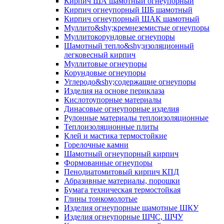
Кирпич ША шамотный огнеупорный
Кирпич огнеупорный ШБ шамотный
Кирпич огнеупорный ШАК шамотный
Муллито&shy;­кремнеземистые огнеупоры
Муллито­корундовые огнеупоры
Шамотный тепло&shy;изоляционный
легковесный кирпич
Муллитовые огнеупоры
Корундовые огнеупоры
Углеродо&shy;содержащие огнеупоры
Изделия на основе периклаза
Кислотоупорные материалы
Динасовые огнеупорные изделия
Рулонные материалы теплоизоляционные
Тепло­изоляционные плиты
Клей и мастика термостойкие
Горелочные камни
Шамотный огнеупорный кирпич
Формованные огнеупоры
Пенодиатомитовый кирпич КПД
Абразивные материалы, порошки
Бумага техническая термостойкая
Глины тонкомолотые
Изделия огнеупорные шамотные ШКУ
Изделия огнеупорные ШЧС, ШЧУ