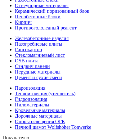
Огнеупорные материалы
Керамический поризованный блок
Пенобетонные блоки
Кирпич
Противогололедный реагент
Железобетонные изделия
Пазогребневые плиты
Гипсокартон
Стекломагниевый лист
OSB плита
Сэндвич панели
Нерудные материалы
Цемент и сухие смеси
Пароизоляция
Теплоизоляция (утеплитель)
Гидроизоляция
Пиломатериалы
Кровельные материалы
Дорожные материалы
Опоры освещения ОГК
Печной шамот Wolfshöher Tonwerke
Покупателю