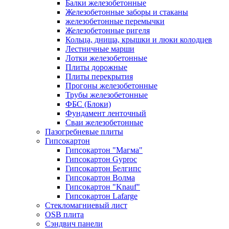
Балки железобетонные
Железобетонные заборы и стаканы
железобетонные перемычки
Железобетонные ригеля
Кольца, днища, крышки и люки колодцев
Лестничные марши
Лотки железобетонные
Плиты дорожные
Плиты перекрытия
Прогоны железобетонные
Трубы железобетонные
ФБС (Блоки)
Фундамент ленточный
Сваи железобетонные
Пазогребневые плиты
Гипсокартон
Гипсокартон "Магма"
Гипсокартон Gyproc
Гипсокартон Белгипс
Гипсокартон Волма
Гипсокартон "Knauf"
Гипсокартон Lafarge
Стекломагниевый лист
OSB плита
Сэндвич панели