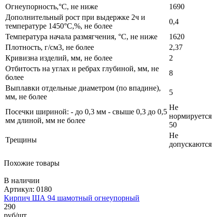
Огнеупорность,°С, не ниже
1690
Дополнительный рост при выдержке 2ч и
0,4
температуре 1450°С,%, не более
Температура начала размягчения, °С, не ниже
1620
Плотность, г/см3, не более
2,37
Кривизна изделий, мм, не более
2
Отбитость на углах и ребрах глубиной, мм, не
8
более
Выплавки отдельные диаметром (по впадине),
5
мм, не более
Не
Посечки шириной: - до 0,3 мм - свыше 0,3 до 0,5
нормируется
мм длиной, мм не более
50
Не
Трещины
допускаются
Похожие товары
В наличии
Артикул: 0180
Кирпич ША 94 шамотный огнеупорный
290
руб/шт