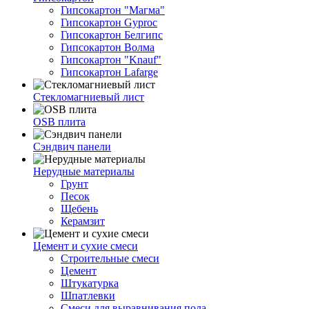
Гипсокартон "Магма"
Гипсокартон Gyproc
Гипсокартон Белгипс
Гипсокартон Волма
Гипсокартон "Knauf"
Гипсокартон Lafarge
Стекломагниевый лист
OSB плита
Сэндвич панели
Нерудные материалы
Грунт
Песок
Щебень
Керамзит
Цемент и сухие смеси
Строительные смеси
Цемент
Штукатурка
Шпатлевки
Смеси для выравнивания пола