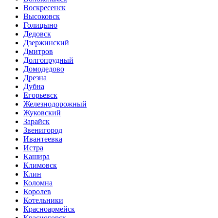
Воскресенск
Высоковск
Голицыно
Дедовск
Дзержинский
Дмитров
Долгопрудный
Домодедово
Дрезна
Дубна
Егорьевск
Железнодорожный
Жуковский
Зарайск
Звенигород
Ивантеевка
Истра
Кашира
Климовск
Клин
Коломна
Королев
Котельники
Красноармейск
Красногорск