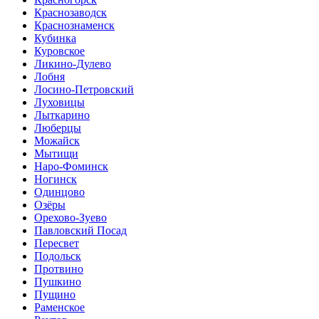
Краснозаводск
Краснознаменск
Кубинка
Куровское
Ликино-Дулево
Лобня
Лосино-Петровский
Луховицы
Лыткарино
Люберцы
Можайск
Мытищи
Наро-Фоминск
Ногинск
Одинцово
Озёры
Орехово-Зуево
Павловский Посад
Пересвет
Подольск
Протвино
Пушкино
Пущино
Раменское