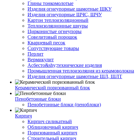
Глины тонкомолотые
Изделия огнеупорные шамотные ШКУ
Изделия огнеупорные ШЧС, ШЧУ
Картон теплоизоляционный
Теплоизоляционные шнуры
Цирконистые огнеупоры
Совелитовый порошок
Кварцевый песок
Сопутствующие товары
Перлит
Вермикулит
Асбесто&shy;технические изделия
Промышленная теплоизоляция из керамоволокна
Изделия огнеупорные шамотные ШЛ, ШЛТ
Керамический поризованный блок
Пенобетонные блоки
Пенобетонные блоки (пеноблоки)
Кирпич
Кирпич силикатный
Облицовочный кирпич
Поризованный кирпич
Строительный кирпич