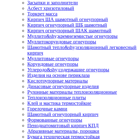
Засыпки и заполнители
Асбест хризотиловый
Торкрет масса
Кирпич ША шамотный огнеупорный
Кирпич огнеупорный ШБ шамотный
Кирпич огнеупорный ШАК шамотный
Муллито&shy;­кремнеземистые огнеупоры
Муллито­корундовые огнеупоры
Шамотный тепло&shy;изоляционный легковесный
кирпич
Муллитовые огнеупоры
Корундовые огнеупоры
Углеродо&shy;содержащие огнеупоры
Изделия на основе периклаза
Кислотоупорные материалы
Динасовые огнеупорные изделия
Рулонные материалы теплоизоляционные
Тепло­изоляционные плиты
Клей и мастика термостойкие
Горелочные камни
Шамотный огнеупорный кирпич
Формованные огнеупоры
Пенодиатомитовый кирпич КПД
Абразивные материалы, порошки
Бумага техническая термостойкая