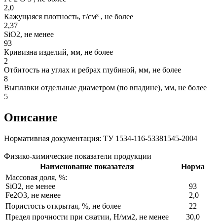
2,0
Кажущаяся плотность, г/см³ , не более
2,37
SiO2, не менее
93
Кривизна изделий, мм, не более
2
Отбитость на углах и ребрах глубиной, мм, не более
8
Выплавки отдельные диаметром (по впадине), мм, не более
5
Описание
Нормативная документация: ТУ 1534-116-53381545-2004
Физико-химические показатели продукции
Наименование показателя
Норма
Массовая доля, %:
SiO2, не менее
93
Fe2O3, не менее
2,0
Пористость открытая, %, не более
22
Предел прочности при сжатии, Н/мм2, не менее
30,0