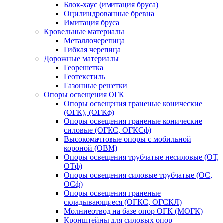
Блок-хаус (имитация бруса)
Оцилиндрованные бревна
Имитация бруса
Кровельные материалы
Металлочерепица
Гибкая черепица
Дорожные материалы
Георешетка
Геотекстиль
Газонные решетки
Опоры освещения ОГК
Опоры освещения граненые конические
(ОГК), (ОГКф)
Опоры освещения граненые конические
силовые (ОГКС, ОГКСф)
Высокомачтовые опоры с мобильной
короной (ОВМ)
Опоры освещения трубчатые несиловые (ОТ,
ОТф)
Опоры освещения силовые трубчатые (ОС,
ОСф)
Опоры освещения граненые
складывающиеся (ОГКС, ОГСКЛ)
Молниеотвод на базе опор ОГК (МОГК)
Кронштейны для силовых опор