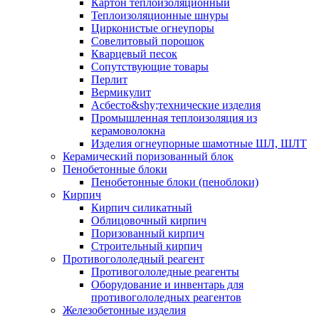
Картон теплоизоляционный
Теплоизоляционные шнуры
Цирконистые огнеупоры
Совелитовый порошок
Кварцевый песок
Сопутствующие товары
Перлит
Вермикулит
Асбесто&shy;технические изделия
Промышленная теплоизоляция из
керамоволокна
Изделия огнеупорные шамотные ШЛ, ШЛТ
Керамический поризованный блок
Пенобетонные блоки
Пенобетонные блоки (пеноблоки)
Кирпич
Кирпич силикатный
Облицовочный кирпич
Поризованный кирпич
Строительный кирпич
Противогололедный реагент
Противогололедные реагенты
Оборудование и инвентарь для
противогололедных реагентов
Железобетонные изделия