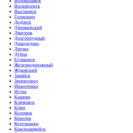
Волоколамск
Воскресенск
Высоковск
Голицыно
Дедовск
Дзержинский
Дмитров
Долгопрудный
Домодедово
Дрезна
Дубна
Егорьевск
Железнодорожный
Жуковский
Зарайск
Звенигород
Ивантеевка
Истра
Кашира
Климовск
Клин
Коломна
Королев
Котельники
Красноармейск