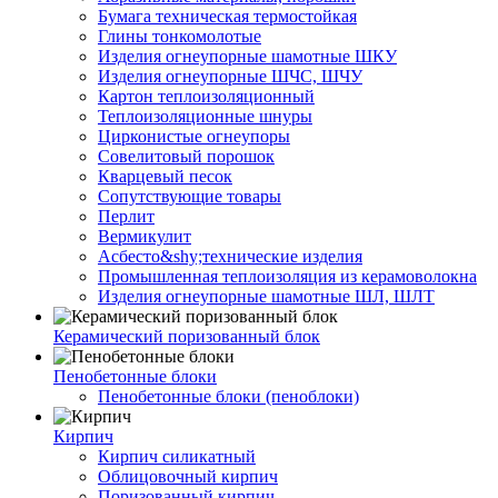
Бумага техническая термостойкая
Глины тонкомолотые
Изделия огнеупорные шамотные ШКУ
Изделия огнеупорные ШЧС, ШЧУ
Картон теплоизоляционный
Теплоизоляционные шнуры
Цирконистые огнеупоры
Совелитовый порошок
Кварцевый песок
Сопутствующие товары
Перлит
Вермикулит
Асбесто&shy;технические изделия
Промышленная теплоизоляция из керамоволокна
Изделия огнеупорные шамотные ШЛ, ШЛТ
Керамический поризованный блок
Пенобетонные блоки
Пенобетонные блоки (пеноблоки)
Кирпич
Кирпич силикатный
Облицовочный кирпич
Поризованный кирпич