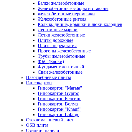
Балки железобетонные
Железобетонные заборы и стаканы
железобетонные перемычки
Железобетонные ригеля
Кольца, днища, крышки и люки колодцев
Лестничные марши
Лотки железобетонные
Плиты дорожные
Плиты перекрытия
Прогоны железобетонные
Трубы железобетонные
ФБС (Блоки)
Фундамент ленточный
Сваи железобетонные
Пазогребневые плиты
Гипсокартон
Гипсокартон "Магма"
Гипсокартон Gyproc
Гипсокартон Белгипс
Гипсокартон Волма
Гипсокартон "Knauf"
Гипсокартон Lafarge
Стекломагниевый лист
OSB плита
Сэндвич панели