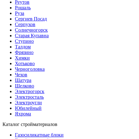
Реутов
Рошаль
Руза
Сергиев Посад
Серпухов
Солнечногорск
Старая Купавна
Ступино
Талдом
Фрязино
Химки
Хотьково
Черноголовка
Чехов
Шатура
Щелково
Электрогорск
Электросталь
Электроугли
Юбилейный
Яхрома
Каталог стройматериалов
Газосиликатные блоки