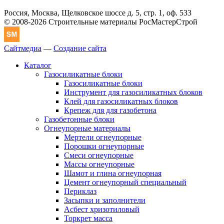
Россия, Москва, Щелковское шоссе д. 5, стр. 1, оф. 533
© 2008-2026 Строительные материалы РосМастерСтрой
Сайтмедиа
—
Создание сайта
Каталог
Газосиликатные блоки
Газосиликатные блоки
Инструмент для газосиликатных блоков
Клей для газосиликатных блоков
Крепеж для для газобетона
Газобетонные блоки
Огнеупорные материалы
Мертели огнеупорные
Порошки огнеупорные
Смеси огнеупорные
Массы огнеупорные
Шамот и глина огнеупорная
Цемент огнеупорный специальный
Периклаз
Засыпки и заполнители
Асбест хризотиловый
Торкрет масса