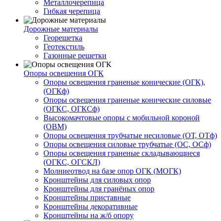
Металлочерепица
Гибкая черепица
Дорожные материалы
Георешетка
Геотекстиль
Газонные решетки
Опоры освещения ОГК
Опоры освещения граненые конические (ОГК),
(ОГКф)
Опоры освещения граненые конические силовые
(ОГКС, ОГКСф)
Высокомачтовые опоры с мобильной короной
(ОВМ)
Опоры освещения трубчатые несиловые (ОТ, ОТф)
Опоры освещения силовые трубчатые (ОС, ОСф)
Опоры освещения граненые складывающиеся
(ОГКС, ОГСКЛ)
Молниеотвод на базе опор ОГК (МОГК)
Кронштейны для силовых опор
Кронштейны для гранёных опор
Кронштейны приставные
Кронштейны декоративные
Кронштейны на ж/б опору