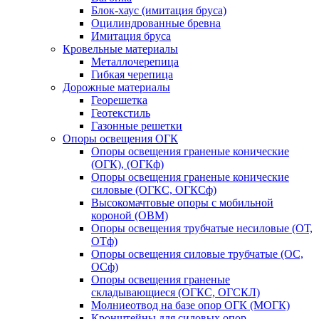
Блок-хаус (имитация бруса)
Оцилиндрованные бревна
Имитация бруса
Кровельные материалы
Металлочерепица
Гибкая черепица
Дорожные материалы
Георешетка
Геотекстиль
Газонные решетки
Опоры освещения ОГК
Опоры освещения граненые конические
(ОГК), (ОГКф)
Опоры освещения граненые конические
силовые (ОГКС, ОГКСф)
Высокомачтовые опоры с мобильной
короной (ОВМ)
Опоры освещения трубчатые несиловые (ОТ,
ОТф)
Опоры освещения силовые трубчатые (ОС,
ОСф)
Опоры освещения граненые
складывающиеся (ОГКС, ОГСКЛ)
Молниеотвод на базе опор ОГК (МОГК)
Кронштейны для силовых опор