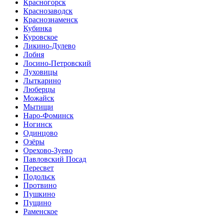
Красногорск
Краснозаводск
Краснознаменск
Кубинка
Куровское
Ликино-Дулево
Лобня
Лосино-Петровский
Луховицы
Лыткарино
Люберцы
Можайск
Мытищи
Наро-Фоминск
Ногинск
Одинцово
Озёры
Орехово-Зуево
Павловский Посад
Пересвет
Подольск
Протвино
Пушкино
Пущино
Раменское