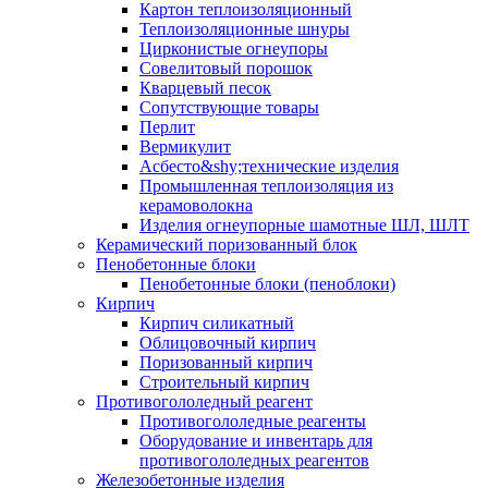
Картон теплоизоляционный
Теплоизоляционные шнуры
Цирконистые огнеупоры
Совелитовый порошок
Кварцевый песок
Сопутствующие товары
Перлит
Вермикулит
Асбесто&shy;технические изделия
Промышленная теплоизоляция из
керамоволокна
Изделия огнеупорные шамотные ШЛ, ШЛТ
Керамический поризованный блок
Пенобетонные блоки
Пенобетонные блоки (пеноблоки)
Кирпич
Кирпич силикатный
Облицовочный кирпич
Поризованный кирпич
Строительный кирпич
Противогололедный реагент
Противогололедные реагенты
Оборудование и инвентарь для
противогололедных реагентов
Железобетонные изделия