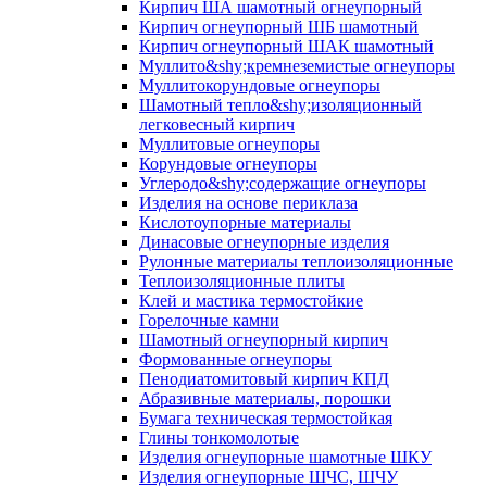
Кирпич ША шамотный огнеупорный
Кирпич огнеупорный ШБ шамотный
Кирпич огнеупорный ШАК шамотный
Муллито&shy;­кремнеземистые огнеупоры
Муллито­корундовые огнеупоры
Шамотный тепло&shy;изоляционный
легковесный кирпич
Муллитовые огнеупоры
Корундовые огнеупоры
Углеродо&shy;содержащие огнеупоры
Изделия на основе периклаза
Кислотоупорные материалы
Динасовые огнеупорные изделия
Рулонные материалы теплоизоляционные
Тепло­изоляционные плиты
Клей и мастика термостойкие
Горелочные камни
Шамотный огнеупорный кирпич
Формованные огнеупоры
Пенодиатомитовый кирпич КПД
Абразивные материалы, порошки
Бумага техническая термостойкая
Глины тонкомолотые
Изделия огнеупорные шамотные ШКУ
Изделия огнеупорные ШЧС, ШЧУ