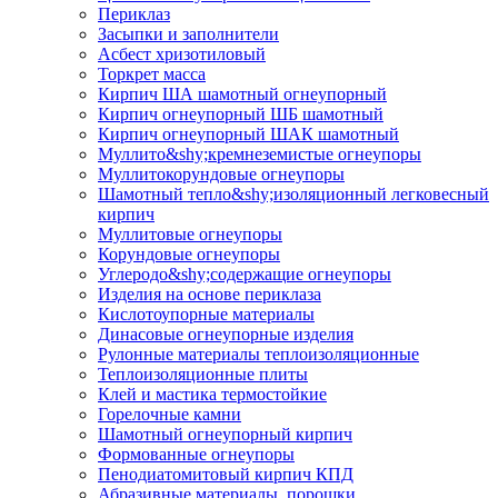
Периклаз
Засыпки и заполнители
Асбест хризотиловый
Торкрет масса
Кирпич ША шамотный огнеупорный
Кирпич огнеупорный ШБ шамотный
Кирпич огнеупорный ШАК шамотный
Муллито&shy;­кремнеземистые огнеупоры
Муллито­корундовые огнеупоры
Шамотный тепло&shy;изоляционный легковесный
кирпич
Муллитовые огнеупоры
Корундовые огнеупоры
Углеродо&shy;содержащие огнеупоры
Изделия на основе периклаза
Кислотоупорные материалы
Динасовые огнеупорные изделия
Рулонные материалы теплоизоляционные
Тепло­изоляционные плиты
Клей и мастика термостойкие
Горелочные камни
Шамотный огнеупорный кирпич
Формованные огнеупоры
Пенодиатомитовый кирпич КПД
Абразивные материалы, порошки