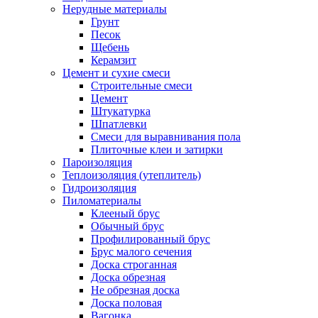
Нерудные материалы
Грунт
Песок
Щебень
Керамзит
Цемент и сухие смеси
Строительные смеси
Цемент
Штукатурка
Шпатлевки
Смеси для выравнивания пола
Плиточные клеи и затирки
Пароизоляция
Теплоизоляция (утеплитель)
Гидроизоляция
Пиломатериалы
Клееный брус
Обычный брус
Профилированный брус
Брус малого сечения
Доска строганная
Доска обрезная
Не обрезная доска
Доска половая
Вагонка