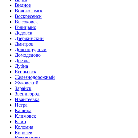
Видное
Волоколамск
Воскресенск
Высоковск
Голицыно
Дедовск
Дзержинский
Дмитров
Долгопрудный
Домодедово
Дрезна
Дубна
Егорьевск
Железнодорожный
Жуковский
Зарайск
Звенигород
Ивантеевка
Истра
Кашира
Климовск
Клин
Коломна
Королев