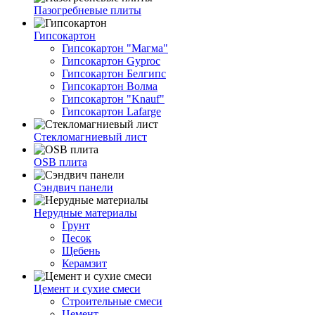
Пазогребневые плиты
Гипсокартон
Гипсокартон "Магма"
Гипсокартон Gyproc
Гипсокартон Белгипс
Гипсокартон Волма
Гипсокартон "Knauf"
Гипсокартон Lafarge
Стекломагниевый лист
OSB плита
Сэндвич панели
Нерудные материалы
Грунт
Песок
Щебень
Керамзит
Цемент и сухие смеси
Строительные смеси
Цемент