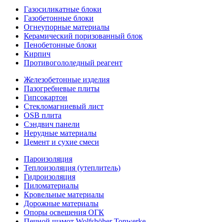
Газосиликатные блоки
Газобетонные блоки
Огнеупорные материалы
Керамический поризованный блок
Пенобетонные блоки
Кирпич
Противогололедный реагент
Железобетонные изделия
Пазогребневые плиты
Гипсокартон
Стекломагниевый лист
OSB плита
Сэндвич панели
Нерудные материалы
Цемент и сухие смеси
Пароизоляция
Теплоизоляция (утеплитель)
Гидроизоляция
Пиломатериалы
Кровельные материалы
Дорожные материалы
Опоры освещения ОГК
Печной шамот Wolfshöher Tonwerke