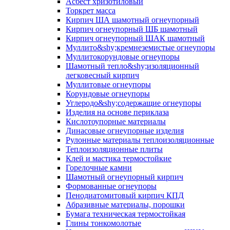
Асбест хризотиловый
Торкрет масса
Кирпич ША шамотный огнеупорный
Кирпич огнеупорный ШБ шамотный
Кирпич огнеупорный ШАК шамотный
Муллито&shy;­кремнеземистые огнеупоры
Муллито­корундовые огнеупоры
Шамотный тепло&shy;изоляционный
легковесный кирпич
Муллитовые огнеупоры
Корундовые огнеупоры
Углеродо&shy;содержащие огнеупоры
Изделия на основе периклаза
Кислотоупорные материалы
Динасовые огнеупорные изделия
Рулонные материалы теплоизоляционные
Тепло­изоляционные плиты
Клей и мастика термостойкие
Горелочные камни
Шамотный огнеупорный кирпич
Формованные огнеупоры
Пенодиатомитовый кирпич КПД
Абразивные материалы, порошки
Бумага техническая термостойкая
Глины тонкомолотые