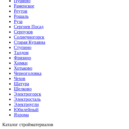
Пущино
Раменское
Реутов
Рошаль
Руза
Сергиев Посад
Серпухов
Солнечногорск
Старая Купавна
Ступино
Талдом
Фрязино
Химки
Хотьково
Черноголовка
Чехов
Шатура
Щелково
Электрогорск
Электросталь
Электроугли
Юбилейный
Яхрома
Каталог стройматериалов