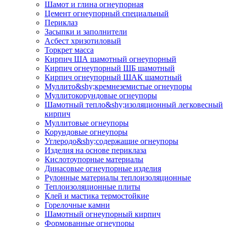
Шамот и глина огнеупорная
Цемент огнеупорный специальный
Периклаз
Засыпки и заполнители
Асбест хризотиловый
Торкрет масса
Кирпич ША шамотный огнеупорный
Кирпич огнеупорный ШБ шамотный
Кирпич огнеупорный ШАК шамотный
Муллито&shy;­кремнеземистые огнеупоры
Муллито­корундовые огнеупоры
Шамотный тепло&shy;изоляционный легковесный
кирпич
Муллитовые огнеупоры
Корундовые огнеупоры
Углеродо&shy;содержащие огнеупоры
Изделия на основе периклаза
Кислотоупорные материалы
Динасовые огнеупорные изделия
Рулонные материалы теплоизоляционные
Тепло­изоляционные плиты
Клей и мастика термостойкие
Горелочные камни
Шамотный огнеупорный кирпич
Формованные огнеупоры