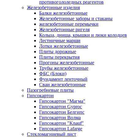
противогололедных реагентов
Железобетонные изделия
Балки железобетонные
Железобетонные заборы и стаканы
железобетонные перемычки
Железобетонные ригеля
Кольца, днища, крышки и люки колодцев
Лестничные марши
Лотки железобетонные
Плиты дорожные
Плиты перекрытия
Прогоны железобетонные
Трубы железобетонные
ФБС (Блоки)
Фундамент ленточный
Сваи железобетонные
Пазогребневые плиты
Гипсокартон
Гипсокартон "Магма"
Гипсокартон Gyproc
Гипсокартон Белгипс
Гипсокартон Волма
Гипсокартон "Knauf"
Гипсокартон Lafarge
Стекломагниевый лист