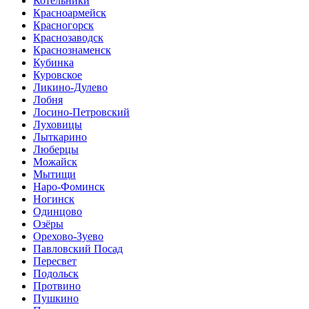
Котельники
Красноармейск
Красногорск
Краснозаводск
Краснознаменск
Кубинка
Куровское
Ликино-Дулево
Лобня
Лосино-Петровский
Луховицы
Лыткарино
Люберцы
Можайск
Мытищи
Наро-Фоминск
Ногинск
Одинцово
Озёры
Орехово-Зуево
Павловский Посад
Пересвет
Подольск
Протвино
Пушкино