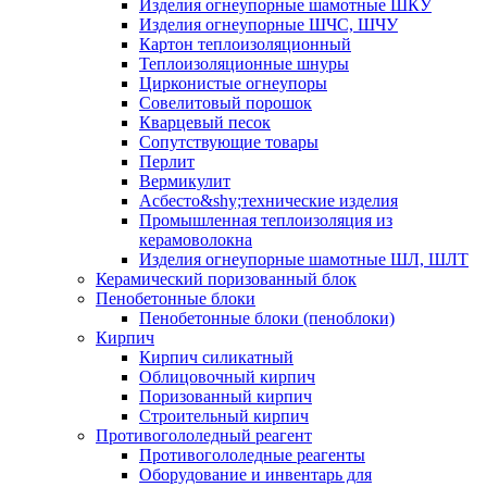
Изделия огнеупорные шамотные ШКУ
Изделия огнеупорные ШЧС, ШЧУ
Картон теплоизоляционный
Теплоизоляционные шнуры
Цирконистые огнеупоры
Совелитовый порошок
Кварцевый песок
Сопутствующие товары
Перлит
Вермикулит
Асбесто&shy;технические изделия
Промышленная теплоизоляция из
керамоволокна
Изделия огнеупорные шамотные ШЛ, ШЛТ
Керамический поризованный блок
Пенобетонные блоки
Пенобетонные блоки (пеноблоки)
Кирпич
Кирпич силикатный
Облицовочный кирпич
Поризованный кирпич
Строительный кирпич
Противогололедный реагент
Противогололедные реагенты
Оборудование и инвентарь для