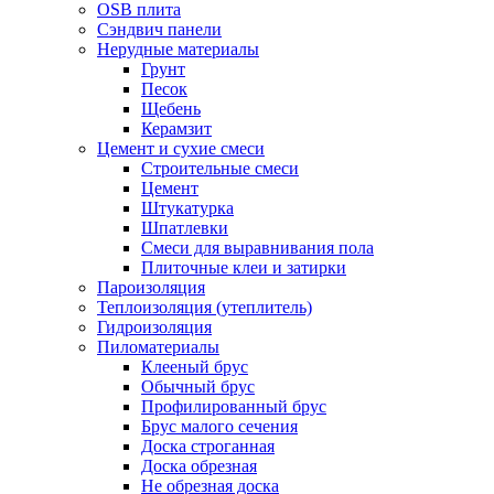
OSB плита
Сэндвич панели
Нерудные материалы
Грунт
Песок
Щебень
Керамзит
Цемент и сухие смеси
Строительные смеси
Цемент
Штукатурка
Шпатлевки
Смеси для выравнивания пола
Плиточные клеи и затирки
Пароизоляция
Теплоизоляция (утеплитель)
Гидроизоляция
Пиломатериалы
Клееный брус
Обычный брус
Профилированный брус
Брус малого сечения
Доска строганная
Доска обрезная
Не обрезная доска