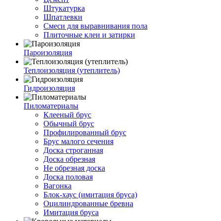
Штукатурка
Шпатлевки
Смеси для выравнивания пола
Плиточные клеи и затирки
Пароизоляция
Теплоизоляция (утеплитель)
Гидроизоляция
Пиломатериалы
Клееный брус
Обычный брус
Профилированный брус
Брус малого сечения
Доска строганная
Доска обрезная
Не обрезная доска
Доска половая
Вагонка
Блок-хаус (имитация бруса)
Оцилиндрованные бревна
Имитация бруса