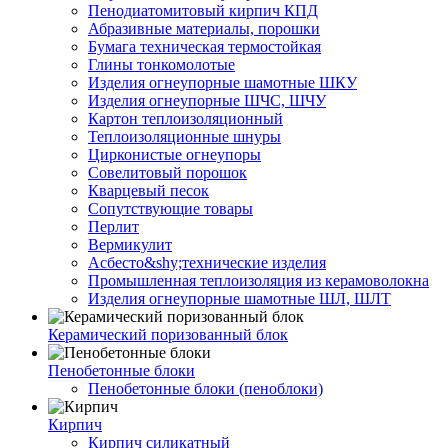
Пенодиатомитовый кирпич КПД
Абразивные материалы, порошки
Бумага техническая термостойкая
Глины тонкомолотые
Изделия огнеупорные шамотные ШКУ
Изделия огнеупорные ШЧС, ШЧУ
Картон теплоизоляционный
Теплоизоляционные шнуры
Цирконистые огнеупоры
Совелитовый порошок
Кварцевый песок
Сопутствующие товары
Перлит
Вермикулит
Асбесто&shy;технические изделия
Промышленная теплоизоляция из керамоволокна
Изделия огнеупорные шамотные ШЛ, ШЛТ
Керамический поризованный блок
Пенобетонные блоки
Пенобетонные блоки (пеноблоки)
Кирпич
Кирпич силикатный